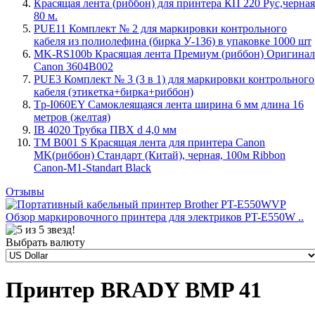
Красящая лента (риббон) для принтера КП 220 Рус,черная
80 м.
PUE11 Комплект № 2 для маркировки контрольного
кабеля из полиолефина (бирка У-136) в упаковке 1000 шт
MK-RS100b Красящая лента Премиум (риббон) Оригинал
Canon 3604B002
PUE3 Комплект № 3 (3 в 1) для маркировки контрольного
кабеля (этикетка+бирка+риббон)
Tp-I060EY Самоклеящаяся лента ширина 6 мм длина 16
метров (желтая)
IB 4020 Трубка ПВХ d 4,0 мм
TM B001 S Красящая лента для принтера Canon
MK(риббон) Стандарт (Китай), черная, 100м Ribbon
Canon-M1-Standart Black
Отзывы
Обзор маркировочного принтера для электриков PT-E550W ..
Выбрать валюту
Принтер BRADY BMP 41