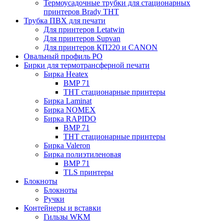
Термоусадочные трубки для стационарных
принтеров Brady THT
Трубка ПВХ для печати
Для принтеров Letatwin
Для принтеров Supvan
Для принтеров КП220 и CANON
Овальный профиль PO
Бирки для термотрансферной печати
Бирка Heatex
BMP 71
THT стационарные принтеры
Бирка Laminat
Бирка NOMEX
Бирка RAPIDO
BMP 71
THT стационарные принтеры
Бирка Valeron
Бирка полиэтиленовая
BMP 71
TLS принтеры
Блокноты
Блокноты
Ручки
Контейнеры и вставки
Гильзы WKM