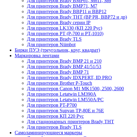
Для принтеров Brady BMP61, M611, M6
Для принтеров Brady BMP71, M7
Для принтеров Brady BBP11 и BBP12
Для принтеров Brady THT (BP PR, BBP72 и др)
Для принтеров Brady серии IP
Для принтеров LK330 (КП 220 Рус)
Для принтеров PT (P-700 и PT-1010)
Для принтеров Brady TLS
Для принтеров Niimbot
Бирки ПУЭ (треугольник, круг, квадрат)
Маркировка лентами
Для принтеров Brady BMP 21 и 210
Для принтеров Brady BMP 41/51/53
Для принтеров Brady BMP 71
Для принтеров Brady IDXPERT, ID PRO
Для принтеров Brother P-Touch
Для принтеров Canon M1 MK1500, 2500, 2600
Для принтеров Letatwin LM390A
Для принтеров Letatwin LM550A/PC
Для принтеров PT-P700
Для принтеров Supvan TP-80E и 76E
Для принтеров КП 220 Рус
Для стационарных принтеров Brady THT
Для принтеров Brady TLS
Самоламинирующиеся маркеры