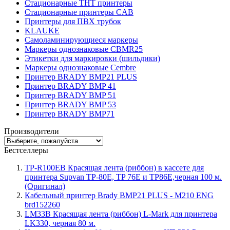
Стационарные THT принтеры
Стационарные принтеры CAB
Принтеры для ПВХ трубок
KLAUKE
Самоламинирующиеся маркеры
Маркеры однознаковые CBMR25
Этикетки для маркировки (шильдики)
Маркеры однознаковые Cembre
Принтер BRADY BMP21 PLUS
Принтер BRADY BMP 41
Принтер BRADY BMP 51
Принтер BRADY BMP 53
Принтер BRADY BMP71
Производители
Бестселлеры
TP-R100EB Красящая лента (риббон) в кассете для
принтера Supvan TP-80E, TP 76E и TP86E,черная 100 м.
(Оригинал)
Кабельный принтер Brady BMP21 PLUS - M210 ENG
brd152260
LM33B Красящая лента (риббон) L-Mark для принтера
LK330, черная 80 м.