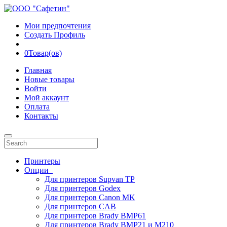
Мои предпочтения
Создать Профиль
0
Товар(ов)
Главная
Новые товары
Войти
Мой аккаунт
Оплата
Контакты
Принтеры
Опции
Для принтеров Supvan TP
Для принтеров Godex
Для принтеров Canon MK
Для принтеров CAB
Для принтеров Brady BMP61
Для принтеров Brady BMP21 и M210