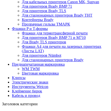
Для кабельных принтеров Canon MK, Supvan
Для принтеров Brady BMP 71
Для принтеров Brady TLS
Для стационарных принтеров Brady THT
Контейнеры Brady
Прозрачные гильзы ТМАРК
Флажки P и T-формы
Флажки для термотрансферной печати
Для принтеров Brady BMP 71 и M710
Для Brady TLS принтеров
Флажки A4 для печати на лазерных принтерах
(Листы LAT)
Для принтеров Niimbot
Для стационарных принтеров Brady
Преднапечатанная маркировка
WM TWM
Цветовая маркировка
Клипсы
Электрические знаки
Инструменты Weicon
Клеймение бирок
Кабель и провод
Заголовок категории