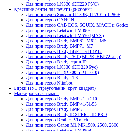
Для принтеров LK330 (КП220 РУС)
Красящие ленты для печати (риббоны)
Для принтеров Supvan TP-80E, TP76E и TP86E
Для принтеров CANON
Для принтеров CAB EOS, SQUIX, MACH и Godex
Для принтеров Letatwin LM390a
Для принтеров Letatwin LM550 (MAX)
Для принтеров Brady BMP61, M611, M6
Для принтеров Brady BMP71, M7
Для принтеров Brady BBP11 и BBP12
Для принтеров Brady THT (BP PR, BBP72 и др)
Для принтеров Brady серии IP
Для принтеров LK330 (КП 220 Рус)
Для принтеров PT (P-700 и PT-1010)
Для принтеров Brady TLS
Для принтеров Niimbot
Бирки ПУЭ (треугольник, круг, квадрат)
Маркировка лентами
Для принтеров Brady BMP 21 и 210
Для принтеров Brady BMP 41/51/53
Для принтеров Brady BMP 71
Для принтеров Brady IDXPERT, ID PRO
Для принтеров Brother P-Touch
Для принтеров Canon M1 MK1500, 2500, 2600
Для принтеров Letatwin LM390A