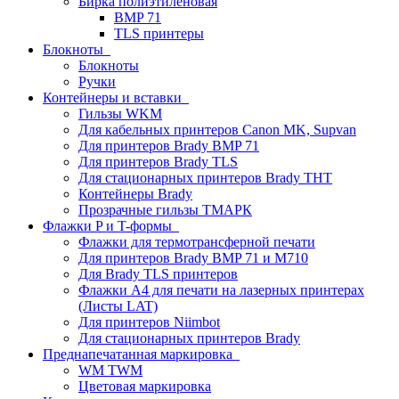
Бирка полиэтиленовая
BMP 71
TLS принтеры
Блокноты
Блокноты
Ручки
Контейнеры и вставки
Гильзы WKM
Для кабельных принтеров Canon MK, Supvan
Для принтеров Brady BMP 71
Для принтеров Brady TLS
Для стационарных принтеров Brady THT
Контейнеры Brady
Прозрачные гильзы ТМАРК
Флажки P и T-формы
Флажки для термотрансферной печати
Для принтеров Brady BMP 71 и M710
Для Brady TLS принтеров
Флажки A4 для печати на лазерных принтерах
(Листы LAT)
Для принтеров Niimbot
Для стационарных принтеров Brady
Преднапечатанная маркировка
WM TWM
Цветовая маркировка