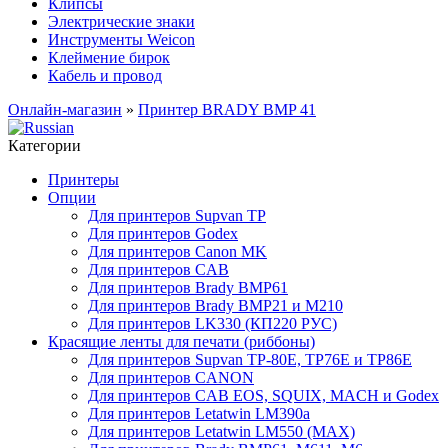
Клипсы
Электрические знаки
Инструменты Weicon
Клеймение бирок
Кабель и провод
Онлайн-магазин
»
Принтер BRADY BMP 41
Категории
Принтеры
Опции
Для принтеров Supvan TP
Для принтеров Godex
Для принтеров Canon MK
Для принтеров CAB
Для принтеров Brady BMP61
Для принтеров Brady BMP21 и M210
Для принтеров LK330 (КП220 РУС)
Красящие ленты для печати (риббоны)
Для принтеров Supvan TP-80E, TP76E и TP86E
Для принтеров CANON
Для принтеров CAB EOS, SQUIX, MACH и Godex
Для принтеров Letatwin LM390a
Для принтеров Letatwin LM550 (MAX)