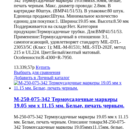
342 Термоусадочные маркеры 19.05ммх8.50мм, белые,
печать черным. Макс. диаметр провода: 2.8мм. В
картридже 80штук. (BMP41/51/53). В упаковке:80 штук.
Единица продажи:Штука. Минимальное количество
единиц для покупки:1. Ширина:19.05 мм. Высота:8.50 мм
Поддерживается на складе:Нет. Категория
продукции:Термоусадочные трубки. Для:BMP41/51/53.
Применение:Термоусадочный в отношении 3:1,
самопогасающий, удовлетворяет стандарту MIL-DTL-
23053/5C (Класс 1); MIL-M-81531; MIL-STD-202F, метод
215 и UL224. Цвет:Белый/желтый матовый.
Особенности:R-4300=R-7950.
13.339,57р
Купить
Выбрать для сравнения
Добавить в Личный каталог
M-250-075-342 Термоусадочные маркеры
19.05 мм х 11.15 мм. Белые, печать черным.
M-250-075-342 Термоусадочные маркеры 19.05 мм х 11.15
мм. Белые, печать черным. Описание товара:M-250-075-
342 Термоусадочные маркеры 19.05ммх11.15мм, белые,