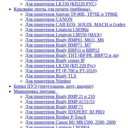
Для принтеров LK330 (КП220 РУС)
Красящие ленты для печати (риббоны)
Для принтеров Supvan TP-80E, TP76E и TP86E
Для принтеров CANON
Для принтеров CAB EOS, SQUIX, MACH и Godex
Для принтеров Letatwin LM390a
Для принтеров Letatwin LM550 (MAX)
Для принтеров Brady BMP61, M611, M6
Для принтеров Brady BMP71, M7
Для принтеров Brady BBP11 и BBP12
Для принтеров Brady THT (BP PR, BBP72 и др)
Для принтеров Brady серии IP
Для принтеров LK330 (КП 220 Рус)
Для принтеров PT (P-700 и PT-1010)
Для принтеров Brady TLS
Для принтеров Niimbot
Бирки ПУЭ (треугольник, круг, квадрат)
Маркировка лентами
Для принтеров Brady BMP 21 и 210
Для принтеров Brady BMP 41/51/53
Для принтеров Brady BMP 71
Для принтеров Brady IDXPERT, ID PRO
Для принтеров Brother P-Touch
Для принтеров Canon M1 MK1500, 2500, 2600
Для принтеров Letatwin LM390A