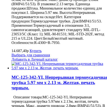
(BMP41/51/53). В упаковке:2.13 метра. Единица
продажи:Штука. Минимальное количество единиц для
покупки:1. Ширина:5.97 мм. Высота:Непрерывная.
Поддерживается на складе:Нет. Категория
продукции:Термоусадочные трубки. Для:BMP41/51/53.
Применение:Термоусадочный в отношении 3:1,
самопогасающий, удовлетворяет стандарту MIL-DTL-
23053/5C (Класс 1); MIL-M-81531; MIL-STD-202F, метод
215 и UL224. Цвет:Белый/желтый матовый.
Особенности:R-4300=R-7950.
14.687,40р
Купить
Выбрать для сравнения
Добавить в Личный каталог
MC-125-342-YL Непрерывная термоусадочна
трубка 5.97 мм х 2.13 м. Желтая, печать
черным.
Описание товара:MC-125-342-YL Непрерывная
термоусадоная трубка 5.97мм х 2.13м, желтая, печать
черным. Макс. диаметр провода: 2.8мм (BMP41/51/53). В