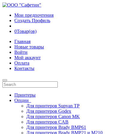
Мои предпочтения
Создать Профиль
0
Товар(ов)
Главная
Новые товары
Войти
Мой аккаунт
Оплата
Контакты
Принтеры
Опции
Для принтеров Supvan TP
Для принтеров Godex
Для принтеров Canon MK
Для принтеров CAB
Для принтеров Brady BMP61
Для принтеров Brady BMP21 и M210