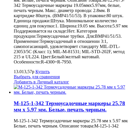
мм. Белые, печать черным. Описание товара:M-125-075-
342 Термоусадочные маркеры 19.05ммх5.97мм, белые,
печать черным. Макс. диаметр провода: 2.8мм. В
картридже 80штук. (BMP41/51/53). В упаковке:80 штук.
Единица продажи:Штука. Минимальное количество
единиц для покупки:1. Ширина:19.05 мм. Высота:5.97 мм
Поддерживается на складе:Нет. Категория
продукции:Термоусадочные трубки. Для:BMP41/51/53.
Применение:Термоусадочный в отношении 3:1,
самопогасающий, удовлетворяет стандарту MIL-DTL-
23053/5C (Класс 1); MIL-M-81531; MIL-STD-202F, метод
215 и UL224. Цвет:Белый/желтый матовый.
Особенности:R-4300=R-7950.
13.013,57р
Купить
Выбрать для сравнения
Добавить в Личный каталог
M-125-1-342 Термоусадочные маркеры 25.78
мм х 5.97 мм. Белые, печать черным.
M-125-1-342 Термоусадочные маркеры 25.78 мм х 5.97 мм
Белые, печать черным. Описание товара:M-125-1-342