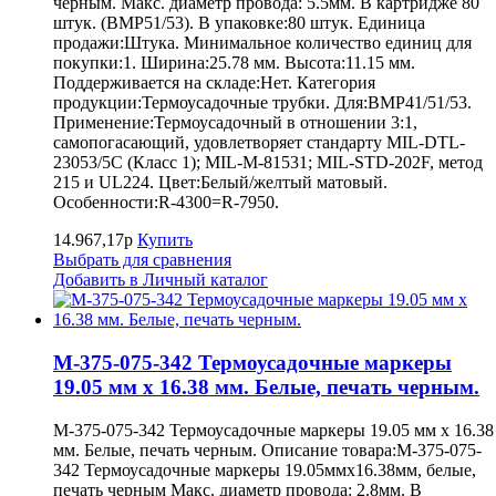
черным. Макс. диаметр провода: 5.5мм. В картридже 80
штук. (BMP51/53). В упаковке:80 штук. Единица
продажи:Штука. Минимальное количество единиц для
покупки:1. Ширина:25.78 мм. Высота:11.15 мм.
Поддерживается на складе:Нет. Категория
продукции:Термоусадочные трубки. Для:BMP41/51/53.
Применение:Термоусадочный в отношении 3:1,
самопогасающий, удовлетворяет стандарту MIL-DTL-
23053/5C (Класс 1); MIL-M-81531; MIL-STD-202F, метод
215 и UL224. Цвет:Белый/желтый матовый.
Особенности:R-4300=R-7950.
14.967,17р
Купить
Выбрать для сравнения
Добавить в Личный каталог
M-375-075-342 Термоусадочные маркеры
19.05 мм х 16.38 мм. Белые, печать черным.
M-375-075-342 Термоусадочные маркеры 19.05 мм х 16.38
мм. Белые, печать черным. Описание товара:M-375-075-
342 Термоусадочные маркеры 19.05ммх16.38мм, белые,
печать черным Макс. диаметр провода: 2.8мм. В