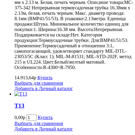
мм х 2.13 м. Белая, печать черным. Описание товара:MC-
375-342 Непрерывная термоусадочная трубка 16.38мм х
2.13м, белая, печать черным. Макс. диаметр провода:
8.1мм (BMP41/51/53). В упаковке:2.13метра. Единица
продажи:Штука. Минимальное количество единиц для
покупки:1. Ширина:16.38 мм. Высота:Непрерывная.
Поддерживается на складе:Нет. Категория
продукции:Термоусадочные трубки. Для:BMP41/51/53.
Применение:Термоусадочный в отношении 3:1,
самопогасающий, удовлетворяет стандарту MIL-DTL-
23053/5C (Класс 1); MIL-M-81531; MIL-STD-202F, метод
215 и UL224. Цвет:Белый/желтый матовый.
Особенности:R-4300=R-7950.
14.913,64р
Купить
Выбрать для сравнения
Добавить в Личный каталог
Т13
0,00р
Купить
Выбрать для сравнения
Добавить в Личный каталог