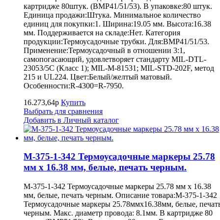
картридже 80штук. (BMP41/51/53). В упаковке:80 штук.
Единица продажи:Штука. Минимальное количество
единиц для покупки:1. Ширина:19.05 мм. Высота:16.38
мм. Поддерживается на складе:Нет. Категория
продукции:Термоусадочные трубки. Для:BMP41/51/53.
Применение:Термоусадочный в отношении 3:1,
самопогасающий, удовлетворяет стандарту MIL-DTL-
23053/5C (Класс 1); MIL-M-81531; MIL-STD-202F, метод
215 и UL224. Цвет:Белый/желтый матовый.
Особенности:R-4300=R-7950.
16.273,64р
Купить
Выбрать для сравнения
Добавить в Личный каталог
M-375-1-342 Термоусадочные маркеры 25.78
мм х 16.38 мм, белые, печать черным.
M-375-1-342 Термоусадочные маркеры 25.78 мм х 16.38
мм, белые, печать черным. Описание товара:M-375-1-342
Термоусадочные маркеры 25.78ммх16.38мм, белые, печат
черным. Макс. диаметр провода: 8.1мм. В картридже 80