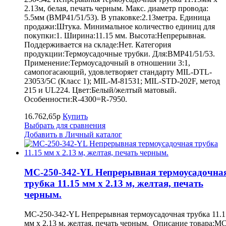
2.13м, белая, печать черным. Макс. диаметр провода:
5.5мм (BMP41/51/53). В упаковке:2.13метра. Единица
продажи:Штука. Минимальное количество единиц для
покупки:1. Ширина:11.15 мм. Высота:Непрерывная.
Поддерживается на складе:Нет. Категория
продукции:Термоусадочные трубки. Для:BMP41/51/53.
Применение:Термоусадочный в отношении 3:1,
самопогасающий, удовлетворяет стандарту MIL-DTL-
23053/5C (Класс 1); MIL-M-81531; MIL-STD-202F, метод
215 и UL224. Цвет:Белый/желтый матовый.
Особенности:R-4300=R-7950.
16.762,65р
Купить
Выбрать для сравнения
Добавить в Личный каталог
MC-250-342-YL Непрерывная термоусадочна
трубка 11.15 мм х 2.13 м, желтая, печать
черным.
MC-250-342-YL Непрерывная термоусадочная трубка 11.1
мм х 2.13 м, желтая, печать черным. Описание товара:MC