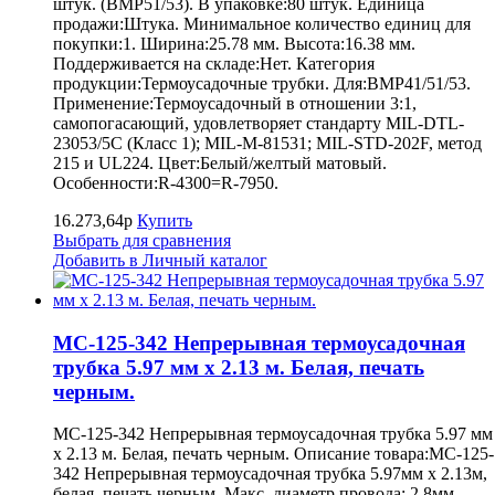
штук. (BMP51/53). В упаковке:80 штук. Единица
продажи:Штука. Минимальное количество единиц для
покупки:1. Ширина:25.78 мм. Высота:16.38 мм.
Поддерживается на складе:Нет. Категория
продукции:Термоусадочные трубки. Для:BMP41/51/53.
Применение:Термоусадочный в отношении 3:1,
самопогасающий, удовлетворяет стандарту MIL-DTL-
23053/5C (Класс 1); MIL-M-81531; MIL-STD-202F, метод
215 и UL224. Цвет:Белый/желтый матовый.
Особенности:R-4300=R-7950.
16.273,64р
Купить
Выбрать для сравнения
Добавить в Личный каталог
MC-125-342 Непрерывная термоусадочная
трубка 5.97 мм х 2.13 м. Белая, печать
черным.
MC-125-342 Непрерывная термоусадочная трубка 5.97 мм
х 2.13 м. Белая, печать черным. Описание товара:MC-125-
342 Непрерывная термоусадочная трубка 5.97мм х 2.13м,
белая, печать черным. Макс. диаметр провода: 2.8мм