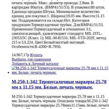
печать черным. Макс. диаметр провода: 2.8мм. В
картридже 80штук. (BMP41/51/53). В упаковке:80 штук.
Единица продажи:Штука. Минимальное количество
единиц для покупки:1. Ширина:19.05 мм. Высота:11.15
мм. Поддерживается на складе:Нет. Категория
продукции:Термоусадочные трубки. Для:BMP41/51/53.
Применение:Термоусадочный в отношении 3:1,
самопогасающий, удовлетворяет стандарту MIL-DTL-
23053/5C (Класс 1); MIL-M-81531; MIL-STD-202F, метод
215 и UL224. Цвет:Белый/желтый матовый.
Особенности:R-4300=R-7950.
14.967,17р
Купить
Выбрать для сравнения
Добавить в Личный каталог
M-250-1-342 Термоусадочные маркеры 25.78
мм х 11.15 мм. Белые, печать черным.
M-250-1-342 Термоусадочные маркеры 25.78 мм х 11.15
мм. Белые, печать черным. Описание товара:M-250-1-342
Термоусадочные маркеры 25.78ммх11.15мм, белые, печат