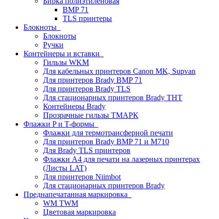
Бирка полиэтиленовая
BMP 71
TLS принтеры
Блокноты
Блокноты
Ручки
Контейнеры и вставки
Гильзы WKM
Для кабельных принтеров Canon MK, Supvan
Для принтеров Brady BMP 71
Для принтеров Brady TLS
Для стационарных принтеров Brady THT
Контейнеры Brady
Прозрачные гильзы ТМАРК
Флажки P и T-формы
Флажки для термотрансферной печати
Для принтеров Brady BMP 71 и M710
Для Brady TLS принтеров
Флажки A4 для печати на лазерных принтерах
(Листы LAT)
Для принтеров Niimbot
Для стационарных принтеров Brady
Преднапечатанная маркировка
WM TWM
Цветовая маркировка