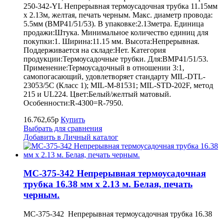
250-342-YL Непрерывная термоусадочная трубка 11.15мм
х 2.13м, желтая, печать черным. Макс. диаметр провода:
5.5мм (BMP41/51/53). В упаковке:2.13метра. Единица
продажи:Штука. Минимальное количество единиц для
покупки:1. Ширина:11.15 мм. Высота:Непрерывная.
Поддерживается на складе:Нет. Категория
продукции:Термоусадочные трубки. Для:BMP41/51/53.
Применение:Термоусадочный в отношении 3:1,
самопогасающий, удовлетворяет стандарту MIL-DTL-
23053/5C (Класс 1); MIL-M-81531; MIL-STD-202F, метод
215 и UL224. Цвет:Белый/желтый матовый.
Особенности:R-4300=R-7950.
16.762,65р
Купить
Выбрать для сравнения
Добавить в Личный каталог
MC-375-342 Непрерывная термоусадочная
трубка 16.38 мм х 2.13 м. Белая, печать
черным.
MC-375-342 Непрерывная термоусадочная трубка 16.38