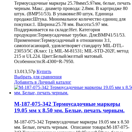
Термоусадочные маркеры 25.78ммх5.97мм, белые, печать
черным. Макс. диаметр провода: 2.8мм. В картридже 80
штук. (BMP51/53). В упаковке:80 штук. Единица
продажи:Штука. Минимальное количество единиц для
покупки:1. Ширина:25.78 мм. Высота:5.97 мм.
Поддерживается на складе:Нет. Категория
продукции:Термоусадочные трубки. Для:BMP41/51/53.
Применение:Термоусадочный в отношении 3:1,
самопогасающий, удовлетворяет стандарту MIL-DTL-
23053/5C (Класс 1); MIL-M-81531; MIL-STD-202F, метод
215 и UL224. Цвет:Белый/желтый матовый.
Особенности:R-4300=R-7950.
13.013,57р
Купить
Выбрать для сравнения
Добавить в Личный каталог
M-187-075-342 Термоусадочные маркеры
19.05 мм х 8.50 мм. Белые, печать черным.
M-187-075-342 Термоусадочные маркеры 19.05 мм х 8.50
мм. Белые, печать черным. Описание товара:M-187-075-