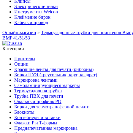
Клипсы
Электрические знаки
Инструменты Weicon
Клеймение бирок
Кабель и провод
Онлайн-магазин
»
Термоусадочные трубки для принтеров Brad
BMP 41/51/53
Категории
Принтеры
Опции
Красящие ленты для печати (риббоны)
Бирки ПУЭ (треугольник, круг, квадрат)
Маркировка лентами
Самоламинирующиеся маркеры
Термоусадочная трубка
Трубка ПВХ для печати
Овальный профиль PO
Бирки для термотрансферной печати
Блокноты
Контейнеры и вставки
Флажки P и T-формы
Преднапечатанная маркировка