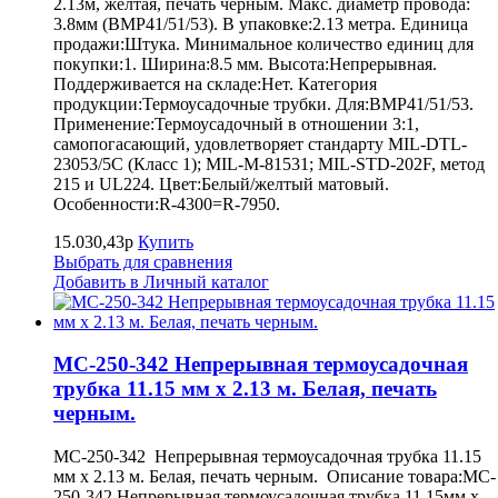
2.13м, желтая, печать черным. Макс. диаметр провода:
3.8мм (BMP41/51/53). В упаковке:2.13 метра. Единица
продажи:Штука. Минимальное количество единиц для
покупки:1. Ширина:8.5 мм. Высота:Непрерывная.
Поддерживается на складе:Нет. Категория
продукции:Термоусадочные трубки. Для:BMP41/51/53.
Применение:Термоусадочный в отношении 3:1,
самопогасающий, удовлетворяет стандарту MIL-DTL-
23053/5C (Класс 1); MIL-M-81531; MIL-STD-202F, метод
215 и UL224. Цвет:Белый/желтый матовый.
Особенности:R-4300=R-7950.
15.030,43р
Купить
Выбрать для сравнения
Добавить в Личный каталог
MC-250-342 Непрерывная термоусадочная
трубка 11.15 мм х 2.13 м. Белая, печать
черным.
MC-250-342 Непрерывная термоусадочная трубка 11.15
мм х 2.13 м. Белая, печать черным. Описание товара:MC-
250-342 Непрерывная термоусадочная трубка 11.15мм х