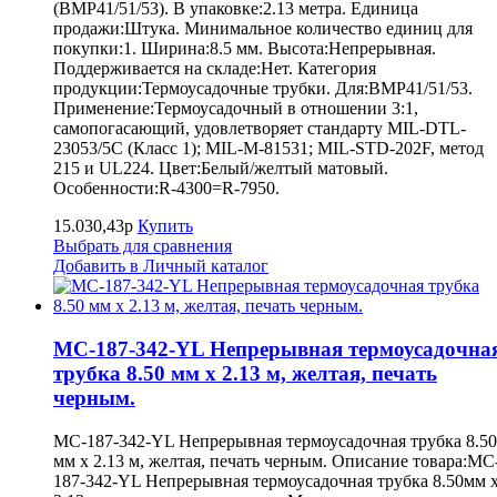
(BMP41/51/53). В упаковке:2.13 метра. Единица
продажи:Штука. Минимальное количество единиц для
покупки:1. Ширина:8.5 мм. Высота:Непрерывная.
Поддерживается на складе:Нет. Категория
продукции:Термоусадочные трубки. Для:BMP41/51/53.
Применение:Термоусадочный в отношении 3:1,
самопогасающий, удовлетворяет стандарту MIL-DTL-
23053/5C (Класс 1); MIL-M-81531; MIL-STD-202F, метод
215 и UL224. Цвет:Белый/желтый матовый.
Особенности:R-4300=R-7950.
15.030,43р
Купить
Выбрать для сравнения
Добавить в Личный каталог
MC-187-342-YL Непрерывная термоусадочна
трубка 8.50 мм х 2.13 м, желтая, печать
черным.
MC-187-342-YL Непрерывная термоусадочная трубка 8.50
мм х 2.13 м, желтая, печать черным. Описание товара:MC
187-342-YL Непрерывная термоусадочная трубка 8.50мм 