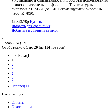
к истиранию и смазыванию, для простоты использования
этикетки разделены перфорацией. Температурный
диапазон, ° С от -70 до +70. Рекомендуемый риббон R-
4300=R-7950.
12.823,79р
Купить
Выбрать для сравнения
Добавить в Личный каталог
/
Отображено с
1
по
20
(из
114
товаров)
[<< Назад]
1
2
3
4
5
6
[Вперед >>]
Информация
Оплата
О компании