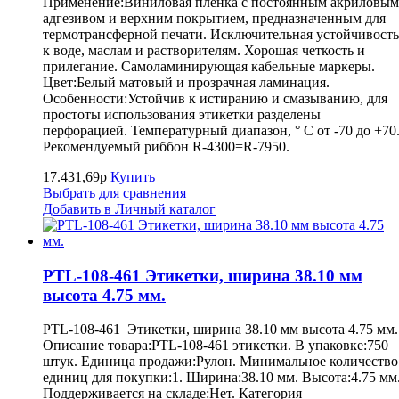
Применение:Виниловая пленка с постоянным акриловым
адгезивом и верхним покрытием, предназначенным для
термотрансферной печати. Исключительная устойчивость
к воде, маслам и растворителям. Хорошая четкость и
прилегание. Самоламинирующая кабельные маркеры.
Цвет:Белый матовый и прозрачная ламинация.
Особенности:Устойчив к истиранию и смазыванию, для
простоты использования этикетки разделены
перфорацией. Температурный диапазон, ° С от -70 до +70
Рекомендуемый риббон R-4300=R-7950.
17.431,69р
Купить
Выбрать для сравнения
Добавить в Личный каталог
PTL-108-461 Этикетки, ширина 38.10 мм
высота 4.75 мм.
PTL-108-461 Этикетки, ширина 38.10 мм высота 4.75 мм.
Описание товара:PTL-108-461 этикетки. В упаковке:750
штук. Единица продажи:Рулон. Минимальное количество
единиц для покупки:1. Ширина:38.10 мм. Высота:4.75 мм
Поддерживается на складе:Нет. Категория