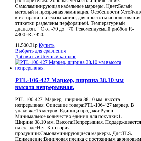
растворителям. Хорошая четкость и прилегание.
Самоламинирующая кабельные маркеры. Цвет:Белый
матовый и прозрачная ламинация. Особенности:Устойчив
к истиранию и смазыванию, для простоты использования
этикетки разделены перфорацией. Температурный
диапазон, ° С от -70 до +70. Рекомендуемый риббон R-
4300=R-7950.
11.500,31р
Купить
Выбрать для сравнения
Добавить в Личный каталог
PTL-106-427 Маркер, ширина 38.10 мм
высота непрерывная.
PTL-106-427 Маркер, ширина 38.10 мм высота
непрерывная. Описание товара:PTL-106-427 маркер. В
упаковке:15 метров. Единица продажи:Рулон.
Минимальное количество единиц для покупки:1.
Ширина:38.10 мм. Высота:Непрерывная. Поддерживается
на складе:Нет. Категория
продукции:Самоламинирующиеся маркеры. Для:TLS.
Применение:Виниловая пленка с постоянным акриловым