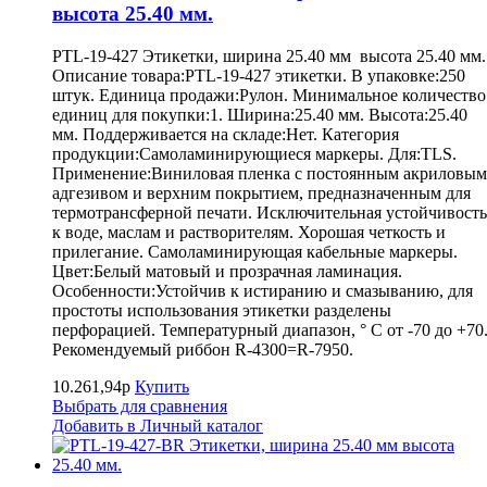
высота 25.40 мм.
PTL-19-427 Этикетки, ширина 25.40 мм высота 25.40 мм
Описание товара:PTL-19-427 этикетки. В упаковке:250
штук. Единица продажи:Рулон. Минимальное количество
единиц для покупки:1. Ширина:25.40 мм. Высота:25.40
мм. Поддерживается на складе:Нет. Категория
продукции:Самоламинирующиеся маркеры. Для:TLS.
Применение:Виниловая пленка с постоянным акриловым
адгезивом и верхним покрытием, предназначенным для
термотрансферной печати. Исключительная устойчивость
к воде, маслам и растворителям. Хорошая четкость и
прилегание. Самоламинирующая кабельные маркеры.
Цвет:Белый матовый и прозрачная ламинация.
Особенности:Устойчив к истиранию и смазыванию, для
простоты использования этикетки разделены
перфорацией. Температурный диапазон, ° С от -70 до +70
Рекомендуемый риббон R-4300=R-7950.
10.261,94р
Купить
Выбрать для сравнения
Добавить в Личный каталог