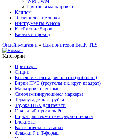
WM TWM
Цветовая маркировка
Клипсы
Электрические знаки
Инструменты Weicon
Клеймение бирок
Кабель и провод
Онлайн-магазин
»
Для принтеров Brady TLS
Категории
Принтеры
Опции
Красящие ленты для печати (риббоны)
Бирки ПУЭ (треугольник, круг, квадрат)
Маркировка лентами
Самоламинирующиеся маркеры
Термоусадочная трубка
Трубка ПВХ для печати
Овальный профиль PO
Бирки для термотрансферной печати
Блокноты
Контейнеры и вставки
Флажки P и T-формы