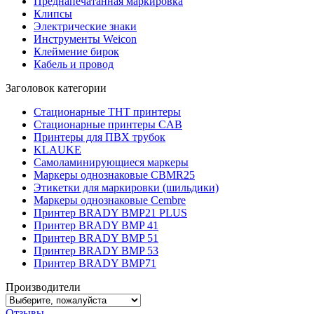
Преднапечатанная маркировка
Клипсы
Электрические знаки
Инструменты Weicon
Клеймение бирок
Кабель и провод
Заголовок категории
Стационарные THT принтеры
Стационарные принтеры CAB
Принтеры для ПВХ трубок
KLAUKE
Самоламинирующиеся маркеры
Маркеры однознаковые CBMR25
Этикетки для маркировки (шильдики)
Маркеры однознаковые Cembre
Принтер BRADY BMP21 PLUS
Принтер BRADY BMP 41
Принтер BRADY BMP 51
Принтер BRADY BMP 53
Принтер BRADY BMP71
Производители
Отзывы