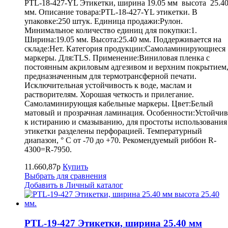
PTL-18-427-YL Этикетки, ширина 19.05 мм высота 25.4
мм. Описание товара:PTL-18-427-YL этикетки. В
упаковке:250 штук. Единица продажи:Рулон.
Минимальное количество единиц для покупки:1.
Ширина:19.05 мм. Высота:25.40 мм. Поддерживается на
складе:Нет. Категория продукции:Самоламинирующиеся
маркеры. Для:TLS. Применение:Виниловая пленка с
постоянным акриловым адгезивом и верхним покрытием
предназначенным для термотрансферной печати.
Исключительная устойчивость к воде, маслам и
растворителям. Хорошая четкость и прилегание.
Самоламинирующая кабельные маркеры. Цвет:Белый
матовый и прозрачная ламинация. Особенности:Устойчив
к истиранию и смазыванию, для простоты использования
этикетки разделены перфорацией. Температурный
диапазон, ° С от -70 до +70. Рекомендуемый риббон R-
4300=R-7950.
11.660,87р
Купить
Выбрать для сравнения
Добавить в Личный каталог
PTL-19-427 Этикетки, ширина 25.40 мм