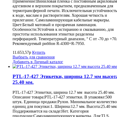
Применение:Виниловая пленка с постоянным акриловым
адгезивом и верхним покрытием, предназначенным для
термотрансферной печати. Исключительная устойчивость
к воде, маслам и растворителям. Хорошая четкость и
прилегание. Самоламинирующая кабельные маркеры.
Цвет:Белый матовый и прозрачная ламинация.
Особенности:Устойчив к истиранию и смазыванию, для
простоты использования этикетки разделены
перфорацией. Температурный диапазон, ° С от -70 до +70
Рекомендуемый риббон R-4300=R-7950.
11.653,57р
Купить
Выбрать для сравнения
Добавить в Личный каталог
PTL-17-427 Этикетки, ширина 12.7 мм высот
25.40 мм.
PTL-17-427 Этикетки, ширина 12.7 мм высота 25.40 мм.
Описание товара:PTL-17-427 этикетки. В упаковке:500
штук. Единица продажи:Рулон. Минимальное количество
единиц для покупки:1. Ширина:12.7 мм. Высота:25.40 мм
Поддерживается на складе:Нет. Категория
продукции:Самоламинирующиеся маркеры. Для:TLS.