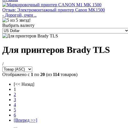
Отзыв: Электромонтажный принтер Canon MK1500
- Дорогой, очен ..
Выбрать валюту
Для принтеров Brady TLS
/
Отображено с
1
по
20
(из
114
товаров)
[<< Назад]
1
2
3
4
5
6
[Вперед >>]