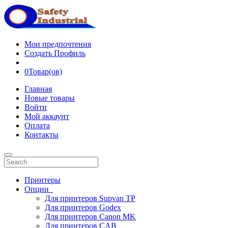
Мои предпочтения
Создать Профиль
0
Товар(ов)
Главная
Новые товары
Войти
Мой аккаунт
Оплата
Контакты
Принтеры
Опции
Для принтеров Supvan TP
Для принтеров Godex
Для принтеров Canon MK
Для принтеров CAB