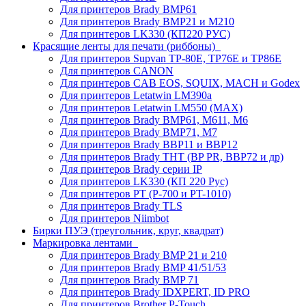
Для принтеров Brady BMP61
Для принтеров Brady BMP21 и M210
Для принтеров LK330 (КП220 РУС)
Красящие ленты для печати (риббоны)
Для принтеров Supvan TP-80E, TP76E и TP86E
Для принтеров CANON
Для принтеров CAB EOS, SQUIX, MACH и Godex
Для принтеров Letatwin LM390a
Для принтеров Letatwin LM550 (MAX)
Для принтеров Brady BMP61, M611, M6
Для принтеров Brady BMP71, M7
Для принтеров Brady BBP11 и BBP12
Для принтеров Brady THT (BP PR, BBP72 и др)
Для принтеров Brady серии IP
Для принтеров LK330 (КП 220 Рус)
Для принтеров PT (P-700 и PT-1010)
Для принтеров Brady TLS
Для принтеров Niimbot
Бирки ПУЭ (треугольник, круг, квадрат)
Маркировка лентами
Для принтеров Brady BMP 21 и 210
Для принтеров Brady BMP 41/51/53
Для принтеров Brady BMP 71
Для принтеров Brady IDXPERT, ID PRO
Для принтеров Brother P-Touch