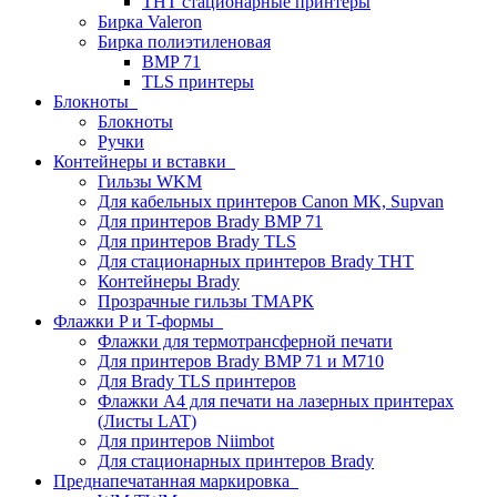
THT стационарные принтеры
Бирка Valeron
Бирка полиэтиленовая
BMP 71
TLS принтеры
Блокноты
Блокноты
Ручки
Контейнеры и вставки
Гильзы WKM
Для кабельных принтеров Canon MK, Supvan
Для принтеров Brady BMP 71
Для принтеров Brady TLS
Для стационарных принтеров Brady THT
Контейнеры Brady
Прозрачные гильзы ТМАРК
Флажки P и T-формы
Флажки для термотрансферной печати
Для принтеров Brady BMP 71 и M710
Для Brady TLS принтеров
Флажки A4 для печати на лазерных принтерах
(Листы LAT)
Для принтеров Niimbot
Для стационарных принтеров Brady
Преднапечатанная маркировка