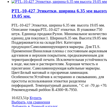
PTL-10-427 Этикетки, ширина 6.35 мм высот
19.05 мм.
PTL-10-427 Этикетки, ширина 6.35 мм высота 19.05 мм.
Описание товара:PTL-10-427 этикетки. В упаковке:750
штук. Единица продажи:Рулон. Минимальное количество
единиц для покупки:1. Ширина:6.35 мм. Высота:19.05 мм
Поддерживается на складе:Нет. Категория
продукции:Самоламинирующиеся маркеры. Для:TLS.
Применение:Виниловая пленка с постоянным акриловым
адгезивом и верхним покрытием, предназначенным для
термотрансферной печати. Исключительная устойчивость
к воде, маслам и растворителям. Хорошая четкость и
прилегание. Самоламинирующая кабельные маркеры.
Цвет:Белый матовый и прозрачная ламинация.
Особенности:Устойчив к истиранию и смазыванию, для
простоты использования этикетки разделены
перфорацией. Температурный диапазон, ° С от -70 до +70
Рекомендуемый риббон R-4300=R-7950.
10.023,51р
Купить
Выбрать для сравнения
Добавить в Личный каталог