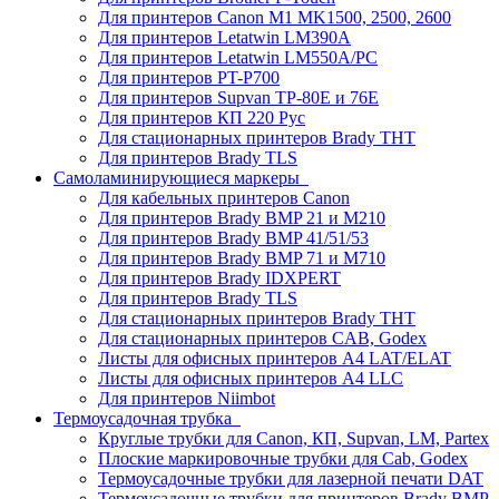
Для принтеров Canon M1 MK1500, 2500, 2600
Для принтеров Letatwin LM390A
Для принтеров Letatwin LM550A/PC
Для принтеров PT-P700
Для принтеров Supvan TP-80E и 76E
Для принтеров КП 220 Рус
Для стационарных принтеров Brady THT
Для принтеров Brady TLS
Самоламинирующиеся маркеры
Для кабельных принтеров Canon
Для принтеров Brady BMP 21 и M210
Для принтеров Brady BMP 41/51/53
Для принтеров Brady BMP 71 и M710
Для принтеров Brady IDXPERT
Для принтеров Brady TLS
Для стационарных принтеров Brady THT
Для стационарных принтеров CAB, Godex
Листы для офисных принтеров А4 LAT/ELAT
Листы для офисных принтеров А4 LLC
Для принтеров Niimbot
Термоусадочная трубка
Круглые трубки для Canon, КП, Supvan, LM, Partex
Плоские маркировочные трубки для Cab, Godex
Термоусадочные трубки для лазерной печати DAT
Термоусадочные трубки для принтеров Brady BMP