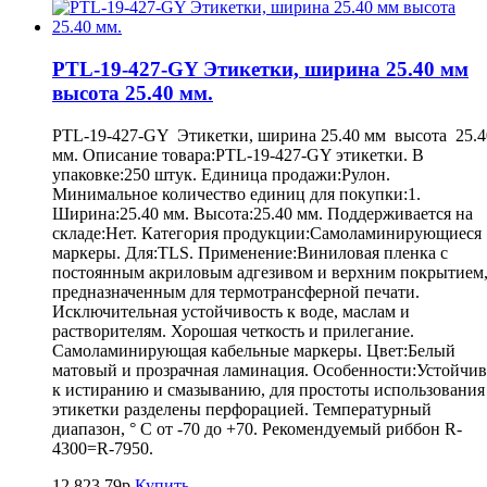
PTL-19-427-GY Этикетки, ширина 25.40 мм
высота 25.40 мм.
PTL-19-427-GY Этикетки, ширина 25.40 мм высота 25.4
мм. Описание товара:PTL-19-427-GY этикетки. В
упаковке:250 штук. Единица продажи:Рулон.
Минимальное количество единиц для покупки:1.
Ширина:25.40 мм. Высота:25.40 мм. Поддерживается на
складе:Нет. Категория продукции:Самоламинирующиеся
маркеры. Для:TLS. Применение:Виниловая пленка с
постоянным акриловым адгезивом и верхним покрытием
предназначенным для термотрансферной печати.
Исключительная устойчивость к воде, маслам и
растворителям. Хорошая четкость и прилегание.
Самоламинирующая кабельные маркеры. Цвет:Белый
матовый и прозрачная ламинация. Особенности:Устойчив
к истиранию и смазыванию, для простоты использования
этикетки разделены перфорацией. Температурный
диапазон, ° С от -70 до +70. Рекомендуемый риббон R-
4300=R-7950.
12.823,79р
Купить