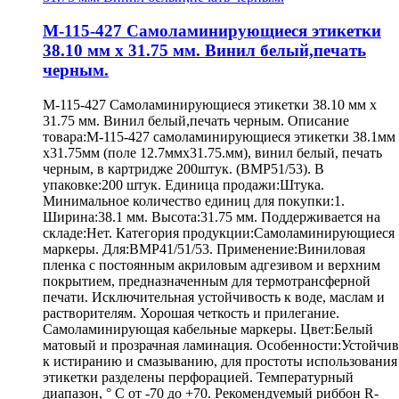
M-115-427 Самоламинирующиеся этикетки
38.10 мм х 31.75 мм. Винил белый,печать
черным.
M-115-427 Самоламинирующиеся этикетки 38.10 мм х
31.75 мм. Винил белый,печать черным. Описание
товара:M-115-427 самоламинирующиеся этикетки 38.1мм
х31.75мм (поле 12.7ммх31.75.мм), винил белый, печать
черным, в картридже 200штук. (BMP51/53). В
упаковке:200 штук. Единица продажи:Штука.
Минимальное количество единиц для покупки:1.
Ширина:38.1 мм. Высота:31.75 мм. Поддерживается на
складе:Нет. Категория продукции:Самоламинирующиеся
маркеры. Для:BMP41/51/53. Применение:Виниловая
пленка с постоянным акриловым адгезивом и верхним
покрытием, предназначенным для термотрансферной
печати. Исключительная устойчивость к воде, маслам и
растворителям. Хорошая четкость и прилегание.
Самоламинирующая кабельные маркеры. Цвет:Белый
матовый и прозрачная ламинация. Особенности:Устойчив
к истиранию и смазыванию, для простоты использования
этикетки разделены перфорацией. Температурный
диапазон, ° С от -70 до +70. Рекомендуемый риббон R-