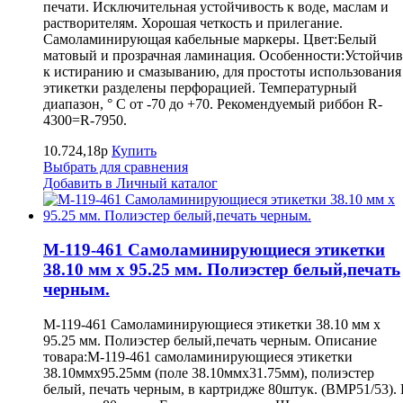
печати. Исключительная устойчивость к воде, маслам и
растворителям. Хорошая четкость и прилегание.
Самоламинирующая кабельные маркеры. Цвет:Белый
матовый и прозрачная ламинация. Особенности:Устойчив
к истиранию и смазыванию, для простоты использования
этикетки разделены перфорацией. Температурный
диапазон, ° С от -70 до +70. Рекомендуемый риббон R-
4300=R-7950.
10.724,18р
Купить
Выбрать для сравнения
Добавить в Личный каталог
M-119-461 Самоламинирующиеся этикетки
38.10 мм х 95.25 мм. Полиэстер белый,печать
черным.
M-119-461 Самоламинирующиеся этикетки 38.10 мм х
95.25 мм. Полиэстер белый,печать черным. Описание
товара:M-119-461 самоламинирующиеся этикетки
38.10ммх95.25мм (поле 38.10ммх31.75мм), полиэстер
белый, печать черным, в картридже 80штук. (BMP51/53).