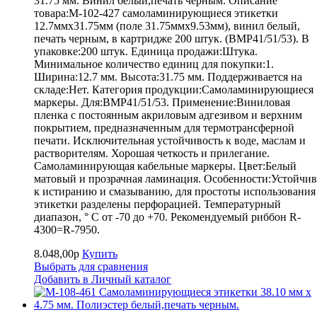
31.75 мм. Винил белый,печать черным. Описание
товара:M-102-427 самоламинирующиеся этикетки
12.7ммх31.75мм (поле 31.75ммх9.53мм), винил белый,
печать черным, в картридже 200 штук. (BMP41/51/53). В
упаковке:200 штук. Единица продажи:Штука.
Минимальное количество единиц для покупки:1.
Ширина:12.7 мм. Высота:31.75 мм. Поддерживается на
складе:Нет. Категория продукции:Самоламинирующиеся
маркеры. Для:BMP41/51/53. Применение:Виниловая
пленка с постоянным акриловым адгезивом и верхним
покрытием, предназначенным для термотрансферной
печати. Исключительная устойчивость к воде, маслам и
растворителям. Хорошая четкость и прилегание.
Самоламинирующая кабельные маркеры. Цвет:Белый
матовый и прозрачная ламинация. Особенности:Устойчив
к истиранию и смазыванию, для простоты использования
этикетки разделены перфорацией. Температурный
диапазон, ° С от -70 до +70. Рекомендуемый риббон R-
4300=R-7950.
8.048,00р
Купить
Выбрать для сравнения
Добавить в Личный каталог