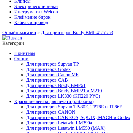
Клипсы
Электрические знаки
Инструменты Weicon
Клеймение бирок
Кабель и провод
Онлайн-магазин
»
Для принтеров Brady BMP 41/51/53
Категории
Принтеры
Опции
Для принтеров Supvan TP
Для принтеров Godex
Для принтеров Canon MK
Для принтеров CAB
Для принтеров Brady BMP61
Для принтеров Brady BMP21 и M210
Для принтеров LK330 (КП220 РУС)
Красящие ленты для печати (риббоны)
Для принтеров Supvan TP-80E, TP76E и TP86E
Для принтеров CANON
Для принтеров CAB EOS, SQUIX, MACH и Godex
Для принтеров Letatwin LM390a
Для принтеров Letatwin LM550 (MAX)