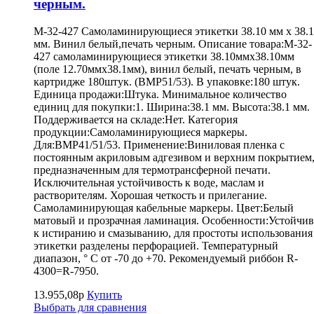
черным.
M-32-427 Самоламинирующиеся этикетки 38.10 мм х 38.
мм. Винил белый,печать черным. Описание товара:M-32-
427 самоламинирующиеся этикетки 38.10ммх38.10мм
(поле 12.70ммх38.1мм), винил белый, печать черным, в
картридже 180штук. (BMP51/53). В упаковке:180 штук.
Единица продажи:Штука. Минимальное количество
единиц для покупки:1. Ширина:38.1 мм. Высота:38.1 мм.
Поддерживается на складе:Нет. Категория
продукции:Самоламинирующиеся маркеры.
Для:BMP41/51/53. Применение:Виниловая пленка с
постоянным акриловым адгезивом и верхним покрытием
предназначенным для термотрансферной печати.
Исключительная устойчивость к воде, маслам и
растворителям. Хорошая четкость и прилегание.
Самоламинирующая кабельные маркеры. Цвет:Белый
матовый и прозрачная ламинация. Особенности:Устойчив
к истиранию и смазыванию, для простоты использования
этикетки разделены перфорацией. Температурный
диапазон, ° С от -70 до +70. Рекомендуемый риббон R-
4300=R-7950.
13.955,08р
Купить
Выбрать для сравнения