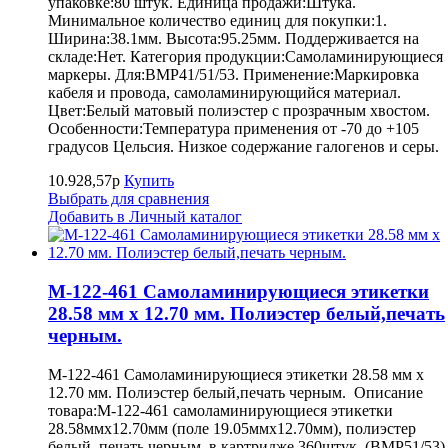
упаковке:80 штук. Единица продажи:Штука.
Минимальное количество единиц для покупки:1.
Ширина:38.1мм. Высота:95.25мм. Поддерживается на
складе:Нет. Категория продукции:Самоламинирующиеся
маркеры. Для:BMP41/51/53. Применение:Маркировка
кабеля и провода, самоламинирующийся материал.
Цвет:Белый матовый полиэстер с прозрачным хвостом.
Особенности:Температура применения от -70 до +105
градусов Цельсия. Низкое содержание галогенов и серы.
10.928,57р
Купить
Выбрать для сравнения
Добавить в Личный каталог
M-122-461 Самоламинирующиеся этикетки
28.58 мм х 12.70 мм. Полиэстер белый,печать
черным.
M-122-461 Самоламинирующиеся этикетки 28.58 мм х
12.70 мм. Полиэстер белый,печать черным. Описание
товара:M-122-461 самоламинирующиеся этикетки
28.58ммх12.70мм (поле 19.05ммх12.70мм), полиэстер
белый, печать черным, в картридже 360штук. (BMP51/53)