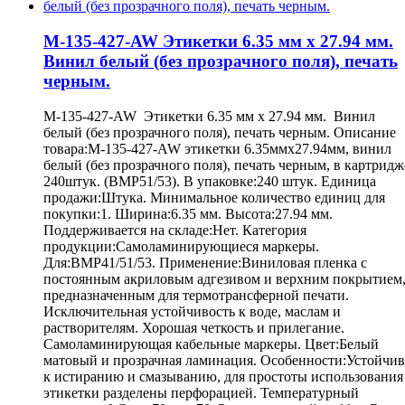
M-135-427-AW Этикетки 6.35 мм х 27.94 мм.
Винил белый (без прозрачного поля), печать
черным.
M-135-427-AW Этикетки 6.35 мм х 27.94 мм. Винил
белый (без прозрачного поля), печать черным. Описание
товара:M-135-427-AW этикетки 6.35ммх27.94мм, винил
белый (без прозрачного поля), печать черным, в картридж
240штук. (BMP51/53). В упаковке:240 штук. Единица
продажи:Штука. Минимальное количество единиц для
покупки:1. Ширина:6.35 мм. Высота:27.94 мм.
Поддерживается на складе:Нет. Категория
продукции:Самоламинирующиеся маркеры.
Для:BMP41/51/53. Применение:Виниловая пленка с
постоянным акриловым адгезивом и верхним покрытием
предназначенным для термотрансферной печати.
Исключительная устойчивость к воде, маслам и
растворителям. Хорошая четкость и прилегание.
Самоламинирующая кабельные маркеры. Цвет:Белый
матовый и прозрачная ламинация. Особенности:Устойчив
к истиранию и смазыванию, для простоты использования
этикетки разделены перфорацией. Температурный