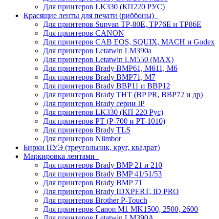
Для принтеров LK330 (КП220 РУС)
Красящие ленты для печати (риббоны)
Для принтеров Supvan TP-80E, TP76E и TP86E
Для принтеров CANON
Для принтеров CAB EOS, SQUIX, MACH и Godex
Для принтеров Letatwin LM390a
Для принтеров Letatwin LM550 (MAX)
Для принтеров Brady BMP61, M611, M6
Для принтеров Brady BMP71, M7
Для принтеров Brady BBP11 и BBP12
Для принтеров Brady THT (BP PR, BBP72 и др)
Для принтеров Brady серии IP
Для принтеров LK330 (КП 220 Рус)
Для принтеров PT (P-700 и PT-1010)
Для принтеров Brady TLS
Для принтеров Niimbot
Бирки ПУЭ (треугольник, круг, квадрат)
Маркировка лентами
Для принтеров Brady BMP 21 и 210
Для принтеров Brady BMP 41/51/53
Для принтеров Brady BMP 71
Для принтеров Brady IDXPERT, ID PRO
Для принтеров Brother P-Touch
Для принтеров Canon M1 MK1500, 2500, 2600
Для принтеров Letatwin LM390A