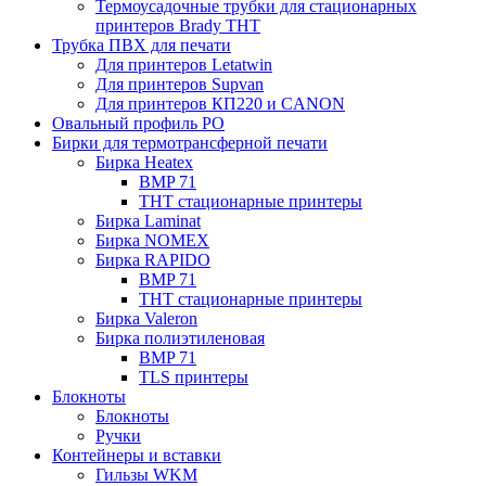
Термоусадочные трубки для стационарных
принтеров Brady THT
Трубка ПВХ для печати
Для принтеров Letatwin
Для принтеров Supvan
Для принтеров КП220 и CANON
Овальный профиль PO
Бирки для термотрансферной печати
Бирка Heatex
BMP 71
THT стационарные принтеры
Бирка Laminat
Бирка NOMEX
Бирка RAPIDO
BMP 71
THT стационарные принтеры
Бирка Valeron
Бирка полиэтиленовая
BMP 71
TLS принтеры
Блокноты
Блокноты
Ручки
Контейнеры и вставки
Гильзы WKM