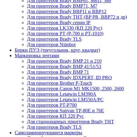
Для принтеров Brady BMP61, M611, M6
Для принтеров Brady BMP71, M7
Для принтеров Brady BBP11 и BBP12
Для принтеров Brady THT (BP PR, BBP72 и др)
Для принтеров Brady серии IP
Для принтеров LK330 (КП 220 Рус)
Для принтеров PT (P-700 и PT-1010)
Для принтеров Brady TLS
Для принтеров Niimbot
Бирки ПУЭ (треугольник, круг, квадрат)
Маркировка лентами
Для принтеров Brady BMP 21 и 210
Для принтеров Brady BMP 41/51/53
Для принтеров Brady BMP 71
Для принтеров Brady IDXPERT, ID PRO
Для принтеров Brother P-Touch
Для принтеров Canon M1 MK1500, 2500, 2600
Для принтеров Letatwin LM390A
Для принтеров Letatwin LM550A/PC
Для принтеров PT-P700
Для принтеров Supvan TP-80E и 76E
Для принтеров КП 220 Рус
Для стационарных принтеров Brady THT
Для принтеров Brady TLS
Самоламинирующиеся маркеры