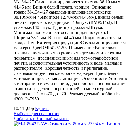
M-134-427 Самоламинирующиеся этикетки 38.10 мм х
44.45 мм. Винил белый,печать черным. Описание
товара:M-134-427 самоламинирующиеся этикетки
38.10ммх44.45мм (поле 12.70ммх44.45мм), винил белый,
печать черным, в картридже 140штук. (BMP51/53). В
упаковке:140 штук. Единица продажи:Штука.
Минимальное количество единиц для покупки:1.
Ширина:38.1 мм. Высота:44.45 мм. Поддерживается на
складе:Нет. Категория продукции:Самоламинирующиеся
маркеры. Для:BMP41/51/53. Применение:Виниловая
пленка с постоянным акриловым адгезивом и верхним
покрытием, предназначенным для термотрансферной
печати. Исключительная устойчивость к воде, маслам и
растворителям. Хорошая четкость и прилегание.
Самоламинирующая кабельные маркеры. Цвет:Белый
матовый и прозрачная ламинация. Особенности:Устойчив
к истиранию и смазыванию, для простоты использования
этикетки разделены перфорацией. Температурный
диапазон, ° С от -70 до +70. Рекомендуемый риббон R-
4300=R-7950.
10.441,99р
Купить
Выбрать для сравнения
Добавить в Личный каталог