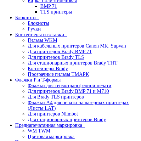
Бирка полиэтиленовая
BMP 71
TLS принтеры
Блокноты
Блокноты
Ручки
Контейнеры и вставки
Гильзы WKM
Для кабельных принтеров Canon MK, Supvan
Для принтеров Brady BMP 71
Для принтеров Brady TLS
Для стационарных принтеров Brady THT
Контейнеры Brady
Прозрачные гильзы ТМАРК
Флажки P и T-формы
Флажки для термотрансферной печати
Для принтеров Brady BMP 71 и M710
Для Brady TLS принтеров
Флажки A4 для печати на лазерных принтерах
(Листы LAT)
Для принтеров Niimbot
Для стационарных принтеров Brady
Преднапечатанная маркировка
WM TWM
Цветовая маркировка