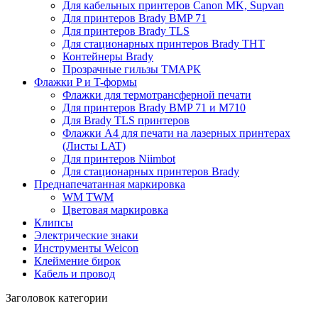
Для кабельных принтеров Canon MK, Supvan
Для принтеров Brady BMP 71
Для принтеров Brady TLS
Для стационарных принтеров Brady THT
Контейнеры Brady
Прозрачные гильзы ТМАРК
Флажки P и T-формы
Флажки для термотрансферной печати
Для принтеров Brady BMP 71 и M710
Для Brady TLS принтеров
Флажки A4 для печати на лазерных принтерах
(Листы LAT)
Для принтеров Niimbot
Для стационарных принтеров Brady
Преднапечатанная маркировка
WM TWM
Цветовая маркировка
Клипсы
Электрические знаки
Инструменты Weicon
Клеймение бирок
Кабель и провод
Заголовок категории