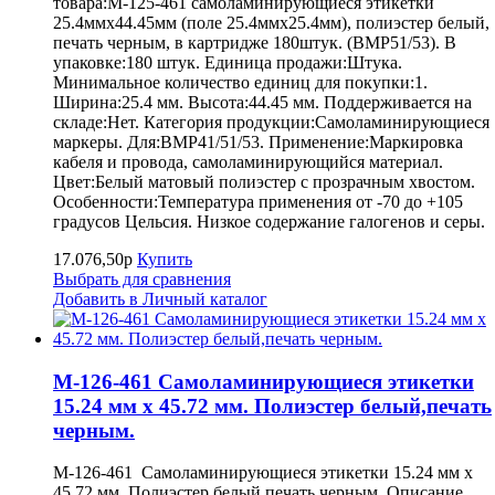
товара:M-125-461 самоламинирующиеся этикетки
25.4ммх44.45мм (поле 25.4ммх25.4мм), полиэстер белый,
печать черным, в картридже 180штук. (BMP51/53). В
упаковке:180 штук. Единица продажи:Штука.
Минимальное количество единиц для покупки:1.
Ширина:25.4 мм. Высота:44.45 мм. Поддерживается на
складе:Нет. Категория продукции:Самоламинирующиеся
маркеры. Для:BMP41/51/53. Применение:Маркировка
кабеля и провода, самоламинирующийся материал.
Цвет:Белый матовый полиэстер с прозрачным хвостом.
Особенности:Температура применения от -70 до +105
градусов Цельсия. Низкое содержание галогенов и серы.
17.076,50р
Купить
Выбрать для сравнения
Добавить в Личный каталог
M-126-461 Самоламинирующиеся этикетки
15.24 мм х 45.72 мм. Полиэстер белый,печать
черным.
M-126-461 Самоламинирующиеся этикетки 15.24 мм х
45.72 мм. Полиэстер белый,печать черным. Описание