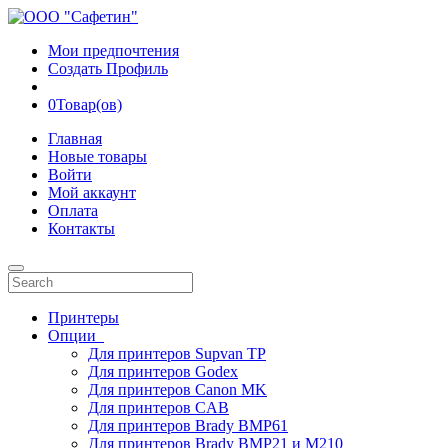
Мои предпочтения
Создать Профиль
0
Товар(ов)
Главная
Новые товары
Войти
Мой аккаунт
Оплата
Контакты
Принтеры
Опции
Для принтеров Supvan TP
Для принтеров Godex
Для принтеров Canon MK
Для принтеров CAB
Для принтеров Brady BMP61
Для принтеров Brady BMP21 и M210