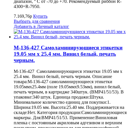
диапазон, ° С от -70 до +70. Рекомендуемый риббон R-
4300=R-7950.
7.169,76р
Купить
Выбрать для сравнения
Добавить в Личный каталог
M-136-427 Самоламинирующиеся этикетки
19.05 мм х 25.4 мм. Винил белый, печать
черным.
M-136-427 Самоламинирующиеся этикетки 19.05 мм х
25.4 мм. Винил белый, печать черным. Описание
товара:M-136-427 самоламинирующиеся этикетки
19.05ммх25.4мм (поле 19.05ммх9.53мм), винил белый,
печать черным, в картридже 340штук. (BMP41/51/53). В
упаковке:340 штук. Единица продажи:Штука.
Минимальное количество единиц для покупки:1.
Ширина:19.05 мм. Высота:25.40 мм. Поддерживается на
складе:Нет. Категория продукции:Самоламинирующиеся
маркеры. Для:BMP41/51/53. Применение:Виниловая
пленка с постоянным акриловым адгезивом и верхним
покрытием, предназначенным для термотрансферной