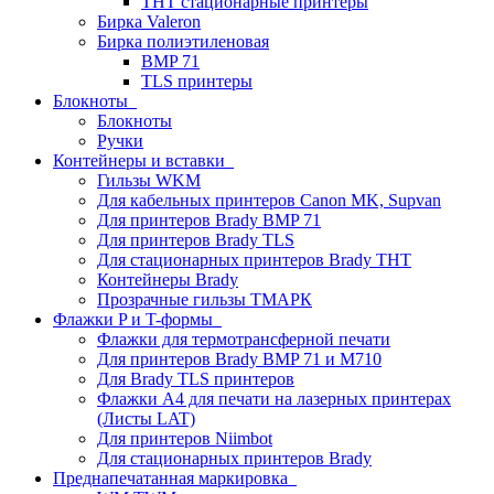
THT стационарные принтеры
Бирка Valeron
Бирка полиэтиленовая
BMP 71
TLS принтеры
Блокноты
Блокноты
Ручки
Контейнеры и вставки
Гильзы WKM
Для кабельных принтеров Canon MK, Supvan
Для принтеров Brady BMP 71
Для принтеров Brady TLS
Для стационарных принтеров Brady THT
Контейнеры Brady
Прозрачные гильзы ТМАРК
Флажки P и T-формы
Флажки для термотрансферной печати
Для принтеров Brady BMP 71 и M710
Для Brady TLS принтеров
Флажки A4 для печати на лазерных принтерах
(Листы LAT)
Для принтеров Niimbot
Для стационарных принтеров Brady
Преднапечатанная маркировка