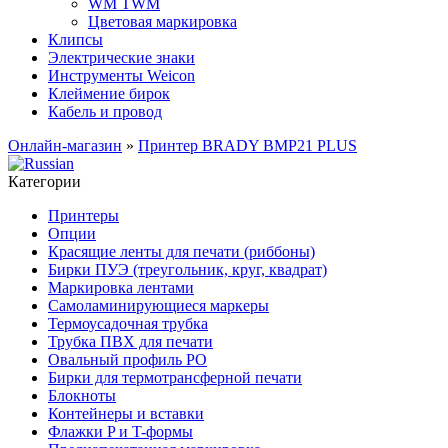
WM TWM
Цветовая маркировка
Клипсы
Электрические знаки
Инструменты Weicon
Клеймение бирок
Кабель и провод
Онлайн-магазин
»
Принтер BRADY BMP21 PLUS
Категории
Принтеры
Опции
Красящие ленты для печати (риббоны)
Бирки ПУЭ (треугольник, круг, квадрат)
Маркировка лентами
Самоламинирующиеся маркеры
Термоусадочная трубка
Трубка ПВХ для печати
Овальный профиль PO
Бирки для термотрансферной печати
Блокноты
Контейнеры и вставки
Флажки P и T-формы