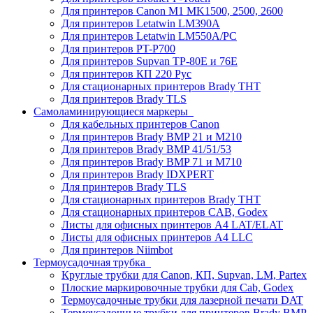
Для принтеров Canon M1 MK1500, 2500, 2600
Для принтеров Letatwin LM390A
Для принтеров Letatwin LM550A/PC
Для принтеров PT-P700
Для принтеров Supvan TP-80E и 76E
Для принтеров КП 220 Рус
Для стационарных принтеров Brady THT
Для принтеров Brady TLS
Самоламинирующиеся маркеры
Для кабельных принтеров Canon
Для принтеров Brady BMP 21 и M210
Для принтеров Brady BMP 41/51/53
Для принтеров Brady BMP 71 и M710
Для принтеров Brady IDXPERT
Для принтеров Brady TLS
Для стационарных принтеров Brady THT
Для стационарных принтеров CAB, Godex
Листы для офисных принтеров А4 LAT/ELAT
Листы для офисных принтеров А4 LLC
Для принтеров Niimbot
Термоусадочная трубка
Круглые трубки для Canon, КП, Supvan, LM, Partex
Плоские маркировочные трубки для Cab, Godex
Термоусадочные трубки для лазерной печати DAT
Термоусадочные трубки для принтеров Brady BMP