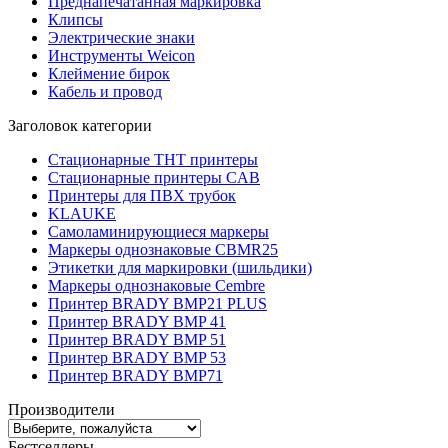
Преднапечатанная маркировка
Клипсы
Электрические знаки
Инструменты Weicon
Клеймение бирок
Кабель и провод
Заголовок категории
Стационарные THT принтеры
Стационарные принтеры CAB
Принтеры для ПВХ трубок
KLAUKE
Самоламинирующиеся маркеры
Маркеры однознаковые CBMR25
Этикетки для маркировки (шильдики)
Маркеры однознаковые Cembre
Принтер BRADY BMP21 PLUS
Принтер BRADY BMP 41
Принтер BRADY BMP 51
Принтер BRADY BMP 53
Принтер BRADY BMP71
Производители
Бестселлеры