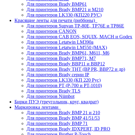
Для принтеров Brady BMP61
Для принтеров Brady BMP21 и M210
Для принтеров LK330 (КП220 РУС)
Красящие ленты для печати (риббоны)
Для принтеров Supvan TP-80E, TP76E и TP86E
Для принтеров CANON
Для принтеров CAB EOS, SQUIX, MACH и Godex
Для принтеров Letatwin LM390a
Для принтеров Letatwin LM550 (MAX)
Для принтеров Brady BMP61, M611, M6
Для принтеров Brady BMP71, M7
Для принтеров Brady BBP11 и BBP12
Для принтеров Brady THT (BP PR, BBP72 и др)
Для принтеров Brady серии IP
Для принтеров LK330 (КП 220 Рус)
Для принтеров PT (P-700 и PT-1010)
Для принтеров Brady TLS
Для принтеров Niimbot
Бирки ПУЭ (треугольник, круг, квадрат)
Маркировка лентами
Для принтеров Brady BMP 21 и 210
Для принтеров Brady BMP 41/51/53
Для принтеров Brady BMP 71
Для принтеров Brady IDXPERT, ID PRO
Для принтеров Brother P-Touch