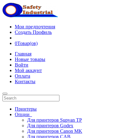
Мои предпочтения
Создать Профиль
0
Товар(ов)
Главная
Новые товары
Войти
Мой аккаунт
Оплата
Контакты
Принтеры
Опции
Для принтеров Supvan TP
Для принтеров Godex
Для принтеров Canon MK
Для принтеров CAB