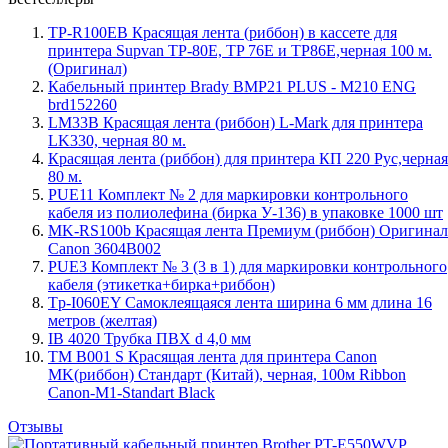
TP-R100EB Красящая лента (риббон) в кассете для
принтера Supvan TP-80E, TP 76E и TP86E,черная 100 м.
(Оригинал)
Кабельный принтер Brady BMP21 PLUS - M210 ENG
brd152260
LM33B Красящая лента (риббон) L-Mark для принтера
LK330, черная 80 м.
Красящая лента (риббон) для принтера КП 220 Рус,черная
80 м.
PUE11 Комплект № 2 для маркировки контрольного
кабеля из полиолефина (бирка У-136) в упаковке 1000 шт
MK-RS100b Красящая лента Премиум (риббон) Оригинал
Canon 3604B002
PUE3 Комплект № 3 (3 в 1) для маркировки контрольного
кабеля (этикетка+бирка+риббон)
Tp-I060EY Самоклеящаяся лента ширина 6 мм длина 16
метров (желтая)
IB 4020 Трубка ПВХ d 4,0 мм
TM B001 S Красящая лента для принтера Canon
MK(риббон) Стандарт (Китай), черная, 100м Ribbon
Canon-M1-Standart Black
Отзывы