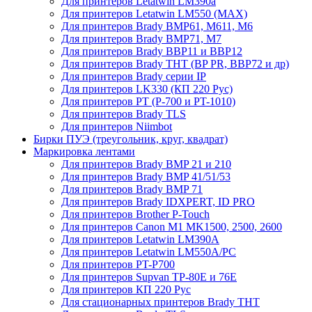
Для принтеров Letatwin LM390a
Для принтеров Letatwin LM550 (MAX)
Для принтеров Brady BMP61, M611, M6
Для принтеров Brady BMP71, M7
Для принтеров Brady BBP11 и BBP12
Для принтеров Brady THT (BP PR, BBP72 и др)
Для принтеров Brady серии IP
Для принтеров LK330 (КП 220 Рус)
Для принтеров PT (P-700 и PT-1010)
Для принтеров Brady TLS
Для принтеров Niimbot
Бирки ПУЭ (треугольник, круг, квадрат)
Маркировка лентами
Для принтеров Brady BMP 21 и 210
Для принтеров Brady BMP 41/51/53
Для принтеров Brady BMP 71
Для принтеров Brady IDXPERT, ID PRO
Для принтеров Brother P-Touch
Для принтеров Canon M1 MK1500, 2500, 2600
Для принтеров Letatwin LM390A
Для принтеров Letatwin LM550A/PC
Для принтеров PT-P700
Для принтеров Supvan TP-80E и 76E
Для принтеров КП 220 Рус
Для стационарных принтеров Brady THT