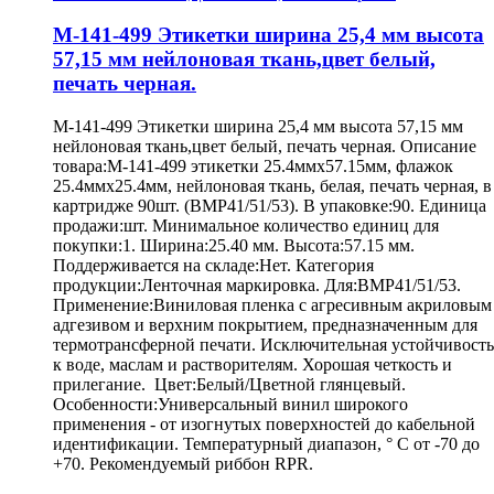
M-141-499 Этикетки ширина 25,4 мм высота
57,15 мм нейлоновая ткань,цвет белый,
печать черная.
M-141-499 Этикетки ширина 25,4 мм высота 57,15 мм
нейлоновая ткань,цвет белый, печать черная. Описание
товара:M-141-499 этикетки 25.4ммх57.15мм, флажок
25.4ммх25.4мм, нейлоновая ткань, белая, печать черная, в
картридже 90шт. (BMP41/51/53). В упаковке:90. Единица
продажи:шт. Минимальное количество единиц для
покупки:1. Ширина:25.40 мм. Высота:57.15 мм.
Поддерживается на складе:Нет. Категория
продукции:Ленточная маркировка. Для:BMP41/51/53.
Применение:Виниловая пленка с агресивным акриловым
адгезивом и верхним покрытием, предназначенным для
термотрансферной печати. Исключительная устойчивость
к воде, маслам и растворителям. Хорошая четкость и
прилегание. Цвет:Белый/Цветной глянцевый.
Особенности:Универсальный винил широкого
применения - от изогнутых поверхностей до кабельной
идентификации. Температурный диапазон, ° С от -70 до
+70. Рекомендуемый риббон RPR.