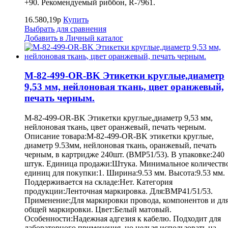
+90. Рекомендуемый риббон, R-7961.
16.580,19р
Купить
Выбрать для сравнения
Добавить в Личный каталог
M-82-499-OR-BK Этикетки круглые,диаметр
9,53 мм, нейлоновая ткань, цвет оранжевый,
печать черным.
M-82-499-OR-BK Этикетки круглые,диаметр 9,53 мм,
нейлоновая ткань, цвет оранжевый, печать черным.
Описание товара:M-82-499-OR-BK этикетки круглые,
диаметр 9.53мм, нейлоновая ткань, оранжевый, печать
черным, в картридже 240шт. (BMP51/53). В упаковке:240
штук. Единица продажи:Штука. Минимальное количеств
единиц для покупки:1. Ширина:9.53 мм. Высота:9.53 мм.
Поддерживается на складе:Нет. Категория
продукции:Ленточная маркировка. Для:BMP41/51/53.
Применение:Для маркировки провода, компонентов и дл
общей маркировки. Цвет:Белый матовый.
Особенности:Надежная адгезия к кабелю. Подходит для
лабораторного применения, но нельзя использовать на