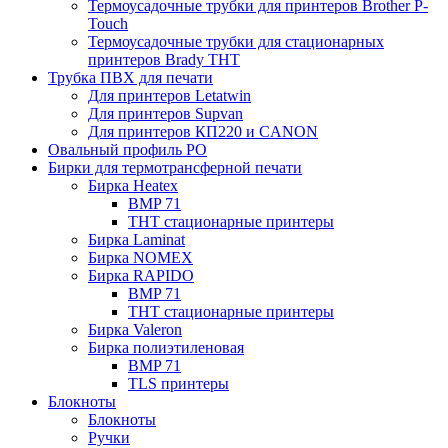
Термоусадочные трубки для принтеров Brother P-
Touch
Термоусадочные трубки для стационарных
принтеров Brady THT
Трубка ПВХ для печати
Для принтеров Letatwin
Для принтеров Supvan
Для принтеров КП220 и CANON
Овальный профиль PO
Бирки для термотрансферной печати
Бирка Heatex
BMP 71
THT стационарные принтеры
Бирка Laminat
Бирка NOMEX
Бирка RAPIDO
BMP 71
THT стационарные принтеры
Бирка Valeron
Бирка полиэтиленовая
BMP 71
TLS принтеры
Блокноты
Блокноты
Ручки