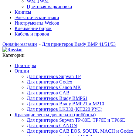
WM TWM
Цветовая маркировка
Клипсы
Электрические знаки
Инструменты Weicon
Клеймение бирок
Кабель и провод
Онлайн-магазин
»
Для принтеров Brady BMP 41/51/53
Категории
Принтеры
Опции
Для принтеров Supvan TP
Для принтеров Godex
Для принтеров Canon MK
Для принтеров CAB
Для принтеров Brady BMP61
Для принтеров Brady BMP21 и M210
Для принтеров LK330 (КП220 РУС)
Красящие ленты для печати (риббоны)
Для принтеров Supvan TP-80E, TP76E и TP86E
Для принтеров CANON
Для принтеров CAB EOS, SQUIX, MACH и Godex