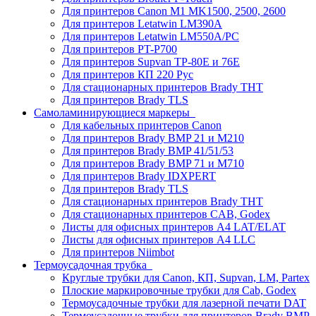
Для принтеров Canon M1 MK1500, 2500, 2600
Для принтеров Letatwin LM390A
Для принтеров Letatwin LM550A/PC
Для принтеров PT-P700
Для принтеров Supvan TP-80E и 76E
Для принтеров КП 220 Рус
Для стационарных принтеров Brady THT
Для принтеров Brady TLS
Самоламинирующиеся маркеры
Для кабельных принтеров Canon
Для принтеров Brady BMP 21 и M210
Для принтеров Brady BMP 41/51/53
Для принтеров Brady BMP 71 и M710
Для принтеров Brady IDXPERT
Для принтеров Brady TLS
Для стационарных принтеров Brady THT
Для стационарных принтеров CAB, Godex
Листы для офисных принтеров А4 LAT/ELAT
Листы для офисных принтеров А4 LLC
Для принтеров Niimbot
Термоусадочная трубка
Круглые трубки для Canon, КП, Supvan, LM, Partex
Плоские маркировочные трубки для Cab, Godex
Термоусадочные трубки для лазерной печати DAT
Термоусадочные трубки для принтеров Brady BMP