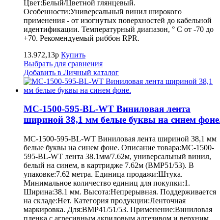
Цвет:Белый/Цветной глянцевый.
Особенности:Универсальный винил широкого
применения - от изогнутых поверхностей до кабельной
идентификации. Температурный диапазон, ° С от -70 до
+70. Рекомендуемый риббон RPR.
13.972,13р
Купить
Выбрать для сравнения
Добавить в Личный каталог
MC-1500-595-BL-WT Виниловая лента
шириной 38,1 мм белые буквы на синем фоне
MC-1500-595-BL-WT Виниловая лента шириной 38,1 мм
белые буквы на синем фоне. Описание товара:MC-1500-
595-BL-WT лента 38.1мм/7.62м, универсальный винил,
белый на синем, в картридже 7.62м (BMP51/53). В
упаковке:7.62 метра. Единица продажи:Штука.
Минимальное количество единиц для покупки:1.
Ширина:38.1 мм. Высота:Непрерывная. Поддерживается
на складе:Нет. Категория продукции:Ленточная
маркировка. Для:BMP41/51/53. Применение:Виниловая
пленка с агресивным акриловым адгезивом и верхним