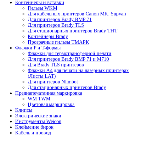
Контейнеры и вставки
Гильзы WKM
Для кабельных принтеров Canon MK, Supvan
Для принтеров Brady BMP 71
Для принтеров Brady TLS
Для стационарных принтеров Brady THT
Контейнеры Brady
Прозрачные гильзы ТМАРК
Флажки P и T-формы
Флажки для термотрансферной печати
Для принтеров Brady BMP 71 и M710
Для Brady TLS принтеров
Флажки A4 для печати на лазерных принтерах
(Листы LAT)
Для принтеров Niimbot
Для стационарных принтеров Brady
Преднапечатанная маркировка
WM TWM
Цветовая маркировка
Клипсы
Электрические знаки
Инструменты Weicon
Клеймение бирок
Кабель и провод