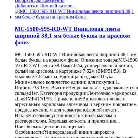
Выбрать для сравнения
Добавить в Личный каталог
MC-1500-595-RD-WT Виниловая лента
шириной 38,1 мм белые буквы на красном
фоне.
MC-1500-595-RD-WT Виниловая лента шириной 38,1 мм
белые буквы на красном фоне. Описание товара:MC-1500
595-RD-WT лента 38.1мм/7.62м, универсальный винил,
белый на красном, в картридже 7.62м (BMP51/53). В
упаковке:7.62 метра. Единица продажи:Штука.
Минимальное количество единиц для покупки:1.
Ширина:38.1мм. Высота:Непрерывная. Поддерживается 
складе:Нет. Категория продукции:Ленточная маркировка.
Для:BMP41/51/53. Применение:Виниловая пленка с
агресивным акриловым адгезивом и верхним покрытием,
предназначенным для термотрансферной печати.
Исключительная устойчивость к воде, маслам и
растворителям. Хорошая четкость и прилегание. .
Цвет:Белый/Цветной глянцевый.
Особенности:Универсальный винил широкого
применения - от изогнутых поверхностей до кабельной