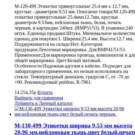
M-120-499 Этикетки прямоугольные 25.4 мм х 12.7 мм,
круглые - диаметром 9,53 мм. Описание товара:M-120-49
этикетки прямоугольные 25.4ммх12.7мм, круглые
диаметром 9.53мм, нейлоновая ткань, белая, печать
черным, в картридже 240шт. (BMP51/53). В упаковке:240
штук. Единица продажи:Штука. Минимальное количеств
единиц для покупки:1. Ширина:25.4 мм. Высота:12.7 мм.
Поддерживается на складе:Нет. Категория
продукции:Ленточная маркировка. Для:BMP41/51/53.
Применение:Для маркировки провода, компонентов и дл
общей маркировки. Цвет:Белый матовый.
Особенности:Надежная адгезия к кабелю. Подходит для
лабораторного применения, но нельзя использовать на
стекло. Температурный диапазон, градусов С, от -70 до
+90. Рекомендуемый риббон, R-7961.
14.254,35р
Купить
Выбрать для сравнения
Добавить в Личный каталог
M-130-499 Этикетки ширина 9,53 мм высота
20,96 мм,нейлоновая ткань,цвет белый,печат