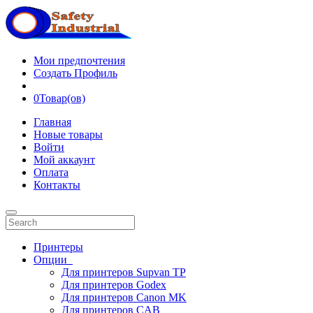
Мои предпочтения
Создать Профиль
0
Товар(ов)
Главная
Новые товары
Войти
Мой аккаунт
Оплата
Контакты
Принтеры
Опции
Для принтеров Supvan TP
Для принтеров Godex
Для принтеров Canon MK
Для принтеров CAB