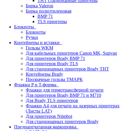
THT стационарные принтеры
Бирка Valeron
Бирка полиэтиленовая
BMP 71
TLS принтеры
Блокноты
Блокноты
Ручки
Контейнеры и вставки
Гильзы WKM
Для кабельных принтеров Canon MK, Supvan
Для принтеров Brady BMP 71
Для принтеров Brady TLS
Для стационарных принтеров Brady THT
Контейнеры Brady
Прозрачные гильзы ТМАРК
Флажки P и T-формы
Флажки для термотрансферной печати
Для принтеров Brady BMP 71 и M710
Для Brady TLS принтеров
Флажки A4 для печати на лазерных принтерах
(Листы LAT)
Для принтеров Niimbot
Для стационарных принтеров Brady
Преднапечатанная маркировка