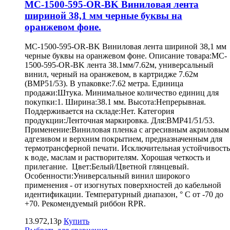
MC-1500-595-OR-BK Виниловая лента
шириной 38,1 мм черные буквы на
оранжевом фоне.
MC-1500-595-OR-BK Виниловая лента шириной 38,1 мм
черные буквы на оранжевом фоне. Описание товара:MC-
1500-595-OR-BK лента 38.1мм/7.62м, универсальный
винил, черный на оранжевом, в картридже 7.62м
(BMP51/53). В упаковке:7.62 метра. Единица
продажи:Штука. Минимальное количество единиц для
покупки:1. Ширина:38.1 мм. Высота:Непрерывная.
Поддерживается на складе:Нет. Категория
продукции:Ленточная маркировка. Для:BMP41/51/53.
Применение:Виниловая пленка с агресивным акриловым
адгезивом и верхним покрытием, предназначенным для
термотрансферной печати. Исключительная устойчивость
к воде, маслам и растворителям. Хорошая четкость и
прилегание. Цвет:Белый/Цветной глянцевый.
Особенности:Универсальный винил широкого
применения - от изогнутых поверхностей до кабельной
идентификации. Температурный диапазон, ° С от -70 до
+70. Рекомендуемый риббон RPR.
13.972,13р
Купить