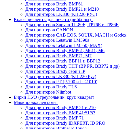
Для принтеров Brady BMP61
Для принтеров Brady BMP21 и M210
Для принтеров LK330 (КП220 РУС)
Красящие ленты для печати (риббоны)
Для принтеров Supvan TP-80E, TP76E и TP86E
Для принтеров CANON
Для принтеров CAB EOS, SQUIX, MACH и Godex
Для принтеров Letatwin LM390a
Для принтеров Letatwin LM550 (MAX)
Для принтеров Brady BMP61, M611, M6
Для принтеров Brady BMP71, M7
Для принтеров Brady BBP11 и BBP12
Для принтеров Brady THT (BP PR, BBP72 и др)
Для принтеров Brady серии IP
Для принтеров LK330 (КП 220 Рус)
Для принтеров PT (P-700 и PT-1010)
Для принтеров Brady TLS
Для принтеров Niimbot
Бирки ПУЭ (треугольник, круг, квадрат)
Маркировка лентами
Для принтеров Brady BMP 21 и 210
Для принтеров Brady BMP 41/51/53
Для принтеров Brady BMP 71
Для принтеров Brady IDXPERT, ID PRO
Для принтеров Brother P-Touch