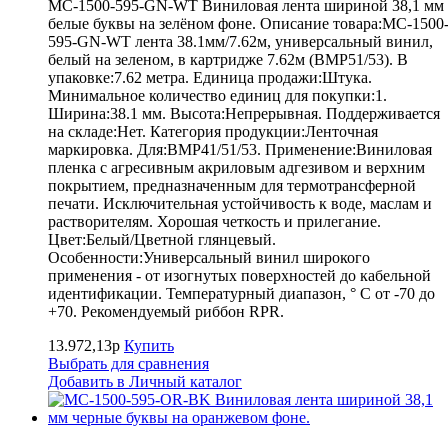
MC-1500-595-GN-WT Виниловая лента шириной 38,1 мм
белые буквы на зелёном фоне. Описание товара:MC-1500
595-GN-WT лента 38.1мм/7.62м, универсальный винил,
белый на зеленом, в картридже 7.62м (BMP51/53). В
упаковке:7.62 метра. Единица продажи:Штука.
Минимальное количество единиц для покупки:1.
Ширина:38.1 мм. Высота:Непрерывная. Поддерживается
на складе:Нет. Категория продукции:Ленточная
маркировка. Для:BMP41/51/53. Применение:Виниловая
пленка с агресивным акриловым адгезивом и верхним
покрытием, предназначенным для термотрансферной
печати. Исключительная устойчивость к воде, маслам и
растворителям. Хорошая четкость и прилегание.
Цвет:Белый/Цветной глянцевый.
Особенности:Универсальный винил широкого
применения - от изогнутых поверхностей до кабельной
идентификации. Температурный диапазон, ° С от -70 до
+70. Рекомендуемый риббон RPR.
13.972,13р
Купить
Выбрать для сравнения
Добавить в Личный каталог