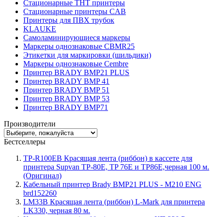
Стационарные THT принтеры
Стационарные принтеры CAB
Принтеры для ПВХ трубок
KLAUKE
Самоламинирующиеся маркеры
Маркеры однознаковые CBMR25
Этикетки для маркировки (шильдики)
Маркеры однознаковые Cembre
Принтер BRADY BMP21 PLUS
Принтер BRADY BMP 41
Принтер BRADY BMP 51
Принтер BRADY BMP 53
Принтер BRADY BMP71
Производители
Бестселлеры
TP-R100EB Красящая лента (риббон) в кассете для
принтера Supvan TP-80E, TP 76E и TP86E,черная 100 м.
(Оригинал)
Кабельный принтер Brady BMP21 PLUS - M210 ENG
brd152260
LM33B Красящая лента (риббон) L-Mark для принтера
LK330, черная 80 м.