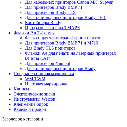
Для кабельных принтеров Canon MK, Supvan
Для принтеров Brady BMP 71
Для принтеров Brady TLS
Для стационарных принтеров Brady THT
Контейнеры Brady
Прозрачные гильзы ТМАРК
Флажки P и T-формы
Флажки для термотрансферной печати
Для принтеров Brady BMP 71 и M710
Для Brady TLS принтеров
Флажки A4 для печати на лазерных принтерах
(Листы LAT)
Для принтеров Niimbot
Для стационарных принтеров Brady
Преднапечатанная маркировка
WM TWM
Цветовая маркировка
Клипсы
Электрические знаки
Инструменты Weicon
Клеймение бирок
Кабель и провод
Заголовок категории