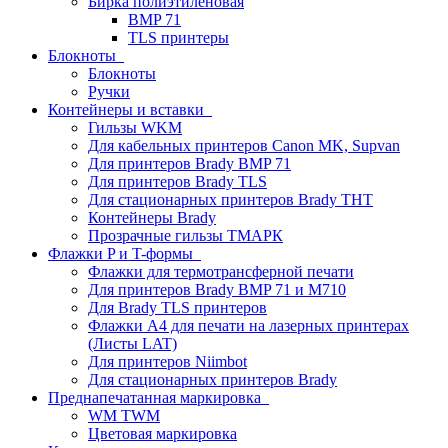
Бирка полиэтиленовая
BMP 71
TLS принтеры
Блокноты
Блокноты
Ручки
Контейнеры и вставки
Гильзы WKM
Для кабельных принтеров Canon MK, Supvan
Для принтеров Brady BMP 71
Для принтеров Brady TLS
Для стационарных принтеров Brady THT
Контейнеры Brady
Прозрачные гильзы ТМАРК
Флажки P и T-формы
Флажки для термотрансферной печати
Для принтеров Brady BMP 71 и M710
Для Brady TLS принтеров
Флажки A4 для печати на лазерных принтерах
(Листы LAT)
Для принтеров Niimbot
Для стационарных принтеров Brady
Преднапечатанная маркировка
WM TWM
Цветовая маркировка