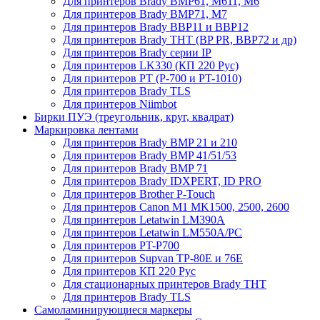
Для принтеров Brady BMP61, M611, M6
Для принтеров Brady BMP71, M7
Для принтеров Brady BBP11 и BBP12
Для принтеров Brady THT (BP PR, BBP72 и др)
Для принтеров Brady серии IP
Для принтеров LK330 (КП 220 Рус)
Для принтеров PT (P-700 и PT-1010)
Для принтеров Brady TLS
Для принтеров Niimbot
Бирки ПУЭ (треугольник, круг, квадрат)
Маркировка лентами
Для принтеров Brady BMP 21 и 210
Для принтеров Brady BMP 41/51/53
Для принтеров Brady BMP 71
Для принтеров Brady IDXPERT, ID PRO
Для принтеров Brother P-Touch
Для принтеров Canon M1 MK1500, 2500, 2600
Для принтеров Letatwin LM390A
Для принтеров Letatwin LM550A/PC
Для принтеров PT-P700
Для принтеров Supvan TP-80E и 76E
Для принтеров КП 220 Рус
Для стационарных принтеров Brady THT
Для принтеров Brady TLS
Самоламинирующиеся маркеры