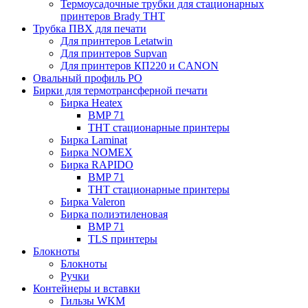
Термоусадочные трубки для стационарных
принтеров Brady THT
Трубка ПВХ для печати
Для принтеров Letatwin
Для принтеров Supvan
Для принтеров КП220 и CANON
Овальный профиль PO
Бирки для термотрансферной печати
Бирка Heatex
BMP 71
THT стационарные принтеры
Бирка Laminat
Бирка NOMEX
Бирка RAPIDO
BMP 71
THT стационарные принтеры
Бирка Valeron
Бирка полиэтиленовая
BMP 71
TLS принтеры
Блокноты
Блокноты
Ручки
Контейнеры и вставки
Гильзы WKM