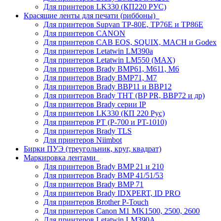
Для принтеров LK330 (КП220 РУС)
Красящие ленты для печати (риббоны)
Для принтеров Supvan TP-80E, TP76E и TP86E
Для принтеров CANON
Для принтеров CAB EOS, SQUIX, MACH и Godex
Для принтеров Letatwin LM390a
Для принтеров Letatwin LM550 (MAX)
Для принтеров Brady BMP61, M611, M6
Для принтеров Brady BMP71, M7
Для принтеров Brady BBP11 и BBP12
Для принтеров Brady THT (BP PR, BBP72 и др)
Для принтеров Brady серии IP
Для принтеров LK330 (КП 220 Рус)
Для принтеров PT (P-700 и PT-1010)
Для принтеров Brady TLS
Для принтеров Niimbot
Бирки ПУЭ (треугольник, круг, квадрат)
Маркировка лентами
Для принтеров Brady BMP 21 и 210
Для принтеров Brady BMP 41/51/53
Для принтеров Brady BMP 71
Для принтеров Brady IDXPERT, ID PRO
Для принтеров Brother P-Touch
Для принтеров Canon M1 MK1500, 2500, 2600
Для принтеров Letatwin LM390A