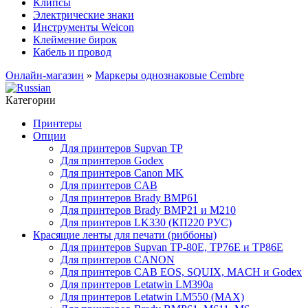
Клипсы
Электрические знаки
Инструменты Weicon
Клеймение бирок
Кабель и провод
Онлайн-магазин
»
Маркеры однознаковые Cembre
Категории
Принтеры
Опции
Для принтеров Supvan TP
Для принтеров Godex
Для принтеров Canon MK
Для принтеров CAB
Для принтеров Brady BMP61
Для принтеров Brady BMP21 и M210
Для принтеров LK330 (КП220 РУС)
Красящие ленты для печати (риббоны)
Для принтеров Supvan TP-80E, TP76E и TP86E
Для принтеров CANON
Для принтеров CAB EOS, SQUIX, MACH и Godex
Для принтеров Letatwin LM390a
Для принтеров Letatwin LM550 (MAX)