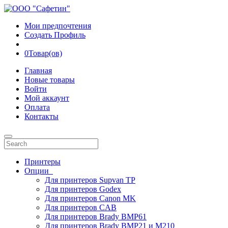
Мои предпочтения
Создать Профиль
0
Товар(ов)
Главная
Новые товары
Войти
Мой аккаунт
Оплата
Контакты
Принтеры
Опции
Для принтеров Supvan TP
Для принтеров Godex
Для принтеров Canon MK
Для принтеров CAB
Для принтеров Brady BMP61
Для принтеров Brady BMP21 и M210