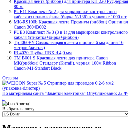
Красящая лента (риббон) для принтера КП 220 Рус,черная
80 м.
PUE11 Комплект № 2 для маркировки контрольного
кабеля из полиолефина (бирка У-136) в упаковке 1000 шт
MK-RS100b Красящая лента Премиум (риббон) Оригинал
Canon 3604B002
PUE3 Комплект № 3 (3 в 1) для маркировки контрольного
кабеля (этикетка+бирка+риббон)
Tp-I060EY Самоклеящаяся лента ширина 6 мм длина 16
метров (желтая)
IB 4020 Трубка ПВХ d 4,0 мм
TM B001 S Красящая лента для принтера Canon
MK(риббон) Стандарт (Китай), черная, 100м Ribbon
Canon-M1-Standart Black
Отзывы
По материалам сайта "Заметки электрика" Опубликовано: 22 Ф
..
Выбрать валюту