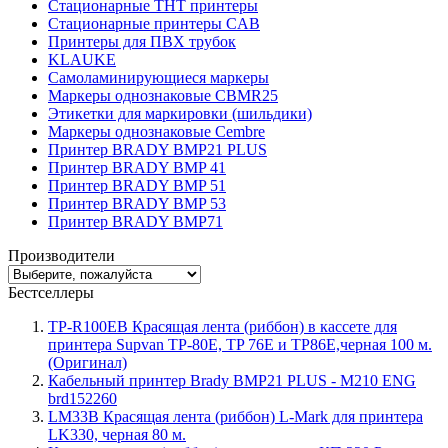
Стационарные THT принтеры
Стационарные принтеры CAB
Принтеры для ПВХ трубок
KLAUKE
Самоламинирующиеся маркеры
Маркеры однознаковые CBMR25
Этикетки для маркировки (шильдики)
Маркеры однознаковые Cembre
Принтер BRADY BMP21 PLUS
Принтер BRADY BMP 41
Принтер BRADY BMP 51
Принтер BRADY BMP 53
Принтер BRADY BMP71
Производители
Бестселлеры
TP-R100EB Красящая лента (риббон) в кассете для
принтера Supvan TP-80E, TP 76E и TP86E,черная 100 м.
(Оригинал)
Кабельный принтер Brady BMP21 PLUS - M210 ENG
brd152260
LM33B Красящая лента (риббон) L-Mark для принтера
LK330, черная 80 м.