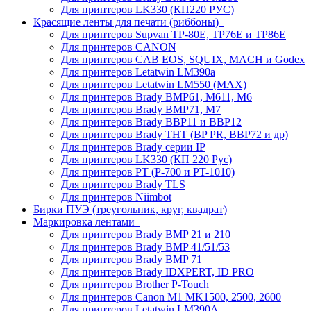
Для принтеров LK330 (КП220 РУС)
Красящие ленты для печати (риббоны)
Для принтеров Supvan TP-80E, TP76E и TP86E
Для принтеров CANON
Для принтеров CAB EOS, SQUIX, MACH и Godex
Для принтеров Letatwin LM390a
Для принтеров Letatwin LM550 (MAX)
Для принтеров Brady BMP61, M611, M6
Для принтеров Brady BMP71, M7
Для принтеров Brady BBP11 и BBP12
Для принтеров Brady THT (BP PR, BBP72 и др)
Для принтеров Brady серии IP
Для принтеров LK330 (КП 220 Рус)
Для принтеров PT (P-700 и PT-1010)
Для принтеров Brady TLS
Для принтеров Niimbot
Бирки ПУЭ (треугольник, круг, квадрат)
Маркировка лентами
Для принтеров Brady BMP 21 и 210
Для принтеров Brady BMP 41/51/53
Для принтеров Brady BMP 71
Для принтеров Brady IDXPERT, ID PRO
Для принтеров Brother P-Touch
Для принтеров Canon M1 MK1500, 2500, 2600
Для принтеров Letatwin LM390A