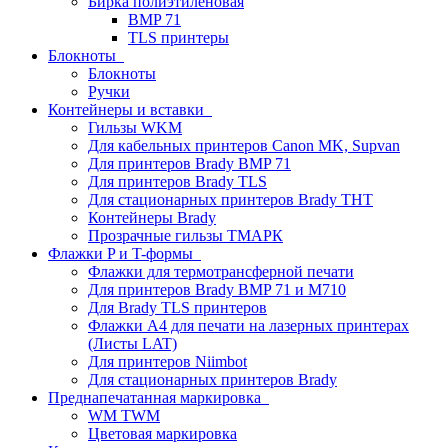
Бирка полиэтиленовая
BMP 71
TLS принтеры
Блокноты
Блокноты
Ручки
Контейнеры и вставки
Гильзы WKM
Для кабельных принтеров Canon MK, Supvan
Для принтеров Brady BMP 71
Для принтеров Brady TLS
Для стационарных принтеров Brady THT
Контейнеры Brady
Прозрачные гильзы ТМАРК
Флажки P и T-формы
Флажки для термотрансферной печати
Для принтеров Brady BMP 71 и M710
Для Brady TLS принтеров
Флажки A4 для печати на лазерных принтерах
(Листы LAT)
Для принтеров Niimbot
Для стационарных принтеров Brady
Преднапечатанная маркировка
WM TWM
Цветовая маркировка