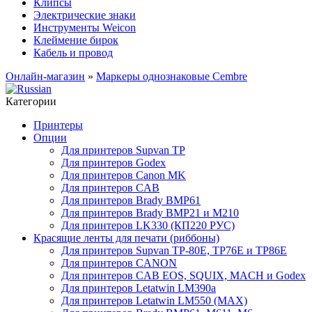
Клипсы
Электрические знаки
Инструменты Weicon
Клеймение бирок
Кабель и провод
Онлайн-магазин
»
Маркеры однознаковые Cembre
Категории
Принтеры
Опции
Для принтеров Supvan TP
Для принтеров Godex
Для принтеров Canon MK
Для принтеров CAB
Для принтеров Brady BMP61
Для принтеров Brady BMP21 и M210
Для принтеров LK330 (КП220 РУС)
Красящие ленты для печати (риббоны)
Для принтеров Supvan TP-80E, TP76E и TP86E
Для принтеров CANON
Для принтеров CAB EOS, SQUIX, MACH и Godex
Для принтеров Letatwin LM390a
Для принтеров Letatwin LM550 (MAX)