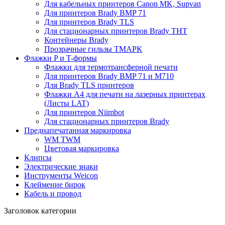
Для кабельных принтеров Canon MK, Supvan
Для принтеров Brady BMP 71
Для принтеров Brady TLS
Для стационарных принтеров Brady THT
Контейнеры Brady
Прозрачные гильзы ТМАРК
Флажки P и T-формы
Флажки для термотрансферной печати
Для принтеров Brady BMP 71 и M710
Для Brady TLS принтеров
Флажки A4 для печати на лазерных принтерах
(Листы LAT)
Для принтеров Niimbot
Для стационарных принтеров Brady
Преднапечатанная маркировка
WM TWM
Цветовая маркировка
Клипсы
Электрические знаки
Инструменты Weicon
Клеймение бирок
Кабель и провод
Заголовок категории