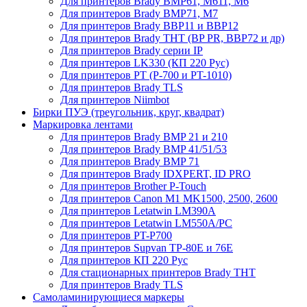
Для принтеров Brady BMP61, M611, M6
Для принтеров Brady BMP71, M7
Для принтеров Brady BBP11 и BBP12
Для принтеров Brady THT (BP PR, BBP72 и др)
Для принтеров Brady серии IP
Для принтеров LK330 (КП 220 Рус)
Для принтеров PT (P-700 и PT-1010)
Для принтеров Brady TLS
Для принтеров Niimbot
Бирки ПУЭ (треугольник, круг, квадрат)
Маркировка лентами
Для принтеров Brady BMP 21 и 210
Для принтеров Brady BMP 41/51/53
Для принтеров Brady BMP 71
Для принтеров Brady IDXPERT, ID PRO
Для принтеров Brother P-Touch
Для принтеров Canon M1 MK1500, 2500, 2600
Для принтеров Letatwin LM390A
Для принтеров Letatwin LM550A/PC
Для принтеров PT-P700
Для принтеров Supvan TP-80E и 76E
Для принтеров КП 220 Рус
Для стационарных принтеров Brady THT
Для принтеров Brady TLS
Самоламинирующиеся маркеры