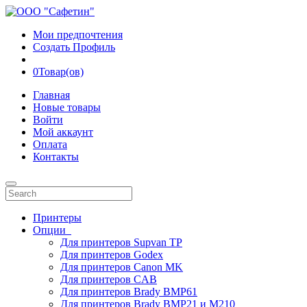
Мои предпочтения
Создать Профиль
0
Товар(ов)
Главная
Новые товары
Войти
Мой аккаунт
Оплата
Контакты
Принтеры
Опции
Для принтеров Supvan TP
Для принтеров Godex
Для принтеров Canon MK
Для принтеров CAB
Для принтеров Brady BMP61
Для принтеров Brady BMP21 и M210