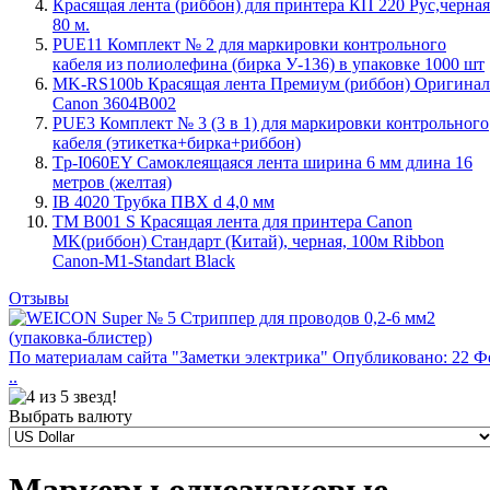
Красящая лента (риббон) для принтера КП 220 Рус,черная
80 м.
PUE11 Комплект № 2 для маркировки контрольного
кабеля из полиолефина (бирка У-136) в упаковке 1000 шт
MK-RS100b Красящая лента Премиум (риббон) Оригинал
Canon 3604B002
PUE3 Комплект № 3 (3 в 1) для маркировки контрольного
кабеля (этикетка+бирка+риббон)
Tp-I060EY Самоклеящаяся лента ширина 6 мм длина 16
метров (желтая)
IB 4020 Трубка ПВХ d 4,0 мм
TM B001 S Красящая лента для принтера Canon
MK(риббон) Стандарт (Китай), черная, 100м Ribbon
Canon-M1-Standart Black
Отзывы
По материалам сайта "Заметки электрика" Опубликовано: 22 Ф
..
Выбрать валюту