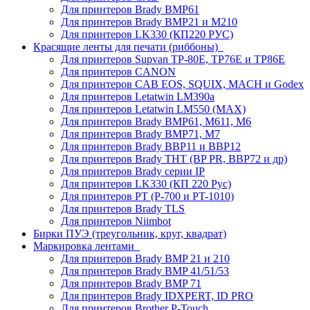
Для принтеров Brady BMP61
Для принтеров Brady BMP21 и M210
Для принтеров LK330 (КП220 РУС)
Красящие ленты для печати (риббоны)
Для принтеров Supvan TP-80E, TP76E и TP86E
Для принтеров CANON
Для принтеров CAB EOS, SQUIX, MACH и Godex
Для принтеров Letatwin LM390a
Для принтеров Letatwin LM550 (MAX)
Для принтеров Brady BMP61, M611, M6
Для принтеров Brady BMP71, M7
Для принтеров Brady BBP11 и BBP12
Для принтеров Brady THT (BP PR, BBP72 и др)
Для принтеров Brady серии IP
Для принтеров LK330 (КП 220 Рус)
Для принтеров PT (P-700 и PT-1010)
Для принтеров Brady TLS
Для принтеров Niimbot
Бирки ПУЭ (треугольник, круг, квадрат)
Маркировка лентами
Для принтеров Brady BMP 21 и 210
Для принтеров Brady BMP 41/51/53
Для принтеров Brady BMP 71
Для принтеров Brady IDXPERT, ID PRO
Для принтеров Brother P-Touch