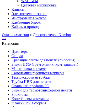
WM TWM
Цветовая маркировка
Клипсы
Электрические знаки
Инструменты Weicon
Клеймение бирок
Кабель и провод
Онлайн-магазин
»
Для принтеров Niimbot
Категории
Принтеры
Опции
Красящие ленты для печати (риббоны)
Бирки ПУЭ (треугольник, круг, квадрат)
Маркировка лентами
Самоламинирующиеся маркеры
Термоусадочная трубка
Трубка ПВХ для печати
Овальный профиль PO
Бирки для термотрансферной печати
Блокноты
Контейнеры и вставки
Флажки P и T-формы