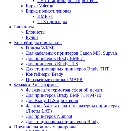
THT стационарные принтеры
Бирка Valeron
Бирка полиэтиленовая
BMP 71
TLS принтеры
Блокноты
Блокноты
Ручки
Контейнеры и вставки
Гильзы WKM
Для кабельных принтеров Canon MK, Supvan
Для принтеров Brady BMP 71
Для принтеров Brady TLS
Для стационарных принтеров Brady THT
Контейнеры Brady
Прозрачные гильзы ТМАРК
Флажки P и T-формы
Флажки для термотрансферной печати
Для принтеров Brady BMP 71 и M710
Для Brady TLS принтеров
Флажки A4 для печати на лазерных принтерах
(Листы LAT)
Для принтеров Niimbot
Для стационарных принтеров Brady
Преднапечатанная маркировка