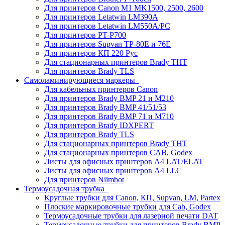
Для принтеров Canon M1 MK1500, 2500, 2600
Для принтеров Letatwin LM390A
Для принтеров Letatwin LM550A/PC
Для принтеров PT-P700
Для принтеров Supvan TP-80E и 76E
Для принтеров КП 220 Рус
Для стационарных принтеров Brady THT
Для принтеров Brady TLS
Самоламинирующиеся маркеры
Для кабельных принтеров Canon
Для принтеров Brady BMP 21 и M210
Для принтеров Brady BMP 41/51/53
Для принтеров Brady BMP 71 и M710
Для принтеров Brady IDXPERT
Для принтеров Brady TLS
Для стационарных принтеров Brady THT
Для стационарных принтеров CAB, Godex
Листы для офисных принтеров А4 LAT/ELAT
Листы для офисных принтеров А4 LLC
Для принтеров Niimbot
Термоусадочная трубка
Круглые трубки для Canon, КП, Supvan, LM, Partex
Плоские маркировочные трубки для Cab, Godex
Термоусадочные трубки для лазерной печати DAT
Термоусадочные трубки для принтеров Brady BMP