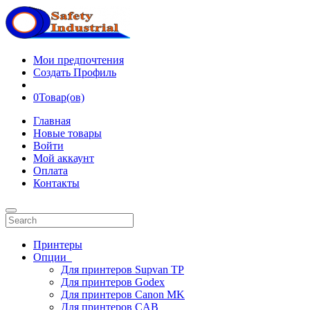
Мои предпочтения
Создать Профиль
0
Товар(ов)
Главная
Новые товары
Войти
Мой аккаунт
Оплата
Контакты
Принтеры
Опции
Для принтеров Supvan TP
Для принтеров Godex
Для принтеров Canon MK
Для принтеров CAB