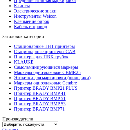
Преднапечатанная маркировка
Клипсы
Электрические знаки
Инструменты Weicon
Клеймение бирок
Кабель и провод
Заголовок категории
Стационарные THT принтеры
Стационарные принтеры CAB
Принтеры для ПВХ трубок
KLAUKE
Самоламинирующиеся маркеры
Маркеры однознаковые CBMR25
Этикетки для маркировки (шильдики)
Маркеры однознаковые Cembre
Принтер BRADY BMP21 PLUS
Принтер BRADY BMP 41
Принтер BRADY BMP 51
Принтер BRADY BMP 53
Принтер BRADY BMP71
Производители
Отзывы