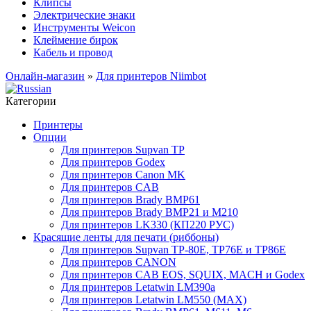
Клипсы
Электрические знаки
Инструменты Weicon
Клеймение бирок
Кабель и провод
Онлайн-магазин
»
Для принтеров Niimbot
Категории
Принтеры
Опции
Для принтеров Supvan TP
Для принтеров Godex
Для принтеров Canon MK
Для принтеров CAB
Для принтеров Brady BMP61
Для принтеров Brady BMP21 и M210
Для принтеров LK330 (КП220 РУС)
Красящие ленты для печати (риббоны)
Для принтеров Supvan TP-80E, TP76E и TP86E
Для принтеров CANON
Для принтеров CAB EOS, SQUIX, MACH и Godex
Для принтеров Letatwin LM390a
Для принтеров Letatwin LM550 (MAX)