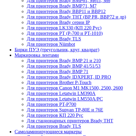
Для принтеров Brady BMP61, M611, M6
Для принтеров Brady BMP71, M7
Для принтеров Brady BBP11 и BBP12
Для принтеров Brady THT (BP PR, BBP72 и др)
Для принтеров Brady серии IP
Для принтеров LK330 (КП 220 Рус)
Для принтеров PT (P-700 и PT-1010)
Для принтеров Brady TLS
Для принтеров Niimbot
Бирки ПУЭ (треугольник, круг, квадрат)
Маркировка лентами
Для принтеров Brady BMP 21 и 210
Для принтеров Brady BMP 41/51/53
Для принтеров Brady BMP 71
Для принтеров Brady IDXPERT, ID PRO
Для принтеров Brother P-Touch
Для принтеров Canon M1 MK1500, 2500, 2600
Для принтеров Letatwin LM390A
Для принтеров Letatwin LM550A/PC
Для принтеров PT-P700
Для принтеров Supvan TP-80E и 76E
Для принтеров КП 220 Рус
Для стационарных принтеров Brady THT
Для принтеров Brady TLS
Самоламинирующиеся маркеры