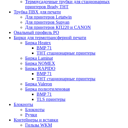
Термоусадочные трубки для стационарных
принтеров Brady THT
Трубка ПВХ для печати
Для принтеров Letatwin
Для принтеров Supvan
Для принтеров КП220 и CANON
Овальный профиль PO
Бирки для термотрансферной печати
Бирка Heatex
BMP 71
THT стационарные принтеры
Бирка Laminat
Бирка NOMEX
Бирка RAPIDO
BMP 71
THT стационарные принтеры
Бирка Valeron
Бирка полиэтиленовая
BMP 71
TLS принтеры
Блокноты
Блокноты
Ручки
Контейнеры и вставки
Гильзы WKM