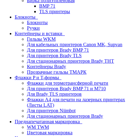
Бирка полиэтиленовая
BMP 71
TLS принтеры
Блокноты
Блокноты
Ручки
Контейнеры и вставки
Гильзы WKM
Для кабельных принтеров Canon MK, Supvan
Для принтеров Brady BMP 71
Для принтеров Brady TLS
Для стационарных принтеров Brady THT
Контейнеры Brady
Прозрачные гильзы ТМАРК
Флажки P и T-формы
Флажки для термотрансферной печати
Для принтеров Brady BMP 71 и M710
Для Brady TLS принтеров
Флажки A4 для печати на лазерных принтерах
(Листы LAT)
Для принтеров Niimbot
Для стационарных принтеров Brady
Преднапечатанная маркировка
WM TWM
Цветовая маркировка