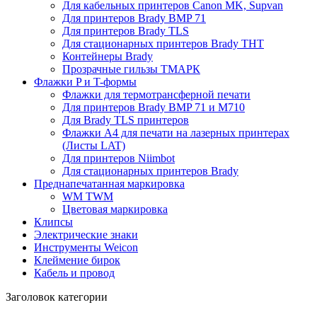
Для кабельных принтеров Canon MK, Supvan
Для принтеров Brady BMP 71
Для принтеров Brady TLS
Для стационарных принтеров Brady THT
Контейнеры Brady
Прозрачные гильзы ТМАРК
Флажки P и T-формы
Флажки для термотрансферной печати
Для принтеров Brady BMP 71 и M710
Для Brady TLS принтеров
Флажки A4 для печати на лазерных принтерах
(Листы LAT)
Для принтеров Niimbot
Для стационарных принтеров Brady
Преднапечатанная маркировка
WM TWM
Цветовая маркировка
Клипсы
Электрические знаки
Инструменты Weicon
Клеймение бирок
Кабель и провод
Заголовок категории