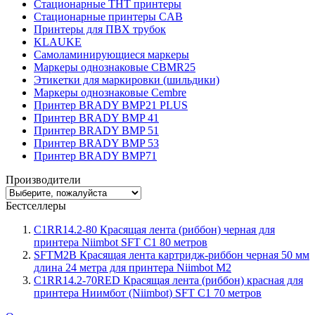
Стационарные THT принтеры
Стационарные принтеры CAB
Принтеры для ПВХ трубок
KLAUKE
Самоламинирующиеся маркеры
Маркеры однознаковые CBMR25
Этикетки для маркировки (шильдики)
Маркеры однознаковые Cembre
Принтер BRADY BMP21 PLUS
Принтер BRADY BMP 41
Принтер BRADY BMP 51
Принтер BRADY BMP 53
Принтер BRADY BMP71
Производители
Бестселлеры
C1RR14.2-80 Красящая лента (риббон) черная для
принтера Niimbot SFT C1 80 метров
SFTM2B Красящая лента картридж-риббон черная 50 мм
длина 24 метра для принтера Niimbot M2
C1RR14.2-70RED Красящая лента (риббон) красная для
принтера Ниимбот (Niimbot) SFT C1 70 метров