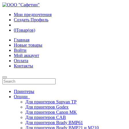
Мои предпочтения
Создать Профиль
0
Товар(ов)
Главная
Новые товары
Войти
Мой аккаунт
Оплата
Контакты
Принтеры
Опции
Для принтеров Supvan TP
Для принтеров Godex
Для принтеров Canon MK
Для принтеров CAB
Для принтеров Brady BMP61
Для принтеров Brady BMP21 и M210