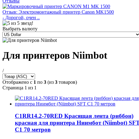
Отзывы
Отзыв: Электромонтажный принтер Canon MK1500
- Дорогой, очен ..
Выбрать валюту
Для принтеров Niimbot
/
Отображено с
1
по
3
(из
3
товаров)
Страница 1 из 1
C1RR14.2-70RED Красящая лента (риббон)
красная для принтера Ниимбот (Niimbot) SF
C1 70 метров