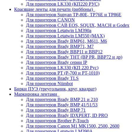
Для принтеров LK330 (КП220 РУС)
Красящие ленты для печати (риббоны)
Для принтеров Supvan TP-80E, TP76E и TP86E
Для принтеров CANON
Для принтеров CAB EOS, SQUIX, MACH и Godex
Для принтеров Letatwin LM390a
Для принтеров Letatwin LM550 (MAX)
Для принтеров Brady BMP61, M611, M6
Для принтеров Brady BMP71, M7
Для принтеров Brady BBP11 и BBP12
Для принтеров Brady THT (BP PR, BBP72 и др)
Для принтеров Brady серии IP
Для принтеров LK330 (КП 220 Рус)
Для принтеров PT (P-700 и PT-1010)
Для принтеров Brady TLS
Для принтеров Niimbot
Бирки ПУЭ (треугольник, круг, квадрат)
Маркировка лентами
Для принтеров Brady BMP 21 и 210
Для принтеров Brady BMP 41/51/53
Для принтеров Brady BMP 71
Для принтеров Brady IDXPERT, ID PRO
Для принтеров Brother P-Touch
Для принтеров Canon M1 MK1500, 2500, 2600
Для принтеров Letatwin LM390A