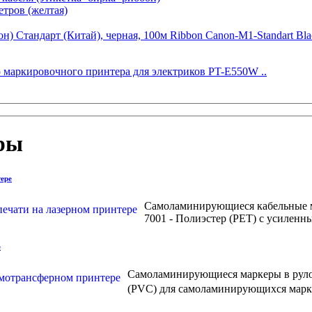
тров (желтая)
) Стандарт (Китай), черная, 100м Ribbon Canon-M1-Standart Bla
 маркировочного принтера для электриков PT-E550W ..
ры
ере
Самоламинирующиеся кабельные ма
7001 - Полиэстер (РЕТ) с усилен
е
Самоламинирующиеся маркеры в рулон
(PVC) для самоламинирующихся марке