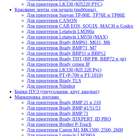
Для принтеров LK330 (КП220 РУС)
Красящие ленты для печати (риббоны)
Для принтеров Supvan TP-80E, TP76E и TP86E
Для принтеров CANON
Для принтеров CAB EOS, SQUIX, MACH и Godex
Для принтеров Letatwin LM390a
Для принтеров Letatwin LM550 (MAX)
Для принтеров Brady BMP61, M611, M6
Для принтеров Brady BMP71, M7
Для принтеров Brady BBP11 и BBP12
Для принтеров Brady THT (BP PR, BBP72 и др)
Для принтеров Brady серии IP
Для принтеров LK330 (КП 220 Рус)
Для принтеров PT (P-700 и PT-1010)
Для принтеров Brady TLS
Для принтеров Niimbot
Бирки ПУЭ (треугольник, круг, квадрат)
Маркировка лентами
Для принтеров Brady BMP 21 и 210
Для принтеров Brady BMP 41/51/53
Для принтеров Brady BMP 71
Для принтеров Brady IDXPERT, ID PRO
Для принтеров Brother P-Touch
Для принтеров Canon M1 MK1500, 2500, 2600
Для принтеров Letatwin LM390A