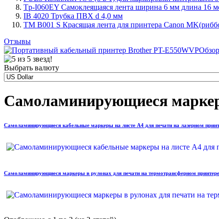
Tp-I060EY Самоклеящаяся лента ширина 6 мм длина 16 ме
IB 4020 Трубка ПВХ d 4,0 мм
TM B001 S Красящая лента для принтера Canon MK(риббон
Отзывы
Обзор
Выбрать валюту
Самоламинирующиеся марке
Самоламинирующиеся кабельные маркеры на листе А4 для печати на лазерном принт
Самоламинирующиеся маркеры в рулонах для печати на термотрансферном принтер