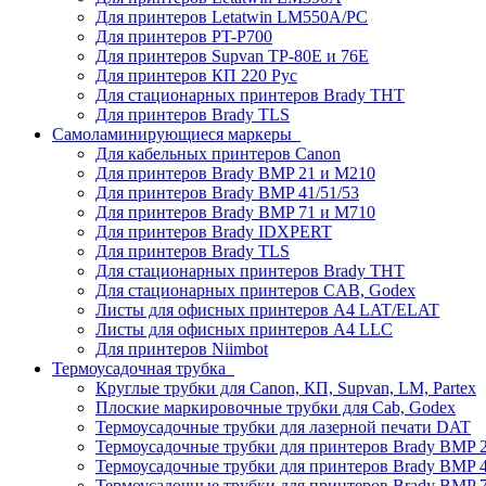
Для принтеров Letatwin LM550A/PC
Для принтеров PT-P700
Для принтеров Supvan TP-80E и 76E
Для принтеров КП 220 Рус
Для стационарных принтеров Brady THT
Для принтеров Brady TLS
Самоламинирующиеся маркеры
Для кабельных принтеров Canon
Для принтеров Brady BMP 21 и M210
Для принтеров Brady BMP 41/51/53
Для принтеров Brady BMP 71 и M710
Для принтеров Brady IDXPERT
Для принтеров Brady TLS
Для стационарных принтеров Brady THT
Для стационарных принтеров CAB, Godex
Листы для офисных принтеров А4 LAT/ELAT
Листы для офисных принтеров А4 LLC
Для принтеров Niimbot
Термоусадочная трубка
Круглые трубки для Canon, КП, Supvan, LM, Partex
Плоские маркировочные трубки для Cab, Godex
Термоусадочные трубки для лазерной печати DAT
Термоусадочные трубки для принтеров Brady BMP 2
Термоусадочные трубки для принтеров Brady BMP 4
Термоусадочные трубки для принтеров Brady BMP 