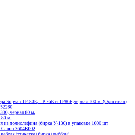
ра Supvan TP-80E, TP 76E и TP86E,черная 100 м. (Оригинал)
152260
30, черная 80 м.
 80 м.
 из полиолефина (бирка У-136) в упаковке 1000 шт
 Canon 3604B002
 кабеля (этикетка+бирка+риббон)