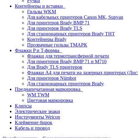
Ручки
Контейнеры и вставки
Гильзы WKM
Для кабельных принтеров Canon MK, Supvan
Для принтеров Brady BMP 71
Для принтеров Brady TLS
Для стационарных принтеров Brady THT
Контейнеры Brady
Прозрачные гильзы ТМАРК
Флажки P и T-формы
Флажки для термотрансферной печати
Для принтеров Brady BMP 71 и M710
Для Brady TLS принтеров
Флажки A4 для печати на лазерных принтерах (Ли
Для принтеров Niimbot
Для стационарных принтеров Brady
Преднапечатанная маркировка
WM TWM
Цветовая маркировка
Клипсы
Электрические знаки
Инструменты Weicon
Клеймение бирок
Кабель и провод