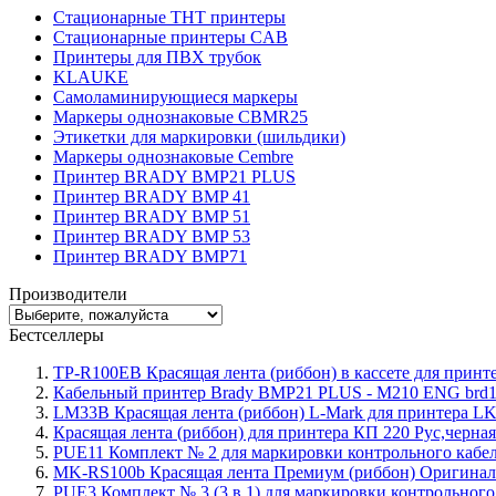
Стационарные THT принтеры
Стационарные принтеры CAB
Принтеры для ПВХ трубок
KLAUKE
Самоламинирующиеся маркеры
Маркеры однознаковые CBMR25
Этикетки для маркировки (шильдики)
Маркеры однознаковые Cembre
Принтер BRADY BMP21 PLUS
Принтер BRADY BMP 41
Принтер BRADY BMP 51
Принтер BRADY BMP 53
Принтер BRADY BMP71
Производители
Бестселлеры
TP-R100EB Красящая лента (риббон) в кассете для принте
Кабельный принтер Brady BMP21 PLUS - M210 ENG brd
LM33B Красящая лента (риббон) L-Mark для принтера LK3
Красящая лента (риббон) для принтера КП 220 Рус,черная
PUE11 Комплект № 2 для маркировки контрольного кабеля
MK-RS100b Красящая лента Премиум (риббон) Оригинал
PUE3 Комплект № 3 (3 в 1) для маркировки контрольного