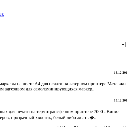
ck
13.12.20
ркеры на листе А4 для печати на лазерном принтере Материал
ным адгезивом для самоламинирующихся маркер..
13.12.20
ах для печати на термотрансферном принтере 7000 - Винил
ров, прозрачный хвостик, белый либо желты�..