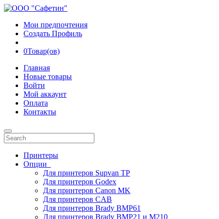
Мои предпочтения
Создать Профиль
0
Товар(ов)
Главная
Новые товары
Войти
Мой аккаунт
Оплата
Контакты
Принтеры
Опции
Для принтеров Supvan TP
Для принтеров Godex
Для принтеров Canon MK
Для принтеров CAB
Для принтеров Brady BMP61
Для принтеров Brady BMP21 и M210