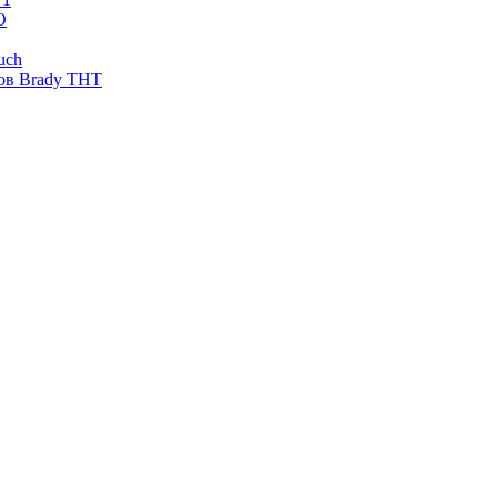
O
uch
ов Brady THT