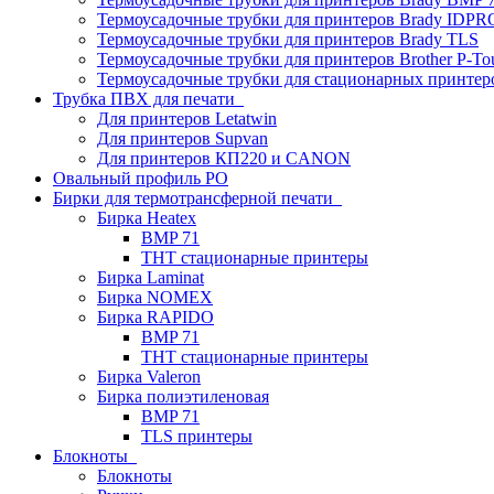
Термоусадочные трубки для принтеров Brady IDPR
Термоусадочные трубки для принтеров Brady TLS
Термоусадочные трубки для принтеров Brother P-To
Термоусадочные трубки для стационарных принтер
Трубка ПВХ для печати
Для принтеров Letatwin
Для принтеров Supvan
Для принтеров КП220 и CANON
Овальный профиль PO
Бирки для термотрансферной печати
Бирка Heatex
BMP 71
THT стационарные принтеры
Бирка Laminat
Бирка NOMEX
Бирка RAPIDO
BMP 71
THT стационарные принтеры
Бирка Valeron
Бирка полиэтиленовая
BMP 71
TLS принтеры
Блокноты
Блокноты