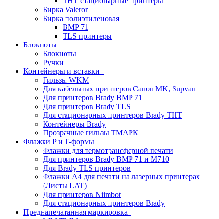
THT стационарные принтеры
Бирка Valeron
Бирка полиэтиленовая
BMP 71
TLS принтеры
Блокноты
Блокноты
Ручки
Контейнеры и вставки
Гильзы WKM
Для кабельных принтеров Canon MK, Supvan
Для принтеров Brady BMP 71
Для принтеров Brady TLS
Для стационарных принтеров Brady THT
Контейнеры Brady
Прозрачные гильзы ТМАРК
Флажки P и T-формы
Флажки для термотрансферной печати
Для принтеров Brady BMP 71 и M710
Для Brady TLS принтеров
Флажки A4 для печати на лазерных принтерах
(Листы LAT)
Для принтеров Niimbot
Для стационарных принтеров Brady
Преднапечатанная маркировка