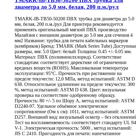
TMARK-IB-TB50-50200 ПВХ трубка для
диаметра до 5,0 мм, белая, 200 п.м./рул
TMARK-IB-TB50-50200 ПВХ трубка для диаметра до 5.0
мм, белая, 200 п.м./рул Для принтера рекомендуется
применять оригинальный мягкий ПВХ производство
Малайзия с внешним диаметром до 5.0 мм для сечения 4
мм2 Название: трубка для печати кабельных маркеров
(кембриков) Бренд: TMARK (Mark Series Tube) Доступны
размеры, мм: 5.0 Цвет: белый Толщина: 0.45 +/- 0.05 мм.
Материал: ПВХ (поливинилхлорид). Соответствие
стандартам: соответствует директиве об ограничении
вредных веществ (ROHS). Максимальная температура
эксплуатации: 95°С. Прочность при растяжении на
пределе текучести: 12,0 МПа, метод испытаний: ASTM D
638. Относительное удлинение на пределе текучести: 300
%, метод испытаний: ASTM D 638. Цвет: визуальная
проверка на соответствие одобренному образцу.
Прочность: 80 +/- 5 по Шору А, метод испытаний: ASTM
D2240-97. Удельное объёмное электрическое
сопротивление (Ом х см): 1011, метод испытаний: ASTM
D257. Внешний вид: визуальный осмотр – без отклонени
Тест на воспламеняемость: соответствует стандарту UL 94
V-1. Электрическая прочность: 5000 , метод испытаний:
JIS C 2410. Пригодность для печати: напечатанное