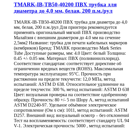
TMARK-IB-TB50-40200 ПВХ трубка для
диаметра до 4,0 мм, белая, 200 п.м./рул
TMARK-IB-TB50-40200 ПВХ трубка для диаметра до 4,0
мм, белая, 200 п.м./рул Для принтера рекомендуется
применять оригинальный мягкий ПВХ производство
Малайзия с внешним диаметром до 4.0 мм на сечение
2,5мм2 Название: трубка для печати кабельных маркеров
(кембриков) Бренд: TMARK производство Mark Series
Tube Доступные размеры, мм: 4.0 Цвет: белый Толщина:
0.45 +/- 0.05 мм. Материал: ПВХ (поливинилхлорид).
Соответствие стандартам: соответствует директиве об
ограничении вредных веществ (ROHS). Максимальная
температура эксплуатации: 95°С. Прочность при
растяжении на пределе текучести: 12,0 МПа, метод
испытаний: ASTM D 638. Относительное удлинение на
пределе текучести: 300 %, метод испытаний: ASTM D 638
Цвет: визуальная проверка на соответствие одобренному
образцу. Прочность: 80 +/- 5 по Шору А, метод испытаний
ASTM D2240-97. Удельное объёмное электрическое
сопротивление (Ом х см): 1011, метод испытаний: ASTM
D257. Внешний вид: визуальный осмотр – без отклонени
Тест на воспламеняемость: соответствует стандарту UL 94
V-1. Электрическая прочность: 5000 , метод испытаний: