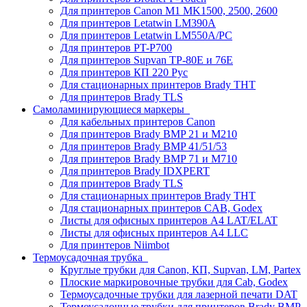
Для принтеров Canon M1 MK1500, 2500, 2600
Для принтеров Letatwin LM390A
Для принтеров Letatwin LM550A/PC
Для принтеров PT-P700
Для принтеров Supvan TP-80E и 76E
Для принтеров КП 220 Рус
Для стационарных принтеров Brady THT
Для принтеров Brady TLS
Самоламинирующиеся маркеры
Для кабельных принтеров Canon
Для принтеров Brady BMP 21 и M210
Для принтеров Brady BMP 41/51/53
Для принтеров Brady BMP 71 и M710
Для принтеров Brady IDXPERT
Для принтеров Brady TLS
Для стационарных принтеров Brady THT
Для стационарных принтеров CAB, Godex
Листы для офисных принтеров А4 LAT/ELAT
Листы для офисных принтеров А4 LLC
Для принтеров Niimbot
Термоусадочная трубка
Круглые трубки для Canon, КП, Supvan, LM, Partex
Плоские маркировочные трубки для Cab, Godex
Термоусадочные трубки для лазерной печати DAT
Термоусадочные трубки для принтеров Brady BMP