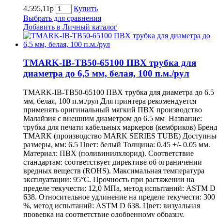
4.595,11р
Купить
Выбрать для сравнения
Добавить в Личный каталог
TMARK-IB-TB50-65100 ПВХ трубка для
диаметра до 6,5 мм, белая, 100 п.м./рул
TMARK-IB-TB50-65100 ПВХ трубка для диаметра до 6.5
мм, белая, 100 п.м./рул Для принтера рекомендуется
применять оригинальный мягкий ПВХ производство
Малайзия с внешним диаметром до 6.5 мм Название:
трубка для печати кабельных маркеров (кембриков) Бренд
TMARK (производство MARK SERIES TUBE) Доступны
размеры, мм: 6.5 Цвет: белый Толщина: 0.45 +/- 0.05 мм.
Материал: ПВХ (поливинилхлорид). Соответствие
стандартам: соответствует директиве об ограничении
вредных веществ (ROHS). Максимальная температура
эксплуатации: 95°С. Прочность при растяжении на
пределе текучести: 12,0 МПа, метод испытаний: ASTM D
638. Относительное удлинение на пределе текучести: 300
%, метод испытаний: ASTM D 638. Цвет: визуальная
проверка на соответствие одобренному образцу.