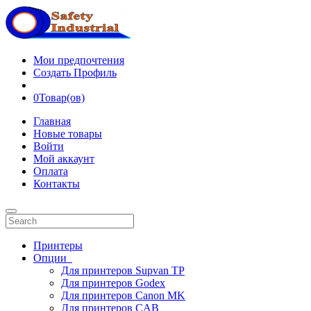
Мои предпочтения
Создать Профиль
0
Товар(ов)
Главная
Новые товары
Войти
Мой аккаунт
Оплата
Контакты
Принтеры
Опции
Для принтеров Supvan TP
Для принтеров Godex
Для принтеров Canon MK
Для принтеров CAB