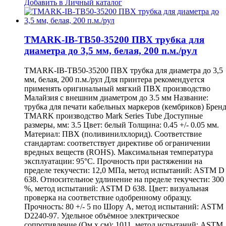
Добавить в Личный каталог
TMARK-IB-TB50-35200 ПВХ трубка для
диаметра до 3,5 мм, белая, 200 п.м./рул
TMARK-IB-TB50-35200 ПВХ трубка для диаметра до 3,5
мм, белая, 200 п.м./рул Для принтера рекомендуется
применять оригинальный мягкий ПВХ производство
Малайзия с внешним диаметром до 3.5 мм Название:
трубка для печати кабельных маркеров (кембриков) Бренд
TMARK производство Mark Series Tube Доступные
размеры, мм: 3.5 Цвет: белый Толщина: 0.45 +/- 0.05 мм.
Материал: ПВХ (поливинилхлорид). Соответствие
стандартам: соответствует директиве об ограничении
вредных веществ (ROHS). Максимальная температура
эксплуатации: 95°С. Прочность при растяжении на
пределе текучести: 12,0 МПа, метод испытаний: ASTM D
638. Относительное удлинение на пределе текучести: 300
%, метод испытаний: ASTM D 638. Цвет: визуальная
проверка на соответствие одобренному образцу.
Прочность: 80 +/- 5 по Шору А, метод испытаний: ASTM
D2240-97. Удельное объёмное электрическое
сопротивление (Ом х см): 1011, метод испытаний: ASTM