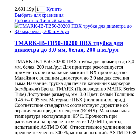
2.691,19р
Купить
Выбрать для сравнения
Добавить в Личный каталог
TMARK-IB-TB50-30200 ПВХ трубка для
диаметра до 3,0 мм, белая, 200 п.м./рул
TMARK-IB-TB50-30200 ПВХ трубка для диаметра до 3,0
мм, белая, 200 п.м./рул Для принтера рекомендуется
применять оригинальный мягкий ПВХ производство
Малайзия с внешним диаметром до 3,0 мм для сечения
1мм2 Название: трубка для печати кабельных маркеров
(кембриков) Бренд: TMARK (Производство MARK Series
Tube) Доступные размеры, мм: 3.0 Цвет: белый Толщина:
0.45 +/- 0.05 мм. Материал: ПВХ (поливинилхлорид).
Соответствие стандартам: соответствует директиве об
ограничении вредных веществ (ROHS). Максимальная
температура эксплуатации: 95°С. Прочность при
растяжении на пределе текучести: 12,0 МПа, метод
испытаний: ASTM D 638. Относительное удлинение на
пределе текучести: 300 %, метод испытаний: ASTM D 638