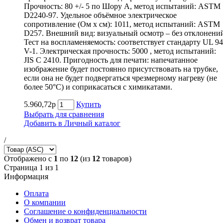
Прочность: 80 +/- 5 по Шору А, метод испытаний: ASTM
D2240-97. Удельное объёмное электрическое
сопротивление (Ом х см): 1011, метод испытаний: ASTM
D257. Внешний вид: визуальный осмотр – без отклонени
Тест на воспламеняемость: соответствует стандарту UL 94
V-1. Электрическая прочность: 5000 , метод испытаний:
JIS C 2410. Пригодность для печати: напечатанное
изображение будет постоянно присутствовать на трубке,
если она не будет подвергаться чрезмерному нагреву (не
более 50°С) и соприкасаться с химикатами.
5.960,72р
Купить
Выбрать для сравнения
Добавить в Личный каталог
/
Отображено с
1
по
12
(из
12
товаров)
Страница 1 из 1
Информация
Оплата
О компании
Соглашение о конфиденциальности
Обмен и возврат товара