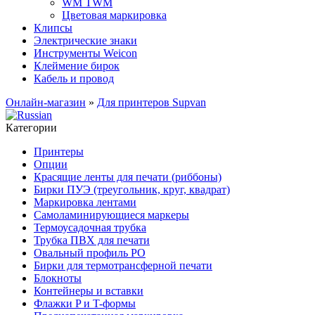
WM TWM
Цветовая маркировка
Клипсы
Электрические знаки
Инструменты Weicon
Клеймение бирок
Кабель и провод
Онлайн-магазин
»
Для принтеров Supvan
Категории
Принтеры
Опции
Красящие ленты для печати (риббоны)
Бирки ПУЭ (треугольник, круг, квадрат)
Маркировка лентами
Самоламинирующиеся маркеры
Термоусадочная трубка
Трубка ПВХ для печати
Овальный профиль PO
Бирки для термотрансферной печати
Блокноты
Контейнеры и вставки
Флажки P и T-формы