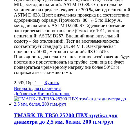
МПа, метод испытаний: ASTM D 638. Относительное
удлинение на пределе текучести: 300 %, метод испытаний
ASTM D 638. Цвет: визуальная проверка на соответствие
одобренному образцу. Прочность: 80 +/- 5 по Шору А,
метод испытаний: ASTM D2240-97. Удельное объёмное
электрическое сопротивление (Ом х см): 1011, метод
испытаний: ASTM D257. Внешний вид: визуальный
осмотр – без отклонений. Тест на воспламеняемость:
соответствует стандарту UL 94 V-1. Электрическая
прочность: 5000 , метод испытаний: JIS C 2410.
Пригодность для печати: напечатанное изображение буде
постоянно присутствовать на трубке, если она не будет
подвергаться чрезмерному нагреву (не более 50°С) и
соприкасаться с химикатами.
2.595,16р
Купить
Выбрать для сравнения
Добавить в Личный каталог
TMARK-IB-TB50-25200 ПВХ трубка для
диаметра до 2,5 мм, белая, 200 п.м./рул