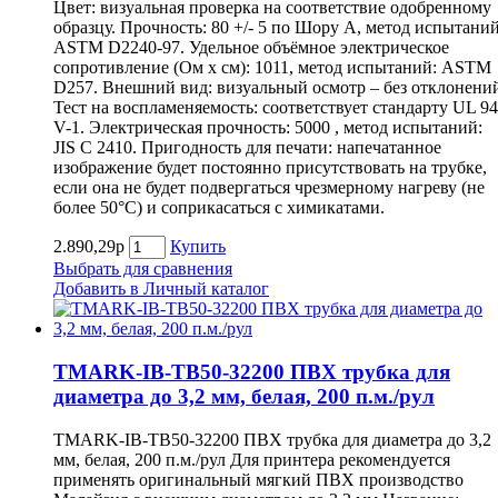
Цвет: визуальная проверка на соответствие одобренному
образцу. Прочность: 80 +/- 5 по Шору А, метод испытаний
ASTM D2240-97. Удельное объёмное электрическое
сопротивление (Ом х см): 1011, метод испытаний: ASTM
D257. Внешний вид: визуальный осмотр – без отклонени
Тест на воспламеняемость: соответствует стандарту UL 94
V-1. Электрическая прочность: 5000 , метод испытаний:
JIS C 2410. Пригодность для печати: напечатанное
изображение будет постоянно присутствовать на трубке,
если она не будет подвергаться чрезмерному нагреву (не
более 50°С) и соприкасаться с химикатами.
2.890,29р
Купить
Выбрать для сравнения
Добавить в Личный каталог
TMARK-IB-TB50-32200 ПВХ трубка для
диаметра до 3,2 мм, белая, 200 п.м./рул
TMARK-IB-TB50-32200 ПВХ трубка для диаметра до 3,2
мм, белая, 200 п.м./рул Для принтера рекомендуется
применять оригинальный мягкий ПВХ производство