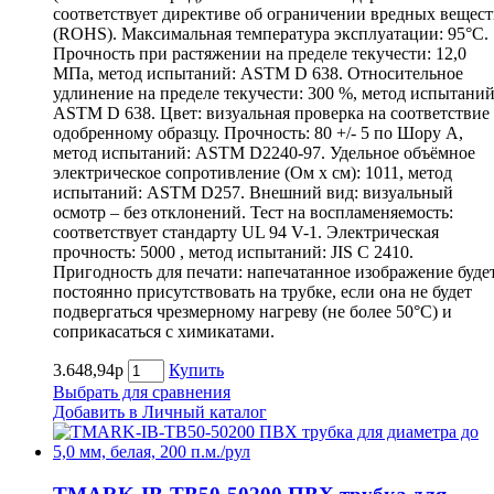
соответствует директиве об ограничении вредных вещест
(ROHS). Максимальная температура эксплуатации: 95°С.
Прочность при растяжении на пределе текучести: 12,0
МПа, метод испытаний: ASTM D 638. Относительное
удлинение на пределе текучести: 300 %, метод испытаний
ASTM D 638. Цвет: визуальная проверка на соответствие
одобренному образцу. Прочность: 80 +/- 5 по Шору А,
метод испытаний: ASTM D2240-97. Удельное объёмное
электрическое сопротивление (Ом х см): 1011, метод
испытаний: ASTM D257. Внешний вид: визуальный
осмотр – без отклонений. Тест на воспламеняемость:
соответствует стандарту UL 94 V-1. Электрическая
прочность: 5000 , метод испытаний: JIS C 2410.
Пригодность для печати: напечатанное изображение буде
постоянно присутствовать на трубке, если она не будет
подвергаться чрезмерному нагреву (не более 50°С) и
соприкасаться с химикатами.
3.648,94р
Купить
Выбрать для сравнения
Добавить в Личный каталог