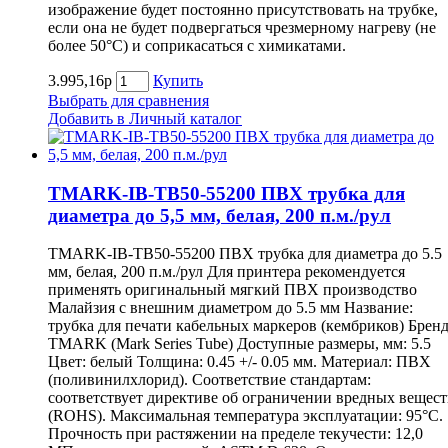
изображение будет постоянно присутствовать на трубке,
если она не будет подвергаться чрезмерному нагреву (не
более 50°С) и соприкасаться с химикатами.
3.995,16р
Купить
Выбрать для сравнения
Добавить в Личный каталог
TMARK-IB-TB50-55200 ПВХ трубка для
диаметра до 5,5 мм, белая, 200 п.м./рул
TMARK-IB-TB50-55200 ПВХ трубка для диаметра до 5.5
мм, белая, 200 п.м./рул Для принтера рекомендуется
применять оригинальный мягкий ПВХ производство
Малайзия с внешним диаметром до 5.5 мм Название:
трубка для печати кабельных маркеров (кембриков) Бренд
TMARK (Mark Series Tube) Доступные размеры, мм: 5.5
Цвет: белый Толщина: 0.45 +/- 0.05 мм. Материал: ПВХ
(поливинилхлорид). Соответствие стандартам:
соответствует директиве об ограничении вредных вещест
(ROHS). Максимальная температура эксплуатации: 95°С.
Прочность при растяжении на пределе текучести: 12,0