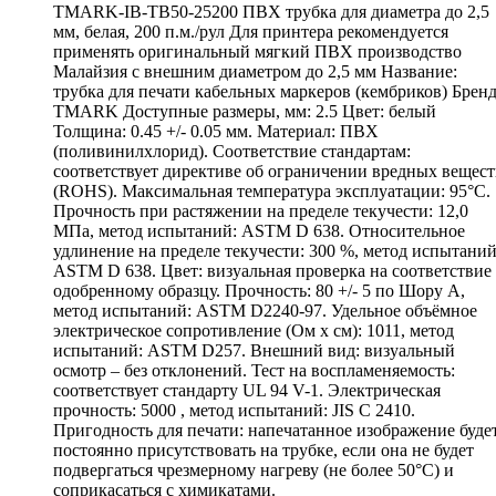
TMARK-IB-TB50-25200 ПВХ трубка для диаметра до 2,5
мм, белая, 200 п.м./рул Для принтера рекомендуется
применять оригинальный мягкий ПВХ производство
Малайзия с внешним диаметром до 2,5 мм Название:
трубка для печати кабельных маркеров (кембриков) Бренд
TMARK Доступные размеры, мм: 2.5 Цвет: белый
Толщина: 0.45 +/- 0.05 мм. Материал: ПВХ
(поливинилхлорид). Соответствие стандартам:
соответствует директиве об ограничении вредных вещест
(ROHS). Максимальная температура эксплуатации: 95°С.
Прочность при растяжении на пределе текучести: 12,0
МПа, метод испытаний: ASTM D 638. Относительное
удлинение на пределе текучести: 300 %, метод испытаний
ASTM D 638. Цвет: визуальная проверка на соответствие
одобренному образцу. Прочность: 80 +/- 5 по Шору А,
метод испытаний: ASTM D2240-97. Удельное объёмное
электрическое сопротивление (Ом х см): 1011, метод
испытаний: ASTM D257. Внешний вид: визуальный
осмотр – без отклонений. Тест на воспламеняемость:
соответствует стандарту UL 94 V-1. Электрическая
прочность: 5000 , метод испытаний: JIS C 2410.
Пригодность для печати: напечатанное изображение буде
постоянно присутствовать на трубке, если она не будет
подвергаться чрезмерному нагреву (не более 50°С) и
соприкасаться с химикатами.