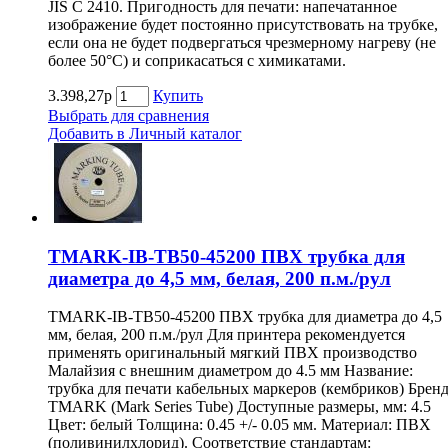
JIS C 2410. Пригодность для печати: напечатанное
изображение будет постоянно присутствовать на трубке,
если она не будет подвергаться чрезмерному нагреву (не
более 50°С) и соприкасаться с химикатами.
3.398,27р
Купить
Выбрать для сравнения
Добавить в Личный каталог
TMARK-IB-TB50-45200 ПВХ трубка для
диаметра до 4,5 мм, белая, 200 п.м./рул
TMARK-IB-TB50-45200 ПВХ трубка для диаметра до 4,5
мм, белая, 200 п.м./рул Для принтера рекомендуется
применять оригинальный мягкий ПВХ производство
Малайзия с внешним диаметром до 4.5 мм Название:
трубка для печати кабельных маркеров (кембриков) Бренд
TMARK (Mark Series Tube) Доступные размеры, мм: 4.5
Цвет: белый Толщина: 0.45 +/- 0.05 мм. Материал: ПВХ
(поливинилхлорид). Соответствие стандартам: