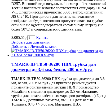
D257. Внешний вид: визуальный осмотр – без отклонени
Тест на воспламеняемость: соответствует стандарту UL 94
V-1. Электрическая прочность: 5000 , метод испытаний:
JIS C 2410. Пригодность для печати: напечатанное
изображение будет постоянно присутствовать на трубке,
если она не будет подвергаться чрезмерному нагреву (не
более 50°С) и соприкасаться с химикатами.
3.095,55р
Купить
Выбрать для сравнения
Добавить в Личный каталог
TMARK-IB-TB50-36200 ПВХ трубка для
диаметра до 3,6 мм, белая, 200 п.м./рул
TMARK-IB-TB50-36200 ПВХ трубка для диаметра до 3,6
мм, белая, 200 п.м./рул Для принтера рекомендуется
применять оригинальный мягкий ПВХ производство
Малайзия с внешним диаметром до 3.5 мм Название:
трубка для печати кабельных маркеров (кембриков) Бренд
TMARK Доступные размеры, мм: 3.6 Цвет: белый
Толщина: 0.45 +/- 0.05 мм. Материал: ПВХ