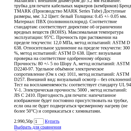
Малайзия с внешним диаметром до 3.2 мм Название:
трубка для печати кабельных маркеров (кембриков) Бренд
TMARK (Производство MARK Series Tube) Доступные
размеры, мм: 3.2 Цвет: белый Толщина: 0.45 +/- 0.05 мм.
Материал: ПВХ (поливинилхлорид). Соответствие
стандартам: соответствует директиве об ограничении
вредных веществ (ROHS). Максимальная температура
эксплуатации: 95°С. Прочность при растяжении на
пределе текучести: 12,0 МПа, метод испытаний: ASTM D
638. Относительное удлинение на пределе текучести: 300
%, метод испытаний: ASTM D 638. Цвет: визуальная
проверка на соответствие одобренному образцу.
Прочность: 80 +/- 5 по Шору А, метод испытаний: ASTM
D2240-97. Удельное объёмное электрическое
сопротивление (Ом х см): 1011, метод испытаний: ASTM
D257. Внешний вид: визуальный осмотр – без отклонени
Тест на воспламеняемость: соответствует стандарту UL 94
V-1. Электрическая прочность: 5000 , метод испытаний:
JIS C 2410. Пригодность для печати: напечатанное
изображение будет постоянно присутствовать на трубке,
если она не будет подвергаться чрезмерному нагреву (не
более 50°С) и соприкасаться с химикатами.
2.990,50р
Купить
Выбрать для сравнения