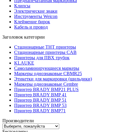
Преднапечатанная маркировка
Клипсы
Электрические знаки
Инструменты Weicon
Клеймение бирок
Кабель и провод
Заголовок категории
Стационарные THT принтеры
Стационарные принтеры CAB
Принтеры для ПВХ трубок
KLAUKE
Самоламинирующиеся маркеры
Маркеры однознаковые CBMR25
Этикетки для маркировки (шильдики)
Маркеры однознаковые Cembre
Принтер BRADY BMP21 PLUS
Принтер BRADY BMP 41
Принтер BRADY BMP 51
Принтер BRADY BMP 53
Принтер BRADY BMP71
Производители
Бестселлеры