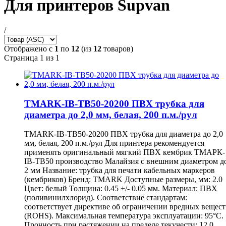
Для принтеров Supvan
/
Отображено с
1
по
12
(из
12
товаров)
Страница 1 из 1
TMARK-IB-TB50-20200 ПВХ трубка для
диаметра до 2,0 мм, белая, 200 п.м./рул
TMARK-IB-TB50-20200 ПВХ трубка для диаметра до 2,0
мм, белая, 200 п.м./рул Для принтера рекомендуется
применять оригинальный мягкий ПВХ кембрик ТМАРК-
IB-TB50 производство Малайзия с внешним диаметром д
2 мм Название: трубка для печати кабельных маркеров
(кембриков) Бренд: TMARK Доступные размеры, мм: 2.0
Цвет: белый Толщина: 0.45 +/- 0.05 мм. Материал: ПВХ
(поливинилхлорид). Соответствие стандартам:
соответствует директиве об ограничении вредных вещест
(ROHS). Максимальная температура эксплуатации: 95°С.
Прочность при растяжении на пределе текучести: 12,0