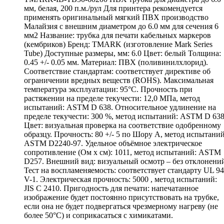
мм, белая, 200 п.м./рул Для принтера рекомендуется
применять оригинальный мягкий ПВХ производство
Малайзия с внешним диаметром до 6.0 мм для сечения 6
мм2 Название: трубка для печати кабельных маркеров
(кембриков) Бренд: TMARK (изготовление Mark Series
Tube) Доступные размеры, мм: 6.0 Цвет: белый Толщина:
0.45 +/- 0.05 мм. Материал: ПВХ (поливинилхлорид).
Соответствие стандартам: соответствует директиве об
ограничении вредных веществ (ROHS). Максимальная
температура эксплуатации: 95°С. Прочность при
растяжении на пределе текучести: 12,0 МПа, метод
испытаний: ASTM D 638. Относительное удлинение на
пределе текучести: 300 %, метод испытаний: ASTM D 638
Цвет: визуальная проверка на соответствие одобренному
образцу. Прочность: 80 +/- 5 по Шору А, метод испытаний
ASTM D2240-97. Удельное объёмное электрическое
сопротивление (Ом х см): 1011, метод испытаний: ASTM
D257. Внешний вид: визуальный осмотр – без отклонени
Тест на воспламеняемость: соответствует стандарту UL 94
V-1. Электрическая прочность: 5000 , метод испытаний:
JIS C 2410. Пригодность для печати: напечатанное
изображение будет постоянно присутствовать на трубке,
если она не будет подвергаться чрезмерному нагреву (не
более 50°С) и соприкасаться с химикатами.