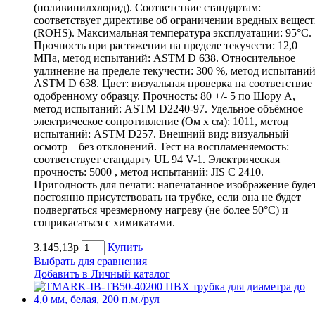
(поливинилхлорид). Соответствие стандартам:
соответствует директиве об ограничении вредных вещест
(ROHS). Максимальная температура эксплуатации: 95°С.
Прочность при растяжении на пределе текучести: 12,0
МПа, метод испытаний: ASTM D 638. Относительное
удлинение на пределе текучести: 300 %, метод испытаний
ASTM D 638. Цвет: визуальная проверка на соответствие
одобренному образцу. Прочность: 80 +/- 5 по Шору А,
метод испытаний: ASTM D2240-97. Удельное объёмное
электрическое сопротивление (Ом х см): 1011, метод
испытаний: ASTM D257. Внешний вид: визуальный
осмотр – без отклонений. Тест на воспламеняемость:
соответствует стандарту UL 94 V-1. Электрическая
прочность: 5000 , метод испытаний: JIS C 2410.
Пригодность для печати: напечатанное изображение буде
постоянно присутствовать на трубке, если она не будет
подвергаться чрезмерному нагреву (не более 50°С) и
соприкасаться с химикатами.
3.145,13р
Купить
Выбрать для сравнения
Добавить в Личный каталог