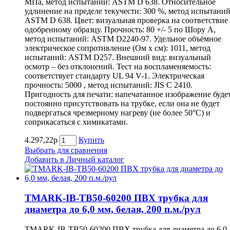
МПа, метод испытаний: ASTM D 638. Относительное
удлинение на пределе текучести: 300 %, метод испытаний
ASTM D 638. Цвет: визуальная проверка на соответствие
одобренному образцу. Прочность: 80 +/- 5 по Шору А,
метод испытаний: ASTM D2240-97. Удельное объёмное
электрическое сопротивление (Ом х см): 1011, метод
испытаний: ASTM D257. Внешний вид: визуальный
осмотр – без отклонений. Тест на воспламеняемость:
соответствует стандарту UL 94 V-1. Электрическая
прочность: 5000 , метод испытаний: JIS C 2410.
Пригодность для печати: напечатанное изображение буде
постоянно присутствовать на трубке, если она не будет
подвергаться чрезмерному нагреву (не более 50°С) и
соприкасаться с химикатами.
4.297,22р
Купить
Выбрать для сравнения
Добавить в Личный каталог
TMARK-IB-TB50-60200 ПВХ трубка для
диаметра до 6,0 мм, белая, 200 п.м./рул
TMARK-IB-TB50-60200 ПВХ трубка для диаметра до 6.0