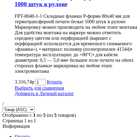
1000 штук в рулоне
FPT-8040-1-1 Складные флажки P-форма 80х40 мм для
термотрансферной печати белые 1000 штук в рулоне
Маркировку можно производить на любом этапе монтажа
Для удобства монтажа на маркере можно отметить
середину цветом или перфорацией (вариант с
перфорацией используется для временного снимаемого
«флажка»). • материал: полимер (полипропилен 41544)•
температура эксплуатации: до +80°С• для кабеля
диаметром: 0,5 — 5,0 мм• большое поле печати на обеих
сторонах флажка• маркировка на любом этапе
электромонтажа
3.316,74р
Купить
Выбрать для сравнения
Добавить в Личный каталог
/
Отображено с
1
по
5
(из
5
товаров)
Страница 1 из 1
Информация
Оплата