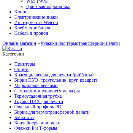
WM TWM
Цветовая маркировка
Клипсы
Электрические знаки
Инструменты Weicon
Клеймение бирок
Кабель и провод
Онлайн-магазин
»
Флажки для термотрансферной печати
Категории
Принтеры
Опции
Красящие ленты для печати (риббоны)
Бирки ПУЭ (треугольник, круг, квадрат)
Маркировка лентами
Самоламинирующиеся маркеры
Термоусадочная трубка
Трубка ПВХ для печати
Овальный профиль PO
Бирки для термотрансферной печати
Блокноты
Контейнеры и вставки
Флажки P и T-формы