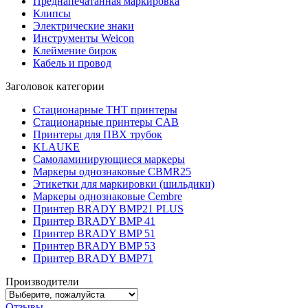
Преднапечатанная маркировка
Клипсы
Электрические знаки
Инструменты Weicon
Клеймение бирок
Кабель и провод
Заголовок категории
Стационарные THT принтеры
Стационарные принтеры CAB
Принтеры для ПВХ трубок
KLAUKE
Самоламинирующиеся маркеры
Маркеры однознаковые CBMR25
Этикетки для маркировки (шильдики)
Маркеры однознаковые Cembre
Принтер BRADY BMP21 PLUS
Принтер BRADY BMP 41
Принтер BRADY BMP 51
Принтер BRADY BMP 53
Принтер BRADY BMP71
Производители
Отзывы