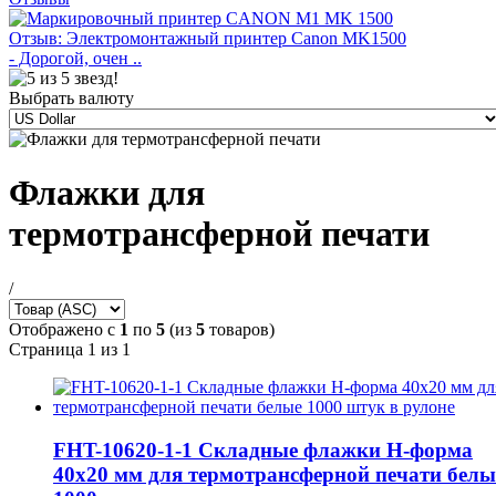
Отзыв: Электромонтажный принтер Canon MK1500
- Дорогой, очен ..
Выбрать валюту
Флажки для
термотрансферной печати
/
Отображено с
1
по
5
(из
5
товаров)
Страница 1 из 1
FHT-10620-1-1 Складные флажки H-форма
40х20 мм для термотрансферной печати белы