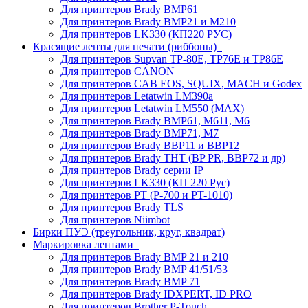
Для принтеров Brady BMP61
Для принтеров Brady BMP21 и M210
Для принтеров LK330 (КП220 РУС)
Красящие ленты для печати (риббоны)
Для принтеров Supvan TP-80E, TP76E и TP86E
Для принтеров CANON
Для принтеров CAB EOS, SQUIX, MACH и Godex
Для принтеров Letatwin LM390a
Для принтеров Letatwin LM550 (MAX)
Для принтеров Brady BMP61, M611, M6
Для принтеров Brady BMP71, M7
Для принтеров Brady BBP11 и BBP12
Для принтеров Brady THT (BP PR, BBP72 и др)
Для принтеров Brady серии IP
Для принтеров LK330 (КП 220 Рус)
Для принтеров PT (P-700 и PT-1010)
Для принтеров Brady TLS
Для принтеров Niimbot
Бирки ПУЭ (треугольник, круг, квадрат)
Маркировка лентами
Для принтеров Brady BMP 21 и 210
Для принтеров Brady BMP 41/51/53
Для принтеров Brady BMP 71
Для принтеров Brady IDXPERT, ID PRO
Для принтеров Brother P-Touch