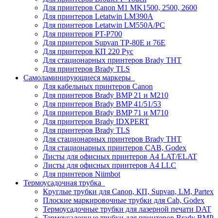
Для принтеров Canon M1 MK1500, 2500, 2600
Для принтеров Letatwin LM390A
Для принтеров Letatwin LM550A/PC
Для принтеров PT-P700
Для принтеров Supvan TP-80E и 76E
Для принтеров КП 220 Рус
Для стационарных принтеров Brady THT
Для принтеров Brady TLS
Самоламинирующиеся маркеры
Для кабельных принтеров Canon
Для принтеров Brady BMP 21 и M210
Для принтеров Brady BMP 41/51/53
Для принтеров Brady BMP 71 и M710
Для принтеров Brady IDXPERT
Для принтеров Brady TLS
Для стационарных принтеров Brady THT
Для стационарных принтеров CAB, Godex
Листы для офисных принтеров А4 LAT/ELAT
Листы для офисных принтеров А4 LLC
Для принтеров Niimbot
Термоусадочная трубка
Круглые трубки для Canon, КП, Supvan, LM, Partex
Плоские маркировочные трубки для Cab, Godex
Термоусадочные трубки для лазерной печати DAT
Термоусадочные трубки для принтеров Brady BMP