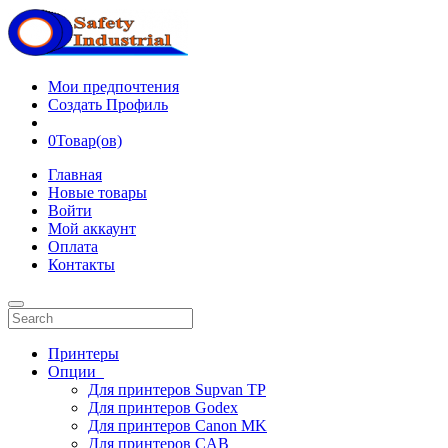
Мои предпочтения
Создать Профиль
0
Товар(ов)
Главная
Новые товары
Войти
Мой аккаунт
Оплата
Контакты
Принтеры
Опции
Для принтеров Supvan TP
Для принтеров Godex
Для принтеров Canon MK
Для принтеров CAB