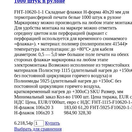
1000 штук в рулоне
FHT-10620-1-1 Складные флажки H-форма 40х20 мм для
термотрансферной печати белые 1000 штук в рулоне
Маркировку можно производить на любом этапе монтажа
Для удобства монтажа на маркере можно отметить
середину цветом или перфорацией (вариант с
перфорацией используется для временного снимаемого
«флажка»). • материал: полимер (полипропилен 41544)•
температура эксплуатации: до +80°С• для кабеля
диаметром: 0,5 — 5,0 мм• большое поле печати на обеих
сторонах флажка• маркировка на любом этапе
электромонтажа Возможно исполнение из термостойких
материалов Полиэстер 1115 (длительный нагрев до +150
без постоянной циркуляции горячего воздуха) и
Полиимиды 5925 (длительный нагрев до +150оС без
постоянной циркуляции горячего воздуха,
кратковременный нагрев до +300оС) SKU Размер, мм
Минимальный заказ Кол-во 1'000 шт. Цена тиража, EUR с
НДС Цена, EUR/1'000шт, евро с НДС FHT-1115-F10620-1
Н-флажок 106х20 3 183,60 61,20 FHT-5925-F10620-1-
Н-флажок 106х20 3 984,90 328,30
6.218,54р
Купить
Выбрать для сравнения