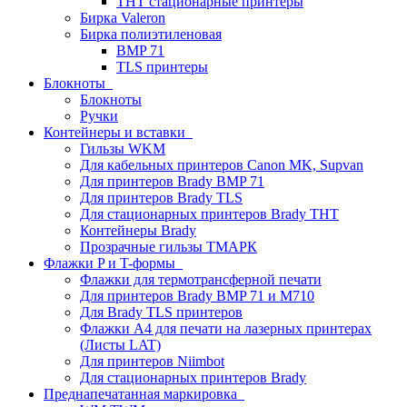
THT стационарные принтеры
Бирка Valeron
Бирка полиэтиленовая
BMP 71
TLS принтеры
Блокноты
Блокноты
Ручки
Контейнеры и вставки
Гильзы WKM
Для кабельных принтеров Canon MK, Supvan
Для принтеров Brady BMP 71
Для принтеров Brady TLS
Для стационарных принтеров Brady THT
Контейнеры Brady
Прозрачные гильзы ТМАРК
Флажки P и T-формы
Флажки для термотрансферной печати
Для принтеров Brady BMP 71 и M710
Для Brady TLS принтеров
Флажки A4 для печати на лазерных принтерах
(Листы LAT)
Для принтеров Niimbot
Для стационарных принтеров Brady
Преднапечатанная маркировка