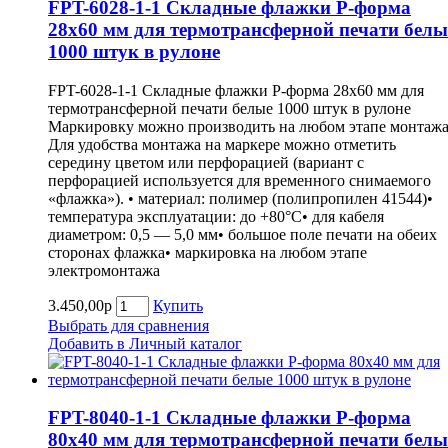
FPT-6028-1-1 Складные флажки P-форма
28х60 мм для термотрансферной печати белы
1000 штук в рулоне
FPT-6028-1-1 Складные флажки P-форма 28х60 мм для
термотрансферной печати белые 1000 штук в рулоне
Маркировку можно производить на любом этапе монтажа
Для удобства монтажа на маркере можно отметить
середину цветом или перфорацией (вариант с
перфорацией используется для временного снимаемого
«флажка»). • материал: полимер (полипропилен 41544)•
температура эксплуатации: до +80°С• для кабеля
диаметром: 0,5 — 5,0 мм• большое поле печати на обеих
сторонах флажка• маркировка на любом этапе
электромонтажа
3.450,00р
Купить
Выбрать для сравнения
Добавить в Личный каталог
FPT-8040-1-1 Складные флажки P-форма
80х40 мм для термотрансферной печати белы