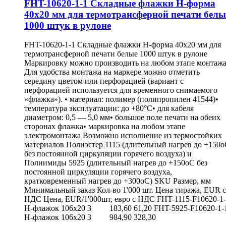
FHT-10620-1-1 Складные флажки H-форма
40х20 мм для термотрансферной печати белы
1000 штук в рулоне
FHT-10620-1-1 Складные флажки H-форма 40х20 мм для
термотрансферной печати белые 1000 штук в рулоне
Маркировку можно производить на любом этапе монтажа
Для удобства монтажа на маркере можно отметить
середину цветом или перфорацией (вариант с
перфорацией используется для временного снимаемого
«флажка»). • материал: полимер (полипропилен 41544)•
температура эксплуатации: до +80°С• для кабеля
диаметром: 0,5 — 5,0 мм• большое поле печати на обеих
сторонах флажка• маркировка на любом этапе
электромонтажа Возможно исполнение из термостойких
материалов Полиэстер 1115 (длительный нагрев до +150
без постоянной циркуляции горячего воздуха) и
Полиимиды 5925 (длительный нагрев до +150оС без
постоянной циркуляции горячего воздуха,
кратковременный нагрев до +300оС) SKU Размер, мм
Минимальный заказ Кол-во 1'000 шт. Цена тиража, EUR с
НДС Цена, EUR/1'000шт, евро с НДС FHT-1115-F10620-1
Н-флажок 106х20 3 183,60 61,20 FHT-5925-F10620-1-
Н-флажок 106х20 3 984,90 328,30