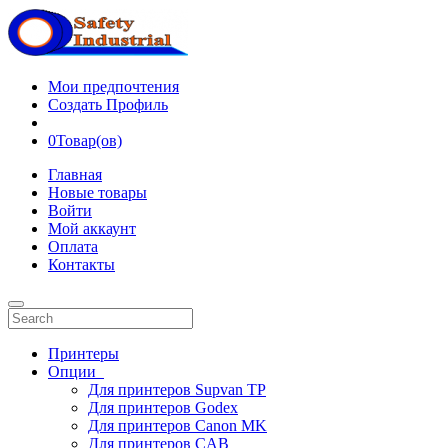
Мои предпочтения
Создать Профиль
0
Товар(ов)
Главная
Новые товары
Войти
Мой аккаунт
Оплата
Контакты
Принтеры
Опции
Для принтеров Supvan TP
Для принтеров Godex
Для принтеров Canon MK
Для принтеров CAB