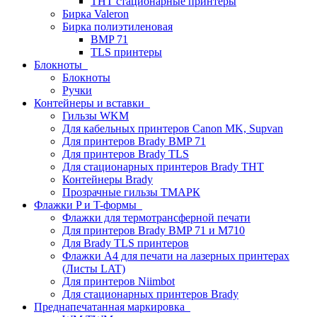
THT стационарные принтеры
Бирка Valeron
Бирка полиэтиленовая
BMP 71
TLS принтеры
Блокноты
Блокноты
Ручки
Контейнеры и вставки
Гильзы WKM
Для кабельных принтеров Canon MK, Supvan
Для принтеров Brady BMP 71
Для принтеров Brady TLS
Для стационарных принтеров Brady THT
Контейнеры Brady
Прозрачные гильзы ТМАРК
Флажки P и T-формы
Флажки для термотрансферной печати
Для принтеров Brady BMP 71 и M710
Для Brady TLS принтеров
Флажки A4 для печати на лазерных принтерах
(Листы LAT)
Для принтеров Niimbot
Для стационарных принтеров Brady
Преднапечатанная маркировка