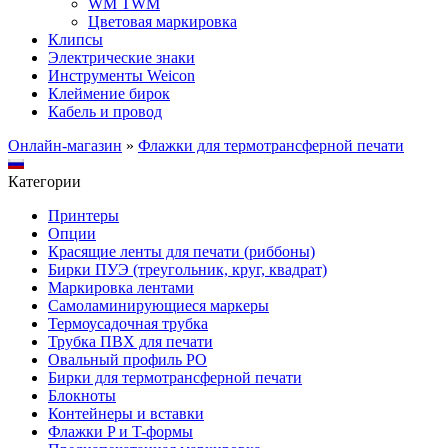
WM TWM
Цветовая маркировка
Клипсы
Электрические знаки
Инструменты Weicon
Клеймение бирок
Кабель и провод
Онлайн-магазин
»
Флажки для термотрансферной печати
Категории
Принтеры
Опции
Красящие ленты для печати (риббоны)
Бирки ПУЭ (треугольник, круг, квадрат)
Маркировка лентами
Самоламинирующиеся маркеры
Термоусадочная трубка
Трубка ПВХ для печати
Овальный профиль PO
Бирки для термотрансферной печати
Блокноты
Контейнеры и вставки
Флажки P и T-формы