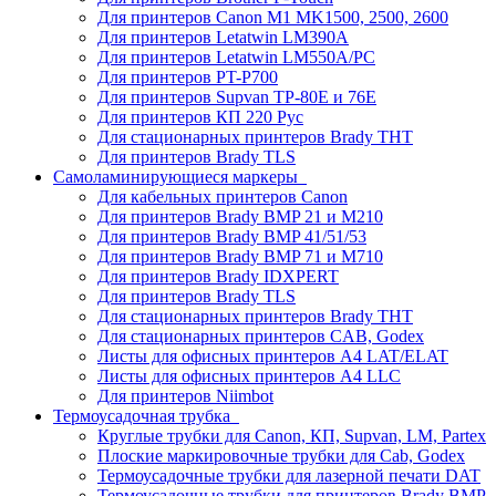
Для принтеров Canon M1 MK1500, 2500, 2600
Для принтеров Letatwin LM390A
Для принтеров Letatwin LM550A/PC
Для принтеров PT-P700
Для принтеров Supvan TP-80E и 76E
Для принтеров КП 220 Рус
Для стационарных принтеров Brady THT
Для принтеров Brady TLS
Самоламинирующиеся маркеры
Для кабельных принтеров Canon
Для принтеров Brady BMP 21 и M210
Для принтеров Brady BMP 41/51/53
Для принтеров Brady BMP 71 и M710
Для принтеров Brady IDXPERT
Для принтеров Brady TLS
Для стационарных принтеров Brady THT
Для стационарных принтеров CAB, Godex
Листы для офисных принтеров А4 LAT/ELAT
Листы для офисных принтеров А4 LLC
Для принтеров Niimbot
Термоусадочная трубка
Круглые трубки для Canon, КП, Supvan, LM, Partex
Плоские маркировочные трубки для Cab, Godex
Термоусадочные трубки для лазерной печати DAT
Термоусадочные трубки для принтеров Brady BMP