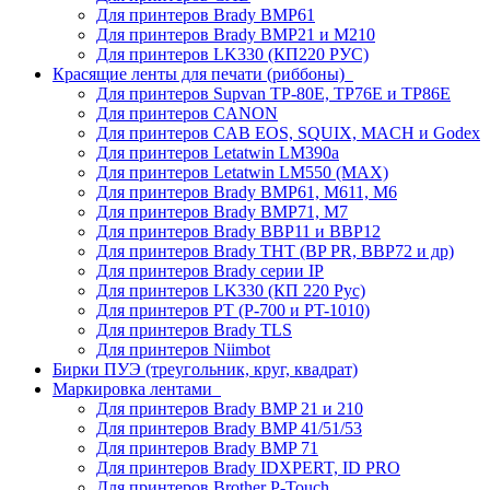
Для принтеров Brady BMP61
Для принтеров Brady BMP21 и M210
Для принтеров LK330 (КП220 РУС)
Красящие ленты для печати (риббоны)
Для принтеров Supvan TP-80E, TP76E и TP86E
Для принтеров CANON
Для принтеров CAB EOS, SQUIX, MACH и Godex
Для принтеров Letatwin LM390a
Для принтеров Letatwin LM550 (MAX)
Для принтеров Brady BMP61, M611, M6
Для принтеров Brady BMP71, M7
Для принтеров Brady BBP11 и BBP12
Для принтеров Brady THT (BP PR, BBP72 и др)
Для принтеров Brady серии IP
Для принтеров LK330 (КП 220 Рус)
Для принтеров PT (P-700 и PT-1010)
Для принтеров Brady TLS
Для принтеров Niimbot
Бирки ПУЭ (треугольник, круг, квадрат)
Маркировка лентами
Для принтеров Brady BMP 21 и 210
Для принтеров Brady BMP 41/51/53
Для принтеров Brady BMP 71
Для принтеров Brady IDXPERT, ID PRO
Для принтеров Brother P-Touch