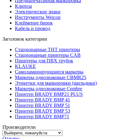
Преднапечатанная маркировка
Клипсы
Электрические знаки
Инструменты Weicon
Клеймение бирок
Кабель и провод
Заголовок категории
Стационарные THT принтеры
Стационарные принтеры CAB
Принтеры для ПВХ трубок
KLAUKE
Самоламинирующиеся маркеры
Маркеры однознаковые CBMR25
Этикетки для маркировки (шильдики)
Маркеры однознаковые Cembre
Принтер BRADY BMP21 PLUS
Принтер BRADY BMP 41
Принтер BRADY BMP 51
Принтер BRADY BMP 53
Принтер BRADY BMP71
Производители
Отзывы