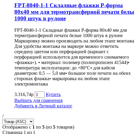
FPT-8040-1-1 Складные флажки P-форма
80х40 мм для термотрансферной печати белы
1000 штук в рулоне
FPT-8040-1-1 Складные флажки P-форма 80х40 мм для
термотрансферной печати белые 1000 штук в рулоне
Маркировку можно производить на любом этапе монтажа
Для удобства монтажа на маркере можно отметить
середину цветом или перфорацией (вариант с
перфорацией используется для временного снимаемого
«флажка»). • материал: полимер (полипропилен 41544)•
температура эксплуатации: до +80°С• для кабеля
диаметром: 0,5 — 5,0 мм• большое поле печати на обеих
сторонах флажка• маркировка на любом этапе
электромонтажа
3.316,74р
Купить
Выбрать для сравнения
Добавить в Личный каталог
/
Отображено с
1
по
5
(из
5
товаров)
Страница 1 из 1