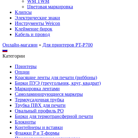
WM TWM
Цветовая маркировка
Клипсы
Электрические знаки
Инструменты Weicon
Клеймение бирок
Кабель и провод
Онлайн-магазин
»
Для принтеров PT-P700
Категории
Принтеры
Опции
Красящие ленты для печати (риббоны)
Бирки ПУЭ (треугольник, круг, квадрат)
Маркировка лентами
Самоламинирующиеся маркеры
Термоусадочная трубка
Трубка ПВХ для печати
Овальный профиль PO
Бирки для термотрансферной печати
Блокноты
Контейнеры и вставки
Флажки P и T-формы