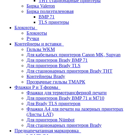
THT стационарные принтеры
Бирка Valeron
Бирка полиэтиленовая
BMP 71
TLS принтеры
Блокноты
Блокноты
Ручки
Контейнеры и вставки
Гильзы WKM
Для кабельных принтеров Canon MK, Supvan
Для принтеров Brady BMP 71
Для принтеров Brady TLS
Для стационарных принтеров Brady THT
Контейнеры Brady
Прозрачные гильзы ТМАРК
Флажки P и T-формы
Флажки для термотрансферной печати
Для принтеров Brady BMP 71 и M710
Для Brady TLS принтеров
Флажки A4 для печати на лазерных принтерах
(Листы LAT)
Для принтеров Niimbot
Для стационарных принтеров Brady
Преднапечатанная маркировка