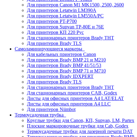
Для принтеров Canon M1 MK1500, 2500, 2600
Для принтеров Letatwin LM390A
Для принтеров Letatwin LM550A/PC
Для принтеров PT-P700
Для принтеров Supvan TP-80E и 76E
Для принтеров КП 220 Рус
Для стационарных принтеров Brady THT
Для принтеров Brady TLS
Самоламинирующиеся маркеры
Для кабельных принтеров Canon
Для принтеров Brady BMP 21 и M210
Для принтеров Brady BMP 41/51/53
Для принтеров Brady BMP 71 и M710
Для принтеров Brady IDXPERT
Для принтеров Brady TLS
Для стационарных принтеров Brady THT
Для стационарных принтеров CAB, Godex
Листы для офисных принтеров А4 LAT/ELAT
Листы для офисных принтеров А4 LLC
Для принтеров Niimbot
Термоусадочная трубка
Круглые трубки для Canon, КП, Supvan, LM, Partex
Плоские маркировочные трубки для Cab, Godex
Термоусадочные трубки для лазерной печати DAT
Термоусадочные трубки для принтеров Brady BMP