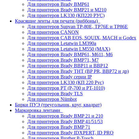
Для принтеров Brady BMP61
Для принтеров Brady BMP21 и M210
Для принтеров LK330 (КП220 РУС)
Красящие ленты для печати (риббоны)
Для принтеров Supvan TP-80E, TP76E и TP86E
Для принтеров CANON
Для принтеров CAB EOS, SQUIX, MACH и Godex
Для принтеров Letatwin LM390a
Для принтеров Letatwin LM550 (MAX)
Для принтеров Brady BMP61, M611, M6
Для принтеров Brady BMP71, M7
Для принтеров Brady BBP11 и BBP12
Для принтеров Brady THT (BP PR, BBP72 и др)
Для принтеров Brady серии IP
Для принтеров LK330 (КП 220 Рус)
Для принтеров PT (P-700 и PT-1010)
Для принтеров Brady TLS
Для принтеров Niimbot
Бирки ПУЭ (треугольник, круг, квадрат)
Маркировка лентами
Для принтеров Brady BMP 21 и 210
Для принтеров Brady BMP 41/51/53
Для принтеров Brady BMP 71
Для принтеров Brady IDXPERT, ID PRO
Для принтеров Brother P-Touch