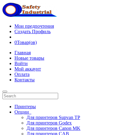
Мои предпочтения
Создать Профиль
0
Товар(ов)
Главная
Новые товары
Войти
Мой аккаунт
Оплата
Контакты
Принтеры
Опции
Для принтеров Supvan TP
Для принтеров Godex
Для принтеров Canon MK
Для принтеров CAB