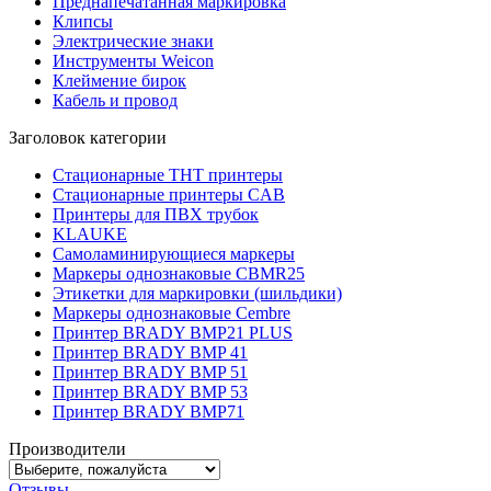
Преднапечатанная маркировка
Клипсы
Электрические знаки
Инструменты Weicon
Клеймение бирок
Кабель и провод
Заголовок категории
Стационарные THT принтеры
Стационарные принтеры CAB
Принтеры для ПВХ трубок
KLAUKE
Самоламинирующиеся маркеры
Маркеры однознаковые CBMR25
Этикетки для маркировки (шильдики)
Маркеры однознаковые Cembre
Принтер BRADY BMP21 PLUS
Принтер BRADY BMP 41
Принтер BRADY BMP 51
Принтер BRADY BMP 53
Принтер BRADY BMP71
Производители
Отзывы