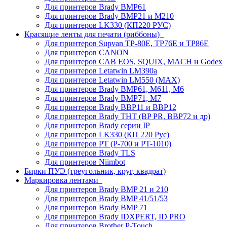
Для принтеров Brady BMP61
Для принтеров Brady BMP21 и M210
Для принтеров LK330 (КП220 РУС)
Красящие ленты для печати (риббоны)
Для принтеров Supvan TP-80E, TP76E и TP86E
Для принтеров CANON
Для принтеров CAB EOS, SQUIX, MACH и Godex
Для принтеров Letatwin LM390a
Для принтеров Letatwin LM550 (MAX)
Для принтеров Brady BMP61, M611, M6
Для принтеров Brady BMP71, M7
Для принтеров Brady BBP11 и BBP12
Для принтеров Brady THT (BP PR, BBP72 и др)
Для принтеров Brady серии IP
Для принтеров LK330 (КП 220 Рус)
Для принтеров PT (P-700 и PT-1010)
Для принтеров Brady TLS
Для принтеров Niimbot
Бирки ПУЭ (треугольник, круг, квадрат)
Маркировка лентами
Для принтеров Brady BMP 21 и 210
Для принтеров Brady BMP 41/51/53
Для принтеров Brady BMP 71
Для принтеров Brady IDXPERT, ID PRO
Для принтеров Brother P-Touch