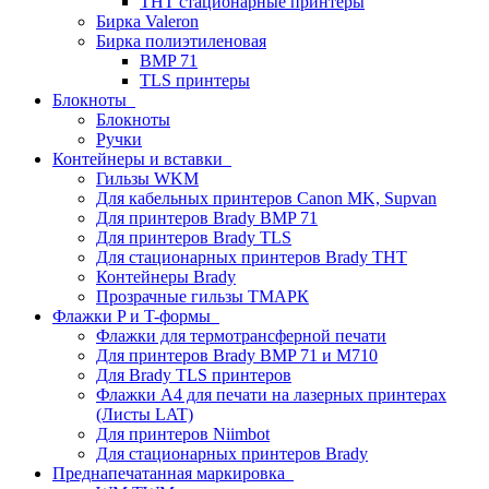
THT стационарные принтеры
Бирка Valeron
Бирка полиэтиленовая
BMP 71
TLS принтеры
Блокноты
Блокноты
Ручки
Контейнеры и вставки
Гильзы WKM
Для кабельных принтеров Canon MK, Supvan
Для принтеров Brady BMP 71
Для принтеров Brady TLS
Для стационарных принтеров Brady THT
Контейнеры Brady
Прозрачные гильзы ТМАРК
Флажки P и T-формы
Флажки для термотрансферной печати
Для принтеров Brady BMP 71 и M710
Для Brady TLS принтеров
Флажки A4 для печати на лазерных принтерах
(Листы LAT)
Для принтеров Niimbot
Для стационарных принтеров Brady
Преднапечатанная маркировка