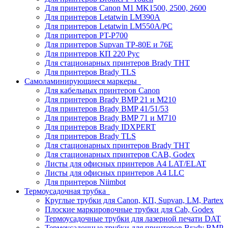
Для принтеров Canon M1 MK1500, 2500, 2600
Для принтеров Letatwin LM390A
Для принтеров Letatwin LM550A/PC
Для принтеров PT-P700
Для принтеров Supvan TP-80E и 76E
Для принтеров КП 220 Рус
Для стационарных принтеров Brady THT
Для принтеров Brady TLS
Самоламинирующиеся маркеры
Для кабельных принтеров Canon
Для принтеров Brady BMP 21 и M210
Для принтеров Brady BMP 41/51/53
Для принтеров Brady BMP 71 и M710
Для принтеров Brady IDXPERT
Для принтеров Brady TLS
Для стационарных принтеров Brady THT
Для стационарных принтеров CAB, Godex
Листы для офисных принтеров А4 LAT/ELAT
Листы для офисных принтеров А4 LLC
Для принтеров Niimbot
Термоусадочная трубка
Круглые трубки для Canon, КП, Supvan, LM, Partex
Плоские маркировочные трубки для Cab, Godex
Термоусадочные трубки для лазерной печати DAT
Термоусадочные трубки для принтеров Brady BMP