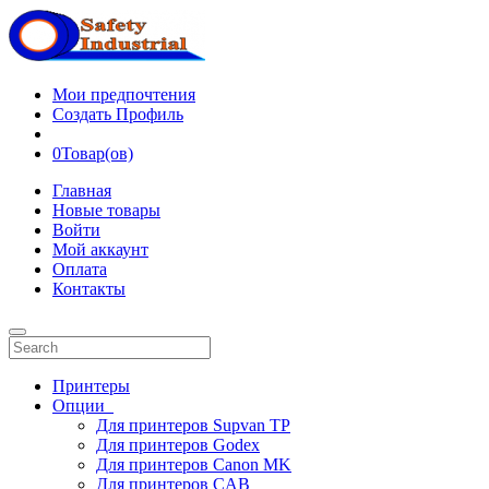
Мои предпочтения
Создать Профиль
0
Товар(ов)
Главная
Новые товары
Войти
Мой аккаунт
Оплата
Контакты
Принтеры
Опции
Для принтеров Supvan TP
Для принтеров Godex
Для принтеров Canon MK
Для принтеров CAB