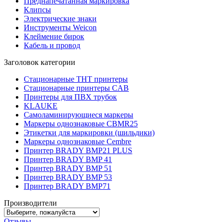
Преднапечатанная маркировка
Клипсы
Электрические знаки
Инструменты Weicon
Клеймение бирок
Кабель и провод
Заголовок категории
Стационарные THT принтеры
Стационарные принтеры CAB
Принтеры для ПВХ трубок
KLAUKE
Самоламинирующиеся маркеры
Маркеры однознаковые CBMR25
Этикетки для маркировки (шильдики)
Маркеры однознаковые Cembre
Принтер BRADY BMP21 PLUS
Принтер BRADY BMP 41
Принтер BRADY BMP 51
Принтер BRADY BMP 53
Принтер BRADY BMP71
Производители
Отзывы