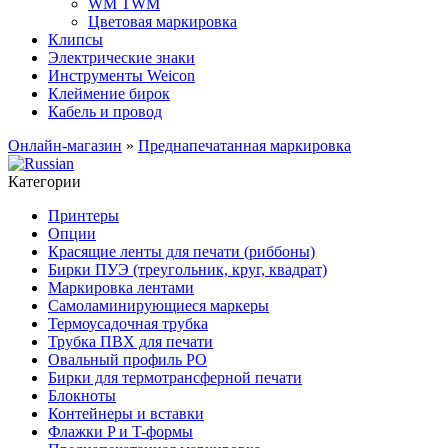
WM TWM
Цветовая маркировка
Клипсы
Электрические знаки
Инструменты Weicon
Клеймение бирок
Кабель и провод
Онлайн-магазин
»
Преднапечатанная маркировка
Категории
Принтеры
Опции
Красящие ленты для печати (риббоны)
Бирки ПУЭ (треугольник, круг, квадрат)
Маркировка лентами
Самоламинирующиеся маркеры
Термоусадочная трубка
Трубка ПВХ для печати
Овальный профиль PO
Бирки для термотрансферной печати
Блокноты
Контейнеры и вставки
Флажки P и T-формы