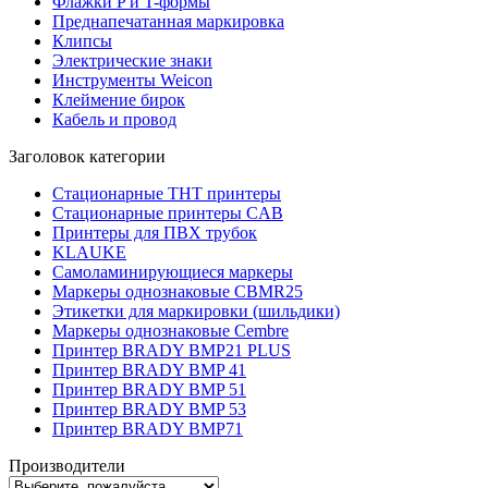
Флажки P и T-формы
Преднапечатанная маркировка
Клипсы
Электрические знаки
Инструменты Weicon
Клеймение бирок
Кабель и провод
Заголовок категории
Стационарные THT принтеры
Стационарные принтеры CAB
Принтеры для ПВХ трубок
KLAUKE
Самоламинирующиеся маркеры
Маркеры однознаковые CBMR25
Этикетки для маркировки (шильдики)
Маркеры однознаковые Cembre
Принтер BRADY BMP21 PLUS
Принтер BRADY BMP 41
Принтер BRADY BMP 51
Принтер BRADY BMP 53
Принтер BRADY BMP71
Производители