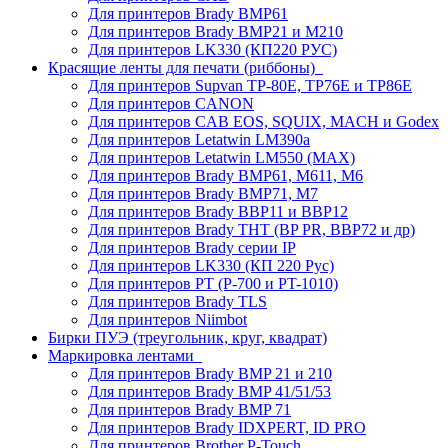
Для принтеров Brady BMP61
Для принтеров Brady BMP21 и M210
Для принтеров LK330 (КП220 РУС)
Красящие ленты для печати (риббоны)
Для принтеров Supvan TP-80E, TP76E и TP86E
Для принтеров CANON
Для принтеров CAB EOS, SQUIX, MACH и Godex
Для принтеров Letatwin LM390a
Для принтеров Letatwin LM550 (MAX)
Для принтеров Brady BMP61, M611, M6
Для принтеров Brady BMP71, M7
Для принтеров Brady BBP11 и BBP12
Для принтеров Brady THT (BP PR, BBP72 и др)
Для принтеров Brady серии IP
Для принтеров LK330 (КП 220 Рус)
Для принтеров PT (P-700 и PT-1010)
Для принтеров Brady TLS
Для принтеров Niimbot
Бирки ПУЭ (треугольник, круг, квадрат)
Маркировка лентами
Для принтеров Brady BMP 21 и 210
Для принтеров Brady BMP 41/51/53
Для принтеров Brady BMP 71
Для принтеров Brady IDXPERT, ID PRO
Для принтеров Brother P-Touch