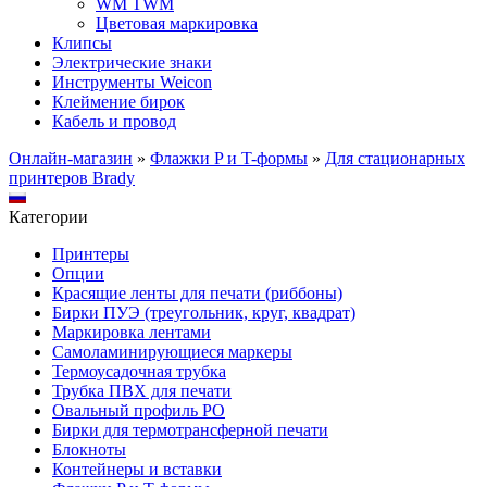
WM TWM
Цветовая маркировка
Клипсы
Электрические знаки
Инструменты Weicon
Клеймение бирок
Кабель и провод
Онлайн-магазин
»
Флажки P и T-формы
»
Для стационарных
принтеров Brady
Категории
Принтеры
Опции
Красящие ленты для печати (риббоны)
Бирки ПУЭ (треугольник, круг, квадрат)
Маркировка лентами
Самоламинирующиеся маркеры
Термоусадочная трубка
Трубка ПВХ для печати
Овальный профиль PO
Бирки для термотрансферной печати
Блокноты
Контейнеры и вставки