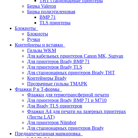
THT стационарные принтеры
Бирка Valeron
Бирка полиэтиленовая
BMP 71
TLS принтеры
Блокноты
Блокноты
Ручки
Контейнеры и вставки
Гильзы WKM
Для кабельных принтеров Canon MK, Supvan
Для принтеров Brady BMP 71
Для принтеров Brady TLS
Для стационарных принтеров Brady THT
Контейнеры Brady
Прозрачные гильзы ТМАРК
Флажки P и T-формы
Флажки для термотрансферной печати
Для принтеров Brady BMP 71 и M710
Для Brady TLS принтеров
Флажки A4 для печати на лазерных принтерах
(Листы LAT)
Для принтеров Niimbot
Для стационарных принтеров Brady
Преднапечатанная маркировка