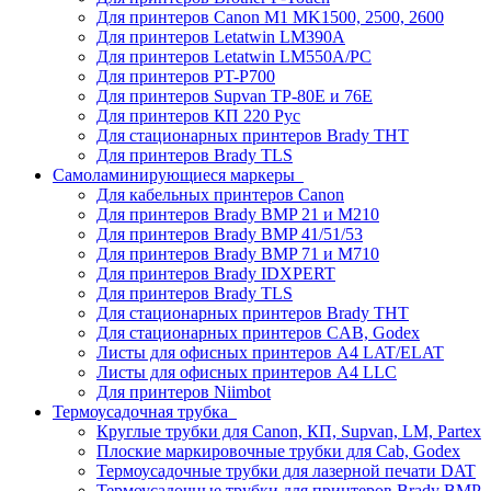
Для принтеров Canon M1 MK1500, 2500, 2600
Для принтеров Letatwin LM390A
Для принтеров Letatwin LM550A/PC
Для принтеров PT-P700
Для принтеров Supvan TP-80E и 76E
Для принтеров КП 220 Рус
Для стационарных принтеров Brady THT
Для принтеров Brady TLS
Самоламинирующиеся маркеры
Для кабельных принтеров Canon
Для принтеров Brady BMP 21 и M210
Для принтеров Brady BMP 41/51/53
Для принтеров Brady BMP 71 и M710
Для принтеров Brady IDXPERT
Для принтеров Brady TLS
Для стационарных принтеров Brady THT
Для стационарных принтеров CAB, Godex
Листы для офисных принтеров А4 LAT/ELAT
Листы для офисных принтеров А4 LLC
Для принтеров Niimbot
Термоусадочная трубка
Круглые трубки для Canon, КП, Supvan, LM, Partex
Плоские маркировочные трубки для Cab, Godex
Термоусадочные трубки для лазерной печати DAT
Термоусадочные трубки для принтеров Brady BMP