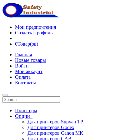
Мои предпочтения
Создать Профиль
0
Товар(ов)
Главная
Новые товары
Войти
Мой аккаунт
Оплата
Контакты
Принтеры
Опции
Для принтеров Supvan TP
Для принтеров Godex
Для принтеров Canon MK
Для принтеров CAB