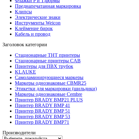
Флажки P и T-формы
Преднапечатанная маркировка
Клипсы
Электрические знаки
Инструменты Weicon
Клеймение бирок
Кабель и провод
Заголовок категории
Стационарные THT принтеры
Стационарные принтеры CAB
Принтеры для ПВХ трубок
KLAUKE
Самоламинирующиеся маркеры
Маркеры однознаковые CBMR25
Этикетки для маркировки (шильдики)
Маркеры однознаковые Cembre
Принтер BRADY BMP21 PLUS
Принтер BRADY BMP 41
Принтер BRADY BMP 51
Принтер BRADY BMP 53
Принтер BRADY BMP71
Производители