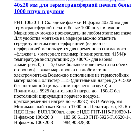
40х20 мм для термотрансферной печати белы
1000 штук в рулоне
FHT-10620-1-1 Складные флажки H-форма 40х20 мм для
термотрансферной печати белые 1000 штук в рулоне
Маркировку можно производить на любом этапе монтажа
Для удобства монтажа на маркере можно отметить
середину цветом или перфорацией (вариант с
перфорацией используется для временного снимаемого
«флажка»). • материал: полимер (полипропилен 41544)•
температура эксплуатации: до +80°С• для кабеля
диаметром: 0,5 — 5,0 мм• большое поле печати на обеих
сторонах флажка• маркировка на любом этапе
электромонтажа Возможно исполнение из термостойких
материалов Полиэстер 1115 (длительный нагрев до +150
без постоянной циркуляции горячего воздуха) и
Полиимиды 5925 (длительный нагрев до +150оС без
постоянной циркуляции горячего воздуха,
кратковременный нагрев до +300оС) SKU Размер, мм
Минимальный заказ Кол-во 1'000 шт. Цена тиража, EUR с
НДС Цена, EUR/1'000шт, евро с НДС FHT-1115-F10620-1
Н-флажок 106х20 3 183,60 61,20 FHT-5925-F10620-1-
Н-флажок 106х20 3 984,90 328,30