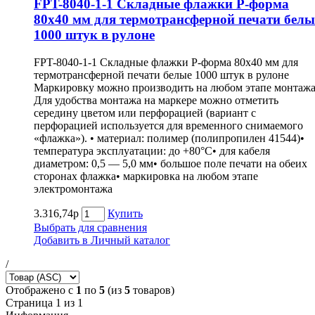
FPT-8040-1-1 Складные флажки P-форма
80х40 мм для термотрансферной печати белы
1000 штук в рулоне
FPT-8040-1-1 Складные флажки P-форма 80х40 мм для
термотрансферной печати белые 1000 штук в рулоне
Маркировку можно производить на любом этапе монтажа
Для удобства монтажа на маркере можно отметить
середину цветом или перфорацией (вариант с
перфорацией используется для временного снимаемого
«флажка»). • материал: полимер (полипропилен 41544)•
температура эксплуатации: до +80°С• для кабеля
диаметром: 0,5 — 5,0 мм• большое поле печати на обеих
сторонах флажка• маркировка на любом этапе
электромонтажа
3.316,74р
Купить
Выбрать для сравнения
Добавить в Личный каталог
/
Отображено с
1
по
5
(из
5
товаров)
Страница 1 из 1