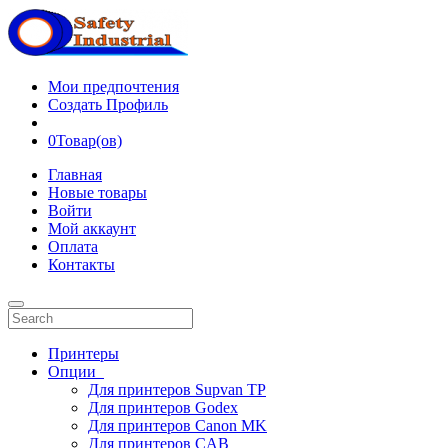
Мои предпочтения
Создать Профиль
0
Товар(ов)
Главная
Новые товары
Войти
Мой аккаунт
Оплата
Контакты
Принтеры
Опции
Для принтеров Supvan TP
Для принтеров Godex
Для принтеров Canon MK
Для принтеров CAB