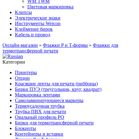
WM TWM
Цветовая маркировка
Клипсы
Электрические знаки
Инструменты Weicon
Клеймение бирок
Кабель и провод
Онлайн-магазин
»
Флажки P и T-формы
»
Флажки для
термотрансферной печати
Категории
Принтеры
Опции
Красящие ленты для печати (риббоны)
Бирки ПУЭ (треугольник, круг, квадрат)
Маркировка лентами
Самоламинирующиеся маркеры
Термоусадочная трубка
Трубка ПВХ для печати
Овальный профиль PO
Бирки для термотрансферной печати
Блокноты
Контейнеры и вставки