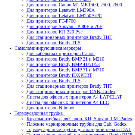
Для принтеров Canon M1 MK1500, 2500, 2600
Для принтеров Letatwin LM390A
Для принтеров Letatwin LM550A/PC
Для принтеров PT-P700
Для принтеров Supvan TP-80E и 76E
Для принтеров КП 220 Рус
Для стационарных принтеров Brady THT
Для принтеров Brady TLS
Самоламинирующиеся маркеры
Для кабельных принтеров Canon
Для принтеров Brady BMP 21 и M210
Для принтеров Brady BMP 41/51/53
Для принтеров Brady BMP 71 и M710
Для принтеров Brady IDXPERT
Для принтеров Brady TLS
Для стационарных принтеров Brady THT
Для стационарных принтеров CAB, Godex
Листы для офисных принтеров А4 LAT/ELAT
Листы для офисных принтеров А4 LLC
Для принтеров Niimbot
Термоусадочная трубка
Круглые трубки для Canon, КП, Supvan, LM, Partex
Плоские маркировочные трубки для Cab, Godex
Термоусадочные трубки для лазерной печати DAT
Термоусадочные трубки для принтеров Brady BMP