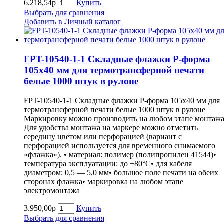
6.218,54р
Купить
Выбрать для сравнения
Добавить в Личный каталог
FPT-10540-1-1 Складные флажки P-форма
105х40 мм для термотрансферной печати
белые 1000 штук в рулоне
FPT-10540-1-1 Складные флажки P-форма 105х40 мм для
термотрансферной печати белые 1000 штук в рулоне
Маркировку можно производить на любом этапе монтажа
Для удобства монтажа на маркере можно отметить
середину цветом или перфорацией (вариант с
перфорацией используется для временного снимаемого
«флажка»). • материал: полимер (полипропилен 41544)•
температура эксплуатации: до +80°С• для кабеля
диаметром: 0,5 — 5,0 мм• большое поле печати на обеих
сторонах флажка• маркировка на любом этапе
электромонтажа
3.950,00р
Купить
Выбрать для сравнения