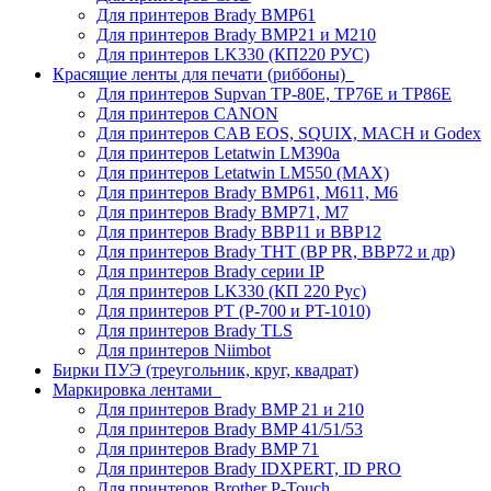
Для принтеров Brady BMP61
Для принтеров Brady BMP21 и M210
Для принтеров LK330 (КП220 РУС)
Красящие ленты для печати (риббоны)
Для принтеров Supvan TP-80E, TP76E и TP86E
Для принтеров CANON
Для принтеров CAB EOS, SQUIX, MACH и Godex
Для принтеров Letatwin LM390a
Для принтеров Letatwin LM550 (MAX)
Для принтеров Brady BMP61, M611, M6
Для принтеров Brady BMP71, M7
Для принтеров Brady BBP11 и BBP12
Для принтеров Brady THT (BP PR, BBP72 и др)
Для принтеров Brady серии IP
Для принтеров LK330 (КП 220 Рус)
Для принтеров PT (P-700 и PT-1010)
Для принтеров Brady TLS
Для принтеров Niimbot
Бирки ПУЭ (треугольник, круг, квадрат)
Маркировка лентами
Для принтеров Brady BMP 21 и 210
Для принтеров Brady BMP 41/51/53
Для принтеров Brady BMP 71
Для принтеров Brady IDXPERT, ID PRO
Для принтеров Brother P-Touch