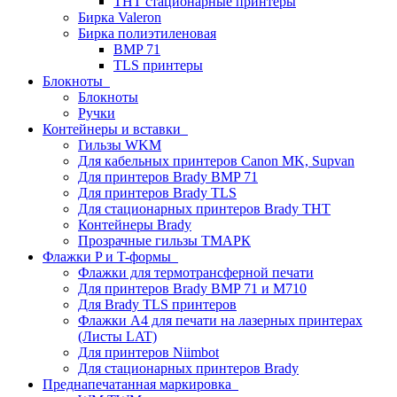
THT стационарные принтеры
Бирка Valeron
Бирка полиэтиленовая
BMP 71
TLS принтеры
Блокноты
Блокноты
Ручки
Контейнеры и вставки
Гильзы WKM
Для кабельных принтеров Canon MK, Supvan
Для принтеров Brady BMP 71
Для принтеров Brady TLS
Для стационарных принтеров Brady THT
Контейнеры Brady
Прозрачные гильзы ТМАРК
Флажки P и T-формы
Флажки для термотрансферной печати
Для принтеров Brady BMP 71 и M710
Для Brady TLS принтеров
Флажки A4 для печати на лазерных принтерах
(Листы LAT)
Для принтеров Niimbot
Для стационарных принтеров Brady
Преднапечатанная маркировка