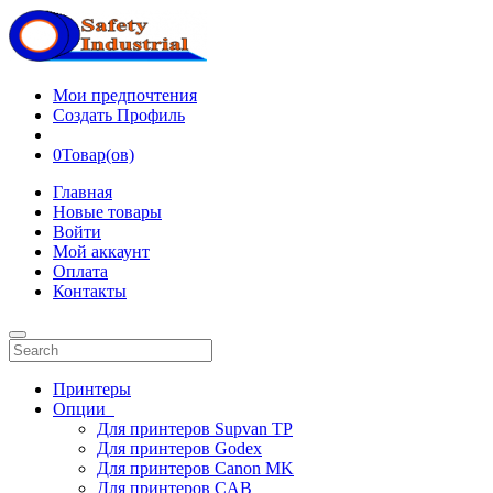
Мои предпочтения
Создать Профиль
0
Товар(ов)
Главная
Новые товары
Войти
Мой аккаунт
Оплата
Контакты
Принтеры
Опции
Для принтеров Supvan TP
Для принтеров Godex
Для принтеров Canon MK
Для принтеров CAB