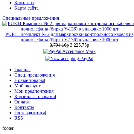
Контакты
Карта сайта
Специальные предложения
PUE11 Комплект № 2 для маркировки контрольного кабеля из
полиолефина (бирка У-136) в упаковке 1000 шт
3.794,16р
3.225,75р
Главная
|
Спец. предложения
|
Новые товары
|
Мой аккаунт
|
Мои предпочтения
|
Корзина с товарами
|
Оплата
|
Контакты
|
Гостевая книга
|
RSS
footer