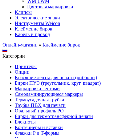
WM TWM
Цветовая маркировка
Клипсы
Электрические знаки
Инструменты Weicon
Клеймение бирок
Кабель и провод
Онлайн-магазин
»
Клеймение бирок
Категории
Принтеры
Опции
Красящие ленты для печати (риббоны)
Бирки ПУЭ (треугольник, круг, квадрат)
Маркировка лентами
Самоламинирующиеся маркеры
Термоусадочная трубка
Трубка ПВХ для печати
Овальный профиль PO
Бирки для термотрансферной печати
Блокноты
Контейнеры и вставки
Флажки P и T-формы