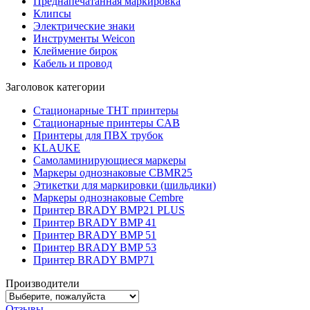
Преднапечатанная маркировка
Клипсы
Электрические знаки
Инструменты Weicon
Клеймение бирок
Кабель и провод
Заголовок категории
Стационарные THT принтеры
Стационарные принтеры CAB
Принтеры для ПВХ трубок
KLAUKE
Самоламинирующиеся маркеры
Маркеры однознаковые CBMR25
Этикетки для маркировки (шильдики)
Маркеры однознаковые Cembre
Принтер BRADY BMP21 PLUS
Принтер BRADY BMP 41
Принтер BRADY BMP 51
Принтер BRADY BMP 53
Принтер BRADY BMP71
Производители
Отзывы