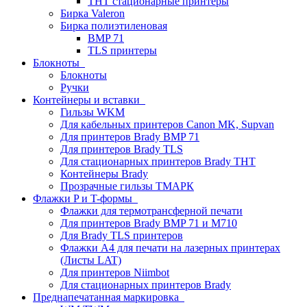
THT стационарные принтеры
Бирка Valeron
Бирка полиэтиленовая
BMP 71
TLS принтеры
Блокноты
Блокноты
Ручки
Контейнеры и вставки
Гильзы WKM
Для кабельных принтеров Canon MK, Supvan
Для принтеров Brady BMP 71
Для принтеров Brady TLS
Для стационарных принтеров Brady THT
Контейнеры Brady
Прозрачные гильзы ТМАРК
Флажки P и T-формы
Флажки для термотрансферной печати
Для принтеров Brady BMP 71 и M710
Для Brady TLS принтеров
Флажки A4 для печати на лазерных принтерах
(Листы LAT)
Для принтеров Niimbot
Для стационарных принтеров Brady
Преднапечатанная маркировка