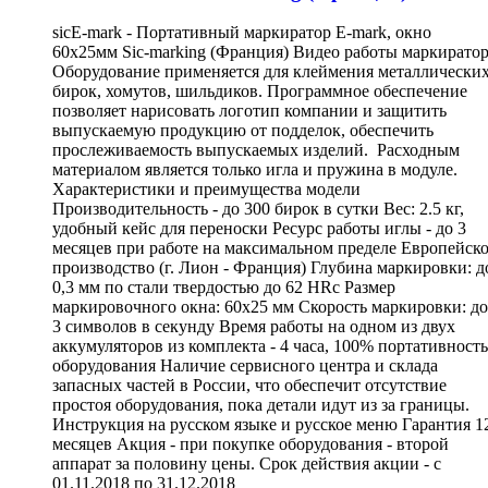
sicE-mark - Портативный маркиратор E-mark, окно
60x25мм Sic-marking (Франция) Видео работы маркирато
Оборудование применяется для клеймения металлически
бирок, хомутов, шильдиков. Программное обеспечение
позволяет нарисовать логотип компании и защитить
выпускаемую продукцию от подделок, обеспечить
прослеживаемость выпускаемых изделий. Расходным
материалом является только игла и пружина в модуле.
Характеристики и преимущества модели
Производительность - до 300 бирок в сутки Вес: 2.5 кг,
удобный кейс для переноски Ресурс работы иглы - до 3
месяцев при работе на максимальном пределе Европейск
производство (г. Лион - Франция) Глубина маркировки: д
0,3 мм по стали твердостью до 62 HRc Размер
маркировочного окна: 60х25 мм Скорость маркировки: до
3 символов в секунду Время работы на одном из двух
аккумуляторов из комплекта - 4 часа, 100% портативность
оборудования Наличие сервисного центра и склада
запасных частей в России, что обеспечит отсутствие
простоя оборудования, пока детали идут из за границы.
Инструкция на русском языке и русское меню Гарантия 1
месяцев Акция - при покупке оборудования - второй
аппарат за половину цены. Срок действия акции - с
01.11.2018 по 31.12.2018