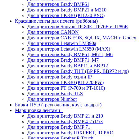
Для принтеров Brady BMP61
Для принтеров Brady BMP21 и M210
Для принтеров LK330 (КП220 РУС)
Красящие ленты для печати (риббоны)
Для принтеров Supvan TP-80E, TP76E и TP86E
Для принтеров CANON
Для принтеров CAB EOS, SQUIX, MACH и Godex
Для принтеров Letatwin LM390a
Для принтеров Letatwin LM550 (MAX)
Для принтеров Brady BMP61, M611, M6
Для принтеров Brady BMP71, M7
Для принтеров Brady BBP11 и BBP12
Для принтеров Brady THT (BP PR, BBP72 и др)
Для принтеров Brady серии IP
Для принтеров LK330 (КП 220 Рус)
Для принтеров PT (P-700 и PT-1010)
Для принтеров Brady TLS
Для принтеров Niimbot
Бирки ПУЭ (треугольник, круг, квадрат)
Маркировка лентами
Для принтеров Brady BMP 21 и 210
Для принтеров Brady BMP 41/51/53
Для принтеров Brady BMP 71
Для принтеров Brady IDXPERT, ID PRO
Для принтеров Brother P-Touch