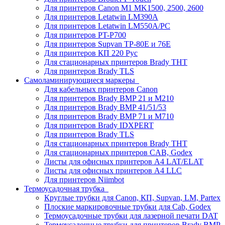
Для принтеров Canon M1 MK1500, 2500, 2600
Для принтеров Letatwin LM390A
Для принтеров Letatwin LM550A/PC
Для принтеров PT-P700
Для принтеров Supvan TP-80E и 76E
Для принтеров КП 220 Рус
Для стационарных принтеров Brady THT
Для принтеров Brady TLS
Самоламинирующиеся маркеры
Для кабельных принтеров Canon
Для принтеров Brady BMP 21 и M210
Для принтеров Brady BMP 41/51/53
Для принтеров Brady BMP 71 и M710
Для принтеров Brady IDXPERT
Для принтеров Brady TLS
Для стационарных принтеров Brady THT
Для стационарных принтеров CAB, Godex
Листы для офисных принтеров А4 LAT/ELAT
Листы для офисных принтеров А4 LLC
Для принтеров Niimbot
Термоусадочная трубка
Круглые трубки для Canon, КП, Supvan, LM, Partex
Плоские маркировочные трубки для Cab, Godex
Термоусадочные трубки для лазерной печати DAT
Термоусадочные трубки для принтеров Brady BMP