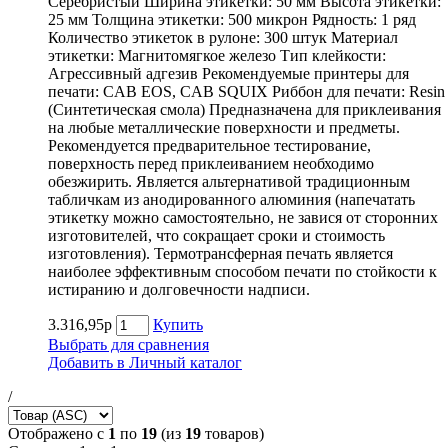
Серебристый Ширина этикетки: 50 мм Высота этикетки:
25 мм Толщина этикетки: 500 микрон Рядность: 1 ряд
Количество этикеток в рулоне: 300 штук Материал
этикетки: Магнитомягкое железо Тип клейкости:
Агрессивный адгезив Рекомендуемые принтеры для
печати: CAB EOS, CAB SQUIX Риббон для печати: Resin
(Синтетическая смола) Предназначена для приклеивания
на любые металлические поверхности и предметы.
Рекомендуется предварительное тестирование,
поверхность перед приклеиванием необходимо
обезжирить. Является альтернативой традиционным
табличкам из анодированного алюминия (напечатать
этикетку можно самостоятельно, не завися от сторонних
изготовителей, что сокращает сроки и стоимость
изготовления). Термотрансферная печать является
наиболее эффективным способом печати по стойкости к
истиранию и долговечности надписи.
3.316,95р
Купить
Выбрать для сравнения
Добавить в Личный каталог
/
Отображено с
1
по
19
(из
19
товаров)