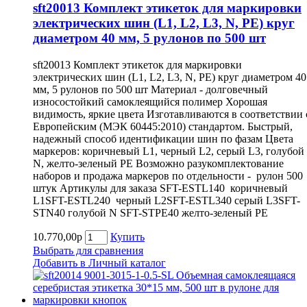
sft20013 Комплект этикеток для маркировки
электрических шин (L1, L2, L3, N, PE) круг
диаметром 40 мм, 5 рулонов по 500 шт
sft20013 Комплект этикеток для маркировки
электрических шин (L1, L2, L3, N, PE) круг диаметром 40
мм, 5 рулонов по 500 шт Материал - долговечный
износостойкий самоклеящийся полимер Хорошая
видимость, яркие цвета Изготавливаются в соответствии 
Европейским (МЭК 60445:2010) стандартом. Быстрый,
надежный способ идентификации шин по фазам Цвета
маркеров: коричневый L1, черный L2, серый L3, голубой
N, желто-зеленый PE Возможно разукомплектование
наборов и продажа маркеров по отдельности - рулон 500
штук Артикулы для заказа SFT-ESTL140 коричневый
L1SFT-ESTL240 черный L2SFT-ESTL340 серый L3SFT-
STN40 голубой N SFT-STPE40 желто-зеленый PE
10.770,00р
Купить
Выбрать для сравнения
Добавить в Личный каталог