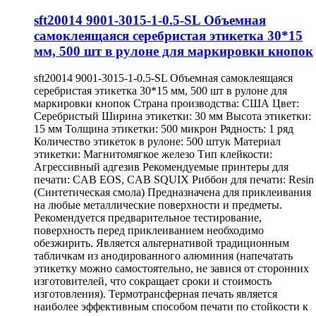
sft20014 9001-3015-1-0.5-SL Объемная
самоклеящаяся серебристая этикетка 30*15
мм, 500 шт в рулоне для маркировки кнопок
sft20014 9001-3015-1-0.5-SL Объемная самоклеящаяся
серебристая этикетка 30*15 мм, 500 шт в рулоне для
маркировки кнопок Страна производства: США Цвет:
Серебристый Ширина этикетки: 30 мм Высота этикетки:
15 мм Толщина этикетки: 500 микрон Рядность: 1 ряд
Количество этикеток в рулоне: 500 штук Материал
этикетки: Магнитомягкое железо Тип клейкости:
Агрессивный адгезив Рекомендуемые принтеры для
печати: CAB EOS, CAB SQUIX Риббон для печати: Resin
(Синтетическая смола) Предназначена для приклеивания
на любые металлические поверхности и предметы.
Рекомендуется предварительное тестирование,
поверхность перед приклеиванием необходимо
обезжирить. Является альтернативой традиционным
табличкам из анодированного алюминия (напечатать
этикетку можно самостоятельно, не завися от сторонних
изготовителей, что сокращает сроки и стоимость
изготовления). Термотрансферная печать является
наиболее эффективным способом печати по стойкости к