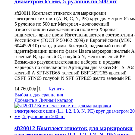
диаметром 65 мм, 5 рулонов по 500 шт
sft20011 Комплект этикеток для маркировки
электрических шин (A, B, С, N, PE) круг диаметром 65 мм
5 рулонов по 500 шт Материал - долговечный
износостойкий самоклеящийся полимер Хорошая
видимость, яркие цвета Изготавливаются в соответствии 
Российским (ГОСТ Р 50462-2009) и Европейским (МЭК
60445:2010) стандартами. Быстрый, надежный способ
идентификации шин по фазам Цвета маркеров: желтый А
зеленый В, красный С, голубой N, желто-зеленый PE
Возможно разукомплектование наборов и продажа
маркеров по отдельности Артикулы для заказа SFT-STA6
желтый А SFT-STВ65 зеленый ВSFT-STС65 красный
СSFT-STN65 голубой N SFT-STPE65 желто-зеленый PE
14.760,00р
Купить
Выбрать для сравнения
Добавить в Личный каталог
sft20012 Комплект этикеток для маркировки
электрических шин (L1, L2, L3, N, PE) круг