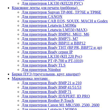
Для принтеров LK330 (КП220 РУС)
Красящие ленты для печати (риббоны)
Для принтеров Supvan TP-80E, TP76E и TP86E
Для принтеров CANON
Для принтеров CAB EOS, SQUIX, MACH и Godex
Для принтеров Letatwin LM390a
Для принтеров Letatwin LM550 (MAX)
Для принтеров Brady BMP61, M611, M6
Для принтеров Brady BMP71, M7
Для принтеров Brady BBP11 и BBP12
Для принтеров Brady THT (BP PR, BBP72 и др)
Для принтеров Brady серии IP
Для принтеров LK330 (КП 220 Рус)
Для принтеров PT (P-700 и PT-1010)
Для принтеров Brady TLS
Для принтеров Niimbot
Бирки ПУЭ (треугольник, круг, квадрат)
Маркировка лентами
Для принтеров Brady BMP 21 и 210
Для принтеров Brady BMP 41/51/53
Для принтеров Brady BMP 71
Для принтеров Brady IDXPERT, ID PRO
Для принтеров Brother P-Touch
Для принтеров Canon M1 MK1500, 2500, 2600
Для принтеров Letatwin LM390A