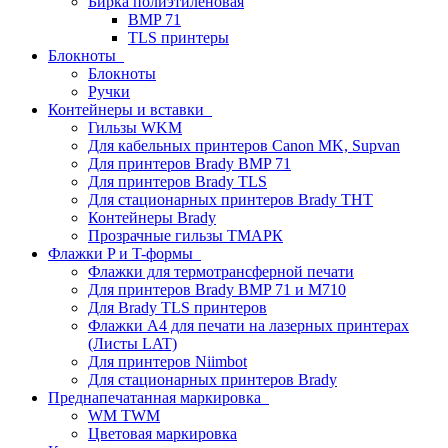
Бирка полиэтиленовая
BMP 71
TLS принтеры
Блокноты
Блокноты
Ручки
Контейнеры и вставки
Гильзы WKM
Для кабельных принтеров Canon MK, Supvan
Для принтеров Brady BMP 71
Для принтеров Brady TLS
Для стационарных принтеров Brady THT
Контейнеры Brady
Прозрачные гильзы ТМАРК
Флажки P и T-формы
Флажки для термотрансферной печати
Для принтеров Brady BMP 71 и M710
Для Brady TLS принтеров
Флажки A4 для печати на лазерных принтерах
(Листы LAT)
Для принтеров Niimbot
Для стационарных принтеров Brady
Преднапечатанная маркировка
WM TWM
Цветовая маркировка