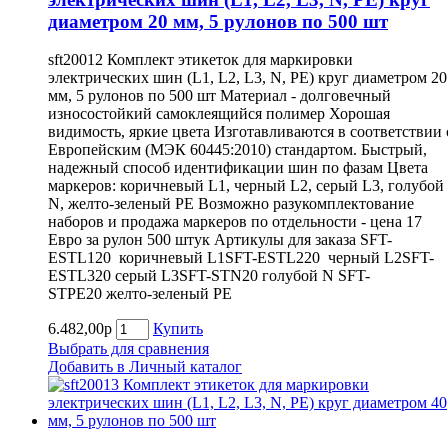
диаметром 20 мм, 5 рулонов по 500 шт
sft20012 Комплект этикеток для маркировки
электрических шин (L1, L2, L3, N, PE) круг диаметром 20
мм, 5 рулонов по 500 шт Материал - долговечный
износостойкий самоклеящийся полимер Хорошая
видимость, яркие цвета Изготавливаются в соответствии 
Европейским (МЭК 60445:2010) стандартом. Быстрый,
надежный способ идентификации шин по фазам Цвета
маркеров: коричневый L1, черный L2, серый L3, голубой
N, желто-зеленый PE Возможно разукомплектование
наборов и продажа маркеров по отдельности - цена 17
Евро за рулон 500 штук Артикулы для заказа SFT-
ESTL120 коричневый L1SFT-ESTL220 черный L2SFT-
ESTL320 серый L3SFT-STN20 голубой N SFT-
STPE20 желто-зеленый PE
6.482,00р
Купить
Выбрать для сравнения
Добавить в Личный каталог