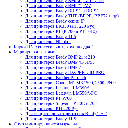
Для принтеров Brady BMP61, M611, M6
Для принтеров Brady BMP71, M7
Для принтеров Brady BBP11 и BBP12
Для принтеров Brady THT (BP PR, BBP72 и др)
Для принтеров Brady серии IP
Для принтеров LK330 (КП 220 Рус)
Для принтеров PT (P-700 и PT-1010)
Для принтеров Brady TLS
Для принтеров Niimbot
Бирки ПУЭ (треугольник, круг, квадрат)
Маркировка лентами
Для принтеров Brady BMP 21 и 210
Для принтеров Brady BMP 41/51/53
Для принтеров Brady BMP 71
Для принтеров Brady IDXPERT, ID PRO
Для принтеров Brother P-Touch
Для принтеров Canon M1 MK1500, 2500, 2600
Для принтеров Letatwin LM390A
Для принтеров Letatwin LM550A/PC
Для принтеров PT-P700
Для принтеров Supvan TP-80E и 76E
Для принтеров КП 220 Рус
Для стационарных принтеров Brady THT
Для принтеров Brady TLS
Самоламинирующиеся маркеры