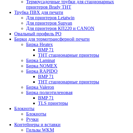
Термоусадочные трубки для стационарных
принтеров Brady THT
Трубка ПВХ для печати
Для принтеров Letatwin
Для принтеров Supvan
Для принтеров КП220 и CANON
Овальный профиль PO
Бирки для термотрансферной печати
Бирка Heatex
BMP 71
THT стационарные принтеры
Бирка Laminat
Бирка NOMEX
Бирка RAPIDO
BMP 71
THT стационарные принтеры
Бирка Valeron
Бирка полиэтиленовая
BMP 71
TLS принтеры
Блокноты
Блокноты
Ручки
Контейнеры и вставки
Гильзы WKM