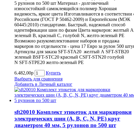
5 рулонов по 500 шт Материал - долговечный
износостойкий самоклеящийся полимер Хорошая
видимость, яркие цвета Изготавливаются в соответствии 
Российским (ГОСТ Р 50462-2009) и Европейским (МЭК
60445:2010) стандартами. Быстрый, надежный способ
идентификации шин по фазам Цвета маркеров: желтый А
зеленый В, красный С, голубой N, желто-зеленый PE
Возможно разукомплектование наборов и продажа
маркеров по отдельности - цена 17 Евро за рулон 500 шту
Артикулы для заказа SFT-STA20 желтый А SFT-STВ20
зеленый ВSFT-STС20 красный СSFT-STN20 голубой
N SFT-STPE20 желто-зеленый PE
6.482,00р
Купить
Выбрать для сравнения
Добавить в Личный каталог
sft20010 Комплект этикеток для маркировки
электрических шин (A, B, С, N, PE) круг
диаметром 40 мм, 5 рулонов по 500 шт