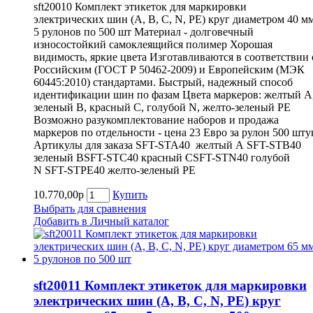
sft20010 Комплект этикеток для маркировки
электрических шин (A, B, С, N, PE) круг диаметром 40 мм
5 рулонов по 500 шт Материал - долговечный
износостойкий самоклеящийся полимер Хорошая
видимость, яркие цвета Изготавливаются в соответствии 
Российским (ГОСТ Р 50462-2009) и Европейским (МЭК
60445:2010) стандартами. Быстрый, надежный способ
идентификации шин по фазам Цвета маркеров: желтый А
зеленый В, красный С, голубой N, желто-зеленый PE
Возможно разукомплектование наборов и продажа
маркеров по отдельности - цена 23 Евро за рулон 500 шту
Артикулы для заказа SFT-STA40 желтый А SFT-STВ40
зеленый ВSFT-STС40 красный СSFT-STN40 голубой
N SFT-STPE40 желто-зеленый PE
10.770,00р
Купить
Выбрать для сравнения
Добавить в Личный каталог
sft20011 Комплект этикеток для маркировки
электрических шин (A, B, С, N, PE) круг