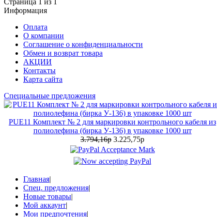
Страница 1 из 1
Информация
Оплата
О компании
Соглашение о конфиденциальности
Обмен и возврат товара
АКЦИИ
Контакты
Карта сайта
Специальные предложения
PUE11 Комплект № 2 для маркировки контрольного кабеля из
полиолефина (бирка У-136) в упаковке 1000 шт
3.794,16р
3.225,75р
Главная
|
Спец. предложения
|
Новые товары
|
Мой аккаунт
|
Мои предпочтения
|