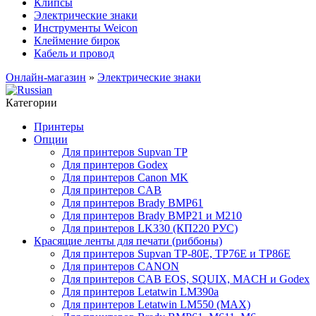
Клипсы
Электрические знаки
Инструменты Weicon
Клеймение бирок
Кабель и провод
Онлайн-магазин
»
Электрические знаки
Категории
Принтеры
Опции
Для принтеров Supvan TP
Для принтеров Godex
Для принтеров Canon MK
Для принтеров CAB
Для принтеров Brady BMP61
Для принтеров Brady BMP21 и M210
Для принтеров LK330 (КП220 РУС)
Красящие ленты для печати (риббоны)
Для принтеров Supvan TP-80E, TP76E и TP86E
Для принтеров CANON
Для принтеров CAB EOS, SQUIX, MACH и Godex
Для принтеров Letatwin LM390a
Для принтеров Letatwin LM550 (MAX)