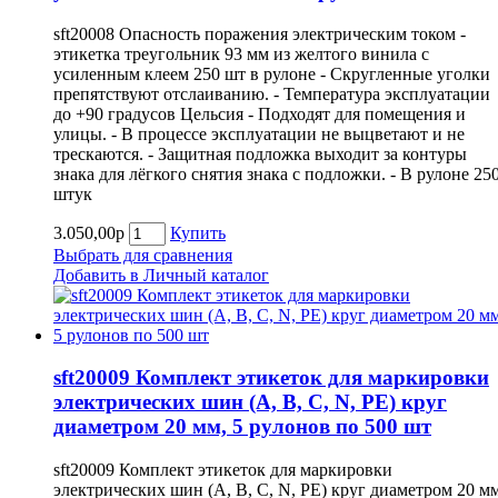
sft20008 Опасность поражения электрическим током -
этикетка треугольник 93 мм из желтого винила с
усиленным клеем 250 шт в рулоне - Скругленные уголки
препятствуют отслаиванию. - Температура эксплуатации
до +90 градусов Цельсия - Подходят для помещения и
улицы. - В процессе эксплуатации не выцветают и не
трескаются. - Защитная подложка выходит за контуры
знака для лёгкого снятия знака с подложки. - В рулоне 25
штук
3.050,00р
Купить
Выбрать для сравнения
Добавить в Личный каталог
sft20009 Комплект этикеток для маркировки
электрических шин (A, B, С, N, PE) круг
диаметром 20 мм, 5 рулонов по 500 шт
sft20009 Комплект этикеток для маркировки
электрических шин (A, B, С, N, PE) круг диаметром 20 мм