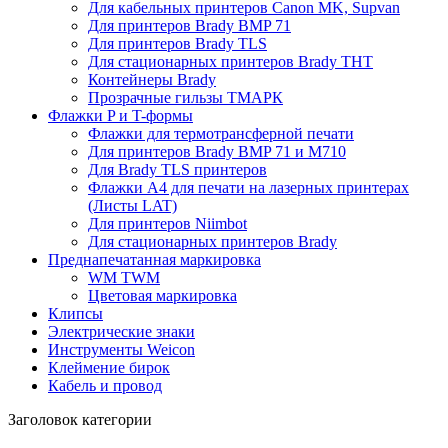
Для кабельных принтеров Canon MK, Supvan
Для принтеров Brady BMP 71
Для принтеров Brady TLS
Для стационарных принтеров Brady THT
Контейнеры Brady
Прозрачные гильзы ТМАРК
Флажки P и T-формы
Флажки для термотрансферной печати
Для принтеров Brady BMP 71 и M710
Для Brady TLS принтеров
Флажки A4 для печати на лазерных принтерах
(Листы LAT)
Для принтеров Niimbot
Для стационарных принтеров Brady
Преднапечатанная маркировка
WM TWM
Цветовая маркировка
Клипсы
Электрические знаки
Инструменты Weicon
Клеймение бирок
Кабель и провод
Заголовок категории