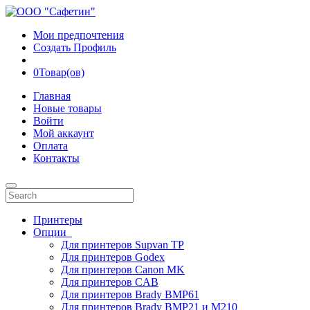
Мои предпочтения
Создать Профиль
0
Товар(ов)
Главная
Новые товары
Войти
Мой аккаунт
Оплата
Контакты
Принтеры
Опции
Для принтеров Supvan TP
Для принтеров Godex
Для принтеров Canon MK
Для принтеров CAB
Для принтеров Brady BMP61
Для принтеров Brady BMP21 и M210