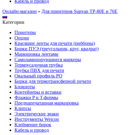
Кабель и провод
Онлайн-магазин
»
Для принтеров Supvan TP-80E и 76E
Категории
Принтеры
Опции
Красящие ленты для печати (риббоны)
Бирки ПУЭ (треугольник, круг, квадрат)
Маркировка лентами
Самоламинирующиеся маркеры
Термоусадочная трубка
Трубка ПВХ для печати
Овальный профиль PO
Бирки для термотрансферной печати
Блокноты
Контейнеры и вставки
Флажки P и T-формы
Преднапечатанная маркировка
Клипсы
Электрические знаки
Инструменты Weicon
Клеймение бирок
Кабель и провод