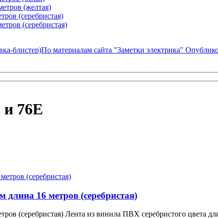
етров (желтая)
тров (серебристая)
етров (серебристая)
По материалам сайта "Заметки электрика" Опубликов
 и 76E
 длина 16 метров (серебристая)
тров (серебристая) Лента из винила ПВХ серебристого цвета дл