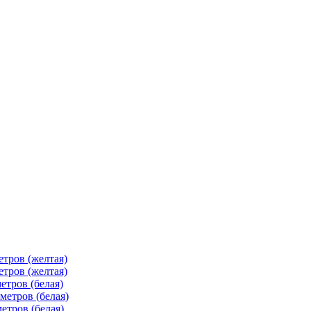
тров (желтая)
тров (желтая)
етров (белая)
метров (белая)
етров (белая)