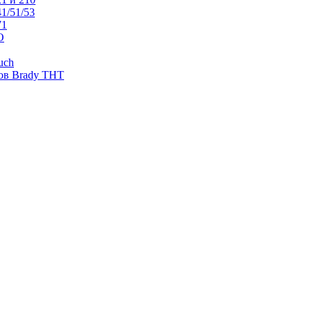
1/51/53
71
O
uch
ов Brady THT