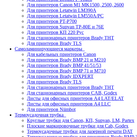
Для принтеров Canon M1 MK1500, 2500, 2600
Для принтеров Letatwin LM390A
Для принтеров Letatwin LM550A/PC
Для принтеров PT-P700
Для принтеров Supvan TP-80E и 76E
Для принтеров КП 220 Рус
Для стационарных принтеров Brady THT
Для принтеров Brady TLS
Самоламинирующиеся маркеры
Для кабельных принтеров Canon
Для принтеров Brady BMP 21 и M210
Для принтеров Brady BMP 41/51/53
Для принтеров Brady BMP 71 и M710
Для принтеров Brady IDXPERT
Для принтеров Brady TLS
Для стационарных принтеров Brady THT
Для стационарных принтеров CAB, Godex
Листы для офисных принтеров А4 LAT/ELAT
Листы для офисных принтеров А4 LLC
Для принтеров Niimbot
Термоусадочная трубка
Круглые трубки для Canon, КП, Supvan, LM, Partex
Плоские маркировочные трубки для Cab, Godex
Термоусадочные трубки для лазерной печати DAT
Термоусадочные трубки для принтеров Brady BMP 2