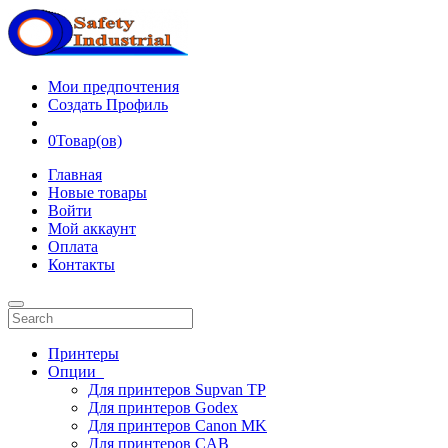
Мои предпочтения
Создать Профиль
0
Товар(ов)
Главная
Новые товары
Войти
Мой аккаунт
Оплата
Контакты
Принтеры
Опции
Для принтеров Supvan TP
Для принтеров Godex
Для принтеров Canon MK
Для принтеров CAB