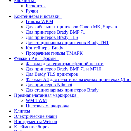
Блокноты
Блокноты
Ручки
Контейнеры и вставки
Гильзы WKM
Для кабельных принтеров Canon MK, Supvan
Для принтеров Brady BMP 71
Для принтеров Brady TLS
Для стационарных принтеров Brady THT
Контейнеры Brady
Прозрачные гильзы ТМАРК
Флажки P и T-формы
Флажки для термотрансферной печати
Для принтеров Brady BMP 71 и M710
Для Brady TLS принтеров
Флажки A4 для печати на лазерных принтерах (Ли
Для принтеров Niimbot
Для стационарных принтеров Brady
Преднапечатанная маркировка
WM TWM
Цветовая маркировка
Клипсы
Электрические знаки
Инструменты Weicon
Клеймение бирок