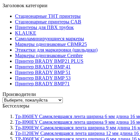
Заголовок категории
Стационарные THT принтеры
Стационарные принтеры CAB
Принтеры для ПВХ трубок
KLAUKE
Самоламинирующиеся маркеры
Маркеры однознаковые CBMR25
Этикетки для маркировки (шильдики)
Маркеры однознаковые Cembre
Принтер BRADY BMP21 PLUS
Принтер BRADY BMP 41
Принтер BRADY BMP 51
Принтер BRADY BMP 53
Принтер BRADY BMP71
Производители
Бестселлеры
Tp-I060EY Самоклеящаяся лента ширина 6 мм длина 16 ме
Tp-I090EY Самоклеящаяся лента ширина 9 мм длина 16 ме
Tp-I090EW Самоклеящаяся лента ширина 9 мм длина 16 м
Tp-I120EW Самоклеящаяся лента ширина 12 мм длина 16 
TP-I060EW Самоклеящаяся лента ширина 6 мм длина 16 м