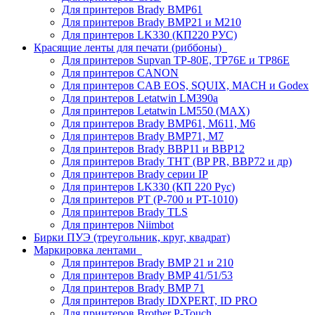
Для принтеров Brady BMP61
Для принтеров Brady BMP21 и M210
Для принтеров LK330 (КП220 РУС)
Красящие ленты для печати (риббоны)
Для принтеров Supvan TP-80E, TP76E и TP86E
Для принтеров CANON
Для принтеров CAB EOS, SQUIX, MACH и Godex
Для принтеров Letatwin LM390a
Для принтеров Letatwin LM550 (MAX)
Для принтеров Brady BMP61, M611, M6
Для принтеров Brady BMP71, M7
Для принтеров Brady BBP11 и BBP12
Для принтеров Brady THT (BP PR, BBP72 и др)
Для принтеров Brady серии IP
Для принтеров LK330 (КП 220 Рус)
Для принтеров PT (P-700 и PT-1010)
Для принтеров Brady TLS
Для принтеров Niimbot
Бирки ПУЭ (треугольник, круг, квадрат)
Маркировка лентами
Для принтеров Brady BMP 21 и 210
Для принтеров Brady BMP 41/51/53
Для принтеров Brady BMP 71
Для принтеров Brady IDXPERT, ID PRO
Для принтеров Brother P-Touch