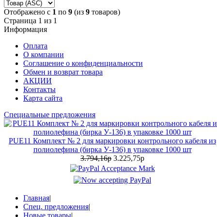
Отображено с
1
по
9
(из
9
товаров)
Страница 1 из 1
Информация
Оплата
О компании
Соглашение о конфиденциальности
Обмен и возврат товара
АКЦИИ
Контакты
Карта сайта
Специальные предложения
PUE11 Комплект № 2 для маркировки контрольного кабеля из
полиолефина (бирка У-136) в упаковке 1000 шт
3.794,16р
3.225,75р
Главная
|
Спец. предложения
|
Новые товары
|