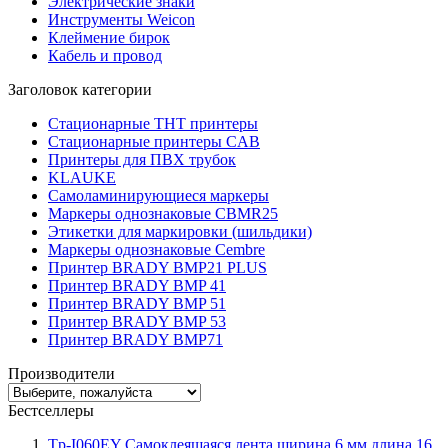
Электрические знаки
Инструменты Weicon
Клеймение бирок
Кабель и провод
Заголовок категории
Стационарные THT принтеры
Стационарные принтеры CAB
Принтеры для ПВХ трубок
KLAUKE
Самоламинирующиеся маркеры
Маркеры однознаковые CBMR25
Этикетки для маркировки (шильдики)
Маркеры однознаковые Cembre
Принтер BRADY BMP21 PLUS
Принтер BRADY BMP 41
Принтер BRADY BMP 51
Принтер BRADY BMP 53
Принтер BRADY BMP71
Производители
Бестселлеры
Tp-I060EY Самоклеящаяся лента ширина 6 мм длина 16