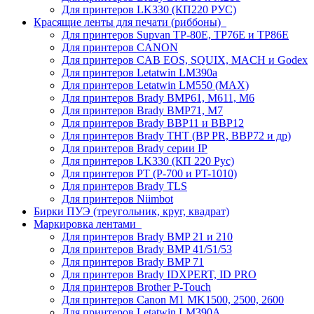
Для принтеров LK330 (КП220 РУС)
Красящие ленты для печати (риббоны)
Для принтеров Supvan TP-80E, TP76E и TP86E
Для принтеров CANON
Для принтеров CAB EOS, SQUIX, MACH и Godex
Для принтеров Letatwin LM390a
Для принтеров Letatwin LM550 (MAX)
Для принтеров Brady BMP61, M611, M6
Для принтеров Brady BMP71, M7
Для принтеров Brady BBP11 и BBP12
Для принтеров Brady THT (BP PR, BBP72 и др)
Для принтеров Brady серии IP
Для принтеров LK330 (КП 220 Рус)
Для принтеров PT (P-700 и PT-1010)
Для принтеров Brady TLS
Для принтеров Niimbot
Бирки ПУЭ (треугольник, круг, квадрат)
Маркировка лентами
Для принтеров Brady BMP 21 и 210
Для принтеров Brady BMP 41/51/53
Для принтеров Brady BMP 71
Для принтеров Brady IDXPERT, ID PRO
Для принтеров Brother P-Touch
Для принтеров Canon M1 MK1500, 2500, 2600
Для принтеров Letatwin LM390A