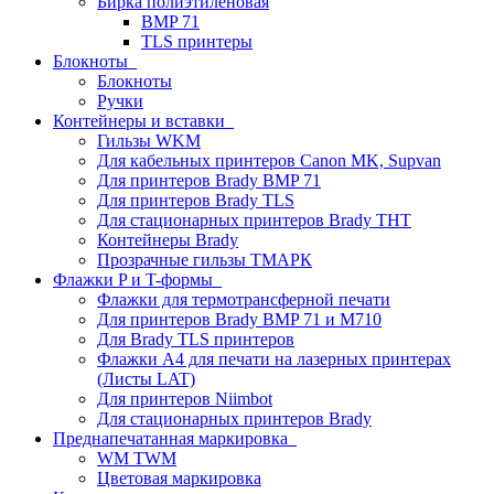
Бирка полиэтиленовая
BMP 71
TLS принтеры
Блокноты
Блокноты
Ручки
Контейнеры и вставки
Гильзы WKM
Для кабельных принтеров Canon MK, Supvan
Для принтеров Brady BMP 71
Для принтеров Brady TLS
Для стационарных принтеров Brady THT
Контейнеры Brady
Прозрачные гильзы ТМАРК
Флажки P и T-формы
Флажки для термотрансферной печати
Для принтеров Brady BMP 71 и M710
Для Brady TLS принтеров
Флажки A4 для печати на лазерных принтерах
(Листы LAT)
Для принтеров Niimbot
Для стационарных принтеров Brady
Преднапечатанная маркировка
WM TWM
Цветовая маркировка