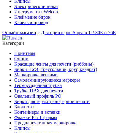
Клипсы
Электрические знаки
Инструменты Weicon
Клеймение бирок
Кабель и провод
Онлайн-магазин
»
Для принтеров Supvan TP-80E и 76E
Категории
Принтеры
Опции
Красящие ленты для печати (риббоны)
Бирки ПУЭ (треугольник, круг, квадрат)
Маркировка лентами
Самоламинирующиеся маркеры
Термоусадочная трубка
Трубка ПВХ для печати
Овальный профиль PO
Бирки для термотрансферной печати
Блокноты
Контейнеры и вставки
Флажки P и T-формы
Преднапечатанная маркировка
Клипсы