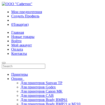
Мои предпочтения
Создать Профиль
0
Товар(ов)
Главная
Новые товары
Войти
Мой аккаунт
Оплата
Контакты
Принтеры
Опции
Для принтеров Supvan TP
Для принтеров Godex
Для принтеров Canon MK
Для принтеров CAB
Для принтеров Brady BMP61
Для принтеров Brady BMP21 и M210