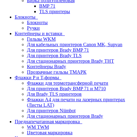
Бирка полиэтиленовая
BMP 71
TLS принтеры
Блокноты
Блокноты
Ручки
Контейнеры и вставки
Гильзы WKM
Для кабельных принтеров Canon MK, Supvan
Для принтеров Brady BMP 71
Для принтеров Brady TLS
Для стационарных принтеров Brady THT
Контейнеры Brady
Прозрачные гильзы ТМАРК
Флажки P и T-формы
Флажки для термотрансферной печати
Для принтеров Brady BMP 71 и M710
Для Brady TLS принтеров
Флажки A4 для печати на лазерных принтерах
(Листы LAT)
Для принтеров Niimbot
Для стационарных принтеров Brady
Преднапечатанная маркировка
WM TWM
Цветовая маркировка