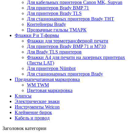
Для кабельных принтеров Canon MK, Supvan
Для принтеров Brady BMP 71
Для принтеров Brady TLS
Для стационарных принтеров Brady THT
Контейнеры Brady
Прозрачные гильзы ТМАРК
Флажки P и T-формы
Флажки для термотрансферной печати
Для принтеров Brady BMP 71 и M710
Для Brady TLS принтеров
Флажки A4 для печати на лазерных принтерах
(Листы LAT)
Для принтеров Niimbot
Для стационарных принтеров Brady
Преднапечатанная маркировка
WM TWM
Цветовая маркировка
Клипсы
Электрические знаки
Инструменты Weicon
Клеймение бирок
Кабель и провод
Заголовок категории