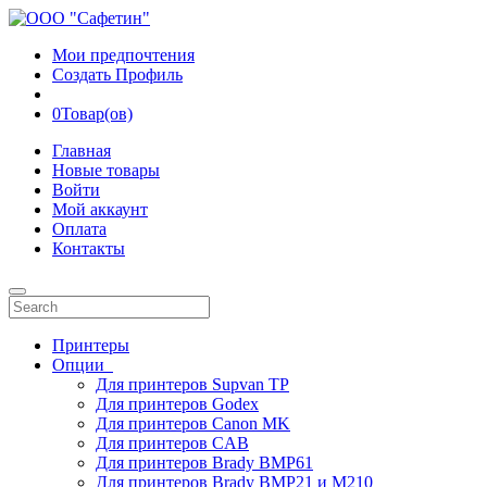
Мои предпочтения
Создать Профиль
0
Товар(ов)
Главная
Новые товары
Войти
Мой аккаунт
Оплата
Контакты
Принтеры
Опции
Для принтеров Supvan TP
Для принтеров Godex
Для принтеров Canon MK
Для принтеров CAB
Для принтеров Brady BMP61
Для принтеров Brady BMP21 и M210