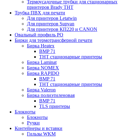
Термоусадочные трубки для стационарных
принтеров Brady THT
Трубка ПВХ для печати
Для принтеров Letatwin
Для принтеров Supvan
Для принтеров КП220 и CANON
Овальный профиль PO
Бирки для термотрансферной печати
Бирка Heatex
BMP 71
THT стационарные принтеры
Бирка Laminat
Бирка NOMEX
Бирка RAPIDO
BMP 71
THT стационарные принтеры
Бирка Valeron
Бирка полиэтиленовая
BMP 71
TLS принтеры
Блокноты
Блокноты
Ручки
Контейнеры и вставки
Гильзы WKM