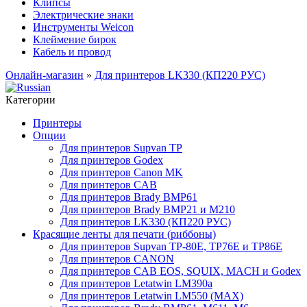
Клипсы
Электрические знаки
Инструменты Weicon
Клеймение бирок
Кабель и провод
Онлайн-магазин
»
Для принтеров LK330 (КП220 РУС)
Категории
Принтеры
Опции
Для принтеров Supvan TP
Для принтеров Godex
Для принтеров Canon MK
Для принтеров CAB
Для принтеров Brady BMP61
Для принтеров Brady BMP21 и M210
Для принтеров LK330 (КП220 РУС)
Красящие ленты для печати (риббоны)
Для принтеров Supvan TP-80E, TP76E и TP86E
Для принтеров CANON
Для принтеров CAB EOS, SQUIX, MACH и Godex
Для принтеров Letatwin LM390a
Для принтеров Letatwin LM550 (MAX)