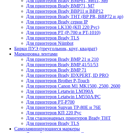
Для принтеров Brady BMP61, M611, M6
Для принтеров Brady BMP71, M7
Для принтеров Brady BBP11 и BBP12
Для принтеров Brady THT (BP PR, BBP72 и др)
Для принтеров Brady серии IP
Для принтеров LK330 (КП 220 Рус)
Для принтеров PT (P-700 и PT-1010)
Для принтеров Brady TLS
Для принтеров Niimbot
Бирки ПУЭ (треугольник, круг, квадрат)
Маркировка лентами
Для принтеров Brady BMP 21 и 210
Для принтеров Brady BMP 41/51/53
Для принтеров Brady BMP 71
Для принтеров Brady IDXPERT, ID PRO
Для принтеров Brother P-Touch
Для принтеров Canon M1 MK1500, 2500, 2600
Для принтеров Letatwin LM390A
Для принтеров Letatwin LM550A/PC
Для принтеров PT-P700
Для принтеров Supvan TP-80E и 76E
Для принтеров КП 220 Рус
Для стационарных принтеров Brady THT
Для принтеров Brady TLS
Самоламинирующиеся маркеры