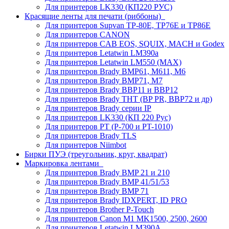
Для принтеров LK330 (КП220 РУС)
Красящие ленты для печати (риббоны)
Для принтеров Supvan TP-80E, TP76E и TP86E
Для принтеров CANON
Для принтеров CAB EOS, SQUIX, MACH и Godex
Для принтеров Letatwin LM390a
Для принтеров Letatwin LM550 (MAX)
Для принтеров Brady BMP61, M611, M6
Для принтеров Brady BMP71, M7
Для принтеров Brady BBP11 и BBP12
Для принтеров Brady THT (BP PR, BBP72 и др)
Для принтеров Brady серии IP
Для принтеров LK330 (КП 220 Рус)
Для принтеров PT (P-700 и PT-1010)
Для принтеров Brady TLS
Для принтеров Niimbot
Бирки ПУЭ (треугольник, круг, квадрат)
Маркировка лентами
Для принтеров Brady BMP 21 и 210
Для принтеров Brady BMP 41/51/53
Для принтеров Brady BMP 71
Для принтеров Brady IDXPERT, ID PRO
Для принтеров Brother P-Touch
Для принтеров Canon M1 MK1500, 2500, 2600
Для принтеров Letatwin LM390A