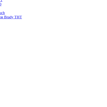
O
uch
ов Brady THT