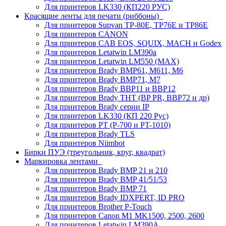
Для принтеров LK330 (КП220 РУС)
Красящие ленты для печати (риббоны)
Для принтеров Supvan TP-80E, TP76E и TP86E
Для принтеров CANON
Для принтеров CAB EOS, SQUIX, MACH и Godex
Для принтеров Letatwin LM390a
Для принтеров Letatwin LM550 (MAX)
Для принтеров Brady BMP61, M611, M6
Для принтеров Brady BMP71, M7
Для принтеров Brady BBP11 и BBP12
Для принтеров Brady THT (BP PR, BBP72 и др)
Для принтеров Brady серии IP
Для принтеров LK330 (КП 220 Рус)
Для принтеров PT (P-700 и PT-1010)
Для принтеров Brady TLS
Для принтеров Niimbot
Бирки ПУЭ (треугольник, круг, квадрат)
Маркировка лентами
Для принтеров Brady BMP 21 и 210
Для принтеров Brady BMP 41/51/53
Для принтеров Brady BMP 71
Для принтеров Brady IDXPERT, ID PRO
Для принтеров Brother P-Touch
Для принтеров Canon M1 MK1500, 2500, 2600
Для принтеров Letatwin LM390A