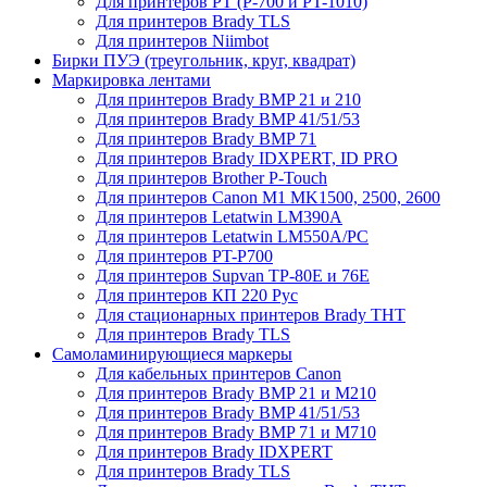
Для принтеров PT (P-700 и PT-1010)
Для принтеров Brady TLS
Для принтеров Niimbot
Бирки ПУЭ (треугольник, круг, квадрат)
Маркировка лентами
Для принтеров Brady BMP 21 и 210
Для принтеров Brady BMP 41/51/53
Для принтеров Brady BMP 71
Для принтеров Brady IDXPERT, ID PRO
Для принтеров Brother P-Touch
Для принтеров Canon M1 MK1500, 2500, 2600
Для принтеров Letatwin LM390A
Для принтеров Letatwin LM550A/PC
Для принтеров PT-P700
Для принтеров Supvan TP-80E и 76E
Для принтеров КП 220 Рус
Для стационарных принтеров Brady THT
Для принтеров Brady TLS
Самоламинирующиеся маркеры
Для кабельных принтеров Canon
Для принтеров Brady BMP 21 и M210
Для принтеров Brady BMP 41/51/53
Для принтеров Brady BMP 71 и M710
Для принтеров Brady IDXPERT
Для принтеров Brady TLS