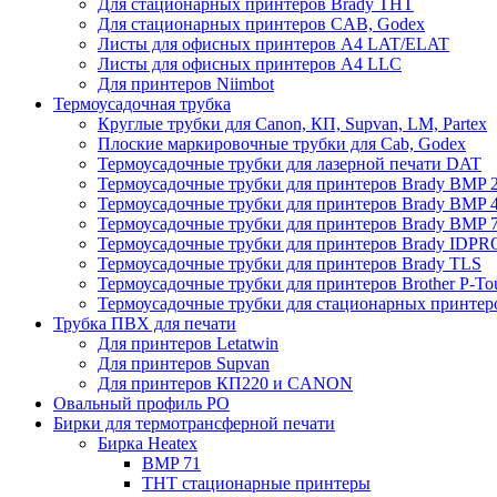
Для стационарных принтеров Brady THT
Для стационарных принтеров CAB, Godex
Листы для офисных принтеров А4 LAT/ELAT
Листы для офисных принтеров А4 LLC
Для принтеров Niimbot
Термоусадочная трубка
Круглые трубки для Canon, КП, Supvan, LM, Partex
Плоские маркировочные трубки для Cab, Godex
Термоусадочные трубки для лазерной печати DAT
Термоусадочные трубки для принтеров Brady BMP 2
Термоусадочные трубки для принтеров Brady BMP 4
Термоусадочные трубки для принтеров Brady BMP 
Термоусадочные трубки для принтеров Brady IDPR
Термоусадочные трубки для принтеров Brady TLS
Термоусадочные трубки для принтеров Brother P-To
Термоусадочные трубки для стационарных принтер
Трубка ПВХ для печати
Для принтеров Letatwin
Для принтеров Supvan
Для принтеров КП220 и CANON
Овальный профиль PO
Бирки для термотрансферной печати
Бирка Heatex
BMP 71
THT стационарные принтеры