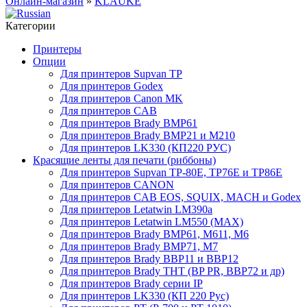
Онлайн-магазин
»
KLAUKE
Категории
Принтеры
Опции
Для принтеров Supvan TP
Для принтеров Godex
Для принтеров Canon MK
Для принтеров CAB
Для принтеров Brady BMP61
Для принтеров Brady BMP21 и M210
Для принтеров LK330 (КП220 РУС)
Красящие ленты для печати (риббоны)
Для принтеров Supvan TP-80E, TP76E и TP86E
Для принтеров CANON
Для принтеров CAB EOS, SQUIX, MACH и Godex
Для принтеров Letatwin LM390a
Для принтеров Letatwin LM550 (MAX)
Для принтеров Brady BMP61, M611, M6
Для принтеров Brady BMP71, M7
Для принтеров Brady BBP11 и BBP12
Для принтеров Brady THT (BP PR, BBP72 и др)
Для принтеров Brady серии IP
Для принтеров LK330 (КП 220 Рус)