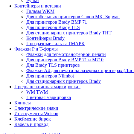
Ручки
Контейнеры и вставки
Гильзы WKM
Для кабельных принтеров Canon MK, Supvan
Для принтеров Brady BMP 71
Для принтеров Brady TLS
Для стационарных принтеров Brady THT
Контейнеры Brady
Прозрачные гильзы ТМАРК
Флажки P и T-формы
Флажки для термотрансферной печати
Для принтеров Brady BMP 71 и M710
Для Brady TLS принтеров
Флажки A4 для печати на лазерных принтерах (Ли
Для принтеров Niimbot
Для стационарных принтеров Brady
Преднапечатанная маркировка
WM TWM
Цветовая маркировка
Клипсы
Электрические знаки
Инструменты Weicon
Клеймение бирок
Кабель и провод