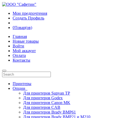
Мои предпочтения
Создать Профиль
0
Товар(ов)
Главная
Новые товары
Войти
Мой аккаунт
Оплата
Контакты
Принтеры
Опции
Для принтеров Supvan TP
Для принтеров Godex
Для принтеров Canon MK
Для принтеров CAB
Для принтеров Brady BMP61
Для принтеров Brady BMP21 и M210