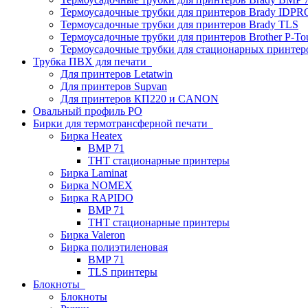
Термоусадочные трубки для принтеров Brady IDPR
Термоусадочные трубки для принтеров Brady TLS
Термоусадочные трубки для принтеров Brother P-To
Термоусадочные трубки для стационарных принтер
Трубка ПВХ для печати
Для принтеров Letatwin
Для принтеров Supvan
Для принтеров КП220 и CANON
Овальный профиль PO
Бирки для термотрансферной печати
Бирка Heatex
BMP 71
THT стационарные принтеры
Бирка Laminat
Бирка NOMEX
Бирка RAPIDO
BMP 71
THT стационарные принтеры
Бирка Valeron
Бирка полиэтиленовая
BMP 71
TLS принтеры
Блокноты
Блокноты