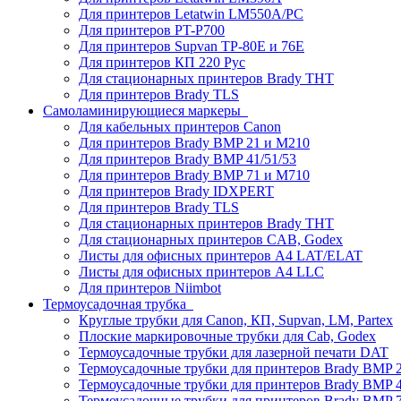
Для принтеров Letatwin LM550A/PC
Для принтеров PT-P700
Для принтеров Supvan TP-80E и 76E
Для принтеров КП 220 Рус
Для стационарных принтеров Brady THT
Для принтеров Brady TLS
Самоламинирующиеся маркеры
Для кабельных принтеров Canon
Для принтеров Brady BMP 21 и M210
Для принтеров Brady BMP 41/51/53
Для принтеров Brady BMP 71 и M710
Для принтеров Brady IDXPERT
Для принтеров Brady TLS
Для стационарных принтеров Brady THT
Для стационарных принтеров CAB, Godex
Листы для офисных принтеров А4 LAT/ELAT
Листы для офисных принтеров А4 LLC
Для принтеров Niimbot
Термоусадочная трубка
Круглые трубки для Canon, КП, Supvan, LM, Partex
Плоские маркировочные трубки для Cab, Godex
Термоусадочные трубки для лазерной печати DAT
Термоусадочные трубки для принтеров Brady BMP 2
Термоусадочные трубки для принтеров Brady BMP 4
Термоусадочные трубки для принтеров Brady BMP 