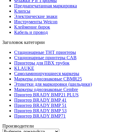
Флажки P и T-формы
Преднапечатанная маркировка
Клипсы
Электрические знаки
Инструменты Weicon
Клеймение бирок
Кабель и провод
Заголовок категории
Стационарные THT принтеры
Стационарные принтеры CAB
Принтеры для ПВХ трубок
KLAUKE
Самоламинирующиеся маркеры
Маркеры однознаковые CBMR25
Этикетки для маркировки (шильдики)
Маркеры однознаковые Cembre
Принтер BRADY BMP21 PLUS
Принтер BRADY BMP 41
Принтер BRADY BMP 51
Принтер BRADY BMP 53
Принтер BRADY BMP71
Производители