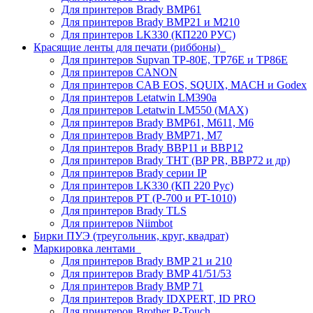
Для принтеров Brady BMP61
Для принтеров Brady BMP21 и M210
Для принтеров LK330 (КП220 РУС)
Красящие ленты для печати (риббоны)
Для принтеров Supvan TP-80E, TP76E и TP86E
Для принтеров CANON
Для принтеров CAB EOS, SQUIX, MACH и Godex
Для принтеров Letatwin LM390a
Для принтеров Letatwin LM550 (MAX)
Для принтеров Brady BMP61, M611, M6
Для принтеров Brady BMP71, M7
Для принтеров Brady BBP11 и BBP12
Для принтеров Brady THT (BP PR, BBP72 и др)
Для принтеров Brady серии IP
Для принтеров LK330 (КП 220 Рус)
Для принтеров PT (P-700 и PT-1010)
Для принтеров Brady TLS
Для принтеров Niimbot
Бирки ПУЭ (треугольник, круг, квадрат)
Маркировка лентами
Для принтеров Brady BMP 21 и 210
Для принтеров Brady BMP 41/51/53
Для принтеров Brady BMP 71
Для принтеров Brady IDXPERT, ID PRO
Для принтеров Brother P-Touch