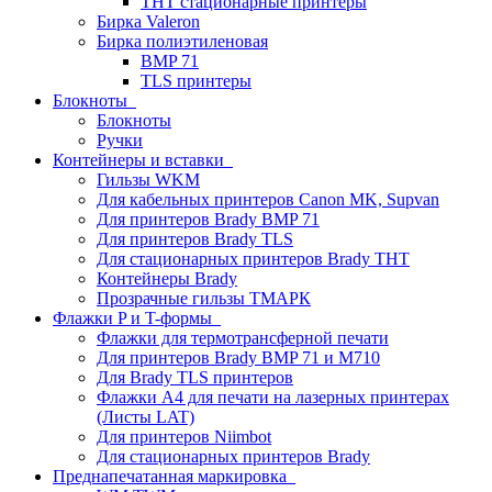
THT стационарные принтеры
Бирка Valeron
Бирка полиэтиленовая
BMP 71
TLS принтеры
Блокноты
Блокноты
Ручки
Контейнеры и вставки
Гильзы WKM
Для кабельных принтеров Canon MK, Supvan
Для принтеров Brady BMP 71
Для принтеров Brady TLS
Для стационарных принтеров Brady THT
Контейнеры Brady
Прозрачные гильзы ТМАРК
Флажки P и T-формы
Флажки для термотрансферной печати
Для принтеров Brady BMP 71 и M710
Для Brady TLS принтеров
Флажки A4 для печати на лазерных принтерах
(Листы LAT)
Для принтеров Niimbot
Для стационарных принтеров Brady
Преднапечатанная маркировка