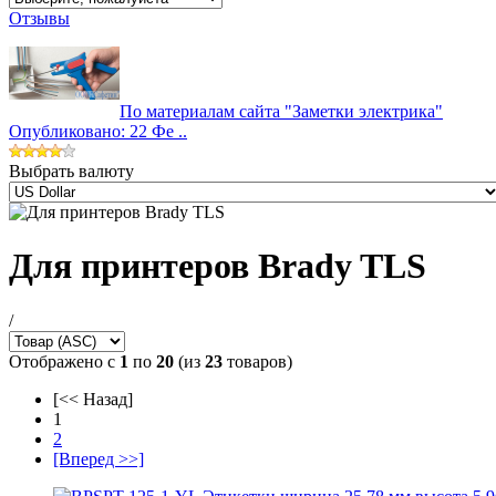
Отзывы
По материалам сайта "Заметки электрика"
Опубликовано: 22 Фе ..
Выбрать валюту
Для принтеров Brady TLS
/
Отображено с
1
по
20
(из
23
товаров)
[<< Назад]
1
2
[Вперед >>]