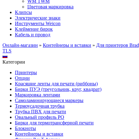
WM TWM
Цветовая маркировка
Клипсы
Электрические знаки
Инструменты Weicon
Клеймение бирок
Кабель и провод
Онлайн-магазин
»
Контейнеры и вставки
»
Для принтеров Bra
TLS
Категории
Принтеры
Опции
Красящие ленты для печати (риббоны)
Бирки ПУЭ (треугольник, круг, квадрат)
Маркировка лентами
Самоламинирующиеся маркеры
Термоусадочная трубка
Трубка ПВХ для печати
Овальный профиль PO
Бирки для термотрансферной печати
Блокноты
Контейнеры и вставки