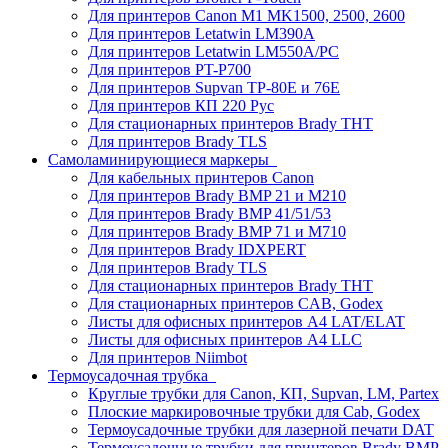
Для принтеров Canon M1 MK1500, 2500, 2600
Для принтеров Letatwin LM390A
Для принтеров Letatwin LM550A/PC
Для принтеров PT-P700
Для принтеров Supvan TP-80E и 76E
Для принтеров КП 220 Рус
Для стационарных принтеров Brady THT
Для принтеров Brady TLS
Самоламинирующиеся маркеры
Для кабельных принтеров Canon
Для принтеров Brady BMP 21 и M210
Для принтеров Brady BMP 41/51/53
Для принтеров Brady BMP 71 и M710
Для принтеров Brady IDXPERT
Для принтеров Brady TLS
Для стационарных принтеров Brady THT
Для стационарных принтеров CAB, Godex
Листы для офисных принтеров А4 LAT/ELAT
Листы для офисных принтеров А4 LLC
Для принтеров Niimbot
Термоусадочная трубка
Круглые трубки для Canon, КП, Supvan, LM, Partex
Плоские маркировочные трубки для Cab, Godex
Термоусадочные трубки для лазерной печати DAT
Термоусадочные трубки для принтеров Brady BMP