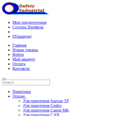
Мои предпочтения
Создать Профиль
0
Товар(ов)
Главная
Новые товары
Войти
Мой аккаунт
Оплата
Контакты
Принтеры
Опции
Для принтеров Supvan TP
Для принтеров Godex
Для принтеров Canon MK
Для принтеров CAB