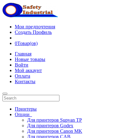
Мои предпочтения
Создать Профиль
0
Товар(ов)
Главная
Новые товары
Войти
Мой аккаунт
Оплата
Контакты
Принтеры
Опции
Для принтеров Supvan TP
Для принтеров Godex
Для принтеров Canon MK
Для принтеров CAB