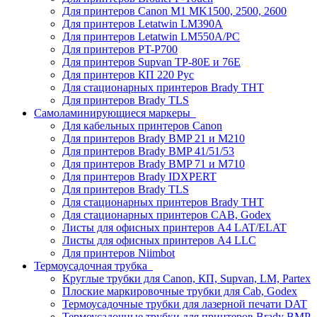
Для принтеров Canon M1 MK1500, 2500, 2600
Для принтеров Letatwin LM390A
Для принтеров Letatwin LM550A/PC
Для принтеров PT-P700
Для принтеров Supvan TP-80E и 76E
Для принтеров КП 220 Рус
Для стационарных принтеров Brady THT
Для принтеров Brady TLS
Самоламинирующиеся маркеры
Для кабельных принтеров Canon
Для принтеров Brady BMP 21 и M210
Для принтеров Brady BMP 41/51/53
Для принтеров Brady BMP 71 и M710
Для принтеров Brady IDXPERT
Для принтеров Brady TLS
Для стационарных принтеров Brady THT
Для стационарных принтеров CAB, Godex
Листы для офисных принтеров А4 LAT/ELAT
Листы для офисных принтеров А4 LLC
Для принтеров Niimbot
Термоусадочная трубка
Круглые трубки для Canon, КП, Supvan, LM, Partex
Плоские маркировочные трубки для Cab, Godex
Термоусадочные трубки для лазерной печати DAT
Термоусадочные трубки для принтеров Brady BMP