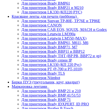
Для принтеров Brady BMP61
Для принтеров Brady BMP21 и M210
Для принтеров LK330 (КП220 РУС)
Красящие ленты для печати (риббоны)
Для принтеров Supvan TP-80E, TP76E и TP86E
Для принтеров CANON
Для принтеров CAB EOS, SQUIX, MACH и Godex
Для принтеров Letatwin LM390a
Для принтеров Letatwin LM550 (MAX)
Для принтеров Brady BMP61, M611, M6
Для принтеров Brady BMP71, M7
Для принтеров Brady BBP11 и BBP12
Для принтеров Brady THT (BP PR, BBP72 и др)
Для принтеров Brady серии IP
Для принтеров LK330 (КП 220 Рус)
Для принтеров PT (P-700 и PT-1010)
Для принтеров Brady TLS
Для принтеров Niimbot
Бирки ПУЭ (треугольник, круг, квадрат)
Маркировка лентами
Для принтеров Brady BMP 21 и 210
Для принтеров Brady BMP 41/51/53
Для принтеров Brady BMP 71
Для принтеров Brady IDXPERT, ID PRO
Для принтеров Brother P-Touch