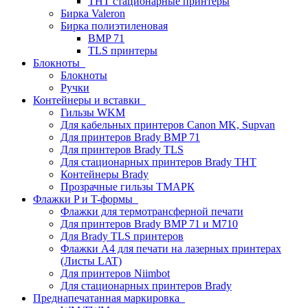
THT стационарные принтеры
Бирка Valeron
Бирка полиэтиленовая
BMP 71
TLS принтеры
Блокноты
Блокноты
Ручки
Контейнеры и вставки
Гильзы WKM
Для кабельных принтеров Canon MK, Supvan
Для принтеров Brady BMP 71
Для принтеров Brady TLS
Для стационарных принтеров Brady THT
Контейнеры Brady
Прозрачные гильзы ТМАРК
Флажки P и T-формы
Флажки для термотрансферной печати
Для принтеров Brady BMP 71 и M710
Для Brady TLS принтеров
Флажки A4 для печати на лазерных принтерах
(Листы LAT)
Для принтеров Niimbot
Для стационарных принтеров Brady
Преднапечатанная маркировка