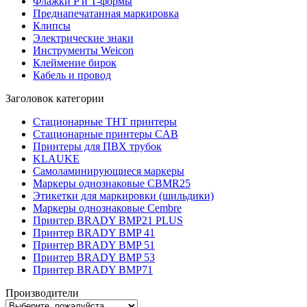
Флажки P и T-формы
Преднапечатанная маркировка
Клипсы
Электрические знаки
Инструменты Weicon
Клеймение бирок
Кабель и провод
Заголовок категории
Стационарные THT принтеры
Стационарные принтеры CAB
Принтеры для ПВХ трубок
KLAUKE
Самоламинирующиеся маркеры
Маркеры однознаковые CBMR25
Этикетки для маркировки (шильдики)
Маркеры однознаковые Cembre
Принтер BRADY BMP21 PLUS
Принтер BRADY BMP 41
Принтер BRADY BMP 51
Принтер BRADY BMP 53
Принтер BRADY BMP71
Производители