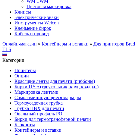
WM TWM
Цветовая маркировка
Клипсы
Электрические знаки
Инструменты Weicon
Клеймение бирок
Кабель и провод
Онлайн-магазин
»
Контейнеры и вставки
»
Для принтеров Bra
TLS
Категории
Принтеры
Опции
Красящие ленты для печати (риббоны)
Бирки ПУЭ (треугольник, круг, квадрат)
Маркировка лентами
Самоламинирующиеся маркеры
Термоусадочная трубка
Трубка ПВХ для печати
Овальный профиль PO
Бирки для термотрансферной печати
Блокноты
Контейнеры и вставки