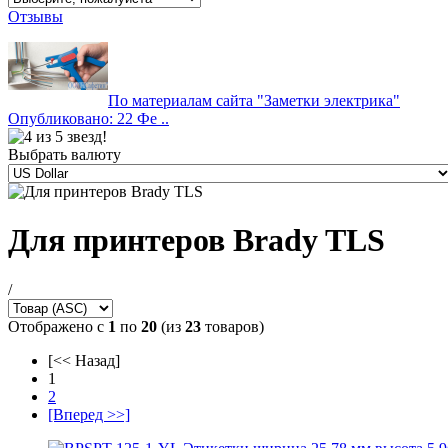
Отзывы
По материалам сайта "Заметки электрика"
Опубликовано: 22 Фе ..
Выбрать валюту
Для принтеров Brady TLS
/
Отображено с
1
по
20
(из
23
товаров)
[<< Назад]
1
2
[Вперед >>]