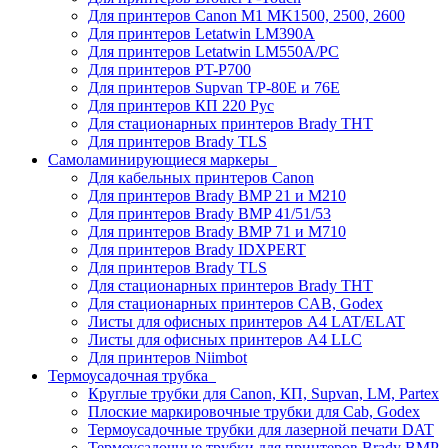
Для принтеров Canon M1 MK1500, 2500, 2600
Для принтеров Letatwin LM390A
Для принтеров Letatwin LM550A/PC
Для принтеров PT-P700
Для принтеров Supvan TP-80E и 76E
Для принтеров КП 220 Рус
Для стационарных принтеров Brady THT
Для принтеров Brady TLS
Самоламинирующиеся маркеры
Для кабельных принтеров Canon
Для принтеров Brady BMP 21 и M210
Для принтеров Brady BMP 41/51/53
Для принтеров Brady BMP 71 и M710
Для принтеров Brady IDXPERT
Для принтеров Brady TLS
Для стационарных принтеров Brady THT
Для стационарных принтеров CAB, Godex
Листы для офисных принтеров А4 LAT/ELAT
Листы для офисных принтеров А4 LLC
Для принтеров Niimbot
Термоусадочная трубка
Круглые трубки для Canon, КП, Supvan, LM, Partex
Плоские маркировочные трубки для Cab, Godex
Термоусадочные трубки для лазерной печати DAT
Термоусадочные трубки для принтеров Brady BMP