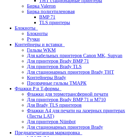
THT стационарные принтеры
Бирка Valeron
Бирка полиэтиленовая
BMP 71
TLS принтеры
Блокноты
Блокноты
Ручки
Контейнеры и вставки
Гильзы WKM
Для кабельных принтеров Canon MK, Supvan
Для принтеров Brady BMP 71
Для принтеров Brady TLS
Для стационарных принтеров Brady THT
Контейнеры Brady
Прозрачные гильзы ТМАРК
Флажки P и T-формы
Флажки для термотрансферной печати
Для принтеров Brady BMP 71 и M710
Для Brady TLS принтеров
Флажки A4 для печати на лазерных принтерах
(Листы LAT)
Для принтеров Niimbot
Для стационарных принтеров Brady
Преднапечатанная маркировка