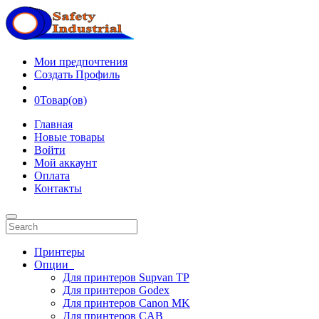
Мои предпочтения
Создать Профиль
0
Товар(ов)
Главная
Новые товары
Войти
Мой аккаунт
Оплата
Контакты
Принтеры
Опции
Для принтеров Supvan TP
Для принтеров Godex
Для принтеров Canon MK
Для принтеров CAB