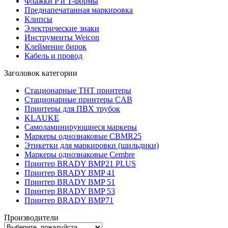
Флажки P и T-формы
Преднапечатанная маркировка
Клипсы
Электрические знаки
Инструменты Weicon
Клеймение бирок
Кабель и провод
Заголовок категории
Стационарные THT принтеры
Стационарные принтеры CAB
Принтеры для ПВХ трубок
KLAUKE
Самоламинирующиеся маркеры
Маркеры однознаковые CBMR25
Этикетки для маркировки (шильдики)
Маркеры однознаковые Cembre
Принтер BRADY BMP21 PLUS
Принтер BRADY BMP 41
Принтер BRADY BMP 51
Принтер BRADY BMP 53
Принтер BRADY BMP71
Производители