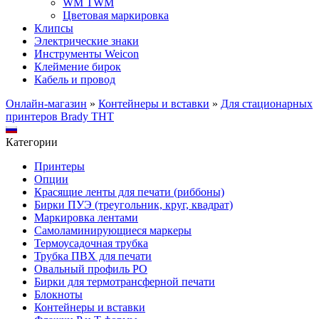
WM TWM
Цветовая маркировка
Клипсы
Электрические знаки
Инструменты Weicon
Клеймение бирок
Кабель и провод
Онлайн-магазин
»
Контейнеры и вставки
»
Для стационарных
принтеров Brady THT
Категории
Принтеры
Опции
Красящие ленты для печати (риббоны)
Бирки ПУЭ (треугольник, круг, квадрат)
Маркировка лентами
Самоламинирующиеся маркеры
Термоусадочная трубка
Трубка ПВХ для печати
Овальный профиль PO
Бирки для термотрансферной печати
Блокноты
Контейнеры и вставки