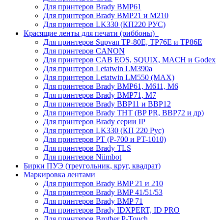
Для принтеров Brady BMP61
Для принтеров Brady BMP21 и M210
Для принтеров LK330 (КП220 РУС)
Красящие ленты для печати (риббоны)
Для принтеров Supvan TP-80E, TP76E и TP86E
Для принтеров CANON
Для принтеров CAB EOS, SQUIX, MACH и Godex
Для принтеров Letatwin LM390a
Для принтеров Letatwin LM550 (MAX)
Для принтеров Brady BMP61, M611, M6
Для принтеров Brady BMP71, M7
Для принтеров Brady BBP11 и BBP12
Для принтеров Brady THT (BP PR, BBP72 и др)
Для принтеров Brady серии IP
Для принтеров LK330 (КП 220 Рус)
Для принтеров PT (P-700 и PT-1010)
Для принтеров Brady TLS
Для принтеров Niimbot
Бирки ПУЭ (треугольник, круг, квадрат)
Маркировка лентами
Для принтеров Brady BMP 21 и 210
Для принтеров Brady BMP 41/51/53
Для принтеров Brady BMP 71
Для принтеров Brady IDXPERT, ID PRO
Для принтеров Brother P-Touch