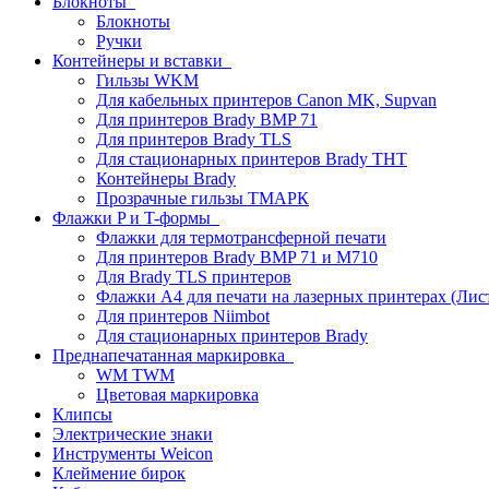
Блокноты
Блокноты
Ручки
Контейнеры и вставки
Гильзы WKM
Для кабельных принтеров Canon MK, Supvan
Для принтеров Brady BMP 71
Для принтеров Brady TLS
Для стационарных принтеров Brady THT
Контейнеры Brady
Прозрачные гильзы ТМАРК
Флажки P и T-формы
Флажки для термотрансферной печати
Для принтеров Brady BMP 71 и M710
Для Brady TLS принтеров
Флажки A4 для печати на лазерных принтерах (Ли
Для принтеров Niimbot
Для стационарных принтеров Brady
Преднапечатанная маркировка
WM TWM
Цветовая маркировка
Клипсы
Электрические знаки
Инструменты Weicon
Клеймение бирок