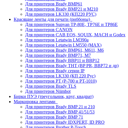
Для принтеров Brady BMP61
Для принтеров Brady BMP21 и M210
Для принтеров LK330 (КП220 РУС)
Красящие ленты для печати (риббоны)
Для принтеров Supvan TP-80E, TP76E и TP86E
Для принтеров CANON
Для принтеров CAB EOS, SQUIX, MACH и Godex
Для принтеров Letatwin LM390a
Для принтеров Letatwin LM550 (MAX)
Для принтеров Brady BMP61, M611, M6
Для принтеров Brady BMP71, M7
Для принтеров Brady BBP11 и BBP12
Для принтеров Brady THT (BP PR, BBP72 и др)
Для принтеров Brady серии IP
Для принтеров LK330 (КП 220 Рус)
Для принтеров PT (P-700 и PT-1010)
Для принтеров Brady TLS
Для принтеров Niimbot
Бирки ПУЭ (треугольник, круг, квадрат)
Маркировка лентами
Для принтеров Brady BMP 21 и 210
Для принтеров Brady BMP 41/51/53
Для принтеров Brady BMP 71
Для принтеров Brady IDXPERT, ID PRO
Для принтеров Brother P-Touch