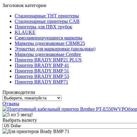
Заголовок категории
Стационарные THT принтеры
Стационарные принтеры CAB
Принтеры для ПВХ трубок
KLAUKE
Самоламинирующиеся маркеры
Маркеры однознаковые CBMR25
Этикетки для маркировки (шильдики)
Маркеры однознаковые Cembre
Принтер BRADY BMP21 PLUS
Принтер BRADY BMP 41
Принтер BRADY BMP 51
Принтер BRADY BMP 53
Принтер BRADY BMP71
Производители
Отзывы
Обзор
Выбрать валюту