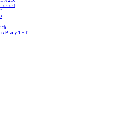
1/51/53
71
O
uch
ов Brady THT