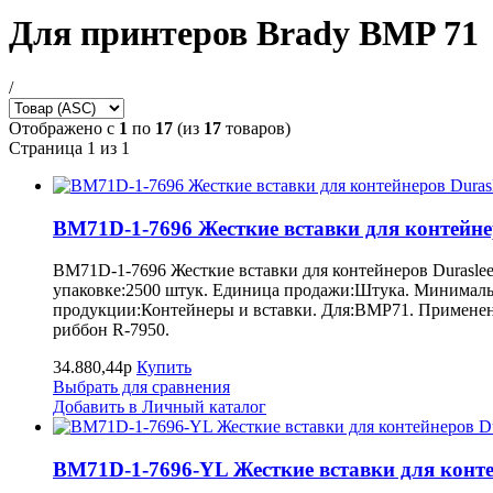
Для принтеров Brady BMP 71
/
Отображено с
1
по
17
(из
17
товаров)
Страница 1 из 1
BM71D-1-7696 Жесткие вставки для контейнер
BM71D-1-7696 Жесткие вставки для контейнеров Duraslee
упаковке:2500 штук. Единица продажи:Штука. Минимальн
продукции:Контейнеры и вставки. Для:BMP71. Применени
риббон R-7950.
34.880,44р
Купить
Выбрать для сравнения
Добавить в Личный каталог
BM71D-1-7696-YL Жесткие вставки для контей