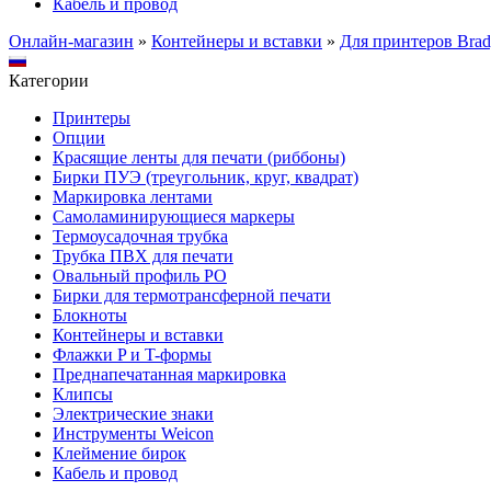
Кабель и провод
Онлайн-магазин
»
Контейнеры и вставки
»
Для принтеров Bra
Категории
Принтеры
Опции
Красящие ленты для печати (риббоны)
Бирки ПУЭ (треугольник, круг, квадрат)
Маркировка лентами
Самоламинирующиеся маркеры
Термоусадочная трубка
Трубка ПВХ для печати
Овальный профиль PO
Бирки для термотрансферной печати
Блокноты
Контейнеры и вставки
Флажки P и T-формы
Преднапечатанная маркировка
Клипсы
Электрические знаки
Инструменты Weicon
Клеймение бирок
Кабель и провод