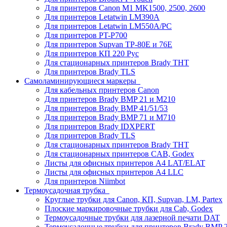
Для принтеров Canon M1 MK1500, 2500, 2600
Для принтеров Letatwin LM390A
Для принтеров Letatwin LM550A/PC
Для принтеров PT-P700
Для принтеров Supvan TP-80E и 76E
Для принтеров КП 220 Рус
Для стационарных принтеров Brady THT
Для принтеров Brady TLS
Самоламинирующиеся маркеры
Для кабельных принтеров Canon
Для принтеров Brady BMP 21 и M210
Для принтеров Brady BMP 41/51/53
Для принтеров Brady BMP 71 и M710
Для принтеров Brady IDXPERT
Для принтеров Brady TLS
Для стационарных принтеров Brady THT
Для стационарных принтеров CAB, Godex
Листы для офисных принтеров А4 LAT/ELAT
Листы для офисных принтеров А4 LLC
Для принтеров Niimbot
Термоусадочная трубка
Круглые трубки для Canon, КП, Supvan, LM, Partex
Плоские маркировочные трубки для Cab, Godex
Термоусадочные трубки для лазерной печати DAT
Термоусадочные трубки для принтеров Brady BMP 2