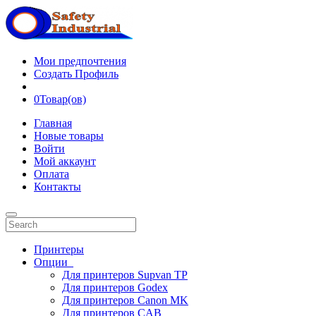
Мои предпочтения
Создать Профиль
0
Товар(ов)
Главная
Новые товары
Войти
Мой аккаунт
Оплата
Контакты
Принтеры
Опции
Для принтеров Supvan TP
Для принтеров Godex
Для принтеров Canon MK
Для принтеров CAB