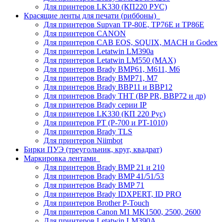
Для принтеров LK330 (КП220 РУС)
Красящие ленты для печати (риббоны)
Для принтеров Supvan TP-80E, TP76E и TP86E
Для принтеров CANON
Для принтеров CAB EOS, SQUIX, MACH и Godex
Для принтеров Letatwin LM390a
Для принтеров Letatwin LM550 (MAX)
Для принтеров Brady BMP61, M611, M6
Для принтеров Brady BMP71, M7
Для принтеров Brady BBP11 и BBP12
Для принтеров Brady THT (BP PR, BBP72 и др)
Для принтеров Brady серии IP
Для принтеров LK330 (КП 220 Рус)
Для принтеров PT (P-700 и PT-1010)
Для принтеров Brady TLS
Для принтеров Niimbot
Бирки ПУЭ (треугольник, круг, квадрат)
Маркировка лентами
Для принтеров Brady BMP 21 и 210
Для принтеров Brady BMP 41/51/53
Для принтеров Brady BMP 71
Для принтеров Brady IDXPERT, ID PRO
Для принтеров Brother P-Touch
Для принтеров Canon M1 MK1500, 2500, 2600
Для принтеров Letatwin LM390A