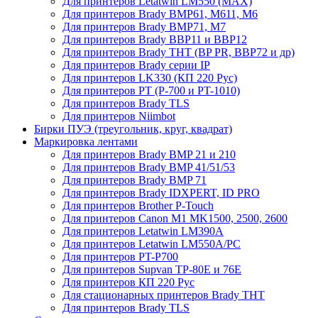
Для принтеров Letatwin LM550 (MAX)
Для принтеров Brady BMP61, M611, M6
Для принтеров Brady BMP71, M7
Для принтеров Brady BBP11 и BBP12
Для принтеров Brady THT (BP PR, BBP72 и др)
Для принтеров Brady серии IP
Для принтеров LK330 (КП 220 Рус)
Для принтеров PT (P-700 и PT-1010)
Для принтеров Brady TLS
Для принтеров Niimbot
Бирки ПУЭ (треугольник, круг, квадрат)
Маркировка лентами
Для принтеров Brady BMP 21 и 210
Для принтеров Brady BMP 41/51/53
Для принтеров Brady BMP 71
Для принтеров Brady IDXPERT, ID PRO
Для принтеров Brother P-Touch
Для принтеров Canon M1 MK1500, 2500, 2600
Для принтеров Letatwin LM390A
Для принтеров Letatwin LM550A/PC
Для принтеров PT-P700
Для принтеров Supvan TP-80E и 76E
Для принтеров КП 220 Рус
Для стационарных принтеров Brady THT
Для принтеров Brady TLS