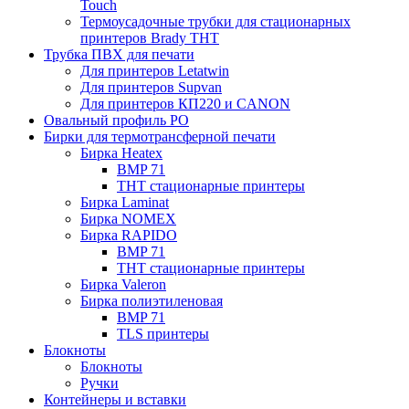
Touch
Термоусадочные трубки для стационарных
принтеров Brady THT
Трубка ПВХ для печати
Для принтеров Letatwin
Для принтеров Supvan
Для принтеров КП220 и CANON
Овальный профиль PO
Бирки для термотрансферной печати
Бирка Heatex
BMP 71
THT стационарные принтеры
Бирка Laminat
Бирка NOMEX
Бирка RAPIDO
BMP 71
THT стационарные принтеры
Бирка Valeron
Бирка полиэтиленовая
BMP 71
TLS принтеры
Блокноты
Блокноты
Ручки
Контейнеры и вставки