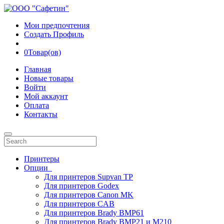
Мои предпочтения
Создать Профиль
0
Товар(ов)
Главная
Новые товары
Войти
Мой аккаунт
Оплата
Контакты
Принтеры
Опции
Для принтеров Supvan TP
Для принтеров Godex
Для принтеров Canon MK
Для принтеров CAB
Для принтеров Brady BMP61
Для принтеров Brady BMP21 и M210