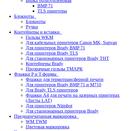
Бирка полиэтиленовая
BMP 71
TLS принтеры
Блокноты
Блокноты
Ручки
Контейнеры и вставки
Гильзы WKM
Для кабельных принтеров Canon MK, Supvan
Для принтеров Brady BMP 71
Для принтеров Brady TLS
Для стационарных принтеров Brady THT
Контейнеры Brady
Прозрачные гильзы ТМАРК
Флажки P и T-формы
Флажки для термотрансферной печати
Для принтеров Brady BMP 71 и M710
Для Brady TLS принтеров
Флажки A4 для печати на лазерных принтерах
(Листы LAT)
Для принтеров Niimbot
Для стационарных принтеров Brady
Преднапечатанная маркировка
WM TWM
Цветовая маркировка