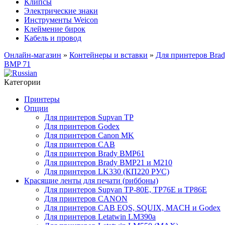
Клипсы
Электрические знаки
Инструменты Weicon
Клеймение бирок
Кабель и провод
Онлайн-магазин
»
Контейнеры и вставки
»
Для принтеров Bra
BMP 71
Категории
Принтеры
Опции
Для принтеров Supvan TP
Для принтеров Godex
Для принтеров Canon MK
Для принтеров CAB
Для принтеров Brady BMP61
Для принтеров Brady BMP21 и M210
Для принтеров LK330 (КП220 РУС)
Красящие ленты для печати (риббоны)
Для принтеров Supvan TP-80E, TP76E и TP86E
Для принтеров CANON
Для принтеров CAB EOS, SQUIX, MACH и Godex
Для принтеров Letatwin LM390a