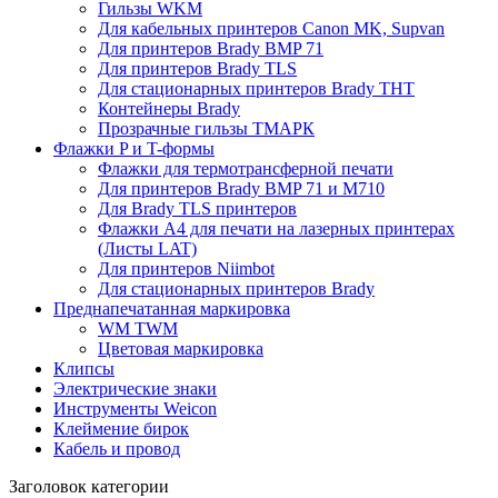
Гильзы WKM
Для кабельных принтеров Canon MK, Supvan
Для принтеров Brady BMP 71
Для принтеров Brady TLS
Для стационарных принтеров Brady THT
Контейнеры Brady
Прозрачные гильзы ТМАРК
Флажки P и T-формы
Флажки для термотрансферной печати
Для принтеров Brady BMP 71 и M710
Для Brady TLS принтеров
Флажки A4 для печати на лазерных принтерах
(Листы LAT)
Для принтеров Niimbot
Для стационарных принтеров Brady
Преднапечатанная маркировка
WM TWM
Цветовая маркировка
Клипсы
Электрические знаки
Инструменты Weicon
Клеймение бирок
Кабель и провод
Заголовок категории