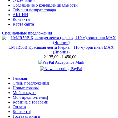
О компании
Соглашение о конфиденциальности
Обмен и возврат товара
АКЦИИ
Контакты
Карта сайта
Специальные предложения
LM-IR50B Красящая лента (черная, 110 м) оригинал MAX
(Япония)
2.135,00р
1.450,00р
Главная
|
Спец. предложения
|
Новые товары
|
Мой аккаунт
|
Мои предпочтения
|
Корзина с товарами
|
Оплата
|
Контакты
|
Гостевая книга
|