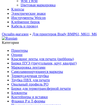
WM TWM
Цветовая маркировка
Клипсы
Электрические знаки
Инструменты Weicon
Клеймение бирок
Кабель и провод
Онлайн-магазин
»
Для принтеров Brady BMP61, M611, M6
Категории
Принтеры
Опции
Красящие ленты для печати (риббоны)
Бирки ПУЭ (треугольник, круг, квадрат)
Маркировка лентами
Самоламинирующиеся маркеры
Термоусадочная трубка
Трубка ПВХ для печати
Овальный профиль PO
Бирки для термотрансферной печати
Блокноты
Контейнеры и вставки
Флажки P и T-формы