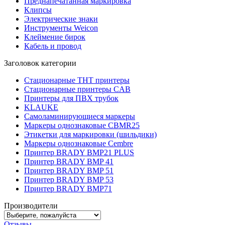
Преднапечатанная маркировка
Клипсы
Электрические знаки
Инструменты Weicon
Клеймение бирок
Кабель и провод
Заголовок категории
Стационарные THT принтеры
Стационарные принтеры CAB
Принтеры для ПВХ трубок
KLAUKE
Самоламинирующиеся маркеры
Маркеры однознаковые CBMR25
Этикетки для маркировки (шильдики)
Маркеры однознаковые Cembre
Принтер BRADY BMP21 PLUS
Принтер BRADY BMP 41
Принтер BRADY BMP 51
Принтер BRADY BMP 53
Принтер BRADY BMP71
Производители
Отзывы