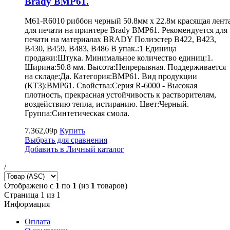
Brady BMP61.
M61-R6010 риббон черный 50.8мм х 22.8м красящая лент
для печати на принтере Brady BMP61. Рекомендуется для
печати на материалах BRADY Полиэстер B422, B423,
B430, B459, B483, B486 В упак.:1 Единица
продажи:Штука. Минимальное количество единиц:1.
Ширина:50.8 мм. Высота:Непрерывная. Поддерживается
на складе:Да. Категория:BMP61. Вид продукции
(КТ3):BMP61. Свойства:Серия R-6000 - Высокая
плотность, прекрасная устойчивость к растворителям,
воздействию тепла, истиранию. Цвет:Черный.
Группа:Синтетическая смола.
7.362,09р
Купить
Выбрать для сравнения
Добавить в Личный каталог
/
Отображено с
1
по
1
(из
1
товаров)
Страница 1 из 1
Информация
Оплата