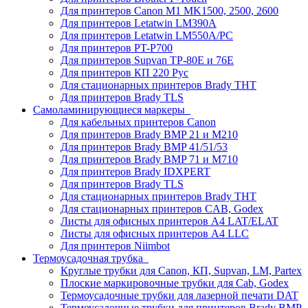
Для принтеров Canon M1 MK1500, 2500, 2600
Для принтеров Letatwin LM390A
Для принтеров Letatwin LM550A/PC
Для принтеров PT-P700
Для принтеров Supvan TP-80E и 76E
Для принтеров КП 220 Рус
Для стационарных принтеров Brady THT
Для принтеров Brady TLS
Самоламинирующиеся маркеры
Для кабельных принтеров Canon
Для принтеров Brady BMP 21 и M210
Для принтеров Brady BMP 41/51/53
Для принтеров Brady BMP 71 и M710
Для принтеров Brady IDXPERT
Для принтеров Brady TLS
Для стационарных принтеров Brady THT
Для стационарных принтеров CAB, Godex
Листы для офисных принтеров А4 LAT/ELAT
Листы для офисных принтеров А4 LLC
Для принтеров Niimbot
Термоусадочная трубка
Круглые трубки для Canon, КП, Supvan, LM, Partex
Плоские маркировочные трубки для Cab, Godex
Термоусадочные трубки для лазерной печати DAT
Термоусадочные трубки для принтеров Brady BMP