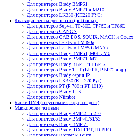
Для принтеров Brady BMP61
Для принтеров Brady BMP21 и M210
Для принтеров LK330 (КП220 РУС)
Красящие ленты для печати (риббоны)
Для принтеров Supvan TP-80E, TP76E и TP86E
Для принтеров CANON
Для принтеров CAB EOS, SQUIX, MACH и Godex
Для принтеров Letatwin LM390a
Для принтеров Letatwin LM550 (MAX)
Для принтеров Brady BMP61, M611, M6
Для принтеров Brady BMP71, M7
Для принтеров Brady BBP11 и BBP12
Для принтеров Brady THT (BP PR, BBP72 и др)
Для принтеров Brady серии IP
Для принтеров LK330 (КП 220 Рус)
Для принтеров PT (P-700 и PT-1010)
Для принтеров Brady TLS
Для принтеров Niimbot
Бирки ПУЭ (треугольник, круг, квадрат)
Маркировка лентами
Для принтеров Brady BMP 21 и 210
Для принтеров Brady BMP 41/51/53
Для принтеров Brady BMP 71
Для принтеров Brady IDXPERT, ID PRO
Для принтеров Brother P-Touch