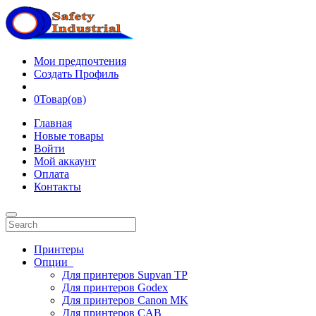
Мои предпочтения
Создать Профиль
0
Товар(ов)
Главная
Новые товары
Войти
Мой аккаунт
Оплата
Контакты
Принтеры
Опции
Для принтеров Supvan TP
Для принтеров Godex
Для принтеров Canon MK
Для принтеров CAB