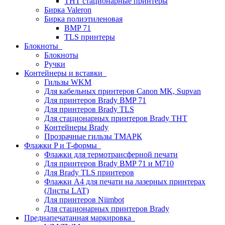
THT стационарные принтеры
Бирка Valeron
Бирка полиэтиленовая
BMP 71
TLS принтеры
Блокноты
Блокноты
Ручки
Контейнеры и вставки
Гильзы WKM
Для кабельных принтеров Canon MK, Supvan
Для принтеров Brady BMP 71
Для принтеров Brady TLS
Для стационарных принтеров Brady THT
Контейнеры Brady
Прозрачные гильзы ТМАРК
Флажки P и T-формы
Флажки для термотрансферной печати
Для принтеров Brady BMP 71 и M710
Для Brady TLS принтеров
Флажки A4 для печати на лазерных принтерах
(Листы LAT)
Для принтеров Niimbot
Для стационарных принтеров Brady
Преднапечатанная маркировка