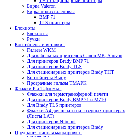
THT стационарные принтеры
Бирка Valeron
Бирка полиэтиленовая
BMP 71
TLS принтеры
Блокноты
Блокноты
Ручки
Контейнеры и вставки
Гильзы WKM
Для кабельных принтеров Canon MK, Supvan
Для принтеров Brady BMP 71
Для принтеров Brady TLS
Для стационарных принтеров Brady THT
Контейнеры Brady
Прозрачные гильзы ТМАРК
Флажки P и T-формы
Флажки для термотрансферной печати
Для принтеров Brady BMP 71 и M710
Для Brady TLS принтеров
Флажки A4 для печати на лазерных принтерах
(Листы LAT)
Для принтеров Niimbot
Для стационарных принтеров Brady
Преднапечатанная маркировка