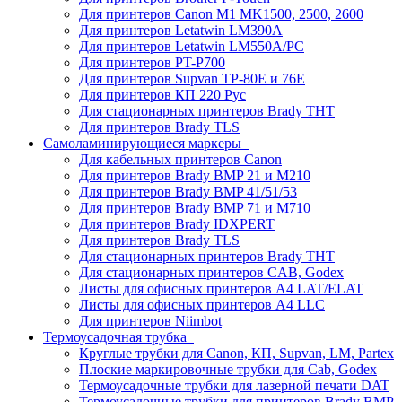
Для принтеров Canon M1 MK1500, 2500, 2600
Для принтеров Letatwin LM390A
Для принтеров Letatwin LM550A/PC
Для принтеров PT-P700
Для принтеров Supvan TP-80E и 76E
Для принтеров КП 220 Рус
Для стационарных принтеров Brady THT
Для принтеров Brady TLS
Самоламинирующиеся маркеры
Для кабельных принтеров Canon
Для принтеров Brady BMP 21 и M210
Для принтеров Brady BMP 41/51/53
Для принтеров Brady BMP 71 и M710
Для принтеров Brady IDXPERT
Для принтеров Brady TLS
Для стационарных принтеров Brady THT
Для стационарных принтеров CAB, Godex
Листы для офисных принтеров А4 LAT/ELAT
Листы для офисных принтеров А4 LLC
Для принтеров Niimbot
Термоусадочная трубка
Круглые трубки для Canon, КП, Supvan, LM, Partex
Плоские маркировочные трубки для Cab, Godex
Термоусадочные трубки для лазерной печати DAT
Термоусадочные трубки для принтеров Brady BMP