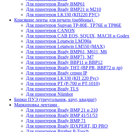
Для принтеров Brady BMP61
Для принтеров Brady BMP21 и M210
Для принтеров LK330 (КП220 РУС)
Красящие ленты для печати (риббоны)
Для принтеров Supvan TP-80E, TP76E и TP86E
Для принтеров CANON
Для принтеров CAB EOS, SQUIX, MACH и Godex
Для принтеров Letatwin LM390a
Для принтеров Letatwin LM550 (MAX)
Для принтеров Brady BMP61, M611, M6
Для принтеров Brady BMP71, M7
Для принтеров Brady BBP11 и BBP12
Для принтеров Brady THT (BP PR, BBP72 и др)
Для принтеров Brady серии IP
Для принтеров LK330 (КП 220 Рус)
Для принтеров PT (P-700 и PT-1010)
Для принтеров Brady TLS
Для принтеров Niimbot
Бирки ПУЭ (треугольник, круг, квадрат)
Маркировка лентами
Для принтеров Brady BMP 21 и 210
Для принтеров Brady BMP 41/51/53
Для принтеров Brady BMP 71
Для принтеров Brady IDXPERT, ID PRO
Для принтеров Brother P-Touch