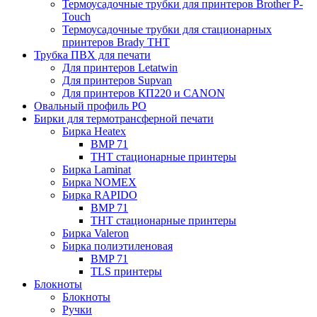
Термоусадочные трубки для принтеров Brother P-
Touch
Термоусадочные трубки для стационарных
принтеров Brady THT
Трубка ПВХ для печати
Для принтеров Letatwin
Для принтеров Supvan
Для принтеров КП220 и CANON
Овальный профиль PO
Бирки для термотрансферной печати
Бирка Heatex
BMP 71
THT стационарные принтеры
Бирка Laminat
Бирка NOMEX
Бирка RAPIDO
BMP 71
THT стационарные принтеры
Бирка Valeron
Бирка полиэтиленовая
BMP 71
TLS принтеры
Блокноты
Блокноты
Ручки