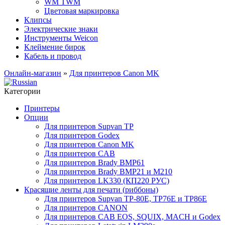
WM TWM
Цветовая маркировка
Клипсы
Электрические знаки
Инструменты Weicon
Клеймение бирок
Кабель и провод
Онлайн-магазин
»
Для принтеров Canon MK
Категории
Принтеры
Опции
Для принтеров Supvan TP
Для принтеров Godex
Для принтеров Canon MK
Для принтеров CAB
Для принтеров Brady BMP61
Для принтеров Brady BMP21 и M210
Для принтеров LK330 (КП220 РУС)
Красящие ленты для печати (риббоны)
Для принтеров Supvan TP-80E, TP76E и TP86E
Для принтеров CANON
Для принтеров CAB EOS, SQUIX, MACH и Godex