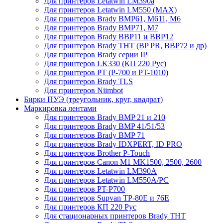
Для принтеров Letatwin LM390a
Для принтеров Letatwin LM550 (MAX)
Для принтеров Brady BMP61, M611, M6
Для принтеров Brady BMP71, M7
Для принтеров Brady BBP11 и BBP12
Для принтеров Brady THT (BP PR, BBP72 и др)
Для принтеров Brady серии IP
Для принтеров LK330 (КП 220 Рус)
Для принтеров PT (P-700 и PT-1010)
Для принтеров Brady TLS
Для принтеров Niimbot
Бирки ПУЭ (треугольник, круг, квадрат)
Маркировка лентами
Для принтеров Brady BMP 21 и 210
Для принтеров Brady BMP 41/51/53
Для принтеров Brady BMP 71
Для принтеров Brady IDXPERT, ID PRO
Для принтеров Brother P-Touch
Для принтеров Canon M1 MK1500, 2500, 2600
Для принтеров Letatwin LM390A
Для принтеров Letatwin LM550A/PC
Для принтеров PT-P700
Для принтеров Supvan TP-80E и 76E
Для принтеров КП 220 Рус
Для стационарных принтеров Brady THT