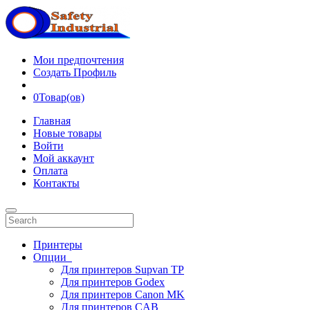
Мои предпочтения
Создать Профиль
0
Товар(ов)
Главная
Новые товары
Войти
Мой аккаунт
Оплата
Контакты
Принтеры
Опции
Для принтеров Supvan TP
Для принтеров Godex
Для принтеров Canon MK
Для принтеров CAB