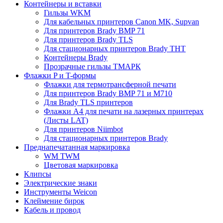
Контейнеры и вставки
Гильзы WKM
Для кабельных принтеров Canon MK, Supvan
Для принтеров Brady BMP 71
Для принтеров Brady TLS
Для стационарных принтеров Brady THT
Контейнеры Brady
Прозрачные гильзы ТМАРК
Флажки P и T-формы
Флажки для термотрансферной печати
Для принтеров Brady BMP 71 и M710
Для Brady TLS принтеров
Флажки A4 для печати на лазерных принтерах
(Листы LAT)
Для принтеров Niimbot
Для стационарных принтеров Brady
Преднапечатанная маркировка
WM TWM
Цветовая маркировка
Клипсы
Электрические знаки
Инструменты Weicon
Клеймение бирок
Кабель и провод