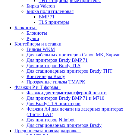
THT стационарные принтеры
Бирка Valeron
Бирка полиэтиленовая
BMP 71
TLS принтеры
Блокноты
Блокноты
Ручки
Контейнеры и вставки
Гильзы WKM
Для кабельных принтеров Canon MK, Supvan
Для принтеров Brady BMP 71
Для принтеров Brady TLS
Для стационарных принтеров Brady THT
Контейнеры Brady
Прозрачные гильзы ТМАРК
Флажки P и T-формы
Флажки для термотрансферной печати
Для принтеров Brady BMP 71 и M710
Для Brady TLS принтеров
Флажки A4 для печати на лазерных принтерах
(Листы LAT)
Для принтеров Niimbot
Для стационарных принтеров Brady
Преднапечатанная маркировка