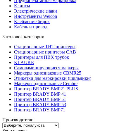
Преднапечатанная маркировка
Клипсы
Электрические знаки
Инструменты Weicon
Клеймение бирок
Кабель и провод
Заголовок категории
Стационарные THT принтеры
Стационарные принтеры CAB
Принтеры для ПВХ трубок
KLAUKE
Самоламинирующиеся маркеры
Маркеры однознаковые CBMR25
Этикетки для маркировки (шильдики)
Маркеры однознаковые Cembre
Принтер BRADY BMP21 PLUS
Принтер BRADY BMP 41
Принтер BRADY BMP 51
Принтер BRADY BMP 53
Принтер BRADY BMP71
Производители
Бестселлеры