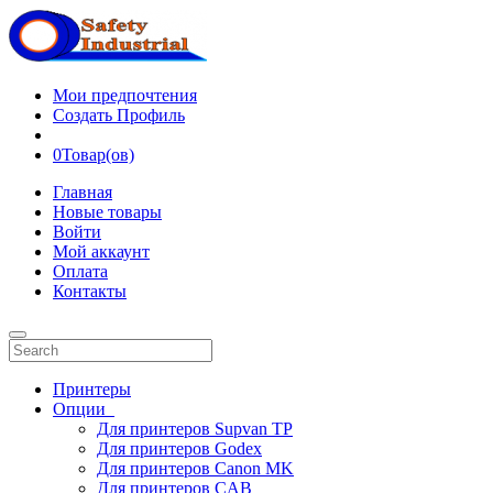
Мои предпочтения
Создать Профиль
0
Товар(ов)
Главная
Новые товары
Войти
Мой аккаунт
Оплата
Контакты
Принтеры
Опции
Для принтеров Supvan TP
Для принтеров Godex
Для принтеров Canon MK
Для принтеров CAB