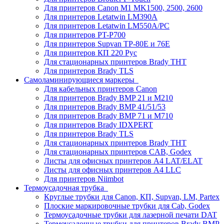
Для принтеров Canon M1 MK1500, 2500, 2600
Для принтеров Letatwin LM390A
Для принтеров Letatwin LM550A/PC
Для принтеров PT-P700
Для принтеров Supvan TP-80E и 76E
Для принтеров КП 220 Рус
Для стационарных принтеров Brady THT
Для принтеров Brady TLS
Самоламинирующиеся маркеры
Для кабельных принтеров Canon
Для принтеров Brady BMP 21 и M210
Для принтеров Brady BMP 41/51/53
Для принтеров Brady BMP 71 и M710
Для принтеров Brady IDXPERT
Для принтеров Brady TLS
Для стационарных принтеров Brady THT
Для стационарных принтеров CAB, Godex
Листы для офисных принтеров А4 LAT/ELAT
Листы для офисных принтеров А4 LLC
Для принтеров Niimbot
Термоусадочная трубка
Круглые трубки для Canon, КП, Supvan, LM, Partex
Плоские маркировочные трубки для Cab, Godex
Термоусадочные трубки для лазерной печати DAT
Термоусадочные трубки для принтеров Brady BMP