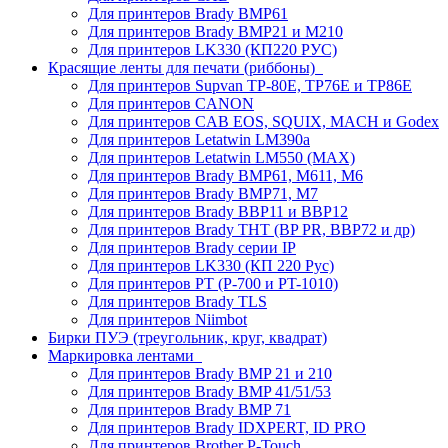
Для принтеров Brady BMP61
Для принтеров Brady BMP21 и M210
Для принтеров LK330 (КП220 РУС)
Красящие ленты для печати (риббоны)
Для принтеров Supvan TP-80E, TP76E и TP86E
Для принтеров CANON
Для принтеров CAB EOS, SQUIX, MACH и Godex
Для принтеров Letatwin LM390a
Для принтеров Letatwin LM550 (MAX)
Для принтеров Brady BMP61, M611, M6
Для принтеров Brady BMP71, M7
Для принтеров Brady BBP11 и BBP12
Для принтеров Brady THT (BP PR, BBP72 и др)
Для принтеров Brady серии IP
Для принтеров LK330 (КП 220 Рус)
Для принтеров PT (P-700 и PT-1010)
Для принтеров Brady TLS
Для принтеров Niimbot
Бирки ПУЭ (треугольник, круг, квадрат)
Маркировка лентами
Для принтеров Brady BMP 21 и 210
Для принтеров Brady BMP 41/51/53
Для принтеров Brady BMP 71
Для принтеров Brady IDXPERT, ID PRO
Для принтеров Brother P-Touch