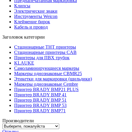
Преднапечатанная маркировка
Клипсы
Электрические знаки
Инструменты Weicon
Клеймение бирок
Кабель и провод
Заголовок категории
Стационарные THT принтеры
Стационарные принтеры CAB
Принтеры для ПВХ трубок
KLAUKE
Самоламинирующиеся маркеры
Маркеры однознаковые CBMR25
Этикетки для маркировки (шильдики)
Маркеры однознаковые Cembre
Принтер BRADY BMP21 PLUS
Принтер BRADY BMP 41
Принтер BRADY BMP 51
Принтер BRADY BMP 53
Принтер BRADY BMP71
Производители
Отзывы