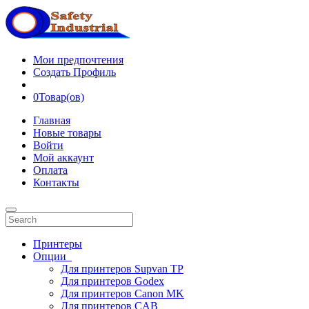
Мои предпочтения
Создать Профиль
0
Товар(ов)
Главная
Новые товары
Войти
Мой аккаунт
Оплата
Контакты
Принтеры
Опции
Для принтеров Supvan TP
Для принтеров Godex
Для принтеров Canon MK
Для принтеров CAB