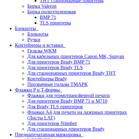
THT стационарные принтеры
Бирка Valeron
Бирка полиэтиленовая
BMP 71
TLS принтеры
Блокноты
Блокноты
Ручки
Контейнеры и вставки
Гильзы WKM
Для кабельных принтеров Canon MK, Supvan
Для принтеров Brady BMP 71
Для принтеров Brady TLS
Для стационарных принтеров Brady THT
Контейнеры Brady
Прозрачные гильзы ТМАРК
Флажки P и T-формы
Флажки для термотрансферной печати
Для принтеров Brady BMP 71 и M710
Для Brady TLS принтеров
Флажки A4 для печати на лазерных принтерах
(Листы LAT)
Для принтеров Niimbot
Для стационарных принтеров Brady
Преднапечатанная маркировка