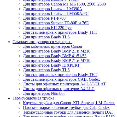
Для принтеров Canon M1 MK1500, 2500, 2600
Для принтеров Letatwin LM390A
Для принтеров Letatwin LM550A/PC
Для принтеров PT-P700
Для принтеров Supvan TP-80E и 76E
Для принтеров КП 220 Рус
Для стационарных принтеров Brady THT
Для принтеров Brady TLS
Самоламинирующиеся маркеры
Для кабельных принтеров Canon
Для принтеров Brady BMP 21 и M210
Для принтеров Brady BMP 41/51/53
Для принтеров Brady BMP 71 и M710
Для принтеров Brady IDXPERT
Для принтеров Brady TLS
Для стационарных принтеров Brady THT
Для стационарных принтеров CAB, Godex
Листы для офисных принтеров А4 LAT/ELAT
Листы для офисных принтеров А4 LLC
Для принтеров Niimbot
Термоусадочная трубка
Круглые трубки для Canon, КП, Supvan, LM, Partex
Плоские маркировочные трубки для Cab, Godex
Термоусадочные трубки для лазерной печати DAT
Термоусадочные трубки для принтеров Brady BMP