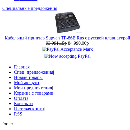
Специальные предложения
Кабельный принтер Supvan TP-86E Rus с русской клавиатуро
93.991,15р
84.990,00р
Главная
|
Спец. предложения
|
Новые товары
|
Мой аккаунт
|
Мои предпочтения
|
Корзина с товарами
|
Оплата
|
Контакты
|
Гостевая книга
|
RSS
footer