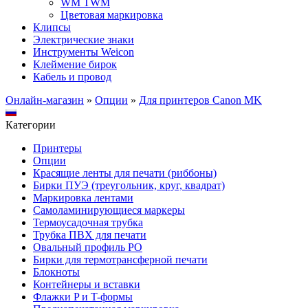
WM TWM
Цветовая маркировка
Клипсы
Электрические знаки
Инструменты Weicon
Клеймение бирок
Кабель и провод
Онлайн-магазин
»
Опции
»
Для принтеров Canon MK
Категории
Принтеры
Опции
Красящие ленты для печати (риббоны)
Бирки ПУЭ (треугольник, круг, квадрат)
Маркировка лентами
Самоламинирующиеся маркеры
Термоусадочная трубка
Трубка ПВХ для печати
Овальный профиль PO
Бирки для термотрансферной печати
Блокноты
Контейнеры и вставки
Флажки P и T-формы