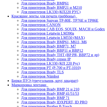
Для принтеров Brady BMP61
Для принтеров Brady BMP21 и M210
Для принтеров LK330 (КП220 РУС)
Красящие ленты для печати (риббоны)
Для принтеров Supvan TP-80E, TP76E и TP86E
Для принтеров CANON
Для принтеров CAB EOS, SQUIX, MACH и Godex
Для принтеров Letatwin LM390a
Для принтеров Letatwin LM550 (MAX)
Для принтеров Brady BMP61, M611, M6
Для принтеров Brady BMP71, M7
Для принтеров Brady BBP11 и BBP12
Для принтеров Brady THT (BP PR, BBP72 и др)
Для принтеров Brady серии IP
Для принтеров LK330 (КП 220 Рус)
Для принтеров PT (P-700 и PT-1010)
Для принтеров Brady TLS
Для принтеров Niimbot
Бирки ПУЭ (треугольник, круг, квадрат)
Маркировка лентами
Для принтеров Brady BMP 21 и 210
Для принтеров Brady BMP 41/51/53
Для принтеров Brady BMP 71
Для принтеров Brady IDXPERT, ID PRO
Для принтеров Brother P-Touch