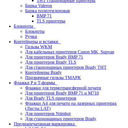
THT стационарные принтеры
Бирка Valeron
Бирка полиэтиленовая
BMP 71
TLS принтеры
Блокноты
Блокноты
Ручки
Контейнеры и вставки
Гильзы WKM
Для кабельных принтеров Canon MK, Supvan
Для принтеров Brady BMP 71
Для принтеров Brady TLS
Для стационарных принтеров Brady THT
Контейнеры Brady
Прозрачные гильзы ТМАРК
Флажки P и T-формы
Флажки для термотрансферной печати
Для принтеров Brady BMP 71 и M710
Для Brady TLS принтеров
Флажки A4 для печати на лазерных принтерах
(Листы LAT)
Для принтеров Niimbot
Для стационарных принтеров Brady
Преднапечатанная маркировка