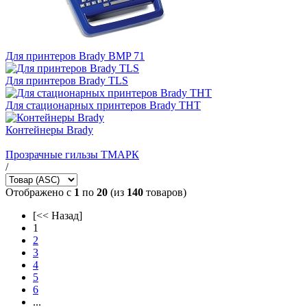
Для принтеров Brady BMP 71
Для принтеров Brady TLS
Для стационарных принтеров Brady THT
Контейнеры Brady
Прозрачные гильзы ТМАРК
/
Отображено с
1
по
20
(из
140
товаров)
[<< Назад]
1
2
3
4
5
6
...