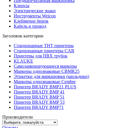
Преднапечатанная маркировка
Клипсы
Электрические знаки
Инструменты Weicon
Клеймение бирок
Кабель и провод
Заголовок категории
Стационарные THT принтеры
Стационарные принтеры CAB
Принтеры для ПВХ трубок
KLAUKE
Самоламинирующиеся маркеры
Маркеры однознаковые CBMR25
Этикетки для маркировки (шильдики)
Маркеры однознаковые Cembre
Принтер BRADY BMP21 PLUS
Принтер BRADY BMP 41
Принтер BRADY BMP 51
Принтер BRADY BMP 53
Принтер BRADY BMP71
Производители
Отзывы