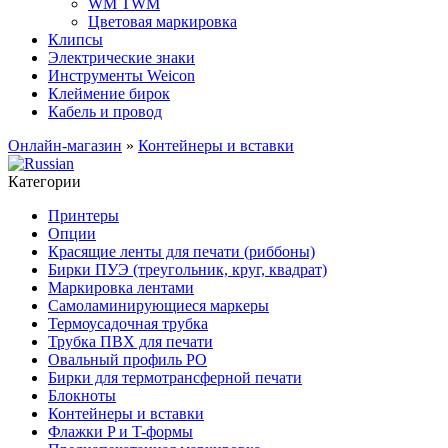
WM TWM
Цветовая маркировка
Клипсы
Электрические знаки
Инструменты Weicon
Клеймение бирок
Кабель и провод
Онлайн-магазин
»
Контейнеры и вставки
Категории
Принтеры
Опции
Красящие ленты для печати (риббоны)
Бирки ПУЭ (треугольник, круг, квадрат)
Маркировка лентами
Самоламинирующиеся маркеры
Термоусадочная трубка
Трубка ПВХ для печати
Овальный профиль PO
Бирки для термотрансферной печати
Блокноты
Контейнеры и вставки
Флажки P и T-формы