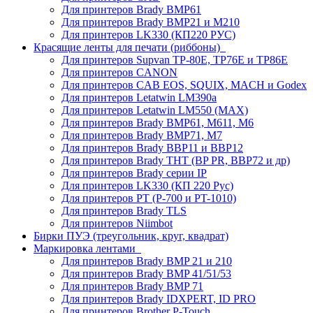
Для принтеров Brady BMP61
Для принтеров Brady BMP21 и M210
Для принтеров LK330 (КП220 РУС)
Красящие ленты для печати (риббоны)
Для принтеров Supvan TP-80E, TP76E и TP86E
Для принтеров CANON
Для принтеров CAB EOS, SQUIX, MACH и Godex
Для принтеров Letatwin LM390a
Для принтеров Letatwin LM550 (MAX)
Для принтеров Brady BMP61, M611, M6
Для принтеров Brady BMP71, M7
Для принтеров Brady BBP11 и BBP12
Для принтеров Brady THT (BP PR, BBP72 и др)
Для принтеров Brady серии IP
Для принтеров LK330 (КП 220 Рус)
Для принтеров PT (P-700 и PT-1010)
Для принтеров Brady TLS
Для принтеров Niimbot
Бирки ПУЭ (треугольник, круг, квадрат)
Маркировка лентами
Для принтеров Brady BMP 21 и 210
Для принтеров Brady BMP 41/51/53
Для принтеров Brady BMP 71
Для принтеров Brady IDXPERT, ID PRO
Для принтеров Brother P-Touch