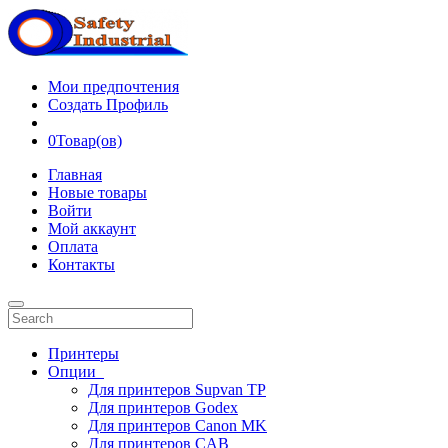
Мои предпочтения
Создать Профиль
0
Товар(ов)
Главная
Новые товары
Войти
Мой аккаунт
Оплата
Контакты
Принтеры
Опции
Для принтеров Supvan TP
Для принтеров Godex
Для принтеров Canon MK
Для принтеров CAB