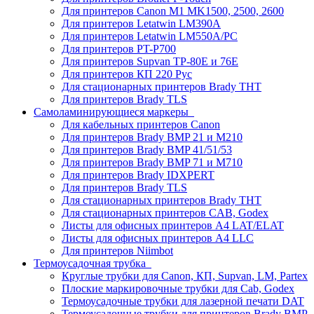
Для принтеров Canon M1 MK1500, 2500, 2600
Для принтеров Letatwin LM390A
Для принтеров Letatwin LM550A/PC
Для принтеров PT-P700
Для принтеров Supvan TP-80E и 76E
Для принтеров КП 220 Рус
Для стационарных принтеров Brady THT
Для принтеров Brady TLS
Самоламинирующиеся маркеры
Для кабельных принтеров Canon
Для принтеров Brady BMP 21 и M210
Для принтеров Brady BMP 41/51/53
Для принтеров Brady BMP 71 и M710
Для принтеров Brady IDXPERT
Для принтеров Brady TLS
Для стационарных принтеров Brady THT
Для стационарных принтеров CAB, Godex
Листы для офисных принтеров А4 LAT/ELAT
Листы для офисных принтеров А4 LLC
Для принтеров Niimbot
Термоусадочная трубка
Круглые трубки для Canon, КП, Supvan, LM, Partex
Плоские маркировочные трубки для Cab, Godex
Термоусадочные трубки для лазерной печати DAT
Термоусадочные трубки для принтеров Brady BMP