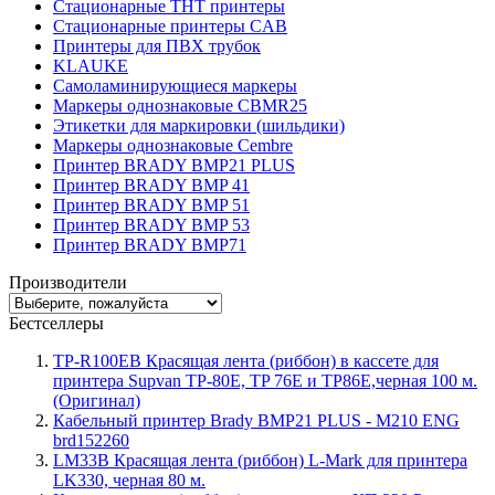
Стационарные THT принтеры
Стационарные принтеры CAB
Принтеры для ПВХ трубок
KLAUKE
Самоламинирующиеся маркеры
Маркеры однознаковые CBMR25
Этикетки для маркировки (шильдики)
Маркеры однознаковые Cembre
Принтер BRADY BMP21 PLUS
Принтер BRADY BMP 41
Принтер BRADY BMP 51
Принтер BRADY BMP 53
Принтер BRADY BMP71
Производители
Бестселлеры
TP-R100EB Красящая лента (риббон) в кассете для
принтера Supvan TP-80E, TP 76E и TP86E,черная 100 м.
(Оригинал)
Кабельный принтер Brady BMP21 PLUS - M210 ENG
brd152260
LM33B Красящая лента (риббон) L-Mark для принтера
LK330, черная 80 м.