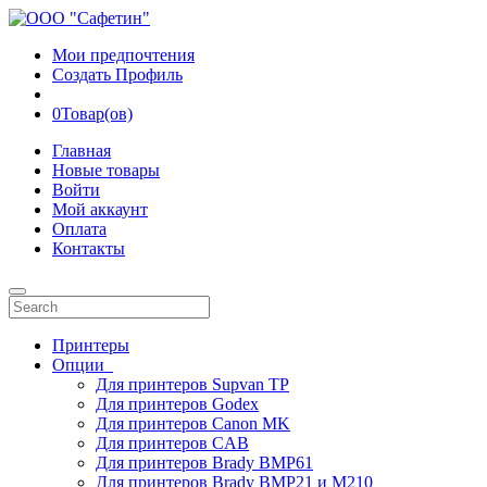
Мои предпочтения
Создать Профиль
0
Товар(ов)
Главная
Новые товары
Войти
Мой аккаунт
Оплата
Контакты
Принтеры
Опции
Для принтеров Supvan TP
Для принтеров Godex
Для принтеров Canon MK
Для принтеров CAB
Для принтеров Brady BMP61
Для принтеров Brady BMP21 и M210