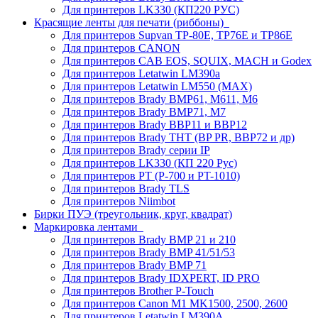
Для принтеров LK330 (КП220 РУС)
Красящие ленты для печати (риббоны)
Для принтеров Supvan TP-80E, TP76E и TP86E
Для принтеров CANON
Для принтеров CAB EOS, SQUIX, MACH и Godex
Для принтеров Letatwin LM390a
Для принтеров Letatwin LM550 (MAX)
Для принтеров Brady BMP61, M611, M6
Для принтеров Brady BMP71, M7
Для принтеров Brady BBP11 и BBP12
Для принтеров Brady THT (BP PR, BBP72 и др)
Для принтеров Brady серии IP
Для принтеров LK330 (КП 220 Рус)
Для принтеров PT (P-700 и PT-1010)
Для принтеров Brady TLS
Для принтеров Niimbot
Бирки ПУЭ (треугольник, круг, квадрат)
Маркировка лентами
Для принтеров Brady BMP 21 и 210
Для принтеров Brady BMP 41/51/53
Для принтеров Brady BMP 71
Для принтеров Brady IDXPERT, ID PRO
Для принтеров Brother P-Touch
Для принтеров Canon M1 MK1500, 2500, 2600
Для принтеров Letatwin LM390A