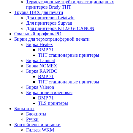
Термоусадочные трубки для стационарных
принтеров Brady THT
Трубка ПВХ для печати
Для принтеров Letatwin
Для принтеров Supvan
Для принтеров КП220 и CANON
Овальный профиль PO
Бирки для термотрансферной печати
Бирка Heatex
BMP 71
THT стационарные принтеры
Бирка Laminat
Бирка NOMEX
Бирка RAPIDO
BMP 71
THT стационарные принтеры
Бирка Valeron
Бирка полиэтиленовая
BMP 71
TLS принтеры
Блокноты
Блокноты
Ручки
Контейнеры и вставки
Гильзы WKM