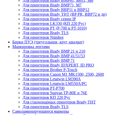
Для принтеров Brady BMP61, M611, M6
Для принтеров Brady BMP71, M7
Для принтеров Brady BBP11 и BBP12
Для принтеров Brady THT (BP PR, BBP72 и др)
Для принтеров Brady серии IP
Для принтеров LK330 (КП 220 Рус)
Для принтеров PT (P-700 и PT-1010)
Для принтеров Brady TLS
Для принтеров Niimbot
Бирки ПУЭ (треугольник, круг, квадрат)
Маркировка лентами
Для принтеров Brady BMP 21 и 210
Для принтеров Brady BMP 41/51/53
Для принтеров Brady BMP 71
Для принтеров Brady IDXPERT, ID PRO
Для принтеров Brother P-Touch
Для принтеров Canon M1 MK1500, 2500, 2600
Для принтеров Letatwin LM390A
Для принтеров Letatwin LM550A/PC
Для принтеров PT-P700
Для принтеров Supvan TP-80E и 76E
Для принтеров КП 220 Рус
Для стационарных принтеров Brady THT
Для принтеров Brady TLS
Самоламинирующиеся маркеры