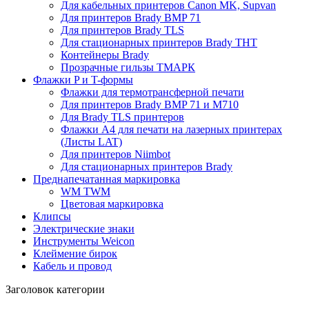
Для кабельных принтеров Canon MK, Supvan
Для принтеров Brady BMP 71
Для принтеров Brady TLS
Для стационарных принтеров Brady THT
Контейнеры Brady
Прозрачные гильзы ТМАРК
Флажки P и T-формы
Флажки для термотрансферной печати
Для принтеров Brady BMP 71 и M710
Для Brady TLS принтеров
Флажки A4 для печати на лазерных принтерах
(Листы LAT)
Для принтеров Niimbot
Для стационарных принтеров Brady
Преднапечатанная маркировка
WM TWM
Цветовая маркировка
Клипсы
Электрические знаки
Инструменты Weicon
Клеймение бирок
Кабель и провод
Заголовок категории