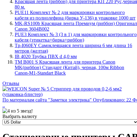
Красящая лента (риббон) для принтера КП 220 Рус,черная
80 м.
PUE11 Комплект № 2 для маркировки контрольного
кабеля из полиолефина (бирка У-136) в упаковке 1000 шт
MK-RS100b Красящая лента Премиум (риббон) Оригинал
Canon 3604B002
PUE3 Комплект № 3 (3 в 1) для маркировки контрольного
кабеля (этикетка+бирка+риббон)
Tp-I060EY Самоклеящаяся лента ширина 6 мм длина 16
метров (желтая)
IB 4020 Трубка ПВХ d 4,0 мм
TM B001 S Красящая лента для принтера Canon
MK(риббон) Стандарт (Китай), черная, 100м Ribbon
Canon-M1-Standart Black
Отзывы
По материалам сайта "Заметки электрика" Опубликовано: 22 Ф
..
Выбрать валюту