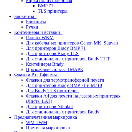
Бирка полиэтиленовая
BMP 71
TLS принтеры
Блокноты
Блокноты
Ручки
Контейнеры и вставки
Гильзы WKM
Для кабельных принтеров Canon MK, Supvan
Для принтеров Brady BMP 71
Для принтеров Brady TLS
Для стационарных принтеров Brady THT
Контейнеры Brady
Прозрачные гильзы ТМАРК
Флажки P и T-формы
Флажки для термотрансферной печати
Для принтеров Brady BMP 71 и M710
Для Brady TLS принтеров
Флажки A4 для печати на лазерных принтерах
(Листы LAT)
Для принтеров Niimbot
Для стационарных принтеров Brady
Преднапечатанная маркировка
WM TWM
Цветовая маркировка