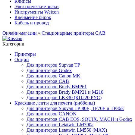
Клипсы
Электрические знаки
Инструменты Weicon
Клеймение бирок
Кабель и провод
Онлайн-магазин
»
Стационарные принтеры CAB
Категории
Принтеры
Опции
Для принтеров Supvan TP
Для принтеров Godex
Для принтеров Canon MK
Для принтеров CAB
Для принтеров Brady BMP61
Для принтеров Brady BMP21 и M210
Для принтеров LK330 (КП220 РУС)
Красящие ленты для печати (риббоны)
Для принтеров Supvan TP-80E, TP76E и TP86E
Для принтеров CANON
Для принтеров CAB EOS, SQUIX, MACH и Godex
Для принтеров Letatwin LM390a
Для принтеров Letatwin LM550 (MAX)