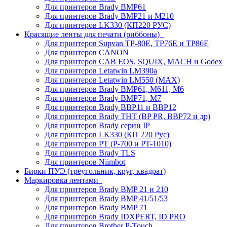
Для принтеров Brady BMP61
Для принтеров Brady BMP21 и M210
Для принтеров LK330 (КП220 РУС)
Красящие ленты для печати (риббоны)
Для принтеров Supvan TP-80E, TP76E и TP86E
Для принтеров CANON
Для принтеров CAB EOS, SQUIX, MACH и Godex
Для принтеров Letatwin LM390a
Для принтеров Letatwin LM550 (MAX)
Для принтеров Brady BMP61, M611, M6
Для принтеров Brady BMP71, M7
Для принтеров Brady BBP11 и BBP12
Для принтеров Brady THT (BP PR, BBP72 и др)
Для принтеров Brady серии IP
Для принтеров LK330 (КП 220 Рус)
Для принтеров PT (P-700 и PT-1010)
Для принтеров Brady TLS
Для принтеров Niimbot
Бирки ПУЭ (треугольник, круг, квадрат)
Маркировка лентами
Для принтеров Brady BMP 21 и 210
Для принтеров Brady BMP 41/51/53
Для принтеров Brady BMP 71
Для принтеров Brady IDXPERT, ID PRO
Для принтеров Brother P-Touch