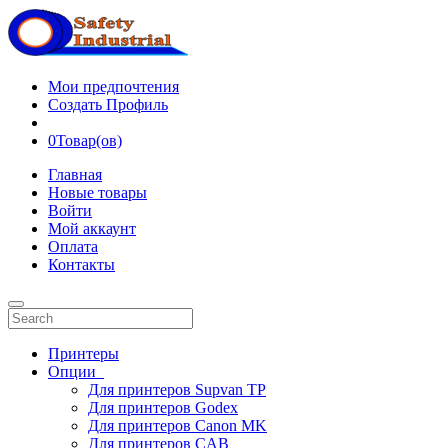
Мои предпочтения
Создать Профиль
0
Товар(ов)
Главная
Новые товары
Войти
Мой аккаунт
Оплата
Контакты
Принтеры
Опции
Для принтеров Supvan TP
Для принтеров Godex
Для принтеров Canon MK
Для принтеров CAB