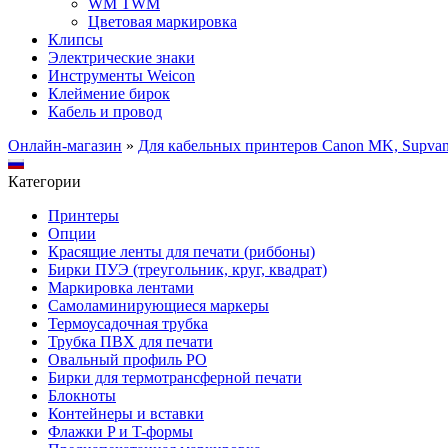
WM TWM
Цветовая маркировка
Клипсы
Электрические знаки
Инструменты Weicon
Клеймение бирок
Кабель и провод
Онлайн-магазин
»
Для кабельных принтеров Canon MK, Supva
Категории
Принтеры
Опции
Красящие ленты для печати (риббоны)
Бирки ПУЭ (треугольник, круг, квадрат)
Маркировка лентами
Самоламинирующиеся маркеры
Термоусадочная трубка
Трубка ПВХ для печати
Овальный профиль PO
Бирки для термотрансферной печати
Блокноты
Контейнеры и вставки
Флажки P и T-формы