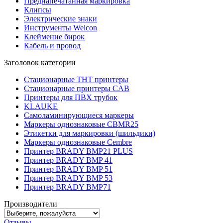
Преднапечатанная маркировка
Клипсы
Электрические знаки
Инструменты Weicon
Клеймение бирок
Кабель и провод
Заголовок категории
Стационарные THT принтеры
Стационарные принтеры CAB
Принтеры для ПВХ трубок
KLAUKE
Самоламинирующиеся маркеры
Маркеры однознаковые CBMR25
Этикетки для маркировки (шильдики)
Маркеры однознаковые Cembre
Принтер BRADY BMP21 PLUS
Принтер BRADY BMP 41
Принтер BRADY BMP 51
Принтер BRADY BMP 53
Принтер BRADY BMP71
Производители
Отзывы