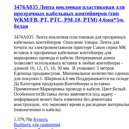
3476A035 Лента неклеевая пластиковая для
прозрачных кабельных контейнеров (тип
WKM/FB, PT, PTC, PM-10, PTM) 4,6мм*5м,
белая
3476A035 Лента неклеевая пластиковая для прозрачных
кабельных контейнеров Описание товара: Лента для
печати на электромонтажном принтере Canon серии MK
вставок в прозрачные кабельные контейнеры для
маркировки провода и кабеля. Непрерывная длина
позволяет использовать вставки в любые контейнеры -
длиной 10, 12, 15, 16, 30 мм. В упаковке: 5 метров
Единица продажи:упак. Минимальное количество едини
для покупки:1. Ширина:4.6 мм Поддерживается на складе
Да Категория продукции:Контейнеры и вставки.
Применение:Маркировка провода и кабеля. Цвет:Белый
Особенности:Вставка легко заменяется под задачу -
информация может быть изменена без демонтажа
конструкции, что экономит время и расходные материалы
(наконечники и кабель)
1.379,70р
Купить
Выбрать для сравнения