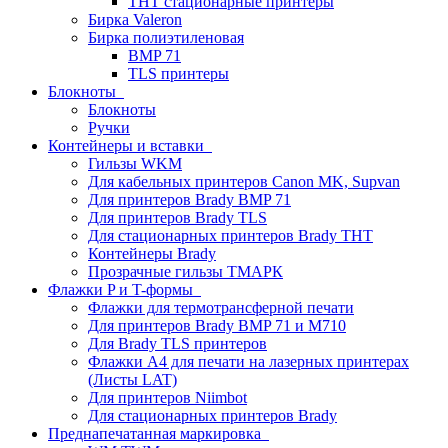
THT стационарные принтеры
Бирка Valeron
Бирка полиэтиленовая
BMP 71
TLS принтеры
Блокноты
Блокноты
Ручки
Контейнеры и вставки
Гильзы WKM
Для кабельных принтеров Canon MK, Supvan
Для принтеров Brady BMP 71
Для принтеров Brady TLS
Для стационарных принтеров Brady THT
Контейнеры Brady
Прозрачные гильзы ТМАРК
Флажки P и T-формы
Флажки для термотрансферной печати
Для принтеров Brady BMP 71 и M710
Для Brady TLS принтеров
Флажки A4 для печати на лазерных принтерах
(Листы LAT)
Для принтеров Niimbot
Для стационарных принтеров Brady
Преднапечатанная маркировка