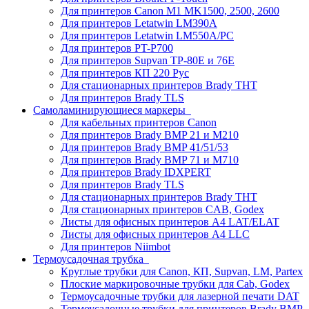
Для принтеров Canon M1 MK1500, 2500, 2600
Для принтеров Letatwin LM390A
Для принтеров Letatwin LM550A/PC
Для принтеров PT-P700
Для принтеров Supvan TP-80E и 76E
Для принтеров КП 220 Рус
Для стационарных принтеров Brady THT
Для принтеров Brady TLS
Самоламинирующиеся маркеры
Для кабельных принтеров Canon
Для принтеров Brady BMP 21 и M210
Для принтеров Brady BMP 41/51/53
Для принтеров Brady BMP 71 и M710
Для принтеров Brady IDXPERT
Для принтеров Brady TLS
Для стационарных принтеров Brady THT
Для стационарных принтеров CAB, Godex
Листы для офисных принтеров А4 LAT/ELAT
Листы для офисных принтеров А4 LLC
Для принтеров Niimbot
Термоусадочная трубка
Круглые трубки для Canon, КП, Supvan, LM, Partex
Плоские маркировочные трубки для Cab, Godex
Термоусадочные трубки для лазерной печати DAT
Термоусадочные трубки для принтеров Brady BMP