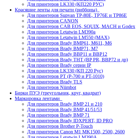
Для принтеров LK330 (КП220 РУС)
Красящие ленты для печати (риббоны)
Для принтеров Supvan TP-80E, TP76E и TP86E
Для принтеров CANON
Для принтеров CAB EOS, SQUIX, MACH и Godex
Для принтеров Letatwin LM390a
Для принтеров Letatwin LM550 (MAX)
Для принтеров Brady BMP61, M611, M6
Для принтеров Brady BMP71, M7
Для принтеров Brady BBP11 и BBP12
Для принтеров Brady THT (BP PR, BBP72 и др)
Для принтеров Brady серии IP
Для принтеров LK330 (КП 220 Рус)
Для принтеров PT (P-700 и PT-1010)
Для принтеров Brady TLS
Для принтеров Niimbot
Бирки ПУЭ (треугольник, круг, квадрат)
Маркировка лентами
Для принтеров Brady BMP 21 и 210
Для принтеров Brady BMP 41/51/53
Для принтеров Brady BMP 71
Для принтеров Brady IDXPERT, ID PRO
Для принтеров Brother P-Touch
Для принтеров Canon M1 MK1500, 2500, 2600
Для принтеров Letatwin LM390A