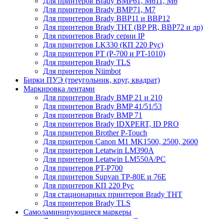
Для принтеров Brady BMP61, M611, M6
Для принтеров Brady BMP71, M7
Для принтеров Brady BBP11 и BBP12
Для принтеров Brady THT (BP PR, BBP72 и др)
Для принтеров Brady серии IP
Для принтеров LK330 (КП 220 Рус)
Для принтеров PT (P-700 и PT-1010)
Для принтеров Brady TLS
Для принтеров Niimbot
Бирки ПУЭ (треугольник, круг, квадрат)
Маркировка лентами
Для принтеров Brady BMP 21 и 210
Для принтеров Brady BMP 41/51/53
Для принтеров Brady BMP 71
Для принтеров Brady IDXPERT, ID PRO
Для принтеров Brother P-Touch
Для принтеров Canon M1 MK1500, 2500, 2600
Для принтеров Letatwin LM390A
Для принтеров Letatwin LM550A/PC
Для принтеров PT-P700
Для принтеров Supvan TP-80E и 76E
Для принтеров КП 220 Рус
Для стационарных принтеров Brady THT
Для принтеров Brady TLS
Самоламинирующиеся маркеры