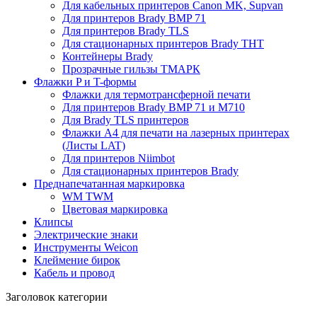
Для кабельных принтеров Canon MK, Supvan
Для принтеров Brady BMP 71
Для принтеров Brady TLS
Для стационарных принтеров Brady THT
Контейнеры Brady
Прозрачные гильзы ТМАРК
Флажки P и T-формы
Флажки для термотрансферной печати
Для принтеров Brady BMP 71 и M710
Для Brady TLS принтеров
Флажки A4 для печати на лазерных принтерах
(Листы LAT)
Для принтеров Niimbot
Для стационарных принтеров Brady
Преднапечатанная маркировка
WM TWM
Цветовая маркировка
Клипсы
Электрические знаки
Инструменты Weicon
Клеймение бирок
Кабель и провод
Заголовок категории