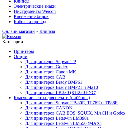
Клипсы
Электрические знаки
Инструменты Weicon
Клеймение бирок
Кабель и провод
Онлайн-магазин
»
Клипсы
Категории
Принтеры
Опции
Для принтеров Supvan TP
Для принтеров Godex
Для принтеров Canon MK
Для принтеров CAB
Для принтеров Brady BMP61
Для принтеров Brady BMP21 и M210
Для принтеров LK330 (КП220 РУС)
Красящие ленты для печати (риббоны)
Для принтеров Supvan TP-80E, TP76E и TP86E
Для принтеров CANON
Для принтеров CAB EOS, SQUIX, MACH и Godex
Для принтеров Letatwin LM390a
Для принтеров Letatwin LM550 (MAX)