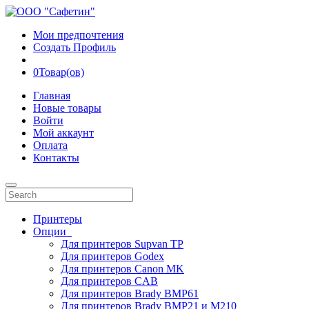
Мои предпочтения
Создать Профиль
0
Товар(ов)
Главная
Новые товары
Войти
Мой аккаунт
Оплата
Контакты
Принтеры
Опции
Для принтеров Supvan TP
Для принтеров Godex
Для принтеров Canon MK
Для принтеров CAB
Для принтеров Brady BMP61
Для принтеров Brady BMP21 и M210