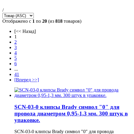
/
Отображено с
1
по
20
(из
818
товаров)
[<< Назад]
1
2
3
4
5
6
...
41
[Вперед >>]
SCN-03-0 клипсы Brady символ "0" для
провода диаметром 0,95-1,3 мм. 300 штук в
упаковке.
SCN-03-0 клипсы Brady символ "0" для провода