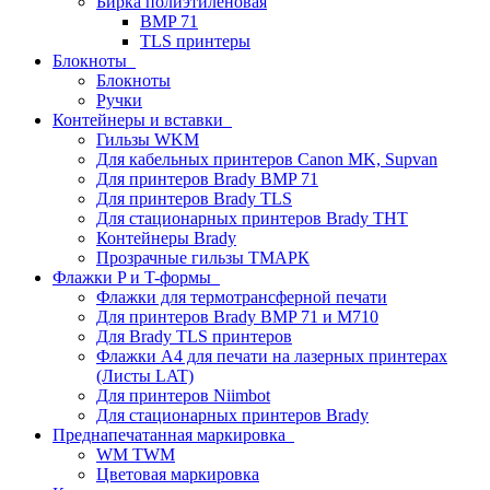
Бирка полиэтиленовая
BMP 71
TLS принтеры
Блокноты
Блокноты
Ручки
Контейнеры и вставки
Гильзы WKM
Для кабельных принтеров Canon MK, Supvan
Для принтеров Brady BMP 71
Для принтеров Brady TLS
Для стационарных принтеров Brady THT
Контейнеры Brady
Прозрачные гильзы ТМАРК
Флажки P и T-формы
Флажки для термотрансферной печати
Для принтеров Brady BMP 71 и M710
Для Brady TLS принтеров
Флажки A4 для печати на лазерных принтерах
(Листы LAT)
Для принтеров Niimbot
Для стационарных принтеров Brady
Преднапечатанная маркировка
WM TWM
Цветовая маркировка