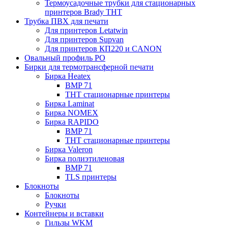
Термоусадочные трубки для стационарных
принтеров Brady THT
Трубка ПВХ для печати
Для принтеров Letatwin
Для принтеров Supvan
Для принтеров КП220 и CANON
Овальный профиль PO
Бирки для термотрансферной печати
Бирка Heatex
BMP 71
THT стационарные принтеры
Бирка Laminat
Бирка NOMEX
Бирка RAPIDO
BMP 71
THT стационарные принтеры
Бирка Valeron
Бирка полиэтиленовая
BMP 71
TLS принтеры
Блокноты
Блокноты
Ручки
Контейнеры и вставки
Гильзы WKM