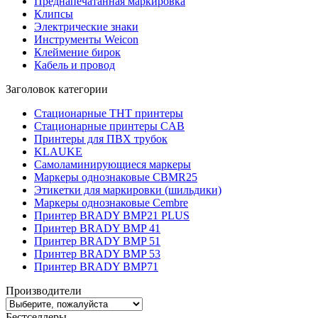
Преднапечатанная маркировка
Клипсы
Электрические знаки
Инструменты Weicon
Клеймение бирок
Кабель и провод
Заголовок категории
Стационарные THT принтеры
Стационарные принтеры CAB
Принтеры для ПВХ трубок
KLAUKE
Самоламинирующиеся маркеры
Маркеры однознаковые CBMR25
Этикетки для маркировки (шильдики)
Маркеры однознаковые Cembre
Принтер BRADY BMP21 PLUS
Принтер BRADY BMP 41
Принтер BRADY BMP 51
Принтер BRADY BMP 53
Принтер BRADY BMP71
Производители
Бестселлеры