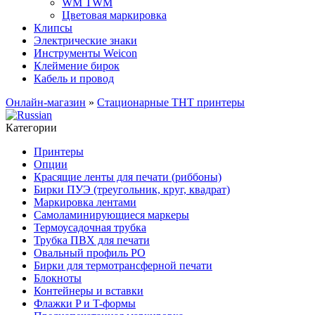
WM TWM
Цветовая маркировка
Клипсы
Электрические знаки
Инструменты Weicon
Клеймение бирок
Кабель и провод
Онлайн-магазин
»
Стационарные THT принтеры
Категории
Принтеры
Опции
Красящие ленты для печати (риббоны)
Бирки ПУЭ (треугольник, круг, квадрат)
Маркировка лентами
Самоламинирующиеся маркеры
Термоусадочная трубка
Трубка ПВХ для печати
Овальный профиль PO
Бирки для термотрансферной печати
Блокноты
Контейнеры и вставки
Флажки P и T-формы