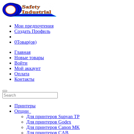
Мои предпочтения
Создать Профиль
0
Товар(ов)
Главная
Новые товары
Войти
Мой аккаунт
Оплата
Контакты
Принтеры
Опции
Для принтеров Supvan TP
Для принтеров Godex
Для принтеров Canon MK
Для принтеров CAB