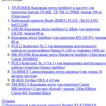
TP-R100EB Красящая лента (риббон) в кассете для
принтера Supvan TP-80E, TP 76E и TP86E,черная 100 м.
(Оригинал)
Кабельный принтер Brady BMP21 PLUS - M210 ENG
brd152260
LM33B Красящая лента (риббон) L-Mark для принтера
LK330, черная 80 м.
Красящая лента (риббон) для принтера КП 220 Рус,черная
80 м.
PUE11 Комплект № 2 для маркировки контрольного
кабеля из полиолефина (бирка У-136) в упаковке 1000 шт
MK-RS100b Красящая лента Премиум (риббон) Оригинал
Canon 3604B002
PUE3 Комплект № 3 (3 в 1) для маркировки контрольного
кабеля (этикетка+бирка+риббон)
Tp-I060EY Самоклеящаяся лента ширина 6 мм длина 16
метров (желтая)
IB 4020 Трубка ПВХ d 4,0 мм
TM B001 S Красящая лента для принтера Canon
MK(риббон) Стандарт (Китай), черная, 100м Ribbon
Canon-M1-Standart Black
Отзывы