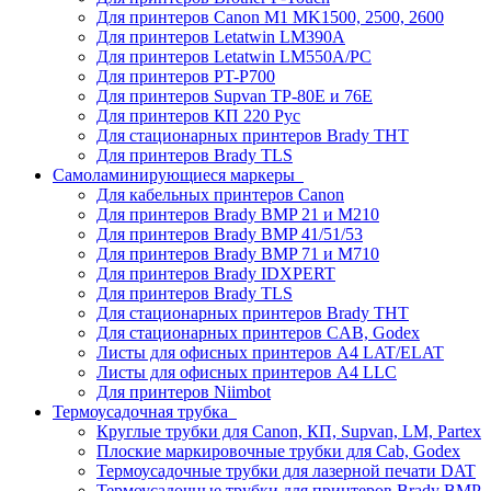
Для принтеров Canon M1 MK1500, 2500, 2600
Для принтеров Letatwin LM390A
Для принтеров Letatwin LM550A/PC
Для принтеров PT-P700
Для принтеров Supvan TP-80E и 76E
Для принтеров КП 220 Рус
Для стационарных принтеров Brady THT
Для принтеров Brady TLS
Самоламинирующиеся маркеры
Для кабельных принтеров Canon
Для принтеров Brady BMP 21 и M210
Для принтеров Brady BMP 41/51/53
Для принтеров Brady BMP 71 и M710
Для принтеров Brady IDXPERT
Для принтеров Brady TLS
Для стационарных принтеров Brady THT
Для стационарных принтеров CAB, Godex
Листы для офисных принтеров А4 LAT/ELAT
Листы для офисных принтеров А4 LLC
Для принтеров Niimbot
Термоусадочная трубка
Круглые трубки для Canon, КП, Supvan, LM, Partex
Плоские маркировочные трубки для Cab, Godex
Термоусадочные трубки для лазерной печати DAT
Термоусадочные трубки для принтеров Brady BMP