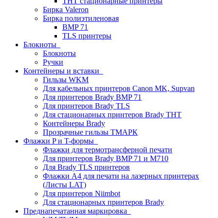
THT стационарные принтеры
Бирка Valeron
Бирка полиэтиленовая
BMP 71
TLS принтеры
Блокноты
Блокноты
Ручки
Контейнеры и вставки
Гильзы WKM
Для кабельных принтеров Canon MK, Supvan
Для принтеров Brady BMP 71
Для принтеров Brady TLS
Для стационарных принтеров Brady THT
Контейнеры Brady
Прозрачные гильзы ТМАРК
Флажки P и T-формы
Флажки для термотрансферной печати
Для принтеров Brady BMP 71 и M710
Для Brady TLS принтеров
Флажки A4 для печати на лазерных принтерах
(Листы LAT)
Для принтеров Niimbot
Для стационарных принтеров Brady
Преднапечатанная маркировка