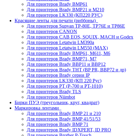
Для принтеров Brady BMP61
Для принтеров Brady BMP21 и M210
Для принтеров LK330 (КП220 РУС)
Красящие ленты для печати (риббоны)
Для принтеров Supvan TP-80E, TP76E и TP86E
Для принтеров CANON
Для принтеров CAB EOS, SQUIX, MACH и Godex
Для принтеров Letatwin LM390a
Для принтеров Letatwin LM550 (MAX)
Для принтеров Brady BMP61, M611, M6
Для принтеров Brady BMP71, M7
Для принтеров Brady BBP11 и BBP12
Для принтеров Brady THT (BP PR, BBP72 и др)
Для принтеров Brady серии IP
Для принтеров LK330 (КП 220 Рус)
Для принтеров PT (P-700 и PT-1010)
Для принтеров Brady TLS
Для принтеров Niimbot
Бирки ПУЭ (треугольник, круг, квадрат)
Маркировка лентами
Для принтеров Brady BMP 21 и 210
Для принтеров Brady BMP 41/51/53
Для принтеров Brady BMP 71
Для принтеров Brady IDXPERT, ID PRO
Для принтеров Brother P-Touch