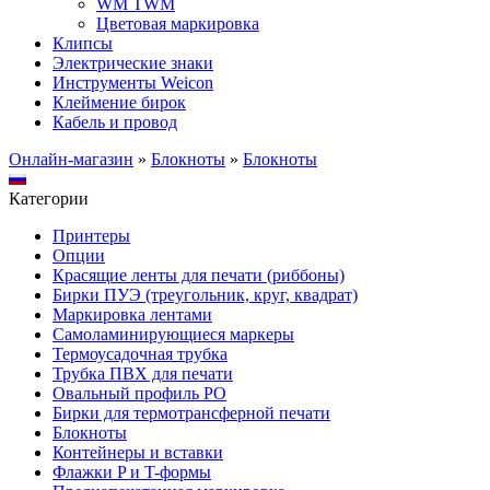
WM TWM
Цветовая маркировка
Клипсы
Электрические знаки
Инструменты Weicon
Клеймение бирок
Кабель и провод
Онлайн-магазин
»
Блокноты
»
Блокноты
Категории
Принтеры
Опции
Красящие ленты для печати (риббоны)
Бирки ПУЭ (треугольник, круг, квадрат)
Маркировка лентами
Самоламинирующиеся маркеры
Термоусадочная трубка
Трубка ПВХ для печати
Овальный профиль PO
Бирки для термотрансферной печати
Блокноты
Контейнеры и вставки
Флажки P и T-формы