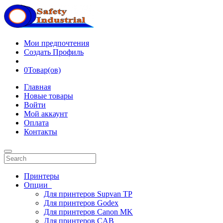
Мои предпочтения
Создать Профиль
0
Товар(ов)
Главная
Новые товары
Войти
Мой аккаунт
Оплата
Контакты
Принтеры
Опции
Для принтеров Supvan TP
Для принтеров Godex
Для принтеров Canon MK
Для принтеров CAB