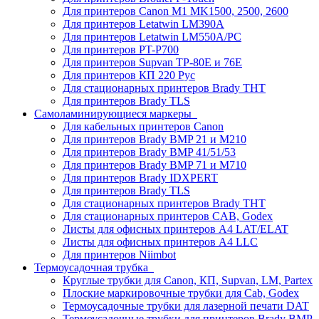
Для принтеров Canon M1 MK1500, 2500, 2600
Для принтеров Letatwin LM390A
Для принтеров Letatwin LM550A/PC
Для принтеров PT-P700
Для принтеров Supvan TP-80E и 76E
Для принтеров КП 220 Рус
Для стационарных принтеров Brady THT
Для принтеров Brady TLS
Самоламинирующиеся маркеры
Для кабельных принтеров Canon
Для принтеров Brady BMP 21 и M210
Для принтеров Brady BMP 41/51/53
Для принтеров Brady BMP 71 и M710
Для принтеров Brady IDXPERT
Для принтеров Brady TLS
Для стационарных принтеров Brady THT
Для стационарных принтеров CAB, Godex
Листы для офисных принтеров А4 LAT/ELAT
Листы для офисных принтеров А4 LLC
Для принтеров Niimbot
Термоусадочная трубка
Круглые трубки для Canon, КП, Supvan, LM, Partex
Плоские маркировочные трубки для Cab, Godex
Термоусадочные трубки для лазерной печати DAT
Термоусадочные трубки для принтеров Brady BMP