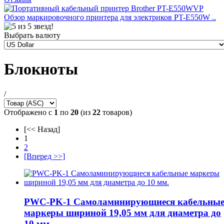
Обзор маркировочного принтера для электриков PT-E550W ..
Выбрать валюту
Блокноты
/
Отображено с
1
по
20
(из
22
товаров)
[<< Назад]
1
2
[Вперед >>]
PWC-PK-1 Самоламинирующиеся кабельны
маркеры шириной 19,05 мм для диаметра до
10 мм.