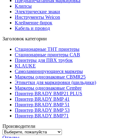
Преднапечатанная маркировка
Клипсы
Электрические знаки
Инструменты Weicon
Клеймение бирок
Кабель и провод
Заголовок категории
Стационарные THT принтеры
Стационарные принтеры CAB
Принтеры для ПВХ трубок
KLAUKE
Самоламинирующиеся маркеры
Маркеры однознаковые CBMR25
Этикетки для маркировки (шильдики)
Маркеры однознаковые Cembre
Принтер BRADY BMP21 PLUS
Принтер BRADY BMP 41
Принтер BRADY BMP 51
Принтер BRADY BMP 53
Принтер BRADY BMP71
Производители
Отзывы