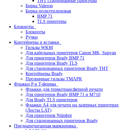
THT стационарные принтеры
Бирка Valeron
Бирка полиэтиленовая
BMP 71
TLS принтеры
Блокноты
Блокноты
Ручки
Контейнеры и вставки
Гильзы WKM
Для кабельных принтеров Canon MK, Supvan
Для принтеров Brady BMP 71
Для принтеров Brady TLS
Для стационарных принтеров Brady THT
Контейнеры Brady
Прозрачные гильзы ТМАРК
Флажки P и T-формы
Флажки для термотрансферной печати
Для принтеров Brady BMP 71 и M710
Для Brady TLS принтеров
Флажки A4 для печати на лазерных принтерах
(Листы LAT)
Для принтеров Niimbot
Для стационарных принтеров Brady
Преднапечатанная маркировка