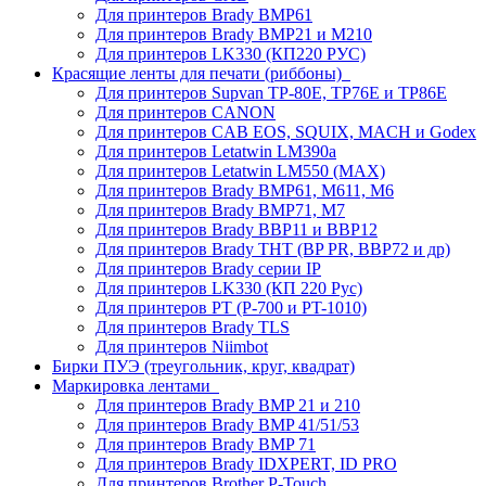
Для принтеров Brady BMP61
Для принтеров Brady BMP21 и M210
Для принтеров LK330 (КП220 РУС)
Красящие ленты для печати (риббоны)
Для принтеров Supvan TP-80E, TP76E и TP86E
Для принтеров CANON
Для принтеров CAB EOS, SQUIX, MACH и Godex
Для принтеров Letatwin LM390a
Для принтеров Letatwin LM550 (MAX)
Для принтеров Brady BMP61, M611, M6
Для принтеров Brady BMP71, M7
Для принтеров Brady BBP11 и BBP12
Для принтеров Brady THT (BP PR, BBP72 и др)
Для принтеров Brady серии IP
Для принтеров LK330 (КП 220 Рус)
Для принтеров PT (P-700 и PT-1010)
Для принтеров Brady TLS
Для принтеров Niimbot
Бирки ПУЭ (треугольник, круг, квадрат)
Маркировка лентами
Для принтеров Brady BMP 21 и 210
Для принтеров Brady BMP 41/51/53
Для принтеров Brady BMP 71
Для принтеров Brady IDXPERT, ID PRO
Для принтеров Brother P-Touch