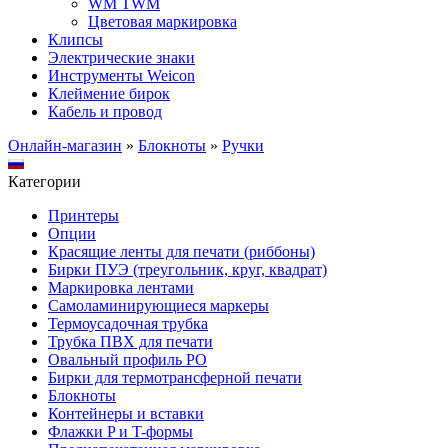
WM TWM
Цветовая маркировка
Клипсы
Электрические знаки
Инструменты Weicon
Клеймение бирок
Кабель и провод
Онлайн-магазин
»
Блокноты
»
Ручки
Категории
Принтеры
Опции
Красящие ленты для печати (риббоны)
Бирки ПУЭ (треугольник, круг, квадрат)
Маркировка лентами
Самоламинирующиеся маркеры
Термоусадочная трубка
Трубка ПВХ для печати
Овальный профиль PO
Бирки для термотрансферной печати
Блокноты
Контейнеры и вставки
Флажки P и T-формы