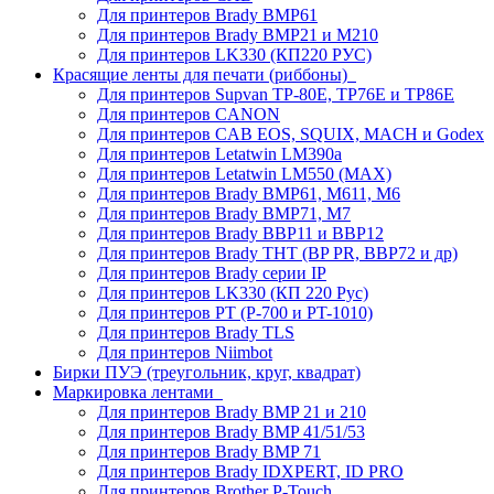
Для принтеров Brady BMP61
Для принтеров Brady BMP21 и M210
Для принтеров LK330 (КП220 РУС)
Красящие ленты для печати (риббоны)
Для принтеров Supvan TP-80E, TP76E и TP86E
Для принтеров CANON
Для принтеров CAB EOS, SQUIX, MACH и Godex
Для принтеров Letatwin LM390a
Для принтеров Letatwin LM550 (MAX)
Для принтеров Brady BMP61, M611, M6
Для принтеров Brady BMP71, M7
Для принтеров Brady BBP11 и BBP12
Для принтеров Brady THT (BP PR, BBP72 и др)
Для принтеров Brady серии IP
Для принтеров LK330 (КП 220 Рус)
Для принтеров PT (P-700 и PT-1010)
Для принтеров Brady TLS
Для принтеров Niimbot
Бирки ПУЭ (треугольник, круг, квадрат)
Маркировка лентами
Для принтеров Brady BMP 21 и 210
Для принтеров Brady BMP 41/51/53
Для принтеров Brady BMP 71
Для принтеров Brady IDXPERT, ID PRO
Для принтеров Brother P-Touch