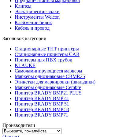
Преднапечатанная маркировка
Клипсы
Электрические знаки
Инструменты Weicon
Клеймение бирок
Кабель и провод
Заголовок категории
Стационарные THT принтеры
Стационарные принтеры CAB
Принтеры для ПВХ трубок
KLAUKE
Самоламинирующиеся маркеры
Маркеры однознаковые CBMR25
Этикетки для маркировки (шильдики)
Маркеры однознаковые Cembre
Принтер BRADY BMP21 PLUS
Принтер BRADY BMP 41
Принтер BRADY BMP 51
Принтер BRADY BMP 53
Принтер BRADY BMP71
Производители
Отзывы