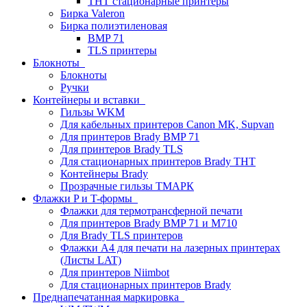
THT стационарные принтеры
Бирка Valeron
Бирка полиэтиленовая
BMP 71
TLS принтеры
Блокноты
Блокноты
Ручки
Контейнеры и вставки
Гильзы WKM
Для кабельных принтеров Canon MK, Supvan
Для принтеров Brady BMP 71
Для принтеров Brady TLS
Для стационарных принтеров Brady THT
Контейнеры Brady
Прозрачные гильзы ТМАРК
Флажки P и T-формы
Флажки для термотрансферной печати
Для принтеров Brady BMP 71 и M710
Для Brady TLS принтеров
Флажки A4 для печати на лазерных принтерах
(Листы LAT)
Для принтеров Niimbot
Для стационарных принтеров Brady
Преднапечатанная маркировка