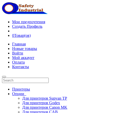
Мои предпочтения
Создать Профиль
0
Товар(ов)
Главная
Новые товары
Войти
Мой аккаунт
Оплата
Контакты
Принтеры
Опции
Для принтеров Supvan TP
Для принтеров Godex
Для принтеров Canon MK
Для принтеров CAB