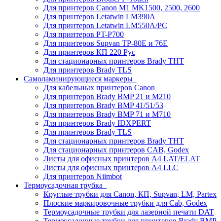
Для принтеров Canon M1 MK1500, 2500, 2600
Для принтеров Letatwin LM390A
Для принтеров Letatwin LM550A/PC
Для принтеров PT-P700
Для принтеров Supvan TP-80E и 76E
Для принтеров КП 220 Рус
Для стационарных принтеров Brady THT
Для принтеров Brady TLS
Самоламинирующиеся маркеры
Для кабельных принтеров Canon
Для принтеров Brady BMP 21 и M210
Для принтеров Brady BMP 41/51/53
Для принтеров Brady BMP 71 и M710
Для принтеров Brady IDXPERT
Для принтеров Brady TLS
Для стационарных принтеров Brady THT
Для стационарных принтеров CAB, Godex
Листы для офисных принтеров А4 LAT/ELAT
Листы для офисных принтеров А4 LLC
Для принтеров Niimbot
Термоусадочная трубка
Круглые трубки для Canon, КП, Supvan, LM, Partex
Плоские маркировочные трубки для Cab, Godex
Термоусадочные трубки для лазерной печати DAT
Термоусадочные трубки для принтеров Brady BMP