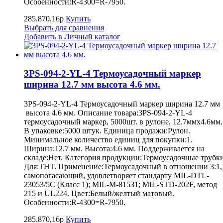
Особенности:R-4300=R-7950.
285.870,16р
Купить
Выбрать для сравнения
Добавить в Личный каталог
3PS-094-2-YL-4 Термоусадочный маркер
ширина 12.7 мм высота 4.6 мм.
3PS-094-2-YL-4 Термоусадочный маркер ширина 12.7 мм
высота 4.6 мм. Описание товара:3PS-094-2-YL-4
термоусадочный маркер, 5000шт. в рулоне, 12.7ммх4.6мм.
В упаковке:5000 штук. Единица продажи:Рулон.
Минимальное количество единиц для покупки:1.
Ширина:12.7 мм. Высота:4.6 мм. Поддерживается на
складе:Нет. Категория продукции:Термоусадочные трубки
Для:THT. Применение:Термоусадочный в отношении 3:1,
самопогасающий, удовлетворяет стандарту MIL-DTL-
23053/5C (Класс 1); MIL-M-81531; MIL-STD-202F, метод
215 и UL224. Цвет:Белый/желтый матовый.
Особенности:R-4300=R-7950.
285.870,16р
Купить