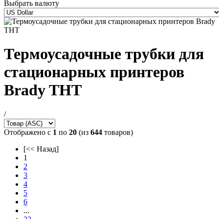
Выбрать валюту
Термоусадочные трубки для
стационарных принтеров
Brady THT
/
Отображено с
1
по
20
(из
644
товаров)
[<< Назад]
1
2
3
4
5
6
...