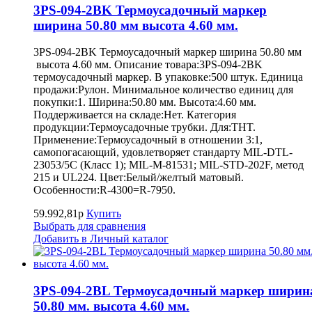
3PS-094-2BK Термоусадочный маркер
ширина 50.80 мм высота 4.60 мм.
3PS-094-2BK Термоусадочный маркер ширина 50.80 мм
высота 4.60 мм. Описание товара:3PS-094-2BK
термоусадочный маркер. В упаковке:500 штук. Единица
продажи:Рулон. Минимальное количество единиц для
покупки:1. Ширина:50.80 мм. Высота:4.60 мм.
Поддерживается на складе:Нет. Категория
продукции:Термоусадочные трубки. Для:THT.
Применение:Термоусадочный в отношении 3:1,
самопогасающий, удовлетворяет стандарту MIL-DTL-
23053/5C (Класс 1); MIL-M-81531; MIL-STD-202F, метод
215 и UL224. Цвет:Белый/желтый матовый.
Особенности:R-4300=R-7950.
59.992,81р
Купить
Выбрать для сравнения
Добавить в Личный каталог
3PS-094-2BL Термоусадочный маркер ширин
50.80 мм. высота 4.60 мм.