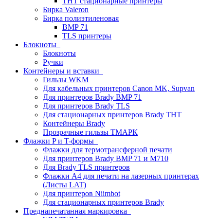
THT стационарные принтеры
Бирка Valeron
Бирка полиэтиленовая
BMP 71
TLS принтеры
Блокноты
Блокноты
Ручки
Контейнеры и вставки
Гильзы WKM
Для кабельных принтеров Canon MK, Supvan
Для принтеров Brady BMP 71
Для принтеров Brady TLS
Для стационарных принтеров Brady THT
Контейнеры Brady
Прозрачные гильзы ТМАРК
Флажки P и T-формы
Флажки для термотрансферной печати
Для принтеров Brady BMP 71 и M710
Для Brady TLS принтеров
Флажки A4 для печати на лазерных принтерах
(Листы LAT)
Для принтеров Niimbot
Для стационарных принтеров Brady
Преднапечатанная маркировка