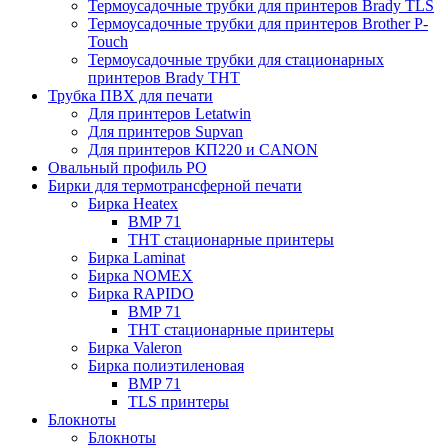
Термоусадочные трубки для принтеров Brady TLS
Термоусадочные трубки для принтеров Brother P-
Touch
Термоусадочные трубки для стационарных
принтеров Brady THT
Трубка ПВХ для печати
Для принтеров Letatwin
Для принтеров Supvan
Для принтеров КП220 и CANON
Овальный профиль PO
Бирки для термотрансферной печати
Бирка Heatex
BMP 71
THT стационарные принтеры
Бирка Laminat
Бирка NOMEX
Бирка RAPIDO
BMP 71
THT стационарные принтеры
Бирка Valeron
Бирка полиэтиленовая
BMP 71
TLS принтеры
Блокноты
Блокноты