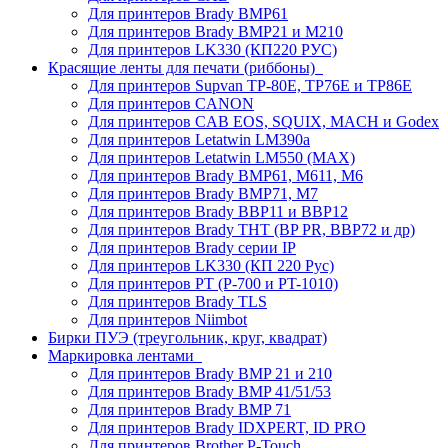
Для принтеров Brady BMP61
Для принтеров Brady BMP21 и M210
Для принтеров LK330 (КП220 РУС)
Красящие ленты для печати (риббоны)
Для принтеров Supvan TP-80E, TP76E и TP86E
Для принтеров CANON
Для принтеров CAB EOS, SQUIX, MACH и Godex
Для принтеров Letatwin LM390a
Для принтеров Letatwin LM550 (MAX)
Для принтеров Brady BMP61, M611, M6
Для принтеров Brady BMP71, M7
Для принтеров Brady BBP11 и BBP12
Для принтеров Brady THT (BP PR, BBP72 и др)
Для принтеров Brady серии IP
Для принтеров LK330 (КП 220 Рус)
Для принтеров PT (P-700 и PT-1010)
Для принтеров Brady TLS
Для принтеров Niimbot
Бирки ПУЭ (треугольник, круг, квадрат)
Маркировка лентами
Для принтеров Brady BMP 21 и 210
Для принтеров Brady BMP 41/51/53
Для принтеров Brady BMP 71
Для принтеров Brady IDXPERT, ID PRO
Для принтеров Brother P-Touch