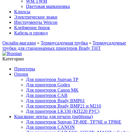
WM TWM
Цветовая маркировка
Клипсы
Электрические знаки
Инструменты Weicon
Клеймение бирок
Кабель и провод
Онлайн-магазин
»
Термоусадочная трубка
»
Термоусадочные
трубки для стационарных принтеров Brady THT
Категории
Принтеры
Опции
Для принтеров Supvan TP
Для принтеров Godex
Для принтеров Canon MK
Для принтеров CAB
Для принтеров Brady BMP61
Для принтеров Brady BMP21 и M210
Для принтеров LK330 (КП220 РУС)
Красящие ленты для печати (риббоны)
Для принтеров Supvan TP-80E, TP76E и TP86E
Для принтеров CANON