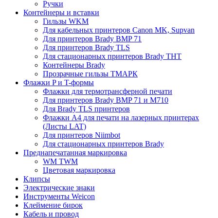
Ручки
Контейнеры и вставки
Гильзы WKM
Для кабельных принтеров Canon MK, Supvan
Для принтеров Brady BMP 71
Для принтеров Brady TLS
Для стационарных принтеров Brady THT
Контейнеры Brady
Прозрачные гильзы ТМАРК
Флажки P и T-формы
Флажки для термотрансферной печати
Для принтеров Brady BMP 71 и M710
Для Brady TLS принтеров
Флажки A4 для печати на лазерных принтерах
(Листы LAT)
Для принтеров Niimbot
Для стационарных принтеров Brady
Преднапечатанная маркировка
WM TWM
Цветовая маркировка
Клипсы
Электрические знаки
Инструменты Weicon
Клеймение бирок
Кабель и провод