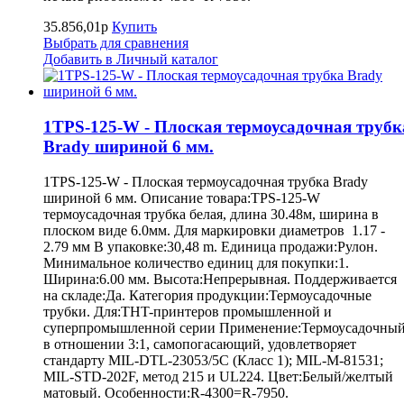
35.856,01р
Купить
Выбрать для сравнения
Добавить в Личный каталог
1TPS-125-W - Плоская термоусадочная трубк
Brady шириной 6 мм.
1TPS-125-W - Плоская термоусадочная трубка Brady
шириной 6 мм. Описание товара:TPS-125-W
термоусадочная трубка белая, длина 30.48м, ширина в
плоском виде 6.0мм. Для маркировки диаметров 1.17 -
2.79 мм В упаковке:30,48 m. Единица продажи:Рулон.
Минимальное количество единиц для покупки:1.
Ширина:6.00 мм. Высота:Непрерывная. Поддерживается
на складе:Да. Категория продукции:Термоусадочные
трубки. Для:THT-принтеров промышленной и
суперпромышленной серии Применение:Термоусадочны
в отношении 3:1, самопогасающий, удовлетворяет
стандарту MIL-DTL-23053/5C (Класс 1); MIL-M-81531;
MIL-STD-202F, метод 215 и UL224. Цвет:Белый/желтый
матовый. Особенности:R-4300=R-7950.