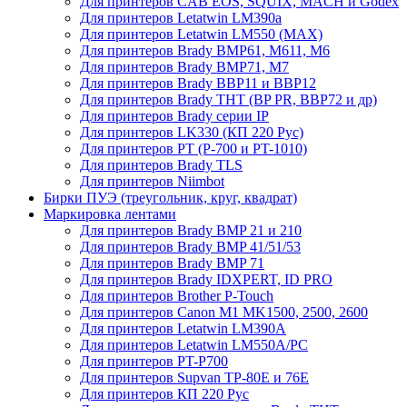
Для принтеров CAB EOS, SQUIX, MACH и Godex
Для принтеров Letatwin LM390a
Для принтеров Letatwin LM550 (MAX)
Для принтеров Brady BMP61, M611, M6
Для принтеров Brady BMP71, M7
Для принтеров Brady BBP11 и BBP12
Для принтеров Brady THT (BP PR, BBP72 и др)
Для принтеров Brady серии IP
Для принтеров LK330 (КП 220 Рус)
Для принтеров PT (P-700 и PT-1010)
Для принтеров Brady TLS
Для принтеров Niimbot
Бирки ПУЭ (треугольник, круг, квадрат)
Маркировка лентами
Для принтеров Brady BMP 21 и 210
Для принтеров Brady BMP 41/51/53
Для принтеров Brady BMP 71
Для принтеров Brady IDXPERT, ID PRO
Для принтеров Brother P-Touch
Для принтеров Canon M1 MK1500, 2500, 2600
Для принтеров Letatwin LM390A
Для принтеров Letatwin LM550A/PC
Для принтеров PT-P700
Для принтеров Supvan TP-80E и 76E
Для принтеров КП 220 Рус