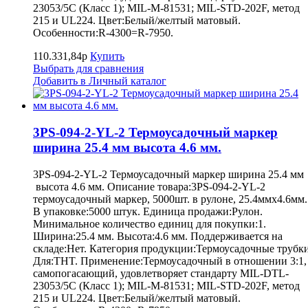
23053/5C (Класс 1); MIL-M-81531; MIL-STD-202F, метод
215 и UL224. Цвет:Белый/желтый матовый.
Особенности:R-4300=R-7950.
110.331,84р
Купить
Выбрать для сравнения
Добавить в Личный каталог
3PS-094-2-YL-2 Термоусадочный маркер
ширина 25.4 мм высота 4.6 мм.
3PS-094-2-YL-2 Термоусадочный маркер ширина 25.4 мм
высота 4.6 мм. Описание товара:3PS-094-2-YL-2
термоусадочный маркер, 5000шт. в рулоне, 25.4ммх4.6мм.
В упаковке:5000 штук. Единица продажи:Рулон.
Минимальное количество единиц для покупки:1.
Ширина:25.4 мм. Высота:4.6 мм. Поддерживается на
складе:Нет. Категория продукции:Термоусадочные трубки
Для:THT. Применение:Термоусадочный в отношении 3:1,
самопогасающий, удовлетворяет стандарту MIL-DTL-
23053/5C (Класс 1); MIL-M-81531; MIL-STD-202F, метод
215 и UL224. Цвет:Белый/желтый матовый.