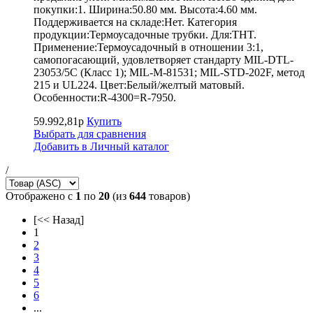
покупки:1. Ширина:50.80 мм. Высота:4.60 мм.
Поддерживается на складе:Нет. Категория
продукции:Термоусадочные трубки. Для:THT.
Применение:Термоусадочный в отношении 3:1,
самопогасающий, удовлетворяет стандарту MIL-DTL-
23053/5C (Класс 1); MIL-M-81531; MIL-STD-202F, метод
215 и UL224. Цвет:Белый/желтый матовый.
Особенности:R-4300=R-7950.
59.992,81р
Купить
Выбрать для сравнения
Добавить в Личный каталог
/
Отображено с
1
по
20
(из
644
товаров)
[<< Назад]
1
2
3
4
5
6
...