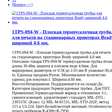
33
[Вперед >>]
1TPS-094-W - Плоская термоусадочная трубк
для печати на стационарных принтерах Brad
шириной 4.6 мм.
1TPS-094-W - Плоская термоусадочная трубка для печати
на стационарных принтерах Brady шириной 4.6 мм.
Описание товара:TPS-094-W термоусадочная трубка белая
длина 30.48м, ширина в плоском виде 4.6мм. Для
маркировки диаметров от 0.58 до 2.03 мм В упаковке:30,4
m. Единица продажи:Рулон. Минимальное количество
единиц для покупки:1. Ширина:4.60 мм.
Высота:Непрерывная. Поддерживается на складе:Да.
Категория продукции:Термоусадочные трубки. Для:THT.
Применение:Термоусадочный маркер в отношении 3:1,
самопогасающий, удовлетворяет стандарту MIL-DTL-
23053/5C (Класс 1); MIL-M-81531; MIL-STD-202F, метод
215 и UL224. Цвет:Белый/желтый матовый. Особенности
печать риббоном R-4300=R-7950.