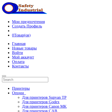
Мои предпочтения
Создать Профиль
0
Товар(ов)
Главная
Новые товары
Войти
Мой аккаунт
Оплата
Контакты
Принтеры
Опции
Для принтеров Supvan TP
Для принтеров Godex
Для принтеров Canon MK
Для принтеров CAB