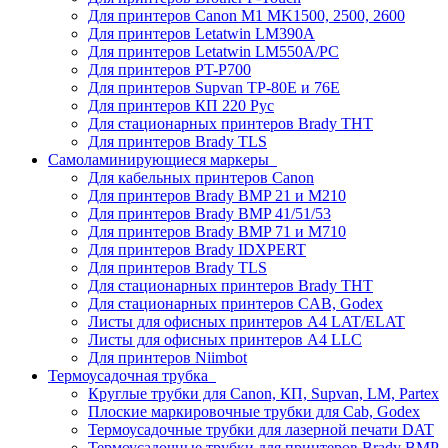
Для принтеров Canon M1 MK1500, 2500, 2600
Для принтеров Letatwin LM390A
Для принтеров Letatwin LM550A/PC
Для принтеров PT-P700
Для принтеров Supvan TP-80E и 76E
Для принтеров КП 220 Рус
Для стационарных принтеров Brady THT
Для принтеров Brady TLS
Самоламинирующиеся маркеры
Для кабельных принтеров Canon
Для принтеров Brady BMP 21 и M210
Для принтеров Brady BMP 41/51/53
Для принтеров Brady BMP 71 и M710
Для принтеров Brady IDXPERT
Для принтеров Brady TLS
Для стационарных принтеров Brady THT
Для стационарных принтеров CAB, Godex
Листы для офисных принтеров А4 LAT/ELAT
Листы для офисных принтеров А4 LLC
Для принтеров Niimbot
Термоусадочная трубка
Круглые трубки для Canon, КП, Supvan, LM, Partex
Плоские маркировочные трубки для Cab, Godex
Термоусадочные трубки для лазерной печати DAT
Термоусадочные трубки для принтеров Brady BMP