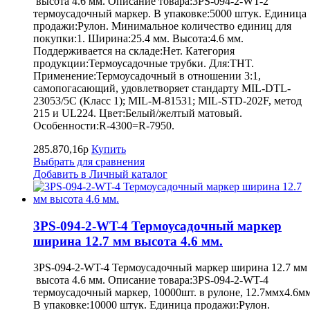
высота 4.6 мм. Описание товара:3PS-094-2-WT-2
термоусадочный маркер. В упаковке:5000 штук. Единица
продажи:Рулон. Минимальное количество единиц для
покупки:1. Ширина:25.4 мм. Высота:4.6 мм.
Поддерживается на складе:Нет. Категория
продукции:Термоусадочные трубки. Для:THT.
Применение:Термоусадочный в отношении 3:1,
самопогасающий, удовлетворяет стандарту MIL-DTL-
23053/5C (Класс 1); MIL-M-81531; MIL-STD-202F, метод
215 и UL224. Цвет:Белый/желтый матовый.
Особенности:R-4300=R-7950.
285.870,16р
Купить
Выбрать для сравнения
Добавить в Личный каталог
3PS-094-2-WT-4 Термоусадочный маркер
ширина 12.7 мм высота 4.6 мм.
3PS-094-2-WT-4 Термоусадочный маркер ширина 12.7 мм
высота 4.6 мм. Описание товара:3PS-094-2-WT-4
термоусадочный маркер, 10000шт. в рулоне, 12.7ммх4.6мм
В упаковке:10000 штук. Единица продажи:Рулон.