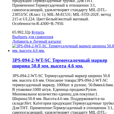
продукции:Термоусадочные трубки. Для:THT.
Применение:Термоусадочный в отношении 3:1,
самопогасающий, удовлетворяет стандарту MIL-DTL-
23053/5C (Класс 1); MIL-M-81531; MIL-STD-202F, метод
215 и UL224. Цвет:Белый/желтый матовый.
Особенности:R-4300=R-7950.
65.992,32р
Купить
Выбрать для сравнения
Добавить в Личный каталог
3PS-094-2-WT-SC Термоусадочный маркер
ширина 50.8 мм. высота 4.6 мм.
3PS-094-2-WT-SC Термоусадочный маркер ширина 50.8
мм. высота 4.6 мм. Описание товара:3PS-094-2-WT-SC
термоусадочный маркер, 1000шт. в рулоне, 50.8ммх4.6мм.
В упаковке:1000 штук. Единица продажи:Рулон.
Минимальное количество единиц для покупки:1.
Ширина:50.8 мм. Высота:4.6 мм. Поддерживается на
складе:Нет. Категория продукции:Термоусадочные трубки
Для:THT. Применение:Термоусадочный в отношении 3:1,
самопогасающий, удовлетворяет стандарту MIL-DTL-