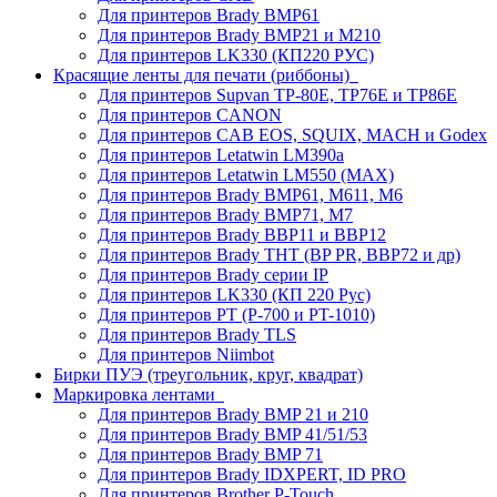
Для принтеров Brady BMP61
Для принтеров Brady BMP21 и M210
Для принтеров LK330 (КП220 РУС)
Красящие ленты для печати (риббоны)
Для принтеров Supvan TP-80E, TP76E и TP86E
Для принтеров CANON
Для принтеров CAB EOS, SQUIX, MACH и Godex
Для принтеров Letatwin LM390a
Для принтеров Letatwin LM550 (MAX)
Для принтеров Brady BMP61, M611, M6
Для принтеров Brady BMP71, M7
Для принтеров Brady BBP11 и BBP12
Для принтеров Brady THT (BP PR, BBP72 и др)
Для принтеров Brady серии IP
Для принтеров LK330 (КП 220 Рус)
Для принтеров PT (P-700 и PT-1010)
Для принтеров Brady TLS
Для принтеров Niimbot
Бирки ПУЭ (треугольник, круг, квадрат)
Маркировка лентами
Для принтеров Brady BMP 21 и 210
Для принтеров Brady BMP 41/51/53
Для принтеров Brady BMP 71
Для принтеров Brady IDXPERT, ID PRO
Для принтеров Brother P-Touch