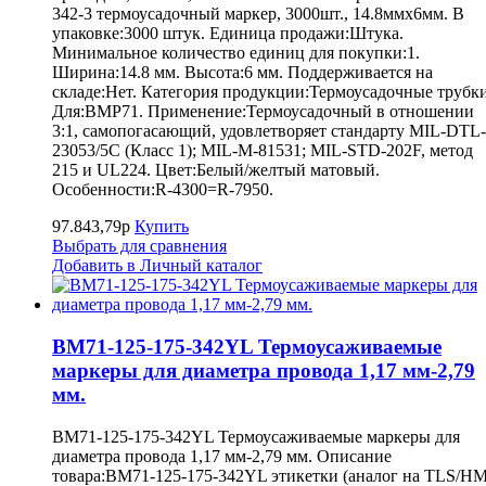
342-3 термоусадочный маркер, 3000шт., 14.8ммх6мм. В
упаковке:3000 штук. Единица продажи:Штука.
Минимальное количество единиц для покупки:1.
Ширина:14.8 мм. Высота:6 мм. Поддерживается на
складе:Нет. Категория продукции:Термоусадочные трубки
Для:BMP71. Применение:Термоусадочный в отношении
3:1, самопогасающий, удовлетворяет стандарту MIL-DTL-
23053/5C (Класс 1); MIL-M-81531; MIL-STD-202F, метод
215 и UL224. Цвет:Белый/желтый матовый.
Особенности:R-4300=R-7950.
97.843,79р
Купить
Выбрать для сравнения
Добавить в Личный каталог
BM71-125-175-342YL Термоусаживаемые
маркеры для диаметра провода 1,17 мм-2,79
мм.
BM71-125-175-342YL Термоусаживаемые маркеры для
диаметра провода 1,17 мм-2,79 мм. Описание
товара:BM71-125-175-342YL этикетки (аналог на TLS/H