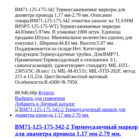
BM71-125-175-342 Термоусаживаемые маркеры для
диаметра провода 1,17 мм-2,79 мм. Описание
товара:BM71-125-175-342 этикетки (аналог на TLS/HM
BPSPT-125-175-WT) Термоусаживаемые маркеры
44.83ммх5.97мм. В упаковке:1000 штук. Единица
продажи:Штука. Минимальное количество единиц для
покупки:1. Ширина:44.83 мм. Высота:5.97 мм.
Поддерживается на складе:Нет. Категория
продукции:Термоусадочные трубки. Для:BMP71.
Применение:Термоусадочный в отношении 3:1,
самопогасающий, удовлетворяет стандарту MIL-DTL-
23053/5C (Класс 1); MIL-M-81531; MIL-STD-202F, метод
215 и UL224. Цвет:Белый/желтый матовый.
Особенности:R-4300=R-7950.
88.946,68р
Купить
Выбрать для сравнения
Добавить в Личный каталог
BM71-125-175-342-2 Термоусадочный маркер
для диаметра провода 1,17 мм-2,79 мм.