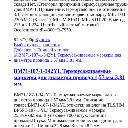
складе:Нет. Категория продукции:Термоусадочные трубки
Для:BMP71. Применение:Термоусадочный в отношении
3:1, самопогасающий, удовлетворяет стандарту MIL-DTL-
23053/5C (Класс 1); MIL-M-81531; MIL-STD-202F, метод
215 и UL224. Цвет:Белый/желтый матовый.
Особенности:R-4300=R-7950.
81.377,96р
Купить
Выбрать для сравнения
Добавить в Личный каталог
BM71-187-1-342YL Термоусаживаемые
маркеры для диаметра провода 1,57 мм-3,81
мм.
BM71-187-1-342YL Термоусаживаемые маркеры для
диаметра провода 1,57 мм-3,81 мм. Описание
товара:BM71-187-1-342YL этикетки (аналог на TLS/HM
BPSPT-187-1-YL) Термоусаживаемые маркеры
25.8ммх8.5мм. В упаковке:1000 штук. Единица
продажи:Штука. Минимальное количество единиц для
покупки:1. Ширина:25.8 мм. Высота:8.5 мм.