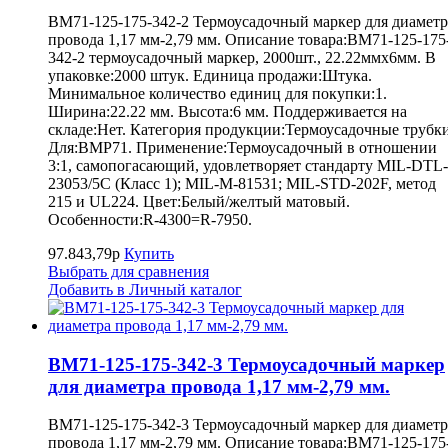
BM71-125-175-342-2 Термоусадочный маркер для диаметр
провода 1,17 мм-2,79 мм. Описание товара:BM71-125-175
342-2 термоусадочный маркер, 2000шт., 22.22ммх6мм. В
упаковке:2000 штук. Единица продажи:Штука.
Минимальное количество единиц для покупки:1.
Ширина:22.22 мм. Высота:6 мм. Поддерживается на
складе:Нет. Категория продукции:Термоусадочные трубки
Для:BMP71. Применение:Термоусадочный в отношении
3:1, самопогасающий, удовлетворяет стандарту MIL-DTL-
23053/5C (Класс 1); MIL-M-81531; MIL-STD-202F, метод
215 и UL224. Цвет:Белый/желтый матовый.
Особенности:R-4300=R-7950.
97.843,79р
Купить
Выбрать для сравнения
Добавить в Личный каталог
BM71-125-175-342-3 Термоусадочный маркер
для диаметра провода 1,17 мм-2,79 мм.
BM71-125-175-342-3 Термоусадочный маркер для диаметр
провода 1,17 мм-2,79 мм. Описание товара:BM71-125-175