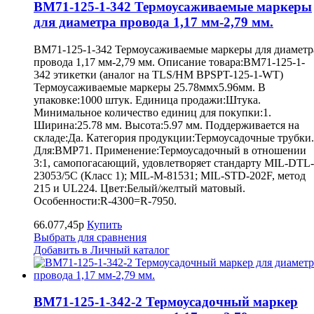
BM71-125-1-342 Термоусаживаемые маркеры
для диаметра провода 1,17 мм-2,79 мм.
BM71-125-1-342 Термоусаживаемые маркеры для диаметр
провода 1,17 мм-2,79 мм. Описание товара:BM71-125-1-
342 этикетки (аналог на TLS/HM BPSPT-125-1-WT)
Термоусаживаемые маркеры 25.78ммх5.96мм. В
упаковке:1000 штук. Единица продажи:Штука.
Минимальное количество единиц для покупки:1.
Ширина:25.78 мм. Высота:5.97 мм. Поддерживается на
складе:Да. Категория продукции:Термоусадочные трубки.
Для:BMP71. Применение:Термоусадочный в отношении
3:1, самопогасающий, удовлетворяет стандарту MIL-DTL-
23053/5C (Класс 1); MIL-M-81531; MIL-STD-202F, метод
215 и UL224. Цвет:Белый/желтый матовый.
Особенности:R-4300=R-7950.
66.077,45р
Купить
Выбрать для сравнения
Добавить в Личный каталог
BM71-125-1-342-2 Термоусадочный маркер