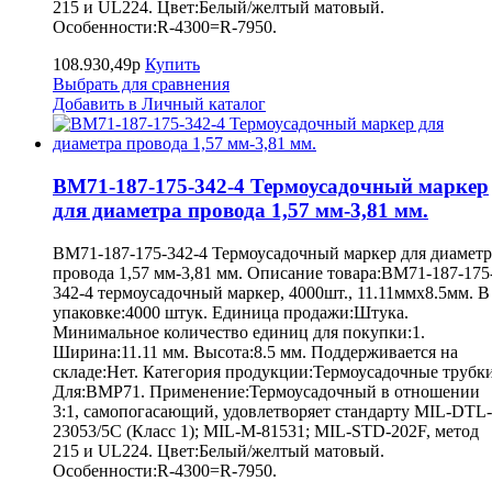
215 и UL224. Цвет:Белый/желтый матовый.
Особенности:R-4300=R-7950.
108.930,49р
Купить
Выбрать для сравнения
Добавить в Личный каталог
BM71-187-175-342-4 Термоусадочный маркер
для диаметра провода 1,57 мм-3,81 мм.
BM71-187-175-342-4 Термоусадочный маркер для диаметр
провода 1,57 мм-3,81 мм. Описание товара:BM71-187-175
342-4 термоусадочный маркер, 4000шт., 11.11ммх8.5мм. В
упаковке:4000 штук. Единица продажи:Штука.
Минимальное количество единиц для покупки:1.
Ширина:11.11 мм. Высота:8.5 мм. Поддерживается на
складе:Нет. Категория продукции:Термоусадочные трубки
Для:BMP71. Применение:Термоусадочный в отношении
3:1, самопогасающий, удовлетворяет стандарту MIL-DTL-
23053/5C (Класс 1); MIL-M-81531; MIL-STD-202F, метод
215 и UL224. Цвет:Белый/желтый матовый.
Особенности:R-4300=R-7950.