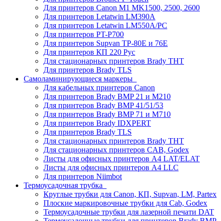
Для принтеров Canon M1 MK1500, 2500, 2600
Для принтеров Letatwin LM390A
Для принтеров Letatwin LM550A/PC
Для принтеров PT-P700
Для принтеров Supvan TP-80E и 76E
Для принтеров КП 220 Рус
Для стационарных принтеров Brady THT
Для принтеров Brady TLS
Самоламинирующиеся маркеры
Для кабельных принтеров Canon
Для принтеров Brady BMP 21 и M210
Для принтеров Brady BMP 41/51/53
Для принтеров Brady BMP 71 и M710
Для принтеров Brady IDXPERT
Для принтеров Brady TLS
Для стационарных принтеров Brady THT
Для стационарных принтеров CAB, Godex
Листы для офисных принтеров А4 LAT/ELAT
Листы для офисных принтеров А4 LLC
Для принтеров Niimbot
Термоусадочная трубка
Круглые трубки для Canon, КП, Supvan, LM, Partex
Плоские маркировочные трубки для Cab, Godex
Термоусадочные трубки для лазерной печати DAT
Термоусадочные трубки для принтеров Brady BMP