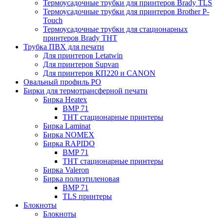
Термоусадочные трубки для принтеров Brady TLS
Термоусадочные трубки для принтеров Brother P-
Touch
Термоусадочные трубки для стационарных
принтеров Brady THT
Трубка ПВХ для печати
Для принтеров Letatwin
Для принтеров Supvan
Для принтеров КП220 и CANON
Овальный профиль PO
Бирки для термотрансферной печати
Бирка Heatex
BMP 71
THT стационарные принтеры
Бирка Laminat
Бирка NOMEX
Бирка RAPIDO
BMP 71
THT стационарные принтеры
Бирка Valeron
Бирка полиэтиленовая
BMP 71
TLS принтеры
Блокноты
Блокноты