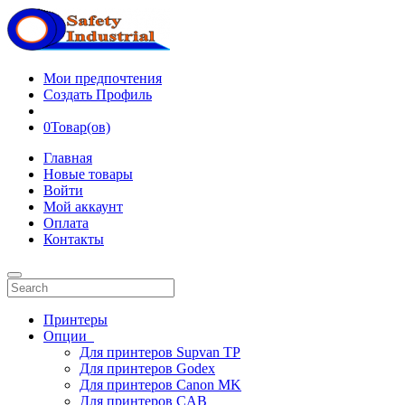
Мои предпочтения
Создать Профиль
0
Товар(ов)
Главная
Новые товары
Войти
Мой аккаунт
Оплата
Контакты
Принтеры
Опции
Для принтеров Supvan TP
Для принтеров Godex
Для принтеров Canon MK
Для принтеров CAB