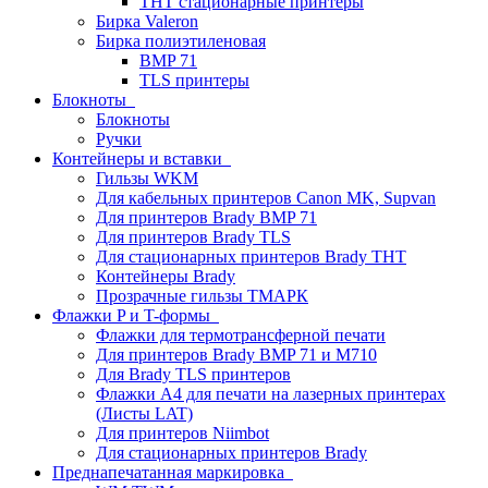
THT стационарные принтеры
Бирка Valeron
Бирка полиэтиленовая
BMP 71
TLS принтеры
Блокноты
Блокноты
Ручки
Контейнеры и вставки
Гильзы WKM
Для кабельных принтеров Canon MK, Supvan
Для принтеров Brady BMP 71
Для принтеров Brady TLS
Для стационарных принтеров Brady THT
Контейнеры Brady
Прозрачные гильзы ТМАРК
Флажки P и T-формы
Флажки для термотрансферной печати
Для принтеров Brady BMP 71 и M710
Для Brady TLS принтеров
Флажки A4 для печати на лазерных принтерах
(Листы LAT)
Для принтеров Niimbot
Для стационарных принтеров Brady
Преднапечатанная маркировка