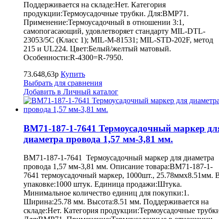
Поддерживается на складе:Нет. Категория
продукции:Термоусадочные трубки. Для:BMP71.
Применение:Термоусадочный в отношении 3:1,
самопогасающий, удовлетворяет стандарту MIL-DTL-
23053/5C (Класс 1); MIL-M-81531; MIL-STD-202F, метод
215 и UL224. Цвет:Белый/желтый матовый.
Особенности:R-4300=R-7950.
73.648,63р
Купить
Выбрать для сравнения
Добавить в Личный каталог
BM71-187-1-7641 Термоусадочный маркер дл
диаметра провода 1,57 мм-3,81 мм.
BM71-187-1-7641 Термоусадочный маркер для диаметра
провода 1,57 мм-3,81 мм. Описание товара:BM71-187-1-
7641 термоусадочный маркер, 1000шт., 25.78ммх8.51мм. 
упаковке:1000 штук. Единица продажи:Штука.
Минимальное количество единиц для покупки:1.
Ширина:25.78 мм. Высота:8.51 мм. Поддерживается на
складе:Нет. Категория продукции:Термоусадочные трубки