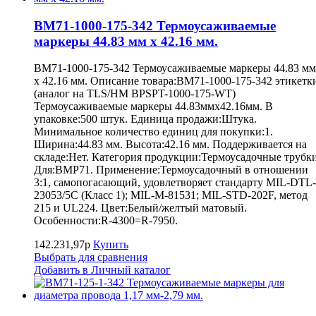
BM71-1000-175-342 Термоусаживаемые
маркеры 44.83 мм х 42.16 мм.
BM71-1000-175-342 Термоусаживаемые маркеры 44.83 мм
х 42.16 мм. Описание товара:BM71-1000-175-342 этикетк
(аналог на TLS/HM BPSPT-1000-175-WT)
Термоусаживаемые маркеры 44.83ммх42.16мм. В
упаковке:500 штук. Единица продажи:Штука.
Минимальное количество единиц для покупки:1.
Ширина:44.83 мм. Высота:42.16 мм. Поддерживается на
складе:Нет. Категория продукции:Термоусадочные трубки
Для:BMP71. Применение:Термоусадочный в отношении
3:1, самопогасающий, удовлетворяет стандарту MIL-DTL-
23053/5C (Класс 1); MIL-M-81531; MIL-STD-202F, метод
215 и UL224. Цвет:Белый/желтый матовый.
Особенности:R-4300=R-7950.
142.231,97р
Купить
Выбрать для сравнения
Добавить в Личный каталог