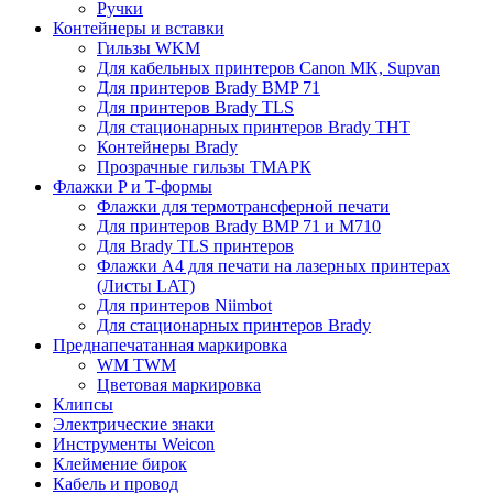
Ручки
Контейнеры и вставки
Гильзы WKM
Для кабельных принтеров Canon MK, Supvan
Для принтеров Brady BMP 71
Для принтеров Brady TLS
Для стационарных принтеров Brady THT
Контейнеры Brady
Прозрачные гильзы ТМАРК
Флажки P и T-формы
Флажки для термотрансферной печати
Для принтеров Brady BMP 71 и M710
Для Brady TLS принтеров
Флажки A4 для печати на лазерных принтерах
(Листы LAT)
Для принтеров Niimbot
Для стационарных принтеров Brady
Преднапечатанная маркировка
WM TWM
Цветовая маркировка
Клипсы
Электрические знаки
Инструменты Weicon
Клеймение бирок
Кабель и провод