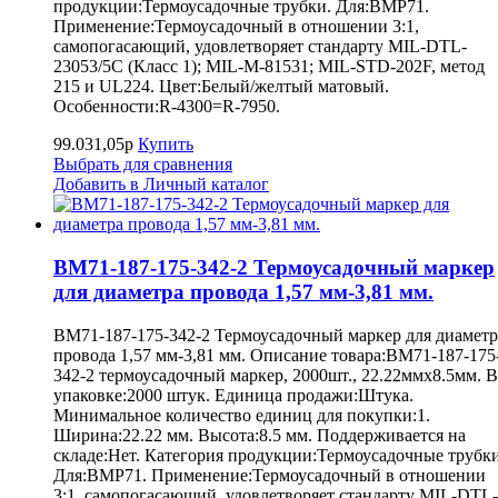
продукции:Термоусадочные трубки. Для:BMP71.
Применение:Термоусадочный в отношении 3:1,
самопогасающий, удовлетворяет стандарту MIL-DTL-
23053/5C (Класс 1); MIL-M-81531; MIL-STD-202F, метод
215 и UL224. Цвет:Белый/желтый матовый.
Особенности:R-4300=R-7950.
99.031,05р
Купить
Выбрать для сравнения
Добавить в Личный каталог
BM71-187-175-342-2 Термоусадочный маркер
для диаметра провода 1,57 мм-3,81 мм.
BM71-187-175-342-2 Термоусадочный маркер для диаметр
провода 1,57 мм-3,81 мм. Описание товара:BM71-187-175
342-2 термоусадочный маркер, 2000шт., 22.22ммх8.5мм. В
упаковке:2000 штук. Единица продажи:Штука.
Минимальное количество единиц для покупки:1.
Ширина:22.22 мм. Высота:8.5 мм. Поддерживается на
складе:Нет. Категория продукции:Термоусадочные трубки
Для:BMP71. Применение:Термоусадочный в отношении
3:1, самопогасающий, удовлетворяет стандарту MIL-DTL-