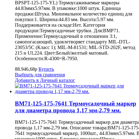
BPSPT-125-175-YL) Термоусаживаемые маркеры
44.83ммх5.97мм. В упаковке:1000 штук. Единица
продажи:Штука. Минимальное количество единиц для
покупки:1. Ширина:44.83 мм. Высота:5.97 мм.
Поддерживается на складе:Нет. Категория
продукции:Термоусадочные трубки. Для:BMP71.
Применение:Термоусадочный в отношении 3:1,
самопогасающий, удовлетворяет стандарту MIL-DTL-
23053/5C (Класс 1); MIL-M-81531; MIL-STD-202F, метод
215 и UL224. Цвет:Белый/желтый матовый.
Особенности:R-4300=R-7950.
88.946,68р
Купить
Выбрать для сравнения
Добавить в Личный каталог
BM71-125-175-7641 Термоусадочный маркер
для диаметра провода 1,17 мм-2,79 мм.
BM71-125-175-7641 Термоусадочный маркер для диаметр
провода 1,17 мм-2,79 мм. Описание товара:BM71-125-175
7641 термоусадочный маркер, 1000шт., 44.83ммх5.97мм. 
упаковке:1000 штук. Единица продажи:Штука.