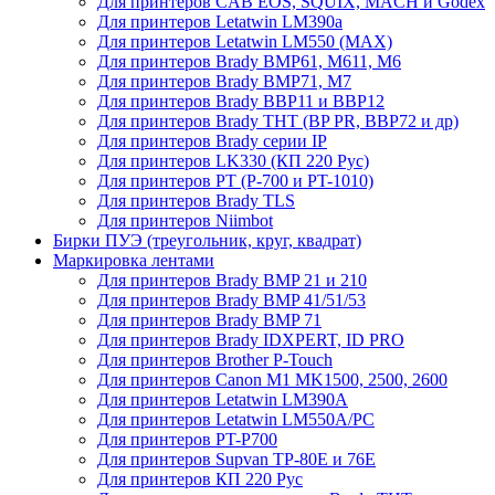
Для принтеров CAB EOS, SQUIX, MACH и Godex
Для принтеров Letatwin LM390a
Для принтеров Letatwin LM550 (MAX)
Для принтеров Brady BMP61, M611, M6
Для принтеров Brady BMP71, M7
Для принтеров Brady BBP11 и BBP12
Для принтеров Brady THT (BP PR, BBP72 и др)
Для принтеров Brady серии IP
Для принтеров LK330 (КП 220 Рус)
Для принтеров PT (P-700 и PT-1010)
Для принтеров Brady TLS
Для принтеров Niimbot
Бирки ПУЭ (треугольник, круг, квадрат)
Маркировка лентами
Для принтеров Brady BMP 21 и 210
Для принтеров Brady BMP 41/51/53
Для принтеров Brady BMP 71
Для принтеров Brady IDXPERT, ID PRO
Для принтеров Brother P-Touch
Для принтеров Canon M1 MK1500, 2500, 2600
Для принтеров Letatwin LM390A
Для принтеров Letatwin LM550A/PC
Для принтеров PT-P700
Для принтеров Supvan TP-80E и 76E
Для принтеров КП 220 Рус