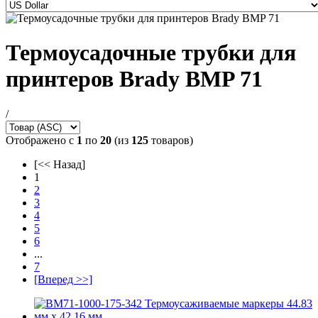
Термоусадочные трубки для
принтеров Brady BMP 71
/
Отображено с
1
по
20
(из
125
товаров)
[<< Назад]
1
2
3
4
5
6
...
7
[Вперед >>]