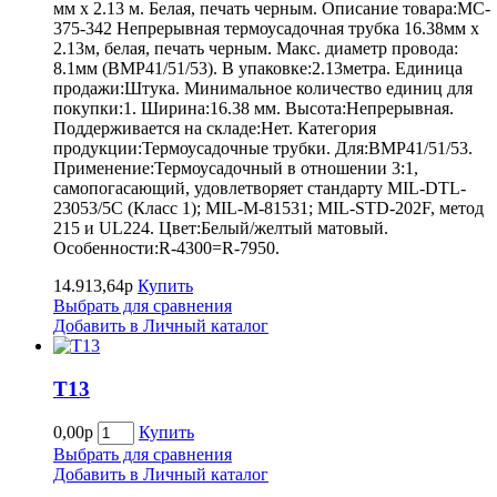
мм х 2.13 м. Белая, печать черным. Описание товара:MC-
375-342 Непрерывная термоусадочная трубка 16.38мм х
2.13м, белая, печать черным. Макс. диаметр провода:
8.1мм (BMP41/51/53). В упаковке:2.13метра. Единица
продажи:Штука. Минимальное количество единиц для
покупки:1. Ширина:16.38 мм. Высота:Непрерывная.
Поддерживается на складе:Нет. Категория
продукции:Термоусадочные трубки. Для:BMP41/51/53.
Применение:Термоусадочный в отношении 3:1,
самопогасающий, удовлетворяет стандарту MIL-DTL-
23053/5C (Класс 1); MIL-M-81531; MIL-STD-202F, метод
215 и UL224. Цвет:Белый/желтый матовый.
Особенности:R-4300=R-7950.
14.913,64р
Купить
Выбрать для сравнения
Добавить в Личный каталог
Т13
0,00р
Купить
Выбрать для сравнения
Добавить в Личный каталог