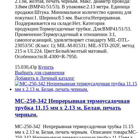
2.13м, желтая, печать черным. Макс. диаметр провода:
3.8мм (BMP41/51/53). В упаковке:2.13 метра. Единица
продажи:Штука. Минимальное количество единиц для
покупки:1. Ширина:8.5 мм. Высота:Непрерывная.
Поддерживается на складе:Нет. Категория
продукции:Термоусадочные трубки. Для:BMP41/51/53.
Применение:Термоусадочный в отношении 3:1,
самопогасающий, удовлетворяет стандарту MIL-DTL-
23053/5C (Класс 1); MIL-M-81531; MIL-STD-202F, метод
215 и UL224. Цвет:Белый/желтый матовый.
Особенности:R-4300=R-7950.
15.030,43р
Купить
Выбрать для сравнения
Добавить в Личный каталог
MC-250-342 Непрерывная термоусадочная
трубка 11.15 мм х 2.13 м. Белая, печать
черным.
MC-250-342 Непрерывная термоусадочная трубка 11.15
мм х 2.13 м. Белая, печать черным. Описание товара:MC-
250-342 Непрерывная термоусадочная трубка 11.15мм х