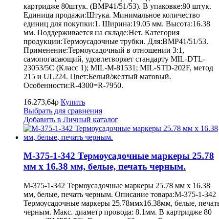
картридже 80штук. (BMP41/51/53). В упаковке:80 штук.
Единица продажи:Штука. Минимальное количество
единиц для покупки:1. Ширина:19.05 мм. Высота:16.38
мм. Поддерживается на складе:Нет. Категория
продукции:Термоусадочные трубки. Для:BMP41/51/53.
Применение:Термоусадочный в отношении 3:1,
самопогасающий, удовлетворяет стандарту MIL-DTL-
23053/5C (Класс 1); MIL-M-81531; MIL-STD-202F, метод
215 и UL224. Цвет:Белый/желтый матовый.
Особенности:R-4300=R-7950.
16.273,64р
Купить
Выбрать для сравнения
Добавить в Личный каталог
M-375-1-342 Термоусадочные маркеры 25.78
мм х 16.38 мм, белые, печать черным.
M-375-1-342 Термоусадочные маркеры 25.78 мм х 16.38
мм, белые, печать черным. Описание товара:M-375-1-342
Термоусадочные маркеры 25.78ммх16.38мм, белые, печат
черным. Макс. диаметр провода: 8.1мм. В картридже 80