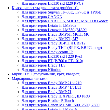
Для принтеров LK330 (КП220 РУС)
Красящие ленты для печати (риббоны)
Для принтеров Supvan TP-80E, TP76E и TP86E
Для принтеров CANON
Для принтеров CAB EOS, SQUIX, MACH и Godex
Для принтеров Letatwin LM390a
Для принтеров Letatwin LM550 (MAX)
Для принтеров Brady BMP61, M611, M6
Для принтеров Brady BMP71, M7
Для принтеров Brady BBP11 и BBP12
Для принтеров Brady THT (BP PR, BBP72 и др)
Для принтеров Brady серии IP
Для принтеров LK330 (КП 220 Рус)
Для принтеров PT (P-700 и PT-1010)
Для принтеров Brady TLS
Для принтеров Niimbot
Бирки ПУЭ (треугольник, круг, квадрат)
Маркировка лентами
Для принтеров Brady BMP 21 и 210
Для принтеров Brady BMP 41/51/53
Для принтеров Brady BMP 71
Для принтеров Brady IDXPERT, ID PRO
Для принтеров Brother P-Touch
Для принтеров Canon M1 MK1500, 2500, 2600
Для принтеров Letatwin LM390A