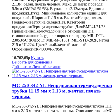
2.13м, белая, печать черным. Макс. диаметр провода:
5.5мм (BMP41/51/53). В упаковке:2.13метра. Единица
продажи:Штука. Минимальное количество единиц для
покупки:1. Ширина:11.15 мм. Высота:Непрерывная.
Поддерживается на складе:Нет. Категория
продукции:Термоусадочные трубки. Для:BMP41/51/53.
Применение:Термоусадочный в отношении 3:1,
самопогасающий, удовлетворяет стандарту MIL-DTL-
23053/5C (Класс 1); MIL-M-81531; MIL-STD-202F, метод
215 и UL224. Цвет:Белый/желтый матовый.
Особенности:R-4300=R-7950.
16.762,65р
Купить
Выбрать для сравнения
Добавить в Личный каталог
MC-250-342-YL Непрерывная термоусадочна
трубка 11.15 мм х 2.13 м, желтая, печать
черным.
MC-250-342-YL Непрерывная термоусадочная трубка 11.1
мм х 2.13 м, желтая, печать черным. Описание товара:MC