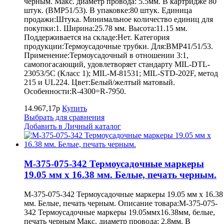
черным. Макс. диаметр провода: 5.5мм. В картридже 80
штук. (BMP51/53). В упаковке:80 штук. Единица
продажи:Штука. Минимальное количество единиц для
покупки:1. Ширина:25.78 мм. Высота:11.15 мм.
Поддерживается на складе:Нет. Категория
продукции:Термоусадочные трубки. Для:BMP41/51/53.
Применение:Термоусадочный в отношении 3:1,
самопогасающий, удовлетворяет стандарту MIL-DTL-
23053/5C (Класс 1); MIL-M-81531; MIL-STD-202F, метод
215 и UL224. Цвет:Белый/желтый матовый.
Особенности:R-4300=R-7950.
14.967,17р
Купить
Выбрать для сравнения
Добавить в Личный каталог
M-375-075-342 Термоусадочные маркеры
19.05 мм х 16.38 мм. Белые, печать черным.
M-375-075-342 Термоусадочные маркеры 19.05 мм х 16.38
мм. Белые, печать черным. Описание товара:M-375-075-
342 Термоусадочные маркеры 19.05ммх16.38мм, белые,
печать черным Макс. диаметр провода: 2.8мм. В