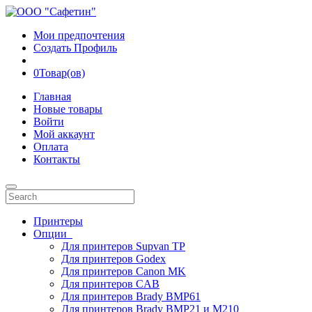
Мои предпочтения
Создать Профиль
0
Товар(ов)
Главная
Новые товары
Войти
Мой аккаунт
Оплата
Контакты
Принтеры
Опции
Для принтеров Supvan TP
Для принтеров Godex
Для принтеров Canon MK
Для принтеров CAB
Для принтеров Brady BMP61
Для принтеров Brady BMP21 и M210