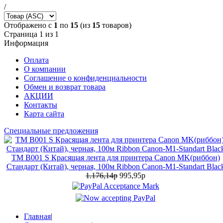
/
Отображено с
1
по
15
(из
15
товаров)
Страница 1 из 1
Информация
Оплата
О компании
Соглашение о конфиденциальности
Обмен и возврат товара
АКЦИИ
Контакты
Карта сайта
Специальные предложения
TM B001 S Красящая лента для принтера Canon MK(риббон)
Стандарт (Китай), черная, 100м Ribbon Canon-M1-Standart Blac
1.176,14р
995,95р
Главная
|