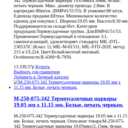
342 Термоусадочные маркеры 19.05ммх8.50мм, белые,
печать черным. Макс. диаметр провода: 2.8мм. В
картридже 80штук. (BMP41/51/53). В упаковке:80 штук.
Единица продажи:Штука. Минимальное количество
единиц для покупки:1. Ширина:19.05 мм. Высота:8.50 мм
Поддерживается на складе:Нет. Категория
продукции:Термоусадочные трубки. Для:BMP41/51/53.
Применение:Термоусадочный в отношении 3:1,
самопогасающий, удовлетворяет стандарту MIL-DTL-
23053/5C (Класс 1); MIL-M-81531; MIL-STD-202F, метод
215 и UL224. Цвет:Белый/желтый матовый.
Особенности:R-4300=R-7950.
13.339,57р
Купить
Выбрать для сравнения
Добавить в Личный каталог
M-250-075-342 Термоусадочные маркеры
19.05 мм х 11.15 мм. Белые, печать черным.
M-250-075-342 Термоусадочные маркеры 19.05 мм х 11.15
мм. Белые, печать черным. Описание товара:M-250-075-
342 Термоусадочные маркеры 19.05ммх11.15мм, белые,