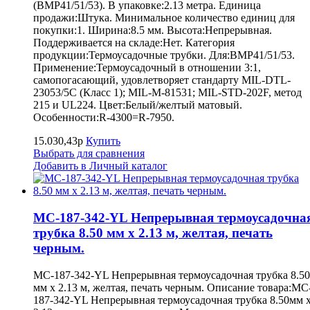
(BMP41/51/53). В упаковке:2.13 метра. Единица
продажи:Штука. Минимальное количество единиц для
покупки:1. Ширина:8.5 мм. Высота:Непрерывная.
Поддерживается на складе:Нет. Категория
продукции:Термоусадочные трубки. Для:BMP41/51/53.
Применение:Термоусадочный в отношении 3:1,
самопогасающий, удовлетворяет стандарту MIL-DTL-
23053/5C (Класс 1); MIL-M-81531; MIL-STD-202F, метод
215 и UL224. Цвет:Белый/желтый матовый.
Особенности:R-4300=R-7950.
15.030,43р
Купить
Выбрать для сравнения
Добавить в Личный каталог
MC-187-342-YL Непрерывная термоусадочна
трубка 8.50 мм х 2.13 м, желтая, печать
черным.
MC-187-342-YL Непрерывная термоусадочная трубка 8.50
мм х 2.13 м, желтая, печать черным. Описание товара:MC
187-342-YL Непрерывная термоусадочная трубка 8.50мм 