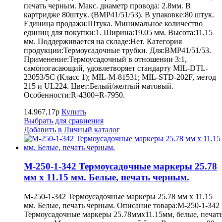
печать черным. Макс. диаметр провода: 2.8мм. В
картридже 80штук. (BMP41/51/53). В упаковке:80 штук.
Единица продажи:Штука. Минимальное количество
единиц для покупки:1. Ширина:19.05 мм. Высота:11.15
мм. Поддерживается на складе:Нет. Категория
продукции:Термоусадочные трубки. Для:BMP41/51/53.
Применение:Термоусадочный в отношении 3:1,
самопогасающий, удовлетворяет стандарту MIL-DTL-
23053/5C (Класс 1); MIL-M-81531; MIL-STD-202F, метод
215 и UL224. Цвет:Белый/желтый матовый.
Особенности:R-4300=R-7950.
14.967,17р
Купить
Выбрать для сравнения
Добавить в Личный каталог
M-250-1-342 Термоусадочные маркеры 25.78
мм х 11.15 мм. Белые, печать черным.
M-250-1-342 Термоусадочные маркеры 25.78 мм х 11.15
мм. Белые, печать черным. Описание товара:M-250-1-342
Термоусадочные маркеры 25.78ммх11.15мм, белые, печат