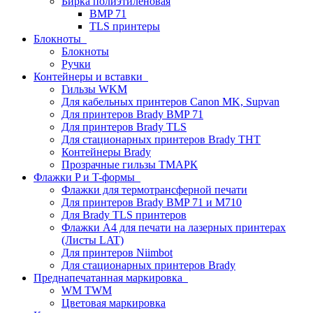
Бирка полиэтиленовая
BMP 71
TLS принтеры
Блокноты
Блокноты
Ручки
Контейнеры и вставки
Гильзы WKM
Для кабельных принтеров Canon MK, Supvan
Для принтеров Brady BMP 71
Для принтеров Brady TLS
Для стационарных принтеров Brady THT
Контейнеры Brady
Прозрачные гильзы ТМАРК
Флажки P и T-формы
Флажки для термотрансферной печати
Для принтеров Brady BMP 71 и M710
Для Brady TLS принтеров
Флажки A4 для печати на лазерных принтерах
(Листы LAT)
Для принтеров Niimbot
Для стационарных принтеров Brady
Преднапечатанная маркировка
WM TWM
Цветовая маркировка