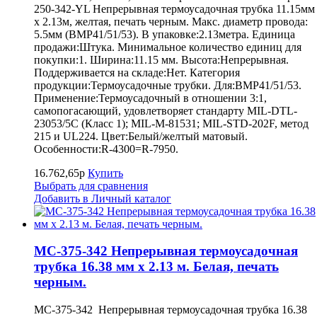
250-342-YL Непрерывная термоусадочная трубка 11.15мм
х 2.13м, желтая, печать черным. Макс. диаметр провода:
5.5мм (BMP41/51/53). В упаковке:2.13метра. Единица
продажи:Штука. Минимальное количество единиц для
покупки:1. Ширина:11.15 мм. Высота:Непрерывная.
Поддерживается на складе:Нет. Категория
продукции:Термоусадочные трубки. Для:BMP41/51/53.
Применение:Термоусадочный в отношении 3:1,
самопогасающий, удовлетворяет стандарту MIL-DTL-
23053/5C (Класс 1); MIL-M-81531; MIL-STD-202F, метод
215 и UL224. Цвет:Белый/желтый матовый.
Особенности:R-4300=R-7950.
16.762,65р
Купить
Выбрать для сравнения
Добавить в Личный каталог
MC-375-342 Непрерывная термоусадочная
трубка 16.38 мм х 2.13 м. Белая, печать
черным.
MC-375-342 Непрерывная термоусадочная трубка 16.38