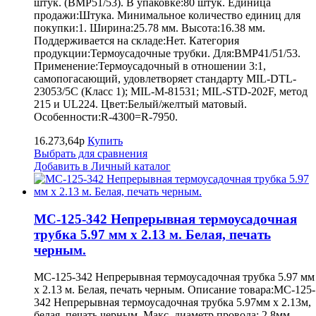
штук. (BMP51/53). В упаковке:80 штук. Единица
продажи:Штука. Минимальное количество единиц для
покупки:1. Ширина:25.78 мм. Высота:16.38 мм.
Поддерживается на складе:Нет. Категория
продукции:Термоусадочные трубки. Для:BMP41/51/53.
Применение:Термоусадочный в отношении 3:1,
самопогасающий, удовлетворяет стандарту MIL-DTL-
23053/5C (Класс 1); MIL-M-81531; MIL-STD-202F, метод
215 и UL224. Цвет:Белый/желтый матовый.
Особенности:R-4300=R-7950.
16.273,64р
Купить
Выбрать для сравнения
Добавить в Личный каталог
MC-125-342 Непрерывная термоусадочная
трубка 5.97 мм х 2.13 м. Белая, печать
черным.
MC-125-342 Непрерывная термоусадочная трубка 5.97 мм
х 2.13 м. Белая, печать черным. Описание товара:MC-125-
342 Непрерывная термоусадочная трубка 5.97мм х 2.13м,
белая, печать черным. Макс. диаметр провода: 2.8мм