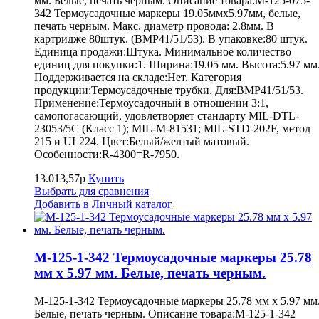
мм. Белые, печать черным. Описание товара:M-125-075-
342 Термоусадочные маркеры 19.05ммх5.97мм, белые,
печать черным. Макс. диаметр провода: 2.8мм. В
картридже 80штук. (BMP41/51/53). В упаковке:80 штук.
Единица продажи:Штука. Минимальное количество
единиц для покупки:1. Ширина:19.05 мм. Высота:5.97 мм
Поддерживается на складе:Нет. Категория
продукции:Термоусадочные трубки. Для:BMP41/51/53.
Применение:Термоусадочный в отношении 3:1,
самопогасающий, удовлетворяет стандарту MIL-DTL-
23053/5C (Класс 1); MIL-M-81531; MIL-STD-202F, метод
215 и UL224. Цвет:Белый/желтый матовый.
Особенности:R-4300=R-7950.
13.013,57р
Купить
Выбрать для сравнения
Добавить в Личный каталог
M-125-1-342 Термоусадочные маркеры 25.78
мм х 5.97 мм. Белые, печать черным.
M-125-1-342 Термоусадочные маркеры 25.78 мм х 5.97 мм
Белые, печать черным. Описание товара:M-125-1-342