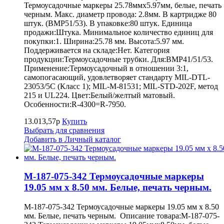
Термоусадочные маркеры 25.78ммх5.97мм, белые, печать
черным. Макс. диаметр провода: 2.8мм. В картридже 80
штук. (BMP51/53). В упаковке:80 штук. Единица
продажи:Штука. Минимальное количество единиц для
покупки:1. Ширина:25.78 мм. Высота:5.97 мм.
Поддерживается на складе:Нет. Категория
продукции:Термоусадочные трубки. Для:BMP41/51/53.
Применение:Термоусадочный в отношении 3:1,
самопогасающий, удовлетворяет стандарту MIL-DTL-
23053/5C (Класс 1); MIL-M-81531; MIL-STD-202F, метод
215 и UL224. Цвет:Белый/желтый матовый.
Особенности:R-4300=R-7950.
13.013,57р
Купить
Выбрать для сравнения
Добавить в Личный каталог
M-187-075-342 Термоусадочные маркеры
19.05 мм х 8.50 мм. Белые, печать черным.
M-187-075-342 Термоусадочные маркеры 19.05 мм х 8.50
мм. Белые, печать черным. Описание товара:M-187-075-