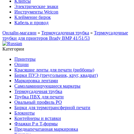
Клипсы
Электрические знаки
Инструменты Weicon
Клеймение бирок
Кабель и провод
Онлайн-магазин
»
Термоусадочная трубка
»
Термоусадочные
трубки для принтеров Brady BMP 41/51/53
Категории
Принтеры
Опции
Красящие ленты для печати (риббоны)
Бирки ПУЭ (треугольник, круг, квадрат)
Маркировка лентами
Самоламинирующиеся маркеры
Термоусадочная трубка
Трубка ПВХ для печати
Овальный профиль PO
Бирки для термотрансферной печати
Блокноты
Контейнеры и вставки
Флажки P и T-формы
Преднапечатанная маркировка