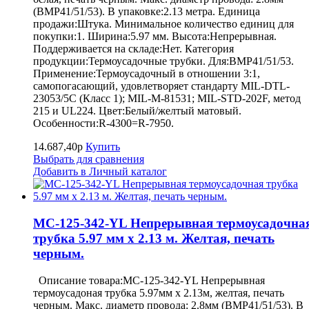
(BMP41/51/53). В упаковке:2.13 метра. Единица
продажи:Штука. Минимальное количество единиц для
покупки:1. Ширина:5.97 мм. Высота:Непрерывная.
Поддерживается на складе:Нет. Категория
продукции:Термоусадочные трубки. Для:BMP41/51/53.
Применение:Термоусадочный в отношении 3:1,
самопогасающий, удовлетворяет стандарту MIL-DTL-
23053/5C (Класс 1); MIL-M-81531; MIL-STD-202F, метод
215 и UL224. Цвет:Белый/желтый матовый.
Особенности:R-4300=R-7950.
14.687,40р
Купить
Выбрать для сравнения
Добавить в Личный каталог
MC-125-342-YL Непрерывная термоусадочна
трубка 5.97 мм х 2.13 м. Желтая, печать
черным.
Описание товара:MC-125-342-YL Непрерывная
термоусадоная трубка 5.97мм х 2.13м, желтая, печать
черным. Макс. диаметр провода: 2.8мм (BMP41/51/53). В