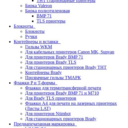
THT стационарные принтеры
Бирка Valeron
Бирка полиэтиленовая
BMP 71
TLS принтеры
Блокноты
Блокноты
Ручки
Контейнеры и вставки
Гильзы WKM
Для кабельных принтеров Canon MK, Supvan
Для принтеров Brady BMP 71
Для принтеров Brady TLS
Для стационарных принтеров Brady THT
Контейнеры Brady
Прозрачные гильзы ТМАРК
Флажки P и T-формы
Флажки для термотрансферной печати
Для принтеров Brady BMP 71 и M710
Для Brady TLS принтеров
Флажки A4 для печати на лазерных принтерах
(Листы LAT)
Для принтеров Niimbot
Для стационарных принтеров Brady
Преднапечатанная маркировка