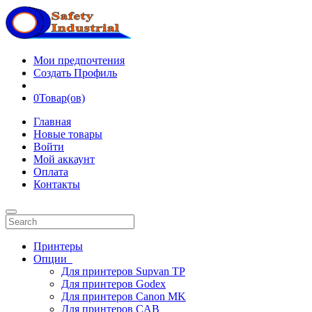
Мои предпочтения
Создать Профиль
0
Товар(ов)
Главная
Новые товары
Войти
Мой аккаунт
Оплата
Контакты
Принтеры
Опции
Для принтеров Supvan TP
Для принтеров Godex
Для принтеров Canon MK
Для принтеров CAB