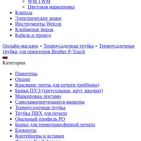
WM TWM
Цветовая маркировка
Клипсы
Электрические знаки
Инструменты Weicon
Клеймение бирок
Кабель и провод
Онлайн-магазин
»
Термоусадочная трубка
»
Термоусадочные
трубки для принтеров Brother P-Touch
Категории
Принтеры
Опции
Красящие ленты для печати (риббоны)
Бирки ПУЭ (треугольник, круг, квадрат)
Маркировка лентами
Самоламинирующиеся маркеры
Термоусадочная трубка
Трубка ПВХ для печати
Овальный профиль PO
Бирки для термотрансферной печати
Блокноты
Контейнеры и вставки