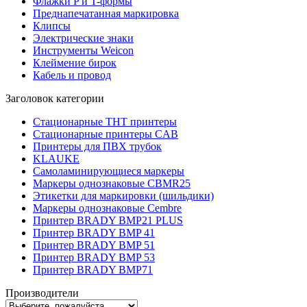
Флажки P и T-формы
Преднапечатанная маркировка
Клипсы
Электрические знаки
Инструменты Weicon
Клеймение бирок
Кабель и провод
Заголовок категории
Стационарные THT принтеры
Стационарные принтеры CAB
Принтеры для ПВХ трубок
KLAUKE
Самоламинирующиеся маркеры
Маркеры однознаковые CBMR25
Этикетки для маркировки (шильдики)
Маркеры однознаковые Cembre
Принтер BRADY BMP21 PLUS
Принтер BRADY BMP 41
Принтер BRADY BMP 51
Принтер BRADY BMP 53
Принтер BRADY BMP71
Производители