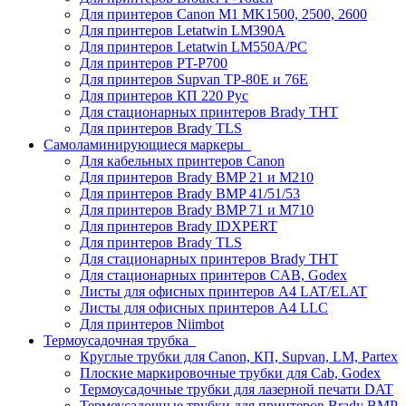
Для принтеров Canon M1 MK1500, 2500, 2600
Для принтеров Letatwin LM390A
Для принтеров Letatwin LM550A/PC
Для принтеров PT-P700
Для принтеров Supvan TP-80E и 76E
Для принтеров КП 220 Рус
Для стационарных принтеров Brady THT
Для принтеров Brady TLS
Самоламинирующиеся маркеры
Для кабельных принтеров Canon
Для принтеров Brady BMP 21 и M210
Для принтеров Brady BMP 41/51/53
Для принтеров Brady BMP 71 и M710
Для принтеров Brady IDXPERT
Для принтеров Brady TLS
Для стационарных принтеров Brady THT
Для стационарных принтеров CAB, Godex
Листы для офисных принтеров А4 LAT/ELAT
Листы для офисных принтеров А4 LLC
Для принтеров Niimbot
Термоусадочная трубка
Круглые трубки для Canon, КП, Supvan, LM, Partex
Плоские маркировочные трубки для Cab, Godex
Термоусадочные трубки для лазерной печати DAT
Термоусадочные трубки для принтеров Brady BMP