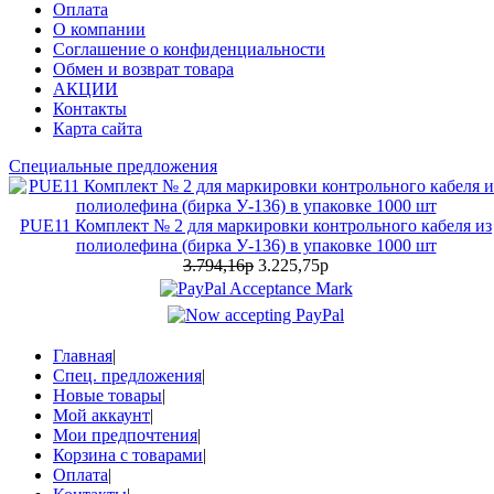
Оплата
О компании
Соглашение о конфиденциальности
Обмен и возврат товара
АКЦИИ
Контакты
Карта сайта
Специальные предложения
PUE11 Комплект № 2 для маркировки контрольного кабеля из
полиолефина (бирка У-136) в упаковке 1000 шт
3.794,16р
3.225,75р
Главная
|
Спец. предложения
|
Новые товары
|
Мой аккаунт
|
Мои предпочтения
|
Корзина с товарами
|
Оплата
|