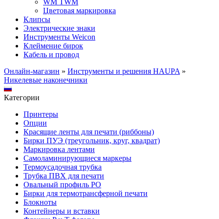
WM TWM
Цветовая маркировка
Клипсы
Электрические знаки
Инструменты Weicon
Клеймение бирок
Кабель и провод
Онлайн-магазин
»
Инструменты и решения HAUPA
»
Никелевые наконечники
Категории
Принтеры
Опции
Красящие ленты для печати (риббоны)
Бирки ПУЭ (треугольник, круг, квадрат)
Маркировка лентами
Самоламинирующиеся маркеры
Термоусадочная трубка
Трубка ПВХ для печати
Овальный профиль PO
Бирки для термотрансферной печати
Блокноты
Контейнеры и вставки