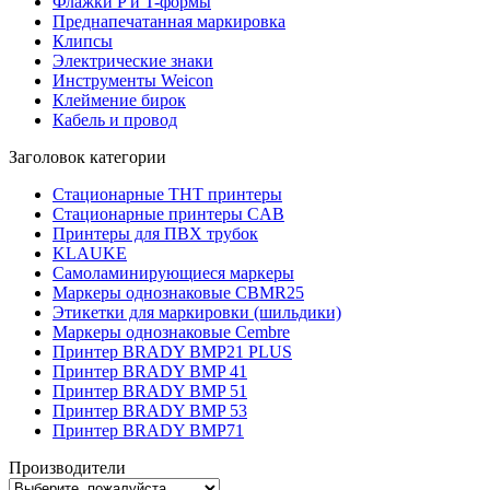
Флажки P и T-формы
Преднапечатанная маркировка
Клипсы
Электрические знаки
Инструменты Weicon
Клеймение бирок
Кабель и провод
Заголовок категории
Стационарные THT принтеры
Стационарные принтеры CAB
Принтеры для ПВХ трубок
KLAUKE
Самоламинирующиеся маркеры
Маркеры однознаковые CBMR25
Этикетки для маркировки (шильдики)
Маркеры однознаковые Cembre
Принтер BRADY BMP21 PLUS
Принтер BRADY BMP 41
Принтер BRADY BMP 51
Принтер BRADY BMP 53
Принтер BRADY BMP71
Производители