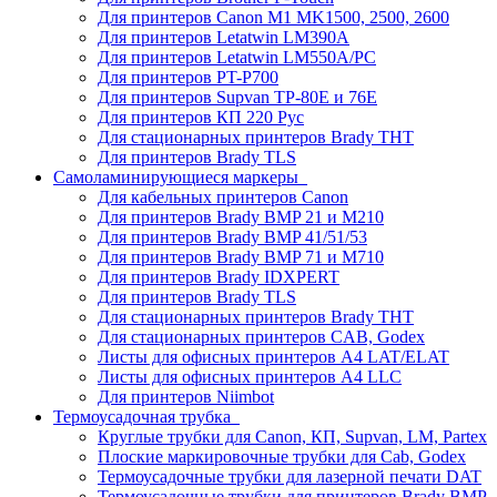
Для принтеров Canon M1 MK1500, 2500, 2600
Для принтеров Letatwin LM390A
Для принтеров Letatwin LM550A/PC
Для принтеров PT-P700
Для принтеров Supvan TP-80E и 76E
Для принтеров КП 220 Рус
Для стационарных принтеров Brady THT
Для принтеров Brady TLS
Самоламинирующиеся маркеры
Для кабельных принтеров Canon
Для принтеров Brady BMP 21 и M210
Для принтеров Brady BMP 41/51/53
Для принтеров Brady BMP 71 и M710
Для принтеров Brady IDXPERT
Для принтеров Brady TLS
Для стационарных принтеров Brady THT
Для стационарных принтеров CAB, Godex
Листы для офисных принтеров А4 LAT/ELAT
Листы для офисных принтеров А4 LLC
Для принтеров Niimbot
Термоусадочная трубка
Круглые трубки для Canon, КП, Supvan, LM, Partex
Плоские маркировочные трубки для Cab, Godex
Термоусадочные трубки для лазерной печати DAT
Термоусадочные трубки для принтеров Brady BMP