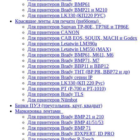
Для принтеров Brady BMP61
Для принтеров Brady BMP21 и M210
Для принтеров LK330 (КП220 РУС)
Красящие ленты для печати (риббоны)
Для принтеров Supvan TP-80E, TP76E и TP86E
Для принтеров CANON
Для принтеров CAB EOS, SQUIX, MACH и Godex
Для принтеров Letatwin LM390a
Для принтеров Letatwin LM550 (MAX)
Для принтеров Brady BMP61, M611, M6
Для принтеров Brady BMP71, M7
Для принтеров Brady BBP11 и BBP12
Для принтеров Brady THT (BP PR, BBP72 и др)
Для принтеров Brady серии IP
Для принтеров LK330 (КП 220 Рус)
Для принтеров PT (P-700 и PT-1010)
Для принтеров Brady TLS
Для принтеров Niimbot
Бирки ПУЭ (треугольник, круг, квадрат)
Маркировка лентами
Для принтеров Brady BMP 21 и 210
Для принтеров Brady BMP 41/51/53
Для принтеров Brady BMP 71
Для принтеров Brady IDXPERT, ID PRO
Для принтеров Brother P-Touch