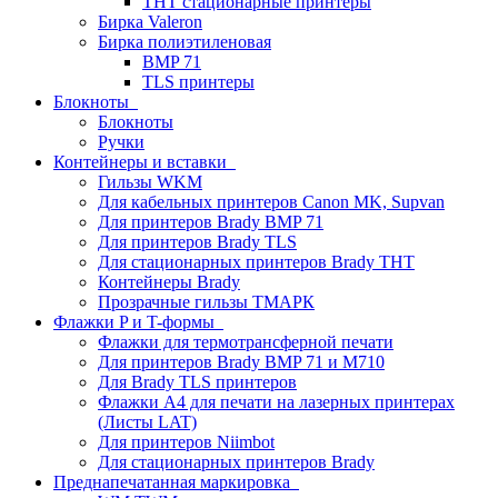
THT стационарные принтеры
Бирка Valeron
Бирка полиэтиленовая
BMP 71
TLS принтеры
Блокноты
Блокноты
Ручки
Контейнеры и вставки
Гильзы WKM
Для кабельных принтеров Canon MK, Supvan
Для принтеров Brady BMP 71
Для принтеров Brady TLS
Для стационарных принтеров Brady THT
Контейнеры Brady
Прозрачные гильзы ТМАРК
Флажки P и T-формы
Флажки для термотрансферной печати
Для принтеров Brady BMP 71 и M710
Для Brady TLS принтеров
Флажки A4 для печати на лазерных принтерах
(Листы LAT)
Для принтеров Niimbot
Для стационарных принтеров Brady
Преднапечатанная маркировка