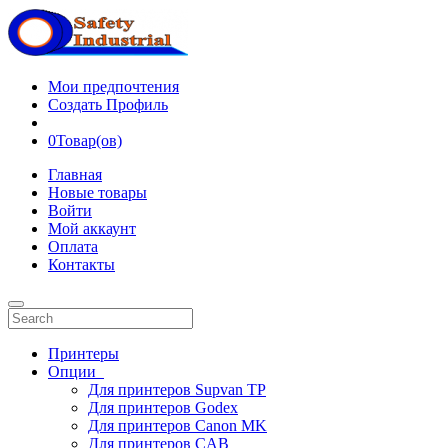
Мои предпочтения
Создать Профиль
0
Товар(ов)
Главная
Новые товары
Войти
Мой аккаунт
Оплата
Контакты
Принтеры
Опции
Для принтеров Supvan TP
Для принтеров Godex
Для принтеров Canon MK
Для принтеров CAB