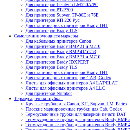
Для принтеров Letatwin LM550A/PC
Для принтеров PT-P700
Для принтеров Supvan TP-80E и 76E
Для принтеров КП 220 Рус
Для стационарных принтеров Brady THT
Для принтеров Brady TLS
Самоламинирующиеся маркеры
Для кабельных принтеров Canon
Для принтеров Brady BMP 21 и M210
Для принтеров Brady BMP 41/51/53
Для принтеров Brady BMP 71 и M710
Для принтеров Brady IDXPERT
Для принтеров Brady TLS
Для стационарных принтеров Brady THT
Для стационарных принтеров CAB, Godex
Листы для офисных принтеров А4 LAT/ELAT
Листы для офисных принтеров А4 LLC
Для принтеров Niimbot
Термоусадочная трубка
Круглые трубки для Canon, КП, Supvan, LM, Partex
Плоские маркировочные трубки для Cab, Godex
Термоусадочные трубки для лазерной печати DAT
Термоусадочные трубки для принтеров Brady BMP 2
Термоусадочные трубки для принтеров Brady BMP 4
Термоусадочные трубки для принтеров Brady BMP 