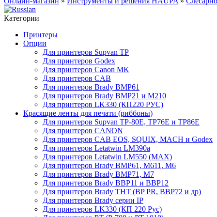
Онлайн-магазин
»
Инструменты и решения HAUPA
»
Слесарн
Категории
Принтеры
Опции
Для принтеров Supvan TP
Для принтеров Godex
Для принтеров Canon MK
Для принтеров CAB
Для принтеров Brady BMP61
Для принтеров Brady BMP21 и M210
Для принтеров LK330 (КП220 РУС)
Красящие ленты для печати (риббоны)
Для принтеров Supvan TP-80E, TP76E и TP86E
Для принтеров CANON
Для принтеров CAB EOS, SQUIX, MACH и Godex
Для принтеров Letatwin LM390a
Для принтеров Letatwin LM550 (MAX)
Для принтеров Brady BMP61, M611, M6
Для принтеров Brady BMP71, M7
Для принтеров Brady BBP11 и BBP12
Для принтеров Brady THT (BP PR, BBP72 и др)
Для принтеров Brady серии IP
Для принтеров LK330 (КП 220 Рус)