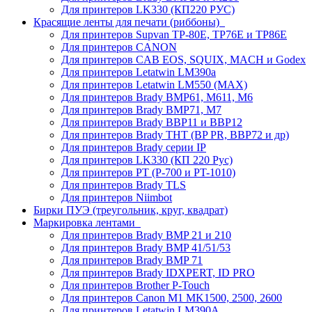
Для принтеров LK330 (КП220 РУС)
Красящие ленты для печати (риббоны)
Для принтеров Supvan TP-80E, TP76E и TP86E
Для принтеров CANON
Для принтеров CAB EOS, SQUIX, MACH и Godex
Для принтеров Letatwin LM390a
Для принтеров Letatwin LM550 (MAX)
Для принтеров Brady BMP61, M611, M6
Для принтеров Brady BMP71, M7
Для принтеров Brady BBP11 и BBP12
Для принтеров Brady THT (BP PR, BBP72 и др)
Для принтеров Brady серии IP
Для принтеров LK330 (КП 220 Рус)
Для принтеров PT (P-700 и PT-1010)
Для принтеров Brady TLS
Для принтеров Niimbot
Бирки ПУЭ (треугольник, круг, квадрат)
Маркировка лентами
Для принтеров Brady BMP 21 и 210
Для принтеров Brady BMP 41/51/53
Для принтеров Brady BMP 71
Для принтеров Brady IDXPERT, ID PRO
Для принтеров Brother P-Touch
Для принтеров Canon M1 MK1500, 2500, 2600
Для принтеров Letatwin LM390A