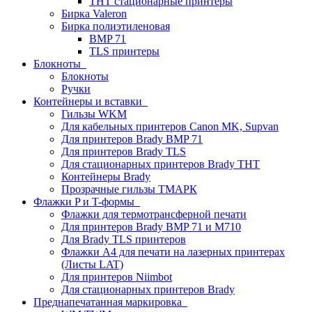
THT стационарные принтеры
Бирка Valeron
Бирка полиэтиленовая
BMP 71
TLS принтеры
Блокноты
Блокноты
Ручки
Контейнеры и вставки
Гильзы WKM
Для кабельных принтеров Canon MK, Supvan
Для принтеров Brady BMP 71
Для принтеров Brady TLS
Для стационарных принтеров Brady THT
Контейнеры Brady
Прозрачные гильзы ТМАРК
Флажки P и T-формы
Флажки для термотрансферной печати
Для принтеров Brady BMP 71 и M710
Для Brady TLS принтеров
Флажки A4 для печати на лазерных принтерах
(Листы LAT)
Для принтеров Niimbot
Для стационарных принтеров Brady
Преднапечатанная маркировка