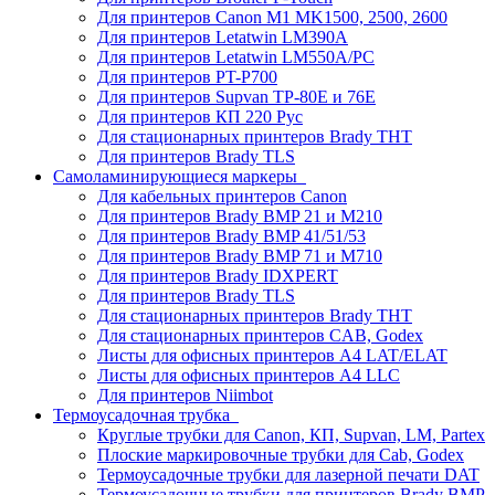
Для принтеров Canon M1 MK1500, 2500, 2600
Для принтеров Letatwin LM390A
Для принтеров Letatwin LM550A/PC
Для принтеров PT-P700
Для принтеров Supvan TP-80E и 76E
Для принтеров КП 220 Рус
Для стационарных принтеров Brady THT
Для принтеров Brady TLS
Самоламинирующиеся маркеры
Для кабельных принтеров Canon
Для принтеров Brady BMP 21 и M210
Для принтеров Brady BMP 41/51/53
Для принтеров Brady BMP 71 и M710
Для принтеров Brady IDXPERT
Для принтеров Brady TLS
Для стационарных принтеров Brady THT
Для стационарных принтеров CAB, Godex
Листы для офисных принтеров А4 LAT/ELAT
Листы для офисных принтеров А4 LLC
Для принтеров Niimbot
Термоусадочная трубка
Круглые трубки для Canon, КП, Supvan, LM, Partex
Плоские маркировочные трубки для Cab, Godex
Термоусадочные трубки для лазерной печати DAT
Термоусадочные трубки для принтеров Brady BMP