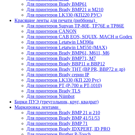
Для принтеров Brady BMP61
Для принтеров Brady BMP21 и M210
Для принтеров LK330 (КП220 РУС)
Красящие ленты для печати (риббоны)
Для принтеров Supvan TP-80E, TP76E и TP86E
Для принтеров CANON
Для принтеров CAB EOS, SQUIX, MACH и Godex
Для принтеров Letatwin LM390a
Для принтеров Letatwin LM550 (MAX)
Для принтеров Brady BMP61, M611, M6
Для принтеров Brady BMP71, M7
Для принтеров Brady BBP11 и BBP12
Для принтеров Brady THT (BP PR, BBP72 и др)
Для принтеров Brady серии IP
Для принтеров LK330 (КП 220 Рус)
Для принтеров PT (P-700 и PT-1010)
Для принтеров Brady TLS
Для принтеров Niimbot
Бирки ПУЭ (треугольник, круг, квадрат)
Маркировка лентами
Для принтеров Brady BMP 21 и 210
Для принтеров Brady BMP 41/51/53
Для принтеров Brady BMP 71
Для принтеров Brady IDXPERT, ID PRO
Для принтеров Brother P-Touch