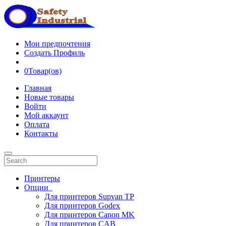
Мои предпочтения
Создать Профиль
0
Товар(ов)
Главная
Новые товары
Войти
Мой аккаунт
Оплата
Контакты
Принтеры
Опции
Для принтеров Supvan TP
Для принтеров Godex
Для принтеров Canon MK
Для принтеров CAB