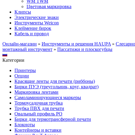
WM TWM
Цветовая маркировка
Клипсы
Электрические знаки
Инструменты Weicon
Клеймение бирок
Кабель и провод
Онлайн-магазин
»
Инструменты и решения HAUPA
»
Слесарно
монтажный инструмент
»
Пассатижи и плоскогубцы
Категории
Принтеры
Опции
Красящие ленты для печати (риббоны)
Бирки ПУЭ (треугольник, круг, квадрат)
Маркировка лентами
Самоламинирующиеся маркеры
Термоусадочная трубка
Трубка ПВХ для печати
Овальный профиль PO
Бирки для термотрансферной печати
Блокноты
Контейнеры и вставки