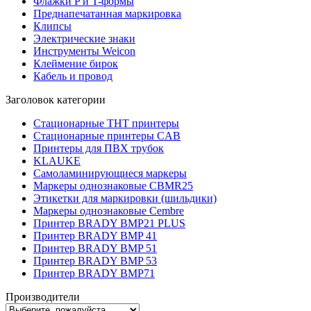
Флажки P и T-формы
Преднапечатанная маркировка
Клипсы
Электрические знаки
Инструменты Weicon
Клеймение бирок
Кабель и провод
Заголовок категории
Стационарные THT принтеры
Стационарные принтеры CAB
Принтеры для ПВХ трубок
KLAUKE
Самоламинирующиеся маркеры
Маркеры однознаковые CBMR25
Этикетки для маркировки (шильдики)
Маркеры однознаковые Cembre
Принтер BRADY BMP21 PLUS
Принтер BRADY BMP 41
Принтер BRADY BMP 51
Принтер BRADY BMP 53
Принтер BRADY BMP71
Производители