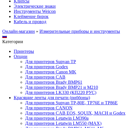
Клипсы
Электрические знаки
Инструменты Weicon
Клеймение бирок
Кабель и провод
Онлайн-магазин
»
Измерительные приборы и инструменты
Категории
Принтеры
Опции
Для принтеров Supvan TP
Для принтеров Godex
Для принтеров Canon MK
Для принтеров CAB
Для принтеров Brady BMP61
Для принтеров Brady BMP21 и M210
Для принтеров LK330 (КП220 РУС)
Красящие ленты для печати (риббоны)
Для принтеров Supvan TP-80E, TP76E и TP86E
Для принтеров CANON
Для принтеров CAB EOS, SQUIX, MACH и Godex
Для принтеров Letatwin LM390a
Для принтеров Letatwin LM550 (MAX)