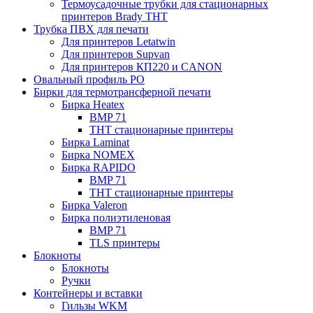
Термоусадочные трубки для стационарных
принтеров Brady THT
Трубка ПВХ для печати
Для принтеров Letatwin
Для принтеров Supvan
Для принтеров КП220 и CANON
Овальный профиль PO
Бирки для термотрансферной печати
Бирка Heatex
BMP 71
THT стационарные принтеры
Бирка Laminat
Бирка NOMEX
Бирка RAPIDO
BMP 71
THT стационарные принтеры
Бирка Valeron
Бирка полиэтиленовая
BMP 71
TLS принтеры
Блокноты
Блокноты
Ручки
Контейнеры и вставки
Гильзы WKM