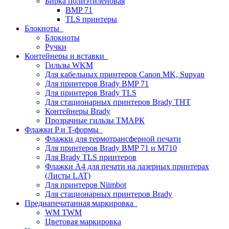
Бирка полиэтиленовая
BMP 71
TLS принтеры
Блокноты
Блокноты
Ручки
Контейнеры и вставки
Гильзы WKM
Для кабельных принтеров Canon MK, Supvan
Для принтеров Brady BMP 71
Для принтеров Brady TLS
Для стационарных принтеров Brady THT
Контейнеры Brady
Прозрачные гильзы ТМАРК
Флажки P и T-формы
Флажки для термотрансферной печати
Для принтеров Brady BMP 71 и M710
Для Brady TLS принтеров
Флажки A4 для печати на лазерных принтерах
(Листы LAT)
Для принтеров Niimbot
Для стационарных принтеров Brady
Преднапечатанная маркировка
WM TWM
Цветовая маркировка