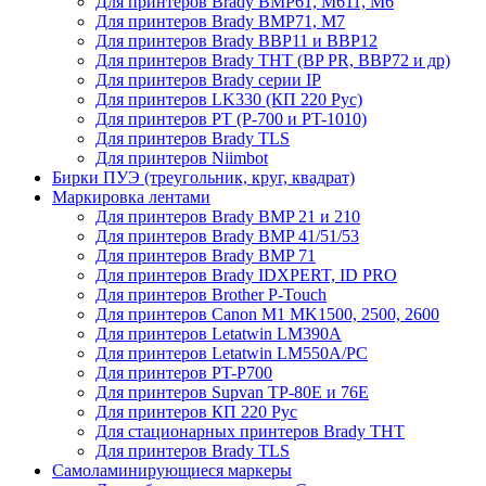
Для принтеров Brady BMP61, M611, M6
Для принтеров Brady BMP71, M7
Для принтеров Brady BBP11 и BBP12
Для принтеров Brady THT (BP PR, BBP72 и др)
Для принтеров Brady серии IP
Для принтеров LK330 (КП 220 Рус)
Для принтеров PT (P-700 и PT-1010)
Для принтеров Brady TLS
Для принтеров Niimbot
Бирки ПУЭ (треугольник, круг, квадрат)
Маркировка лентами
Для принтеров Brady BMP 21 и 210
Для принтеров Brady BMP 41/51/53
Для принтеров Brady BMP 71
Для принтеров Brady IDXPERT, ID PRO
Для принтеров Brother P-Touch
Для принтеров Canon M1 MK1500, 2500, 2600
Для принтеров Letatwin LM390A
Для принтеров Letatwin LM550A/PC
Для принтеров PT-P700
Для принтеров Supvan TP-80E и 76E
Для принтеров КП 220 Рус
Для стационарных принтеров Brady THT
Для принтеров Brady TLS
Самоламинирующиеся маркеры