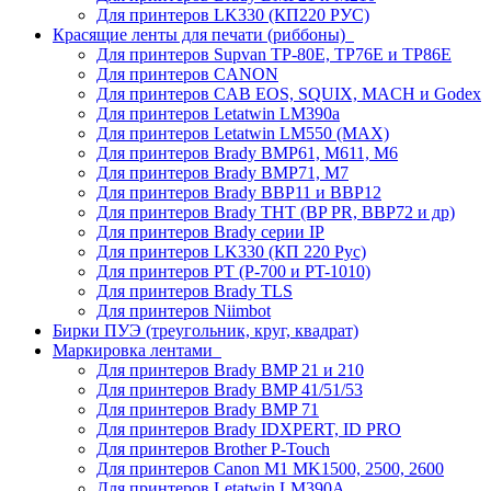
Для принтеров LK330 (КП220 РУС)
Красящие ленты для печати (риббоны)
Для принтеров Supvan TP-80E, TP76E и TP86E
Для принтеров CANON
Для принтеров CAB EOS, SQUIX, MACH и Godex
Для принтеров Letatwin LM390a
Для принтеров Letatwin LM550 (MAX)
Для принтеров Brady BMP61, M611, M6
Для принтеров Brady BMP71, M7
Для принтеров Brady BBP11 и BBP12
Для принтеров Brady THT (BP PR, BBP72 и др)
Для принтеров Brady серии IP
Для принтеров LK330 (КП 220 Рус)
Для принтеров PT (P-700 и PT-1010)
Для принтеров Brady TLS
Для принтеров Niimbot
Бирки ПУЭ (треугольник, круг, квадрат)
Маркировка лентами
Для принтеров Brady BMP 21 и 210
Для принтеров Brady BMP 41/51/53
Для принтеров Brady BMP 71
Для принтеров Brady IDXPERT, ID PRO
Для принтеров Brother P-Touch
Для принтеров Canon M1 MK1500, 2500, 2600
Для принтеров Letatwin LM390A