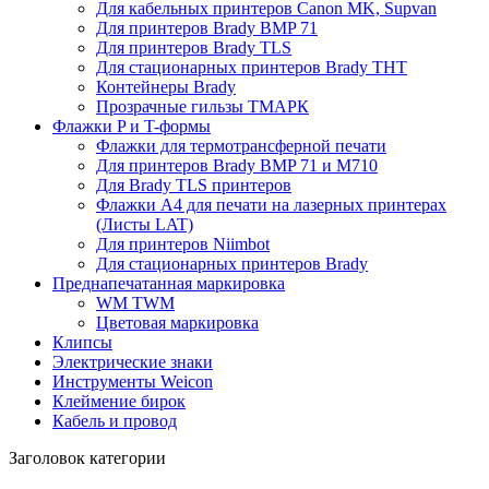
Для кабельных принтеров Canon MK, Supvan
Для принтеров Brady BMP 71
Для принтеров Brady TLS
Для стационарных принтеров Brady THT
Контейнеры Brady
Прозрачные гильзы ТМАРК
Флажки P и T-формы
Флажки для термотрансферной печати
Для принтеров Brady BMP 71 и M710
Для Brady TLS принтеров
Флажки A4 для печати на лазерных принтерах
(Листы LAT)
Для принтеров Niimbot
Для стационарных принтеров Brady
Преднапечатанная маркировка
WM TWM
Цветовая маркировка
Клипсы
Электрические знаки
Инструменты Weicon
Клеймение бирок
Кабель и провод
Заголовок категории