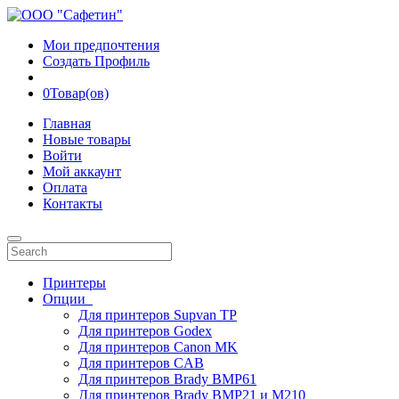
Мои предпочтения
Создать Профиль
0
Товар(ов)
Главная
Новые товары
Войти
Мой аккаунт
Оплата
Контакты
Принтеры
Опции
Для принтеров Supvan TP
Для принтеров Godex
Для принтеров Canon MK
Для принтеров CAB
Для принтеров Brady BMP61
Для принтеров Brady BMP21 и M210