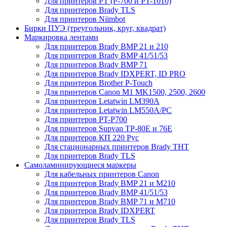
Для принтеров PT (P-700 и PT-1010)
Для принтеров Brady TLS
Для принтеров Niimbot
Бирки ПУЭ (треугольник, круг, квадрат)
Маркировка лентами
Для принтеров Brady BMP 21 и 210
Для принтеров Brady BMP 41/51/53
Для принтеров Brady BMP 71
Для принтеров Brady IDXPERT, ID PRO
Для принтеров Brother P-Touch
Для принтеров Canon M1 MK1500, 2500, 2600
Для принтеров Letatwin LM390A
Для принтеров Letatwin LM550A/PC
Для принтеров PT-P700
Для принтеров Supvan TP-80E и 76E
Для принтеров КП 220 Рус
Для стационарных принтеров Brady THT
Для принтеров Brady TLS
Самоламинирующиеся маркеры
Для кабельных принтеров Canon
Для принтеров Brady BMP 21 и M210
Для принтеров Brady BMP 41/51/53
Для принтеров Brady BMP 71 и M710
Для принтеров Brady IDXPERT
Для принтеров Brady TLS