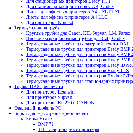
Для стационарных принтеров Brady THT
Для стационарных принтеров CAB, Godex
Листы для офисных принтеров А4 LAT/ELAT
Листы для офисных принтеров А4 LLC
Для принтеров Niimbot
Термоусадочная трубка
Круглые трубки для Canon, КП, Supvan, LM, Partex
Плоские маркировочные трубки для Cab, Godex
Термоусадочные трубки для лазерной печати DAT
Термоусадочные трубки для принтеров Brady BMP 2
Термоусадочные трубки для принтеров Brady BMP 4
Термоусадочные трубки для принтеров Brady BMP 
Термоусадочные трубки для принтеров Brady IDPR
Термоусадочные трубки для принтеров Brady TLS
Термоусадочные трубки для принтеров Brother P-To
Термоусадочные трубки для стационарных принтер
Трубка ПВХ для печати
Для принтеров Letatwin
Для принтеров Supvan
Для принтеров КП220 и CANON
Овальный профиль PO
Бирки для термотрансферной печати
Бирка Heatex
BMP 71
THT стационарные принтеры