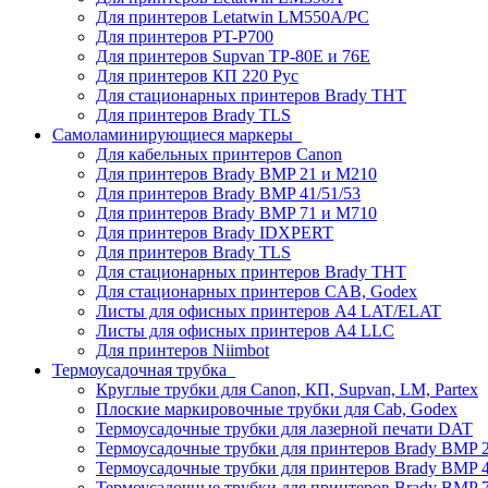
Для принтеров Letatwin LM550A/PC
Для принтеров PT-P700
Для принтеров Supvan TP-80E и 76E
Для принтеров КП 220 Рус
Для стационарных принтеров Brady THT
Для принтеров Brady TLS
Самоламинирующиеся маркеры
Для кабельных принтеров Canon
Для принтеров Brady BMP 21 и M210
Для принтеров Brady BMP 41/51/53
Для принтеров Brady BMP 71 и M710
Для принтеров Brady IDXPERT
Для принтеров Brady TLS
Для стационарных принтеров Brady THT
Для стационарных принтеров CAB, Godex
Листы для офисных принтеров А4 LAT/ELAT
Листы для офисных принтеров А4 LLC
Для принтеров Niimbot
Термоусадочная трубка
Круглые трубки для Canon, КП, Supvan, LM, Partex
Плоские маркировочные трубки для Cab, Godex
Термоусадочные трубки для лазерной печати DAT
Термоусадочные трубки для принтеров Brady BMP 2
Термоусадочные трубки для принтеров Brady BMP 4
Термоусадочные трубки для принтеров Brady BMP 