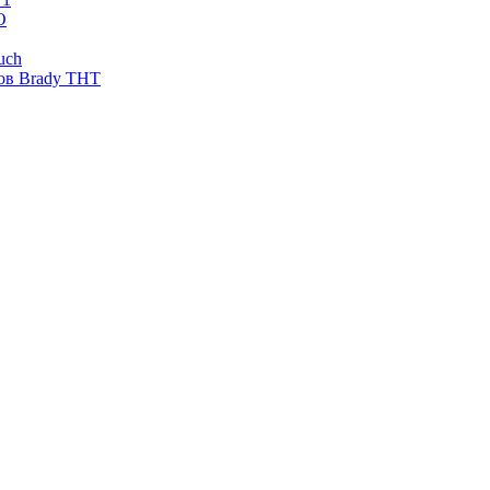
O
uch
ов Brady THT