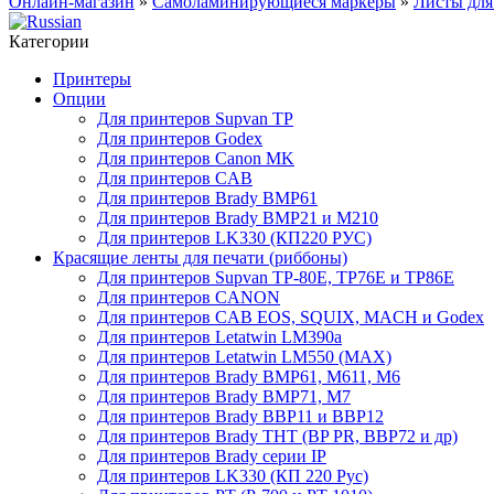
Онлайн-магазин
»
Самоламинирующиеся маркеры
»
Листы дл
Категории
Принтеры
Опции
Для принтеров Supvan TP
Для принтеров Godex
Для принтеров Canon MK
Для принтеров CAB
Для принтеров Brady BMP61
Для принтеров Brady BMP21 и M210
Для принтеров LK330 (КП220 РУС)
Красящие ленты для печати (риббоны)
Для принтеров Supvan TP-80E, TP76E и TP86E
Для принтеров CANON
Для принтеров CAB EOS, SQUIX, MACH и Godex
Для принтеров Letatwin LM390a
Для принтеров Letatwin LM550 (MAX)
Для принтеров Brady BMP61, M611, M6
Для принтеров Brady BMP71, M7
Для принтеров Brady BBP11 и BBP12
Для принтеров Brady THT (BP PR, BBP72 и др)
Для принтеров Brady серии IP
Для принтеров LK330 (КП 220 Рус)