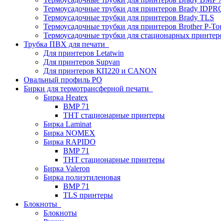
Термоусадочные трубки для принтеров Brady IDPR
Термоусадочные трубки для принтеров Brady TLS
Термоусадочные трубки для принтеров Brother P-To
Термоусадочные трубки для стационарных принтер
Трубка ПВХ для печати
Для принтеров Letatwin
Для принтеров Supvan
Для принтеров КП220 и CANON
Овальный профиль PO
Бирки для термотрансферной печати
Бирка Heatex
BMP 71
THT стационарные принтеры
Бирка Laminat
Бирка NOMEX
Бирка RAPIDO
BMP 71
THT стационарные принтеры
Бирка Valeron
Бирка полиэтиленовая
BMP 71
TLS принтеры
Блокноты
Блокноты