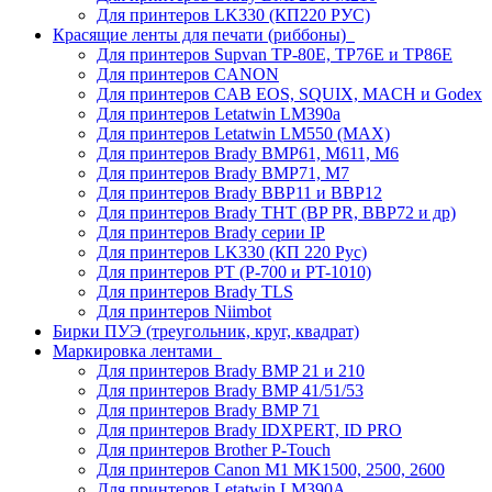
Для принтеров LK330 (КП220 РУС)
Красящие ленты для печати (риббоны)
Для принтеров Supvan TP-80E, TP76E и TP86E
Для принтеров CANON
Для принтеров CAB EOS, SQUIX, MACH и Godex
Для принтеров Letatwin LM390a
Для принтеров Letatwin LM550 (MAX)
Для принтеров Brady BMP61, M611, M6
Для принтеров Brady BMP71, M7
Для принтеров Brady BBP11 и BBP12
Для принтеров Brady THT (BP PR, BBP72 и др)
Для принтеров Brady серии IP
Для принтеров LK330 (КП 220 Рус)
Для принтеров PT (P-700 и PT-1010)
Для принтеров Brady TLS
Для принтеров Niimbot
Бирки ПУЭ (треугольник, круг, квадрат)
Маркировка лентами
Для принтеров Brady BMP 21 и 210
Для принтеров Brady BMP 41/51/53
Для принтеров Brady BMP 71
Для принтеров Brady IDXPERT, ID PRO
Для принтеров Brother P-Touch
Для принтеров Canon M1 MK1500, 2500, 2600
Для принтеров Letatwin LM390A