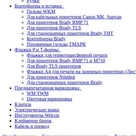
Ручки
Контейнеры и вставки
Гильзы WKM
Для кабельных принтеров Canon MK, Supvan
Для принтеров Brady BMP 71
Для принтеров Brady TLS
Для стационарных принтеров Brady THT
Контейнеры Brady
Прозрачные гильзы ТМАРК
Флажки P и T-формы
Флажки для термотрансферной печати
Для принтеров Brady BMP 71 и M710
Для Brady TLS принтеров
Флажки A4 для печати на лазерных принтерах (Ли
Для принтеров Niimbot
Для стационарных принтеров Brady
Преднапечатанная маркировка
WM TWM
Цветовая маркировка
Клипсы
Электрические знаки
Инструменты Weicon
Клеймение бирок
Кабель и провод