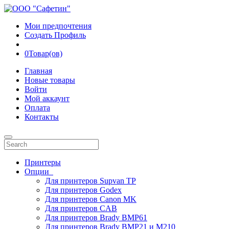
Мои предпочтения
Создать Профиль
0
Товар(ов)
Главная
Новые товары
Войти
Мой аккаунт
Оплата
Контакты
Принтеры
Опции
Для принтеров Supvan TP
Для принтеров Godex
Для принтеров Canon MK
Для принтеров CAB
Для принтеров Brady BMP61
Для принтеров Brady BMP21 и M210