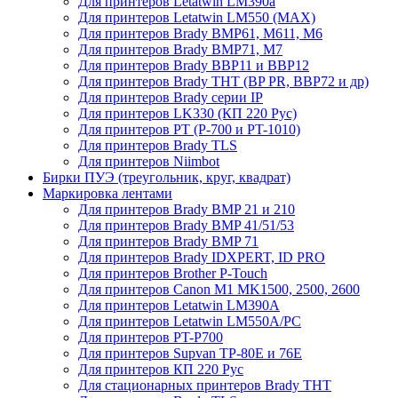
Для принтеров Letatwin LM390a
Для принтеров Letatwin LM550 (MAX)
Для принтеров Brady BMP61, M611, M6
Для принтеров Brady BMP71, M7
Для принтеров Brady BBP11 и BBP12
Для принтеров Brady THT (BP PR, BBP72 и др)
Для принтеров Brady серии IP
Для принтеров LK330 (КП 220 Рус)
Для принтеров PT (P-700 и PT-1010)
Для принтеров Brady TLS
Для принтеров Niimbot
Бирки ПУЭ (треугольник, круг, квадрат)
Маркировка лентами
Для принтеров Brady BMP 21 и 210
Для принтеров Brady BMP 41/51/53
Для принтеров Brady BMP 71
Для принтеров Brady IDXPERT, ID PRO
Для принтеров Brother P-Touch
Для принтеров Canon M1 MK1500, 2500, 2600
Для принтеров Letatwin LM390A
Для принтеров Letatwin LM550A/PC
Для принтеров PT-P700
Для принтеров Supvan TP-80E и 76E
Для принтеров КП 220 Рус
Для стационарных принтеров Brady THT