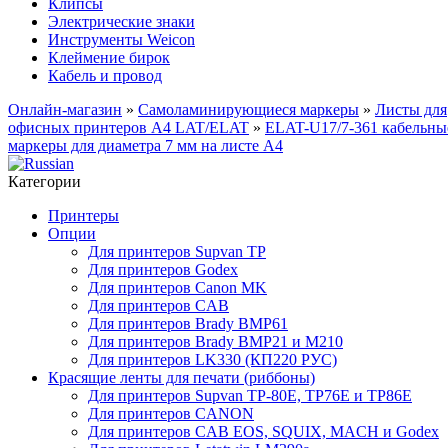
Клипсы
Электрические знаки
Инструменты Weicon
Клеймение бирок
Кабель и провод
Онлайн-магазин
»
Самоламинирующиеся маркеры
»
Листы для
офисных принтеров А4 LAT/ELAT
»
ELAT-U17/7-361 кабельны
маркеры для диаметра 7 мм на листе А4
Категории
Принтеры
Опции
Для принтеров Supvan TP
Для принтеров Godex
Для принтеров Canon MK
Для принтеров CAB
Для принтеров Brady BMP61
Для принтеров Brady BMP21 и M210
Для принтеров LK330 (КП220 РУС)
Красящие ленты для печати (риббоны)
Для принтеров Supvan TP-80E, TP76E и TP86E
Для принтеров CANON
Для принтеров CAB EOS, SQUIX, MACH и Godex