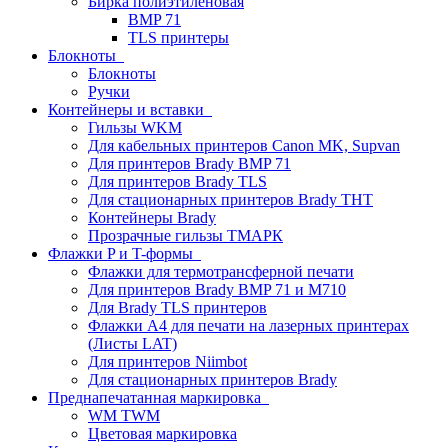
Бирка полиэтиленовая
BMP 71
TLS принтеры
Блокноты
Блокноты
Ручки
Контейнеры и вставки
Гильзы WKM
Для кабельных принтеров Canon MK, Supvan
Для принтеров Brady BMP 71
Для принтеров Brady TLS
Для стационарных принтеров Brady THT
Контейнеры Brady
Прозрачные гильзы ТМАРК
Флажки P и T-формы
Флажки для термотрансферной печати
Для принтеров Brady BMP 71 и M710
Для Brady TLS принтеров
Флажки A4 для печати на лазерных принтерах
(Листы LAT)
Для принтеров Niimbot
Для стационарных принтеров Brady
Преднапечатанная маркировка
WM TWM
Цветовая маркировка