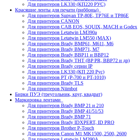
Для принтеров LK330 (КП220 РУС)
Красящие ленты для печати (риббоны)
Для принтеров Supvan TP-80E, TP76E и TP86E
Для принтеров CANON
Для принтеров CAB EOS, SQUIX, MACH и Godex
Для принтеров Letatwin LM390a
Для принтеров Letatwin LM550 (MAX)
Для принтеров Brady BMP61, M611, M6
Для принтеров Brady BMP71, M7
Для принтеров Brady BBP11 и BBP12
Для принтеров Brady THT (BP PR, BBP72 и др)
Для принтеров Brady серии IP
Для принтеров LK330 (КП 220 Рус)
Для принтеров PT (P-700 и PT-1010)
Для принтеров Brady TLS
Для принтеров Niimbot
Бирки ПУЭ (треугольник, круг, квадрат)
Маркировка лентами
Для принтеров Brady BMP 21 и 210
Для принтеров Brady BMP 41/51/53
Для принтеров Brady BMP 71
Для принтеров Brady IDXPERT, ID PRO
Для принтеров Brother P-Touch
Для принтеров Canon M1 MK1500, 2500, 2600
Для принтеров Letatwin LM390A