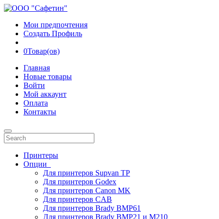
Мои предпочтения
Создать Профиль
0
Товар(ов)
Главная
Новые товары
Войти
Мой аккаунт
Оплата
Контакты
Принтеры
Опции
Для принтеров Supvan TP
Для принтеров Godex
Для принтеров Canon MK
Для принтеров CAB
Для принтеров Brady BMP61
Для принтеров Brady BMP21 и M210