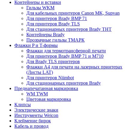
Контейнеры и вставки
Гильзы WKM
Для кабельных принтеров Canon MK, Supvan
Для принтеров Brady BMP 71
Для принтеров Brady TLS
Для стационарных принтеров Brady THT
Контейнеры Brady
Прозрачные гильзы ТМАРК
Флажки P и T-формы
Флажки для термотрансферной печати
Для принтеров Brady BMP 71 и M710
Для Brady TLS принтеров
Флажки A4 для печати на лазерных принтерах
(Листы LAT)
Для принтеров Niimbot
Для стационарных принтеров Brady
Преднапечатанная маркировка
WM TWM
Цветовая маркировка
Клипсы
Электрические знаки
Инструменты Weicon
Клеймение бирок
Кабель и провод