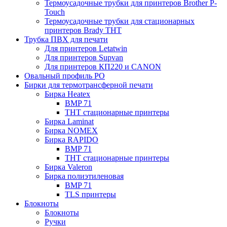
Термоусадочные трубки для принтеров Brother P-
Touch
Термоусадочные трубки для стационарных
принтеров Brady THT
Трубка ПВХ для печати
Для принтеров Letatwin
Для принтеров Supvan
Для принтеров КП220 и CANON
Овальный профиль PO
Бирки для термотрансферной печати
Бирка Heatex
BMP 71
THT стационарные принтеры
Бирка Laminat
Бирка NOMEX
Бирка RAPIDO
BMP 71
THT стационарные принтеры
Бирка Valeron
Бирка полиэтиленовая
BMP 71
TLS принтеры
Блокноты
Блокноты
Ручки